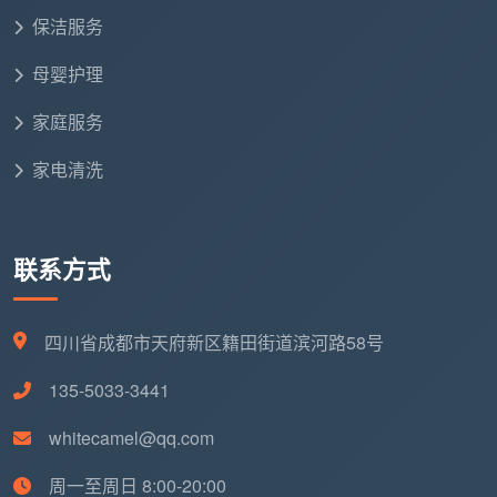
钟点工包月两种模式，包月费用要远低于按次计价。
保洁服务
🛠 常见家电专项清洗费对比（示例）
母婴护理
家庭服务
家电
清洗参
关键步骤
建议频率
项目
考价
家电清洗
家用
约150-
高温蒸汽溶油 +
油烟
每半年一次
300元
拆卸风轮清洗
联系方式
机
约80-
壁挂
滤网清洗 + 蒸发
换季必洗，
四川省成都市天府新区籍田街道滨河路58号
150元/
空调
器深度消毒
半年一次
台
135-5033-3441
饮水
约60-
全机拆卸、内胆
whitecamel@qq.com
每季度一次
机
100元
除垢消毒
周一至周日 8:00-20:00