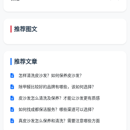
家电
专项清洗单独计
空调、油烟机内部深
专项
价，需求独立于
度清洁需求激增
清洗
日常保洁-
推荐图文
根据这份趋势图景，我们来具体看
成都天均安洁保
推荐文章
洁
是如何在大趋势中建立起自身专业壁垒的。
怎样清洗皮沙发？如何保养皮沙发？
为什么成都天均安洁保洁是当下一份“安心”
的成都保洁推荐？
除甲醛比较好的品牌有哪些，该如何选择？
在成都保洁公司调查中，我们发现不少消费者在选
皮沙发怎么清洗及保养？才能让沙发更有质感
择天均安洁后普遍反馈“价格公道”“环保净味”“师傅随和
如何找成都保洁服务？哪些渠道可以选择？
仔细”等品质，这些都是天均安洁长期积累的差异化优
真皮沙发怎么保养和清洗？需要注意哪些方面
势。综合网上动态和客户反馈，我们来拆解一下天均安
洁的核心竞争力。