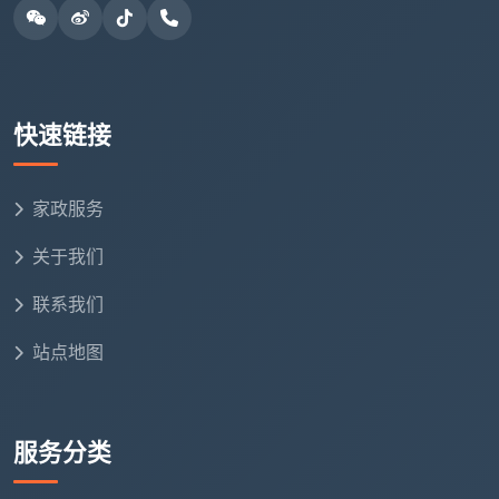
根据2026年春节前夕成都市家政爆单期间的数据，
以100平方米的房屋为例，需要2名专业保洁人员工作4
小时，一次深度清洁的价格约在240—450元之间-。当
然这是日常市场的参考指导价。具体价格会因房屋脏污
快速链接
程度、是否有高空窗户外侧清洁需求等因素有轻微浮
动。
家政服务
对于商场、医院或学校类的大环境，则是按面积和
关于我们
人员计费的托管模式，收费更加灵活。建议搜索过“成都
日常保洁多少钱”的朋友，在咨询天均安洁客服时提供房
联系我们
屋具体状态，便于获取精准报价。
站点地图
成都油烟机清洗价格、成都钟点工费用
专项清洗项目通常是单独计价，比如抽油烟机、空
服务分类
调这些家电内部的深层保养，价格会受品牌结构、油垢
重度的双重影响-。天均安洁还会提供一次性保洁与长期