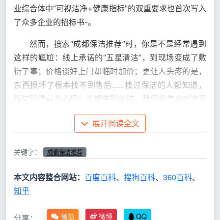
业综合体中“可视洁净+健康指标”的双重要求也首次写入
了众多企业的招标书-。
然而，搜索“成都保洁推荐”时，你是不是经常遇到
这样的尴尬：线上承诺的“五星清洁”，到现场变成了敷
衍了事；价格谈好上门却临时加价；更让人头疼的是，
东西损坏了根本找不到售后……找过保洁的人都知道，
踩坑踩得有多心烦！本期告别纠结，我们将焦点对准深
耕本地的成都天均安洁保洁，来聊一聊什么才是真正
展开阅读全文
的
“成都保洁推荐”
优选之选。
关键字：
行业洗牌期，2026成都保洁市场正在发生
成都保洁推荐
哪些变化？
本文内容整合网站：
百度百科
、
搜狗百科
、
360百科
、
在深入推荐具体公司前，我们先结合行业趋势，看
知乎
懂当下的保洁服务新标准，这样才能在挑选时心中有
数。
微信
微博
QQ
分享：