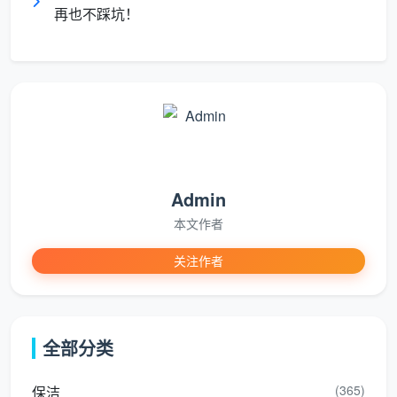
📈 成都保洁服务需求趋势一览
再也不踩坑！
服务
市场需求特点
代表数据
类型
家庭
消毒杀菌、陈垢清除
消费者保洁需求
深层
需求上升，年轻家庭
占比43.1%-
保洁
最关注
Admin
新房
装修后残留物多，需
本文作者
新建住宅开荒占
开荒
专业工具和流程化作
市场比重40%-
保洁
业
关注作者
商
业/
注重可视洁净，要求
五大场景面积年
全部分类
写字
每天高频维护和环境
增速8.7%-
楼保
健康双指标
(365)
保洁
洁