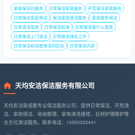
工第二天上班。
家政保洁的服务
日常保洁家政服务
开荒保洁家政服务
环保净味，呵护家人健康
：
日常保洁家庭保洁
保洁家政清洁服务
家政服务保洁
根据线上公开客户评论，多名天均安洁服务过的用户
日常清洁家政
日常保洁标准
日常保洁是什么意思
赞道：“环保净味真的不是瞎说”“真的8个小时就没有
日常保洁上门清洁
日常保洁绿化工作
味道，师傅现场保护得比较好，施工非常仔细，效果
日常保洁和深度保洁的区别
日常保洁内容
非常好”。对于注重健康安全的成都家庭，或是刚经
过装潢散发出气味的办公空间，这一点极为加分。
最新成都保洁价格参考与长尾词细分解读
天均安洁保洁服务有限公司
在选择前，价格永远是绕不开的话题。我们结合行
业动态，看一下关于“日常保洁价格”、“新居深度保洁价
目”和“家电清洗怎么计费”等长尾词情况，帮助大家做到
天均安洁是成都专业保洁服务公司，提供日常保洁、开荒清
下单不迷糊。
洁、家政保洁、收纳整理、家电清洗维修、石材护理维护等
全方位清洁服务。联系电话：13550333441
成都保洁服务价目表、成都日常保洁多
少钱