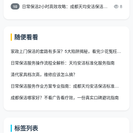
指导、班中检查、班后总结，全天候保障环境整洁。
日常保洁2小时高效攻略：成都天均安洁保洁专业时间管理方案
8
10
这种全场景、一站式的【成都保洁推荐】模式，让
你无需面对“除了找家庭保洁，还得另外预约家电清洗公
司、石材养护公司”的烦恼，真正高效节省时间。
随便看看
标准化操作与环保健康，让“干净”看得
家政上门保洁的套路有多深？5大陷阱揭秘，看完少花冤枉钱！
见、闻得到
日常保洁服务操作流程全解析：天均安洁标准化服务指南
天均安洁在作业中始终贯彻两大原则，这也是很多
个人兼职保洁无法比拟的优势：
清代家具档次高，维修应该怎么搞？
科学上门工具包，按区使用
：
日常保洁服务作业方案专业指南：成都天均安洁保洁标准化实践
为了避免细菌扩散，家庭保洁中严格区分厨房、厕
成都保洁哪家好？不看广告看疗效，一份真实口碑避坑指南
所、卧室的工具抹布，实现“三区三布”，而且全程自
带无残留可生物降解的清洁溶剂。
企业保洁则注重流程化的地面推尘、玻璃清洁等技
标签列表
巧，确保办公场所无人时已完成消毒杀菌，不影响员