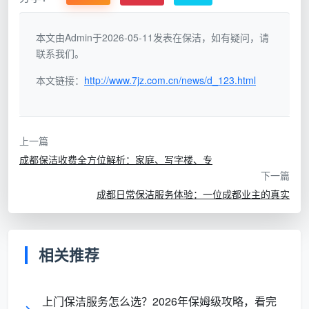
从“粗放式”到“精细化”：服务颗粒度正在
升级
本文由Admin于2026-05-11发表在保洁，如有疑问，请
联系我们。
过去，保洁可能只是“扫扫地、擦擦灰”。但据
本文链接：
http://www.7jz.com.cn/news/d_123.html
《2026家政行业发展白皮书》，中国消费者对家庭保洁
的需求占比高达43.1%，对深层清洁、精细化收纳的需
求非常旺盛-。如今成都的消费者更看重消毒除菌、顽固
污渍清除以及环保无残留。
上一篇
成都保洁收费全方位解析：家庭、写字楼、专
从“家庭单”到“全场景”：服务半径不断扩
下一篇
大
成都日常保洁服务体验：一位成都业主的真实
不仅是家庭，成都作为新一线城市的领跑者，商业
综合体、甲级写字楼、工业园的保洁需求也在快速增
长，且年增速达到8.7%-。专业机构不仅要有清洁能
相关推荐
力，更要有针对不同场景的系统性解决方案。
上门保洁服务怎么选？2026年保姆级攻略，看完