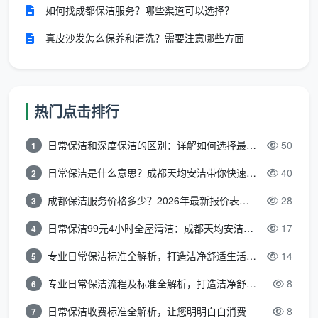
如何找成都保洁服务？哪些渠道可以选择？
双人协作模式：效率倍增的秘诀
真皮沙发怎么保养和清洗？需要注意哪些方面
天均安洁保洁创新性地采用“主辅双人协作制”，在
日常保洁2小时
服务中实现效率最大化：
主保洁员（经验丰富）
：
热门点击排行
负责技术难度高的区域（厨房油污、卫生间水垢）
日常保洁和深度保洁的区别：详解如何选择最适合的清洁服务
50
1
使用专业设备（高温蒸汽机、强力抽油烟机清洗机）
日常保洁是什么意思？成都天均安洁带你快速区分“日常vs深度vs开荒”
40
2
处理复杂清洁问题（顽固污渍、特殊材质护理）
成都保洁服务价格多少？2026年最新报价表来了，这一篇看透所有费用
28
3
辅助保洁员（技能熟练）
：
日常保洁99元4小时全屋清洁：成都天均安洁保洁超值服务全解析
17
4
负责常规清洁任务（地面清扫、家具擦拭）
专业日常保洁标准全解析，打造洁净舒适生活空间
14
5
专业日常保洁流程及标准全解析，打造洁净舒适环境
8
协助工具传递和区域准备
6
日常保洁收费标准全解析，让您明明白白消费
8
7
进行垃圾收集和初步整理