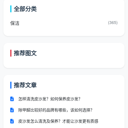
第46-90分钟：生活区域整理
全部分类
客厅地面与家具（25分钟）
(365)
保洁
餐厅区域清洁（15分钟）
卧室基础整理（10分钟）
推荐图文
最后30分钟：细节完善与收尾
边角细节处理（15分钟）
垃圾收集处理（5分钟）
推荐文章
质量自检（5分钟）
怎样清洗皮沙发？如何保养皮沙发？
客户验收（5分钟）
除甲醛比较好的品牌有哪些，该如何选择？
皮沙发怎么清洗及保养？才能让沙发更有质感
成都天均安洁保洁的2小时高效服务特色