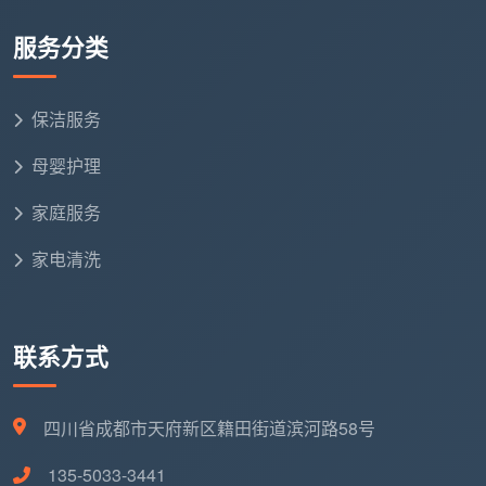
效率瓶颈识别
服务分类
流程优化建议
个性化改进方案
保洁服务
2小时日常保洁的实际效果展示
母婴护理
典型成都家庭2小时清洁成果
家庭服务
以成都90平方米标准套三户型为例，天均安洁保洁
家电清洗
日常保洁2小时
服务可完成：
厨房区域（25分钟成果）
：
联系方式
灶台、油烟机表面油污彻底清除
水槽、台面消毒杀菌
四川省成都市天府新区籍田街道滨河路58号
地面油渍处理
135-5033-3441