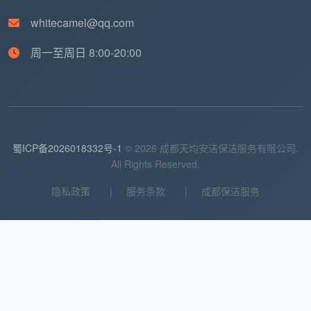
橱柜表面擦拭
whitecamel@qq.com
周一至周日 8:00-20:00
卫生间区域（25分钟成果）
：
马桶内外彻底清洁消毒
淋浴区水垢清除
镜面、台面无水渍处理
蜀ICP备2026018332号-1
© 2026 成都天均安洁保洁服务有限公司.
All Rights Reserved.
地面防滑处理
隐私政策
|
服务条款
|
成都保洁服务
客厅餐厅区域（40分钟成果）
：
地面吸尘+拖地全覆盖
沙发、茶几、电视柜表面除尘
窗户玻璃简易清洁