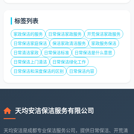
多表面浓缩清洁剂（一瓶多用，减少更换时间）
标签列表
速效油污分解剂（3分钟起效，传统产品需15分钟）
家政保洁的服务
日常保洁家政服务
开荒保洁家政服务
无水渍玻璃清洁液（一次擦拭，无需二次处理）
日常保洁家庭保洁
保洁家政清洁服务
家政服务保洁
杀菌消毒喷雾（接触表面30秒起效）
日常清洁家政
日常保洁标准
日常保洁是什么意思
日常保洁上门清洁
日常保洁绿化工作
标准化作业流程：确保每分每秒的价值
日常保洁和深度保洁的区别
日常保洁内容
天均安洁保洁的
日常保洁2小时
服务遵循严格的标
准化流程：
第一阶段：精准预评估（服务前24小时）
天均安洁保洁服务有限公司
在线问卷收集客户需求
房屋面积与布局分析
天均安洁是成都专业保洁服务公司，提供日常保洁、开荒清