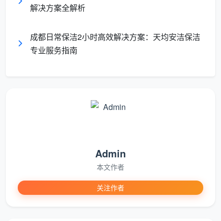
时间分段管理法：每15分钟一个里程碑
解决方案全解析
天均安洁保洁将2小时服务细分为8个15分钟工作单
成都日常保洁2小时高效解决方案：天均安洁保洁
元，确保每个时段都有明确目标和成果：
专业服务指南
前15分钟：快速评估与准备
环境快速勘查（3分钟）
工具设备准备（5分钟）
清洁剂调配（2分钟）
个人防护穿戴（5分钟）
Admin
第16-45分钟：重点区域攻坚
本文作者
关注作者
厨房深度清洁（25分钟）
卫生间全面消毒（20分钟）