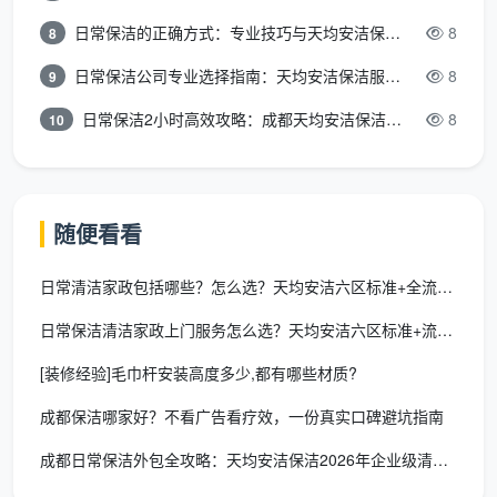
日常保洁的正确方式：专业技巧与天均安洁保洁服务全解析
8
8
这种分工模式使2小时的服务效率提升40%以上，
确保在有限时间内完成更多高质量工作。
日常保洁公司专业选择指南：天均安洁保洁服务全解析
8
9
日常保洁2小时高效攻略：成都天均安洁保洁专业时间管理方案
8
10
智能工具包系统：专业设备的精准应用
天均安洁保洁为
日常保洁2小时
服务专门设计了“智
能工具包”，包含：
随便看看
高效清洁设备组
：
日常清洁家政包括哪些？怎么选？天均安洁六区标准+全流程拆解
无线多功能吸尘器（节省换插座时间）
日常保洁清洁家政上门服务怎么选？天均安洁六区标准+流程全拆解
伸缩式除尘掸（高处清洁无需梯子）
[装修经验]毛巾杆安装高度多少,都有哪些材质?
多功能清洁车（工具集中，减少往返时间）
成都保洁哪家好？不看广告看疗效，一份真实口碑避坑指南
快速干燥拖把（即拖即干，避免等待）
成都日常保洁外包全攻略：天均安洁保洁2026年企业级清洁解决
专业清洁剂套装
：