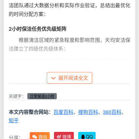
洁团队通过大数据分析和实际作业验证，总结出最优化
的时间分配方案：
2小时保洁任务优先级矩阵
根据清洁区域的紧急程度和影响范围，天均安洁保
洁建立了四级优先级体系：
优
清洁
时
核心
预期
先级
区域
间分配
任务
效果
展开阅读全文
关键字：
油污
消除
日常保洁2小时
厨
P1
50
清除、水
健康隐
房、卫生
本文内容整合网站：
级
百度百科
分钟
、
搜狗百科
渍处理、
、
360百科
患，防止
、
间
消毒杀菌
细菌滋生
知乎
微信
微博
QQ
分享：