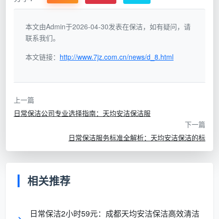
地面
提升
P2
客
40
清洁、家
视觉整洁
级
厅、餐厅
分钟
具擦拭、
度，改善
本文由Admin于2026-04-30发表在保洁，如有疑问，请
联系我们。
垃圾清理
活动空间
本文链接：
http://www.7jz.com.cn/news/d_8.html
创造
床铺
舒适休息
P3
卧
25
整理、桌
环境，提
上一篇
级
室、书房
分钟
面清洁、
高工作效
物品归位
日常保洁公司专业选择指南：天均安洁保洁服
率
下一篇
日常保洁服务标准全解析：天均安洁保洁的标
过道
完善
P4
公共
5
清洁、开
整体清洁
级
区域
分钟
关面板擦
相关推荐
效果
拭
日常保洁2小时59元：成都天均安洁保洁高效清洁