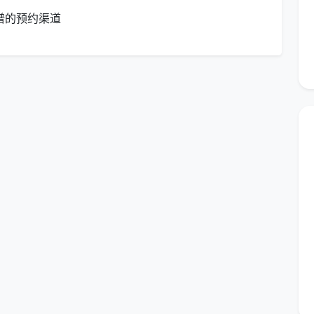
期表：
谱的预约渠道
地面简单清扫
拭
机简单清洁
轨道清理
特色
成都天均安洁保洁服务有限公司将科学的保洁理念与本地
收"四步标准化流程：
化清洁方案