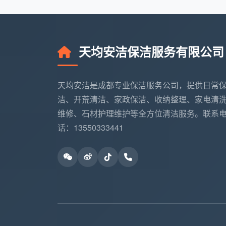
工具准备
：根据房屋类型和清洁需求配备
分区作业
：按照污染等级分区清洁，避免
天均安洁保洁服务有限公司
质量验收
：客户现场验收，不满意立即返
天均安洁是成都专业保洁服务公司，提供日常
环保清洁剂应用
洁、开荒清洁、家政保洁、收纳整理、家电清
公司坚持使用环保、无刺激的清洁产品
维修、石材护理维护等全方位清洁服务。联系
话：13550333441
木质家具：专用木质护理剂，避免水分渗
不锈钢表面：中性清洁剂，防止刮痕和腐
玻璃镜面：无痕玻璃清洁液，不留水渍和
石材地面：pH值中性清洁剂，保护石材光
专业团队培训体系