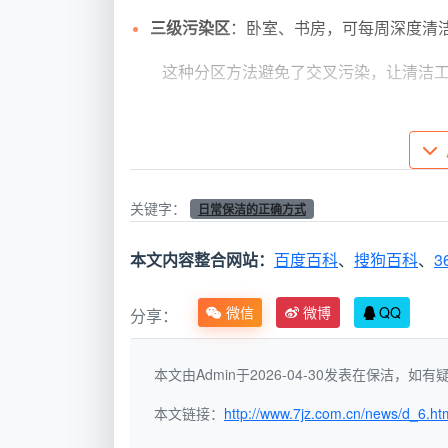
三级污染区
：卧室、书房，可每周深度清
这种分区方法避免了交叉污染，让清洁
工具分类法：专具专用的清洁哲学
成都天均安洁保洁专家建议，家庭应配
关键字：
日常保洁的正确方式
工具颜色
使用区域
本文内容整合网站：
百度百科
、
搜狗百科
、
3
红色
卫生间、马桶
微信
微博
QQ
分享：
黄色
厨房、油烟区域
本文由Admin于2026-04-30发表在保洁，
本文链接：
http://www.7jz.com.cn/news/d_6.ht
蓝色
客厅、卧室家具