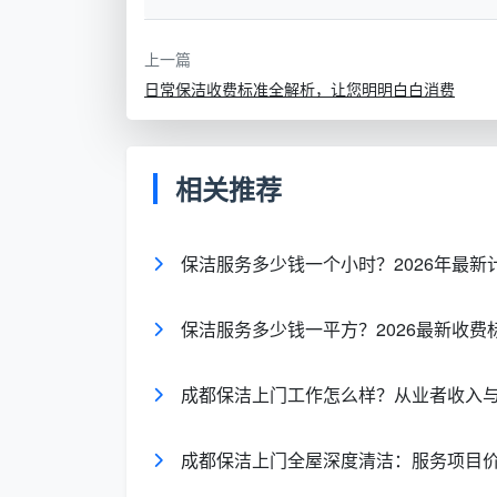
绿色
玻璃、镜面
上一篇
日常保洁收费标准全解析，让您明明白白消费
顺序优化法：从上到下、从干到湿的科
正确的清洁顺序能避免重复劳动：
相关推荐
高空除尘
：先用静电除尘掸清理天花板、
家具表面
：干擦桌面、柜体、电器表面浮
保洁服务多少钱一个小时？2026年最
重点区域
：厨房灶台、卫生间台面等油污
保洁服务多少钱一平方？2026最新收费
地面清洁
：最后吸尘、拖地，避免二次污
成都保洁上门工作怎么样？从业者收入
这一流程遵循"重力原则"，让灰尘自然
成都保洁上门全屋深度清洁：服务项目
维护周期法：建立预防性清洁体系