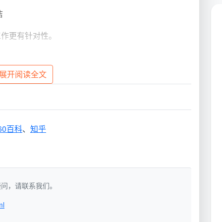
洁
工作更有针对性。
展开阅读全文
备至少四套不同颜色的清洁工具：
清洁频率
注意事项
60百科
、
知乎
每次使用后清洗
单独存放，避免与其他工具接触
每日清洗消毒
耐油污材质，定期更换
如有疑问，请联系我们。
ml
每周清洗
超细纤维材质，避免刮伤表面