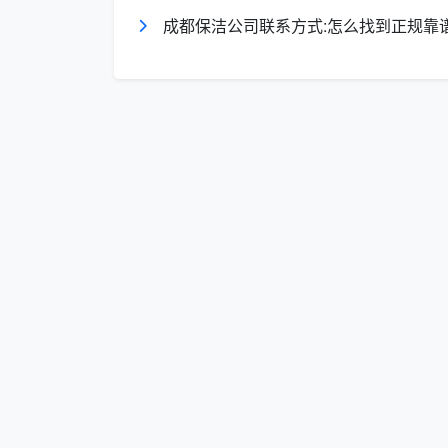
成都天均安洁保洁团队推荐以下维护周
成都保洁公司联系方式:怎么找到正规靠
每日
：厨房台面擦拭、卫生间水渍清理、
每周
：全屋吸尘、玻璃清洁、家具深度擦
每月
：空调滤网清洗、下水道疏通、油烟
每季度
：窗帘清洗、沙发深度清洁、窗户
成都天均安洁保洁的专业服务
作为成都本地专业的保洁服务提供商，
化服务相结合，形成了独特的服务优势。
标准化服务流程
天均安洁保洁采用"评估-准备-执行-验
上门评估
：专业人员现场勘查，制定个性