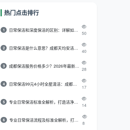
热门点击排行
日常保洁和深度保洁的区别：详解如何选择最适合的清洁服务
1
50
日常保洁是什么意思？成都天均安洁带你快速区分“日常vs深度vs开荒”
2
40
成都保洁服务价格多少？2026年最新报价表来了，这一篇看透所有费用
3
28
日常保洁99元4小时全屋清洁：成都天均安洁保洁超值服务全解析
4
17
专业日常保洁标准全解析，打造洁净舒适生活空间
5
14
专业日常保洁流程及标准全解析，打造洁净舒适环境
6
8