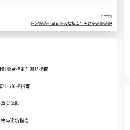
随用随洗
专用玻璃清洁布，不留水渍
下一篇
日常保洁公司专业选择指南：天均安洁保洁服
学流程
灯具、空调出风口
尘
新计时收费标准与避坑指南
、水渍区域
标准与价格指南
染
与真实体验
下落，最后一次性清理。
价格与避坑指南