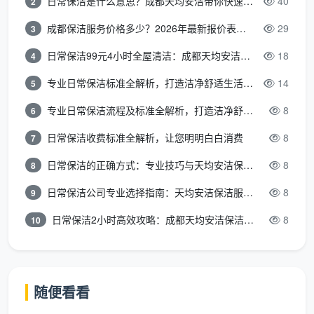
日常保洁是什么意思？成都天均安洁带你快速区分“日常vs深度vs开荒”
40
2
成都保洁服务价格多少？2026年最新报价表来了，这一篇看透所有费用
29
3
日常保洁99元4小时全屋清洁：成都天均安洁保洁超值服务全解析
18
4
专业日常保洁标准全解析，打造洁净舒适生活空间
14
5
专业日常保洁流程及标准全解析，打造洁净舒适环境
8
6
日常保洁收费标准全解析，让您明明白白消费
8
7
日常保洁的正确方式：专业技巧与天均安洁保洁服务全解析
8
8
日常保洁公司专业选择指南：天均安洁保洁服务全解析
8
9
日常保洁2小时高效攻略：成都天均安洁保洁专业时间管理方案
8
10
随便看看