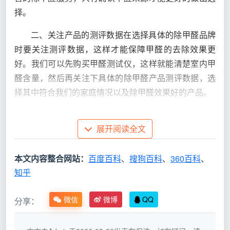
择。
二、关注产品的测评数据在选择具体的除甲醛品牌
时要关注测评数据，这样才能保障甲醛的去除效果更
好。我们可以先购买甲醛测试仪，这样就能清楚室内甲
醛含量，然后再关注下具体的除甲醛产品测评数据，选
择其中符合我们的家庭情况以及除甲醛效果好的产品。
三、多种方法同时去除甲醛想要有效去除室内甲
展开阅读全文
醛，还应该多种方法同时试用。除了使用专业的光触媒
甲醛去除剂之外，我们还可以在室内放置绿萝和活性炭
本文内容整合网站：
百度百科
、
搜狗百科
、
360百科
、
等来吸附室内的甲醛，同时尽量开窗通风让空气流动降
知乎
低室内甲醛等。
在选择除甲醛产品时必须要根据自身家庭情况来选
微信
微博
QQ
分享：
择，同时注重多种方式同时使用，这样才能保障除甲醛
的效果更好。