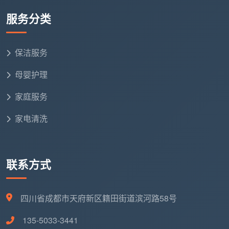
写道：“很好啊。介绍的阿姨都很靠谱。我家半年没好好
服务分类
打扫了。阿姨都仔仔细细打扫的很干净”。也有用户评价
“清洁非常到位，阿姨也是很勤恳的”“阿姨们人都很好，
做的很快也很干净，下次还约”。
保洁服务
差评方面：
母婴护理
也有用户反映终端执行不到位的情况。有用户投诉
家庭服务
开荒保洁
效果不理想：“约了两个小时开荒保洁，空房主
家电清洗
要就是厕所和厨房。我人不在，等我回来的时候发现电
总闸都没开……开了闸后看了一下什么都没打扫干净”。
另有用户表示：“玻璃确实擦得很干净，但是除了玻璃以
联系方式
外真的没有什么可以夸奖的了，一点都不注重细节”。
四川省成都市天府新区籍田街道滨河路58号
如何看待这种口碑分化？
家政保洁行业的服
务质量高度依赖“具体保洁员当天的状态”和“客户
135-5033-3441
是否在场监督”。同一家公司不同保洁人员的职业