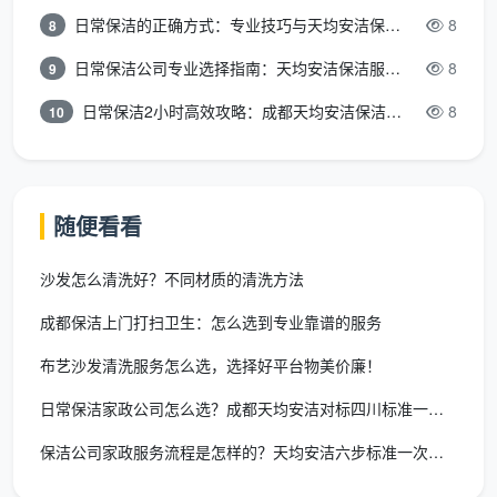
日常保洁的正确方式：专业技巧与天均安洁保洁服务全解析
8
服务、建筑物清洁服务、物业管理、住宅水电安装维护
8
服务等。
日常保洁公司专业选择指南：天均安洁保洁服务全解析
8
9
这种跨家庭保洁与工程清洁的“双赛道”布局，使得
日常保洁2小时高效攻略：成都天均安洁保洁专业时间管理方案
8
10
天均安洁在成都本土家政企业中形成了独特的服务能力
矩阵。
2.2 全场景服务能力：从
随便看看
日常保洁
到石材翻新一站覆盖
成都天均安洁保洁
的服务体系可以归纳为以下四个
沙发怎么清洗好？不同材质的清洗方法
层级：
成都保洁上门打扫卫生：怎么选到专业靠谱的服务
服务
布艺沙发清洗服务怎么选，选择好平台物美价廉！
具体品类
适用场景
层级
日常保洁家政公司怎么选？成都天均安洁对标四川标准一文讲透
家庭
双职工家庭、
保洁公司家政服务流程是怎样的？天均安洁六步标准一次讲透
日常保洁、钟点保洁、退
常规
租房过渡、日
租保洁、新居装潢后保洁
保洁
常维护