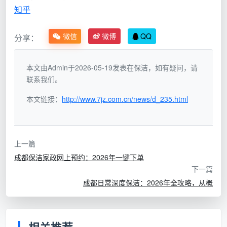
1.1 行业规范化加速：四川及成都的家政标准体系
知乎
近年来，四川省和成都市在推动家政行业标准化方
微信
微博
QQ
分享：
面力度持续加大。四川省清洁服务行业协会已先后发布
了多项团体标准，包括《四川省家庭清洁服务规范》
（T/SCIAQJ 007-2023），从术语定义、基本要求、服
本文由Admin于2026-05-19发表在保洁，如有疑问，请
联系我们。
务内容、服务流程到服务评价与改进，均作出了详细规
定；《四川省家庭清洁服务机构认证规范》（T/SCIAQJ
本文链接：
http://www.7jz.com.cn/news/d_235.html
008-2023），规定了认证方法、管理标准和评级标
准；以及《四川省家庭清洁服务从业人员能力评价要
求》（T/SCIAQJ 009-2023），明确了从业人员的评
上一篇
价要求与评价程序。
成都保洁家政网上预约：2026年一键下单
下一篇
2025年，四川省商务厅还进一步推动家政立法调研
成都日常深度保洁：2026年全攻略，从概
工作，“借鉴川菜立法经验，有序推进家政服务业标准
化、职业化、产业化发展”。同年，由成都市商务局指
导、市家政协会打造的“蓉优爱家园”家政小程序正式上