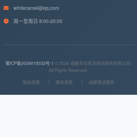
素养存在天然差异，这是整个行业的共性难题，
whitecamel@qq.com
并非某一家公司独有的问题。当前成都家庭保洁
周一至周日 8:00-20:00
市场中，小型及个体从业者市场份额约44%，这
类从业者虽然定价灵活，但在服务标准和卫生安
全保障上存在不确定性。相比之下，
成都天均安
洁保洁
作为正规注册、业务线完整的公司，在售
后保障和服务可追溯性上，显然比零散个体户更
蜀ICP备2026018332号-1
© 2026 成都天均安洁保洁服务有限公司.
有兜底能力。
All Rights Reserved.
隐私政策
|
服务条款
|
成都保洁服务
三、成都正规家政保洁市场格局：不同类
型公司的差异化定位
除了
成都天均安洁保洁
，成都市场上还有多家在细
分领域各有所长的正规机构。头部服务商市场集中度约
21%，以技术集成、标准化作业为主导；中型服务商约