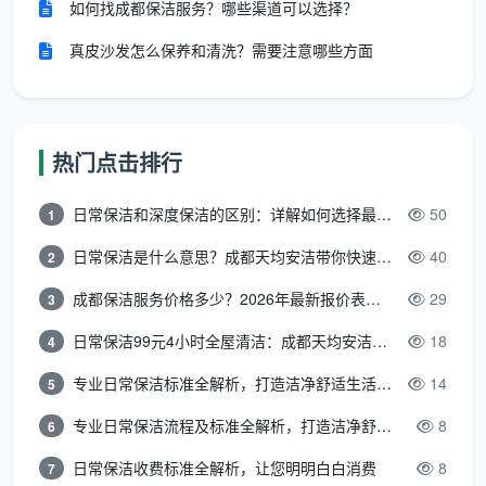
如何找成都保洁服务？哪些渠道可以选择？
售
真皮沙发怎么保养和清洗？需要注意哪些方面
后
明确承诺免费返工时限
“我们都是熟手，不
保
（通常48小时内）
会出问题”
障
热门点击排行
记住这五条，你就已经能过滤掉市场上至少70%的
“游击队”。接下来，我们用这套标准，对照检验一下成
日常保洁和深度保洁的区别：详解如何选择最适合的清洁服务
50
1
都本土的综合服务商——
成都天均安洁保洁
。
日常保洁是什么意思？成都天均安洁带你快速区分“日常vs深度vs开荒”
40
2
成都保洁服务价格多少？2026年最新报价表来了，这一篇看透所有费用
29
3
二、成都天均安洁保洁：一家正规本土综
合服务商的完整画像
日常保洁99元4小时全屋清洁：成都天均安洁保洁超值服务全解析
18
4
2.1 工商资质可查，经营范围覆盖全面
专业日常保洁标准全解析，打造洁净舒适生活空间
14
5
根据公开工商信息，成都天均安洁保洁有限公司在
专业日常保洁流程及标准全解析，打造洁净舒适环境
8
6
工商系统正规注册，发证机构为成都市金牛区市场监督
日常保洁收费标准全解析，让您明明白白消费
8
7
管理局。其经营范围涵盖家政服务、专业保洁清洗消毒