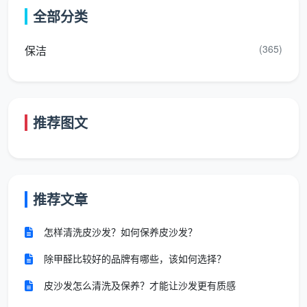
商
工商信息查不到、经
全部分类
围明确包含家政/保洁服
资
营范围不含家政保洁
务
质
(365)
保洁
人
员
持证上岗，健康证+背景
“干这行很多年了不
认
调查+技能培训可出示
需要证”
推荐图文
证
保
险
为员工购买意外险和家
对保险问题含糊其辞
覆
政责任险
推荐文章
盖
怎样清洗皮沙发？如何保养皮沙发？
服
除甲醛比较好的品牌有哪些，该如何选择？
务
有明文的标准化清洁流
说不清楚“你们到底
流
程和验收标准
怎么打扫”
皮沙发怎么清洗及保养？才能让沙发更有质感
程