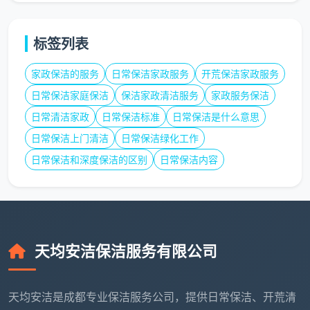
深度
标签列表
厨房油污清除、卫生间除
与专
换季大扫除、
垢、油烟机清洗、疏通管
项清
家电深度拆洗
家政保洁的服务
日常保洁家政服务
开荒保洁家政服务
道
洁
日常保洁家庭保洁
保洁家政清洁服务
家政服务保洁
日常清洁家政
日常保洁标准
日常保洁是什么意思
各类地板清洗/打蜡/抛光、
大理石地面护
高端
日常保洁上门清洁
日常保洁绿化工作
石材翻新/晶面处理、外墙
理、别墅定期
养护
清洗
养护
日常保洁和深度保洁的区别
日常保洁内容
工程
大型工程竣工开荒、酒店
装修后入住、
与开
厂房保洁、商业空间定点
写字楼交付
荒
保洁
天均安洁保洁服务有限公司
需要说明的是，
成都天均安洁保洁
服务人员数量及
具体保险方案属于企业内部运营信息，建议用户直接联
天均安洁是成都专业保洁服务公司，提供日常保洁、开荒清
系公司官方渠道核实。