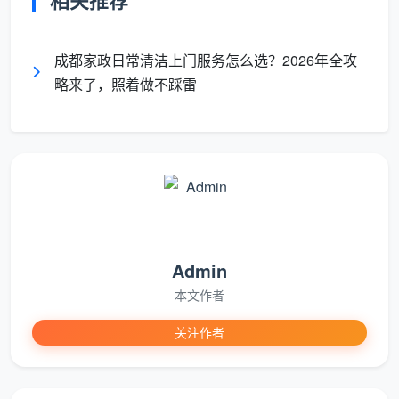
相关推荐
线，入驻企业须严格遵守“信用靠谱、技能靠谱、价格靠
谱、服务靠谱、保障靠谱”的“五靠谱”标准。
成都家政日常清洁上门服务怎么选？2026年全攻
这些标准体系的建立，为消费者判断“
成都正规家政
略来了，照着做不踩雷
保洁公司
”提供了具体参照——一家正规公司，应当在这
些标准框架内运营。
1.2 正规公司的“五道硬门槛”
综合四川及成都家政行业的团体标准与协会要求，
以下是筛选“正规”公司的核心维度：
Admin
核
本文作者
查
正规公司应有的特征
危险信号
维
关注作者
度
工
营业执照可查，经营范