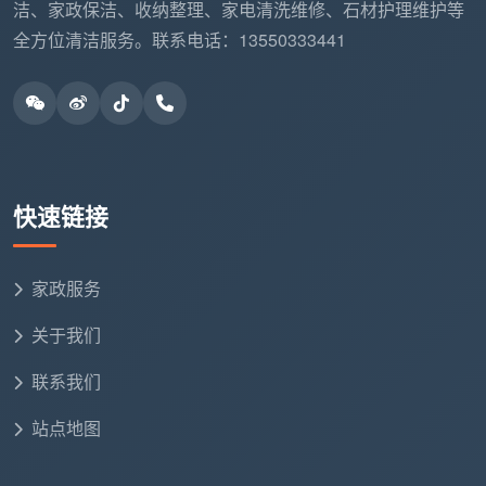
洁、家政保洁、收纳整理、家电清洗维修、石材护理维护等
全方位清洁服务。联系电话：13550333441
日常保洁上门清洁的核心服务范围，一般涵盖居室
内地面、墙面、顶棚、阳台、厨房、卫生间等部位的清
扫保洁，并对门窗、玻璃、灶具、洁具等进行针对性处
理。而天均安洁在此基础上，还能延伸覆盖地板打蜡、
石材翻新、外墙清洗、甲醛治理等专业领域。
快速链接
2.3 客观口碑：好评与差评同时呈现
任何家政品牌都无法回避用户口碑的检验。以下基
于公开渠道获取的真实用户反馈，客观呈现
成都天均安
家政服务
洁保洁
的用户评价：
关于我们
好评方面：
联系我们
在各大平台的评价区，有用户给出积极评价，称赞
站点地图
“安装师傅安装的给力及时到位，收费合理，穿工装带鞋
套正规，主动清理垃圾，热情服务”。360地图上有用户