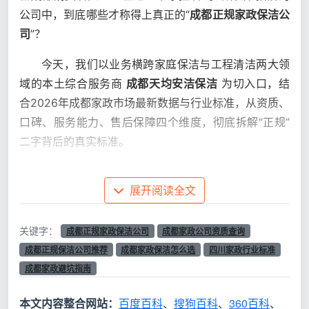
公司中，到底哪些才称得上真正的“
成都正规家政保洁公
司
”？
今天，我们以业务横跨家庭保洁与工程清洁两大领
域的本土综合服务商
成都天均安洁保洁
为切入口，结
合2026年成都家政市场最新数据与行业标准，从资质、
口碑、服务能力、售后保障四个维度，彻底拆解“正规”
二字背后的真实标准。
一、“正规”两字到底怎么验？2026年成都
展开阅读全文
家政保洁行业的硬标准
很多人以为“正规”就是有营业执照。但实际上，在
关键字：
成都正规家政保洁公司
成都家政公司资质查询
2026年的成都家政市场中，
判断一家“成都正规家政保
成都正规保洁公司推荐
成都家政保洁怎么选
四川家政行业标准
洁公司”的标准，已经从单一的工商注册，扩展到人员认
成都家政避坑指南
证、保险覆盖、标准执行和服务流程四个层面。
本文内容整合网站：
百度百科
、
搜狗百科
、
360百科
、