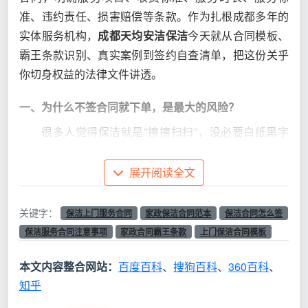
准、违约责任、损害赔偿等条款。作为扎根成都多年的
实体服务机构，
成都天均安洁保洁
今天就从合同模板、
霸王条款识别、真实案例到签约自查清单，把这份关乎
你切身权益的法律文件讲透。
一、为什么不签合同就下单，是最大的风险？
很多人觉得保洁就是“擦擦扫扫”，没必要白纸黑字
写合同。但根据商务部《家庭服务业管理暂行办法》第
十三条的规定：
“从事家庭服务活动，家庭服务机构或
展开阅读全文
家庭服务员应当与消费者以书面形式签订家庭服务合
同。”
签订书面合同不仅是法律的要求，更是保护双方
关键字：
保洁上门服务合同
家政保洁合同范本
保洁合同怎么签
权益的第一道防线。
保洁服务合同注意事项
家政合同霸王条款
上门保洁合同模板
如果你不签正式合同就下单，至少面临三重风险：
本文内容整合网站：
百度百科
、
搜狗百科
、
360百科
、
知乎
服务缩水无法追责
：口头约定“全屋打扫”，实际保洁