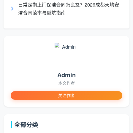
日常定期上门保洁合同怎么签？2026成都天均安
保洁上门服务合同
应该怎么签？根据《家庭服务业
洁合同范本与避坑指南
管理暂行办法》第十四条，家庭服务合同应至少包括：
家庭服务机构的名称、地址、负责人、联系方式；家庭
服务员的姓名、身份证号码、健康状况、技能培训情
况；服务地点、内容、方式和期限；服务费用及其支付
形式；以及各方权利与义务、违约责任与争议解决方式
等。
结合行业实践，
成都天均安洁
将一份规范的
保洁上
Admin
门服务合同
拆解为以下八大核心模块：
本文作者
关注作者
合
同
必须明确的关键内容
成都天均安洁合同实践
模
块
全部分类
①