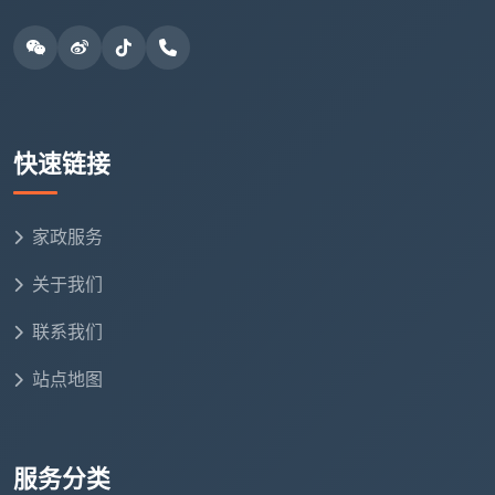
式
三、签约前必查：三步核实家政公司的“底子”
在落笔签名之前，
成都天均安洁
强烈建议你先花时
间核查对方的基本资质。这一步做扎实了，能避开80%
快速链接
的坑。
3.1 查资质：证照齐全吗？
家政服务
根据《家庭服务业管理暂行办法》第八条，家庭服
关于我们
务机构从事家庭服务活动需取得工商行政管理部门颁发
的营业执照。正规家政公司应在经营场所醒目位置悬挂
联系我们
有关证照，公开服务项目、收费标准和投诉监督电话。
站点地图
签约前，务必核查家政公司的营业执照是否在有效
期内、经营范围是否包含“家政服务”或“保洁服务”。有条
件的话，建议通过国家企业信用信息公示系统查询该公
服务分类