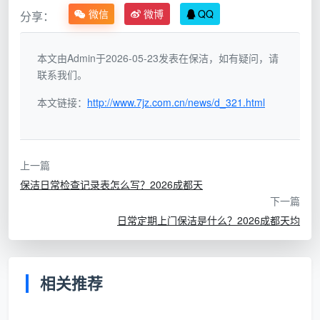
员只做了表面清洁，油烟机没擦、床底没扫。对方一
微信
微博
QQ
分享：
句“您买的就是基础保洁，不含这些”就能堵住你的投
诉——因为你拿不出任何文件证明当时的约定。
本文由Admin于2026-05-23发表在保洁，如有疑问，请
财产损坏索赔无门
：保洁员操作不当损坏了家具或家
联系我们。
电。根据《民法典》第一千一百九十一条，与家政公
本文链接：
http://www.7jz.com.cn/news/d_321.html
司签订合同的情况下，因工作人员执行工作任务造成
他人损害的，由用人单位承担侵权责任。但如果你没
有签订正式合同，家政公司可能直接甩锅给保洁员个
上一篇
人，让消费者维权陷入困境。
保洁日常检查记录表怎么写？2026成都天
下一篇
预付资金打水漂
：提前办了包月套餐或大额预付卡，
日常定期上门保洁是什么？2026成都天均
结果公司跑路，追讨无门。2025年成都积木月子中
心突然闭店，大量消费者预付的定金无法追回，就是
最惨痛的教训。
相关推荐
二、一份合格的保洁上门服务合同，必须包含哪些内
容？