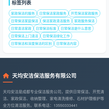
标签列表
⑦
家政保洁的服务
日常保洁家政服务
开荒保洁家政服务
违
约
日常保洁家庭保洁
保洁家政清洁服务
家政服务保洁
保洁员未按时到岗怎
责
日常清洁家政
日常保洁标准
日常保洁是什么意思
么办？服务质量不达
包月客户未消耗的剩余
任
标能否要求返工？中
费用按实际使用比例退
日常保洁上门清洁
日常保洁绿化工作
与
途解约如何退费？提
还，不设高额解约费
日常保洁和深度保洁的区别
日常保洁内容
解
前终止如何补偿？
约
条
款
天均安洁保洁服务有限公司
⑧
争
议
以成都当地仲裁机构或
协商不成时，约定的
天均安洁是成都专业保洁服务公司，提供日常保洁、开荒清
解
签约地所在法院为管辖
仲裁机构或管辖法院
洁、家政保洁、收纳整理、家电清洗维修、石材护理维护等
决
方，降低客户维权成本
全方位清洁服务。联系电话：13550333441
方