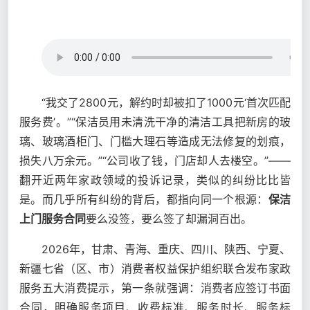
“我交了2800元，解约时却被扣了1000元‘首次匹配
服务费’。”“保洁员用未清洗干净的清洁工具把新房的玻
璃、玻璃酒柜门、门槛大理石等造成无法修复的划痕，
损失八万余元。”“公司收了钱，门店却人去楼空。”——
翻开近两年家政领域的投诉记录，类似的纠纷比比皆
是。而几乎所有纠纷的背后，都指向同一个根源：
保洁
上门服务合同
要么没签，要么签了却漏洞百出。
2026年，甘肃、青海、重庆、四川、陕西、宁夏、
新疆七省（区、市）消费者权益保护组织联合发布家政
服务五大消费提示，第一条就强调：消费者应签订书面
合同，明确服务项目、收费标准、服务时长、服务标