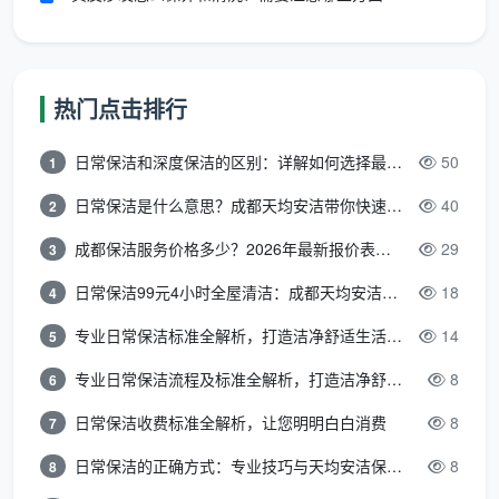
③
保
洁
固定保洁员的姓名、
保洁员健康证与身份证
热门点击排行
人
身份证号、健康证编
信息一并写入合同附
员
号及技能培训情况
件，确保信息真实可查
日常保洁和深度保洁的区别：详解如何选择最适合的清洁服务
50
1
信
息
日常保洁是什么意思？成都天均安洁带你快速区分“日常vs深度vs开荒”
40
2
成都保洁服务价格多少？2026年最新报价表来了，这一篇看透所有费用
29
3
④
费
日常保洁99元4小时全屋清洁：成都天均安洁保洁超值服务全解析
18
4
报价单作为合同附件，
用
单次费用/包月费用、
明确标注“此价格已包
专业日常保洁标准全解析，打造洁净舒适生活空间
14
5
与
支付周期及方式、是
含人工、工具、清洁剂
支
否有节假日附加费、
及保险费用，无其他隐
专业日常保洁流程及标准全解析，打造洁净舒适环境
8
6
付
发票开具方式
形收费”
方
日常保洁收费标准全解析，让您明明白白消费
8
7
式
日常保洁的正确方式：专业技巧与天均安洁保洁服务全解析
8
8