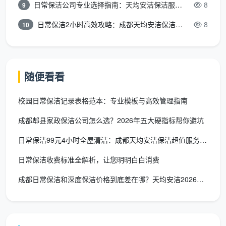
⑤
日常保洁公司专业选择指南：天均安洁保洁服务全解析
8
9
双
甲方需提供水电、配
日常保洁2小时高效攻略：成都天均安洁保洁专业时间管理方案
8
10
方
明确保洁员自带九色分
合清场、保管贵重物
权
区毛巾及专业工具；客
品等；乙方需按时上
利
户需提前收纳贵重物品
门、自带工具、统一
与
及私人物品
着装、保质完成等
随便看看
义
务
校园日常保洁记录表格范本：专业模板与高效管理指南
⑥
成都郫县家政保洁公司怎么选？2026年五大硬指标帮你避坑
财
日常保洁99元4小时全屋清洁：成都天均安洁保洁超值服务全解析
产
明确约定因保洁员操作
损
保洁过程中造成财产
日常保洁收费标准全解析，让您明明白白消费
不当造成财产损坏的，
坏
损坏的责任归属、赔
由公司先行赔付，不推
赔
偿标准和理赔流程
成都日常保洁和深度保洁价格到底差在哪？天均安洁2026收费全
诿给保洁员个人
偿
条
款