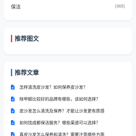
(365)
保洁
双
家政公司全称、统一
方
社会信用代码、经营
签约时主动出示营业执
基
地址、联系方式；客
照原件，合同首页明确
本
户姓名、服务地址及
标注企业资质编号
推荐图文
信
联系方式
息
②
服
推荐文章
务
以“六大区域清洁清单”
范
清洁区域、清洁项目
怎样清洗皮沙发？如何保养皮沙发？
为合同附件，逐项列明
围
清单、清洁深度标
客厅、卧室、厨房、卫
除甲醛比较好的品牌有哪些，该如何选择？
与
准、验收方式及验收
生间、阳台、餐厅的每
验
人
项服务内容
皮沙发怎么清洗及保养？才能让沙发更有质感
收
标
如何找成都保洁服务？哪些渠道可以选择？
准
真皮沙发怎么保养和清洗？需要注意哪些方面