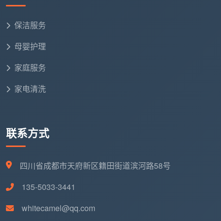
司是否存在经营异常、行政处罚或被列为失信被执行人
等不良记录。
保洁服务
3.2 查保险：出事了谁来赔？
母婴护理
《家庭服务业管理暂行办法》第十六条明确鼓励家
庭服务机构为家庭服务员投保职业责任保险和人身意外
家庭服务
伤害保险。与家政公司签约后，员工在工作中致损，由
家电清洗
公司承担侵权责任；公司通常会购买家政责任险，可直
接走保险理赔，减少个人损失。签约前务必问清楚：公
司是否为保洁员购买了第三方责任险和人身意外伤害
联系方式
险？保额是多少？能否在合同中注明保险信息？
3.3 查口碑：有没有“黑历史”？
四川省成都市天府新区籍田街道滨河路58号
不要只看平台上的好评。建议通过消费投诉平台、
135-5033-3441
本地社区论坛等渠道交叉验证该公司的实际口碑。2025
年，四川某保洁服务公司与某物业公司签订保洁服务合
whitecamel@qq.com
同，保洁公司依约完成全部服务内容，物业公司却以内