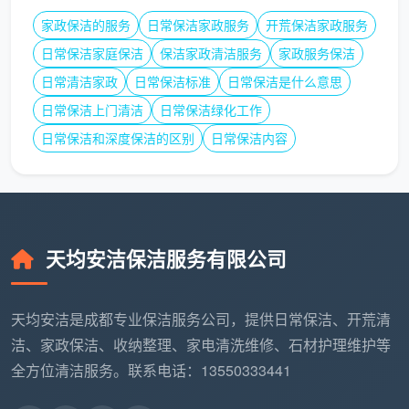
家政保洁的服务
日常保洁家政服务
开荒保洁家政服务
考察
日常保洁家庭保洁
保洁家政清洁服务
家政服务保洁
重点了解的内容
重要性
维度
日常清洁家政
日常保洁标准
日常保洁是什么意思
日常保洁上门清洁
日常保洁绿化工作
是否
保洁师是公司正式员工，还是
★★★★★
日常保洁和深度保洁的区别
日常保洁内容
直营
外包/兼职？
有无
公司有没有系统的岗前培训？
★★★★★
培训
培训期间有没有补贴？
天均安洁保洁服务有限公司
薪酬
是纯提成，还是底薪+提成？提
★★★★
结构
成比例多少？
天均安洁是成都专业保洁服务公司，提供日常保洁、开荒清
工具
公司配工具还是自备？有没有
★★★★
洁、家政保洁、收纳整理、家电清洗维修、石材护理维护等
配置
统一标准？
全方位清洁服务。联系电话：13550333441
社保
有没有五险或商业保险？意外
★★★★★