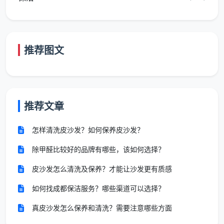
是“累不累”。真实的答案取决于你在什么模式下工作。
模式一：平台接单/兼职模式——自由但收入不稳定
推荐图文
这类保洁员通过平台App或保洁群自行接单，想干
就接、不想干就休息。成都某家政公司的日结岗位显
示，日常保洁30-35元/小时、最低2小时起接，开荒保
洁4-8元/㎡，每天可接2-5单。
推荐文章
优点
：时间完全由自己支配，工资日结不拖欠。
怎样清洗皮沙发？如何保养皮沙发？
缺点
：没有底薪、没有社保、没有培训，接单量不稳
定，旺季忙不过来、淡季无单可接。
除甲醛比较好的品牌有哪些，该如何选择？
皮沙发怎么清洗及保养？才能让沙发更有质感
模式二：公司直营/员工制模式——稳定但强度不低
如何找成都保洁服务？哪些渠道可以选择？
这类保洁员是家政公司的正式员工，由公司统一派
单、统一管理。成都某家政平台规定员工统一早上8:00
真皮沙发怎么保养和清洗？需要注意哪些方面
上班，下午6:00下班，8小时白班。报道显示，从业者