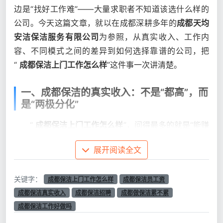
边是“找好工作难”——大量求职者不知道该选什么样的
公司。今天这篇文章，就以在成都深耕多年的
成都天均
安洁保洁服务有限公司
为参照，从真实收入、工作内
容、不同模式之间的差异到如何选择靠谱的公司，把
“
成都保洁上门工作怎么样
”这件事一次讲清楚。
一、成都保洁的真实收入：不是“都高”，而
是“两极分化”
“
成都保洁上门工作怎么样
”，问得最多的就是“能赚
多少钱”。但成都保洁的收入并不是一个单一的数字，而
展开阅读全文
是一条跨度极大的光谱。
从招聘数据来看，成都保洁员的月收入大致可以分
关键字：
成都保洁上门工作怎么样
成都保洁员工资
为以下几个层次：
成都保洁真实收入
成都保洁招聘
成都做保洁累不累
成都保洁工作好做吗
收