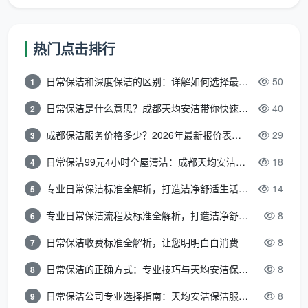
一个月上班时间在24天到26天，每天从早上9点工作到
下午7点。
热门点击排行
优点
：底薪保障+社保+系统培训+稳定派单，收入
更可预期。
日常保洁和深度保洁的区别：详解如何选择最适合的清洁服务
50
1
缺点
：有固定的工作时间和考核标准，体力劳动强度
日常保洁是什么意思？成都天均安洁带你快速区分“日常vs深度vs开荒”
40
2
大，需要持续保持服务质量。
成都保洁服务价格多少？2026年最新报价表来了，这一篇看透所有费用
29
3
有从业者坦言：“开始也以为这是很轻松的事情，实
日常保洁99元4小时全屋清洁：成都天均安洁保洁超值服务全解析
18
4
际上做下来很耗费体力，而且想做好就不能划水。”另一
位年轻保洁员则认为“做这个工作也挺治愈的，每天看到
专业日常保洁标准全解析，打造洁净舒适生活空间
14
5
这个房子很脏，弄一下就干净了，还有客户的称赞，心
专业日常保洁流程及标准全解析，打造洁净舒适环境
8
6
里挺开心的，收入比以前高了一半以上”。
日常保洁收费标准全解析，让您明明白白消费
8
7
成都天均安洁保洁
走的是员工直营路线——所有保
日常保洁的正确方式：专业技巧与天均安洁保洁服务全解析
8
8
洁师100%为公司直聘正式员工，公司统一派单、统一管
理，保洁师不需要自己到处找单子。与部分公司“新人
日常保洁公司专业选择指南：天均安洁保洁服务全解析
8
9