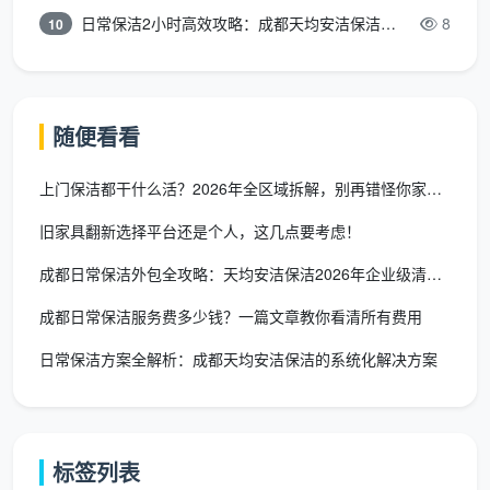
160元一天、不包吃住”或“日结30-35元/小时、无社保”
日常保洁2小时高效攻略：成都天均安洁保洁专业时间管理方案
8
10
的模式相比，天均安洁的直营制不仅为保洁师提供了身
份归属感，还配套了系统的职业培训，让从业者从“临时
工”变成“有技术有保障的专业人员”。在当前成都家政行
业45万从业人员持证上岗率不足40%的现状下，这种直
随便看看
营模式也为保洁师提供了更清晰的职业上升通道。
上门保洁都干什么活？2026年全区域拆解，别再错怪你家的保洁
三、一份“想入行”的实用指南
旧家具翻新选择平台还是个人，这几点要考虑！
如果你正在考虑从事“
成都保洁上门工作
”，以下几
成都日常保洁外包全攻略：天均安洁保洁2026年企业级清洁解决
条建议可能对你有帮助：
成都日常保洁服务费多少钱？一篇文章教你看清所有费用
首先，想清楚自己要什么。
如果你追求时间绝对自
日常保洁方案全解析：成都天均安洁保洁的系统化解决方案
由、希望干完就拿钱，日结平台模式可能更适合你；如
果你希望有稳定收入、社保保障和职业发展，员工直营
公司是更好的选择。
标签列表
其次，选择公司时重点看以下几点：