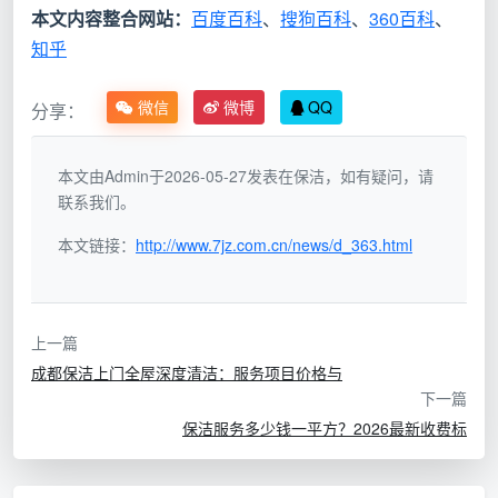
本文内容整合网站：
百度百科
、
搜狗百科
、
360百科
、
入
月薪范
典型岗位
主要特点
知乎
层
围
级
微信
微博
QQ
分享：
固定工资+包吃
基
2000-
小区保洁员、
住，适合年纪偏
础
4000
写字楼保洁、
本文由Admin于2026-05-27发表在保洁，如有疑问，请
大、追求稳定的人
层
元
餐厅保洁
联系我们。
群
本文链接：
http://www.7jz.com.cn/news/d_363.html
家庭保洁师、
进
5000-
底薪+提成或按天
开荒保洁
师、
阶
8000
计费，多劳多得，
家庭卫生管理
层
元
需经过培训
上一篇
师
成都保洁上门全屋深度清洁：服务项目价格与
下一篇
高
8000-
资深保洁师、
需专业技能和良好
保洁服务多少钱一平方？2026最新收费标
收
15000
团队负责人、
口碑，部分要求大
入
元
高端定制管家
专学历
层