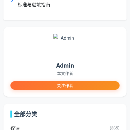
但需要理性看待的是
：能拿到8000元以上的保洁
标准与避坑指南
师，通常是每天工作9-10小时、月休仅2-4天的高强度
劳动者。有从业者透露，每天最多做4单，已经超过12
个小时。而那些“月入过万”的招聘信息，往往是以提成
制为基础，实际收入高度依赖接单量和客户好评，并非
人人都能做到。
成都天均安洁保洁
为保洁师提供底薪+提成的薪酬
结构，保洁师收入与其专业技能等级和客户好评率挂
Admin
钩，公司统一派单保障接单稳定性，避免“有技能没活
本文作者
干”的尴尬。在当前成都家政市场上，与部分招聘信息显
关注作者
示的新人160元/天、学会后综合薪资6000-7000元相
比，天均安洁保洁的薪酬机制更注重长期稳定发展。
二、在成都做保洁，到底是“轻松自由”还是
全部分类
“累得直不起腰”？
(365)
保洁
关于“
成都保洁上门工作怎么样
”，另一个高频问题