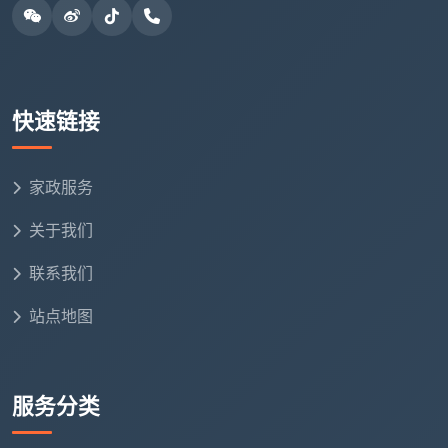
保障
受伤怎么处理？
再次，做好体力准备。
保洁是体力活，尤其是开荒
保洁和深度保洁，需要长时间弯腰、蹲下、搬运。从业
快速链接
者普遍反映，刚开始一两周最累，身体适应后会好转。
有从业者透露，打扫一个100平米的房子，日常保洁至
少要3-4小时，深度保洁6-8小时，新手更慢。
家政服务
最后，理性看待“高薪”。
“月入过万”需要每天工作
关于我们
10小时以上且月休不超过4天，这与普通白领的双休8小
联系我们
时完全是两个概念。不要只看收入数字，也要考虑自己
的体力和承受能力。
站点地图
四、年轻人涌入保洁行业，在成都做保洁
正在变成一门“技术活”
服务分类
“
成都保洁上门工作怎么样
”，还有一个值得关注的