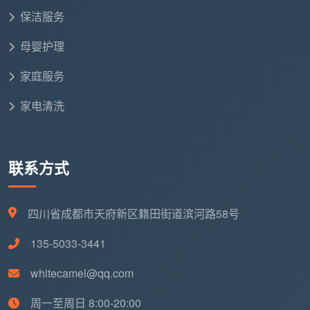
变化是：越来越多的年轻人正在进入这个行业。
保洁服务
有记者走访成都家政行业发现，多名从事保洁工作
母婴护理
的年轻人年龄在20岁至35岁之间。一家成都家政公司的
团队几乎是20岁到35岁的年轻人，有好几个是应届毕业
家庭服务
生，团队负责人表示“年轻人学习能力好，对新事物的接
家电清洗
受度高，所以更适合这个要求”。
与此同时，成都保洁行业的专业门槛正在快速提
升。2026年5月，川渝两地联合启动了“川妹子”家政服
联系方式
务业师资能力提升行动，全年计划开展3期培训，覆盖
骨干师资300余人，培训内容涵盖行业标准解读、服务
四川省成都市天府新区籍田街道滨河路58号
规范落地、教学方法创新、应急急救实操等全维度内
容。同年，成都发布的《家政服务岗位技能培训大纲
135-5033-3441
（2026版）》进一步明确了家庭保洁员等8个主要岗位
whitecamel@qq.com
的培训内容与考核标准。
周一至周日 8:00-20:00
行业的规范化和专业化，正在让保洁从一个“谁都能