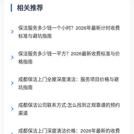
相关推荐
成都一家家政公司的招聘信息显示，新人培训期每
天补贴120元，转正后到手净得工资5000元以上，公司
保洁服务多少钱一个小时？2026年最新计时收费
包吃包住、入职即买商保、法定假期休息、年休假14
标准与避坑指南
天。另一家公司的家庭卫生管理师岗位，新人160元/
天，一般一个月内学会后涨到260元/天，后续根据经验
保洁服务多少钱一平方？2026最新收费标准与价
陆续涨到280-300元/天，学会后综合薪资6000-7000
格指南
元左右。
成都保洁上门全屋深度清洁：服务项目价格与避
而高端家庭清洁卫生管理师的月薪可达8000-
坑指南
10000元，要求大专学历，提供五险、免费培训和定制
工装。一些平台模式下的家庭日常基础保洁师，综合薪
资可达7000-13000元。开荒保洁师和居家计时保洁师
成都保洁公司联系方式:怎么找到正规靠谱的预约
的全职岗位，薪资范围6000-12000元/月，附带五险和
渠道
提成奖金。
成都保洁上门深度清洁价格：2026年最新的收费