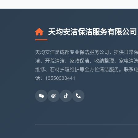
二、独特视角：同一项到家保
“
到家保洁服务多少钱一小时
”，很多消费
天均安洁保洁服务有限公司
的区别。但实际上，这中间的差价，代表了
第一层差异：人员模式——转包中介 vs
天均安洁是成都专业保洁服务公司，提供日常
当前家政保洁市场按服务模式大致分为
洁、开荒清洁、家政保洁、收纳整理、家电清
差距，远比价格表上几十元的差价要大。
维修、石材护理维护等全方位清洁服务。联系
话：13550333441
中介平台以低价吸引订单再转包给兼职
中介平台接单后层层转包，最终上门的保洁
厨房不锈钢水槽导致全部生锈，商家随后失
而员工直营模式的保洁师由公司统一招
到明确的责任人。有从业者表示，平常基础价
入；进入旺季时薪涨到50元，月收入能达
远高于临时接单的兼职人员。