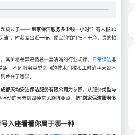
题莫过于——“
到家保洁服务多少钱一小时
”？有人报30
家保洁”，时薪差出近一倍。便宜的怕打扫不干净，贵的怕
价，其价格差异遵循着一套清晰的行业规律。
日常保洁
非
差距，不同服务类型之间的技术门槛和工时消耗天然不
块钱差在了哪里。
的
成都天均安洁保洁服务有限公司
为参照，从服务类型与
格浮动的因素到四种常见避坑要点，把“
到家保洁服务多
对号入座看看你属于哪一种