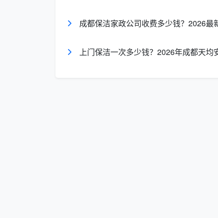
服务类
按时计费范围（成都市场
成都保洁家政公司收费多少钱？2026最
套餐
型
参考）
上门保洁一次多少钱？2026年成都天
日常保
2小时
30-50元/人/小时
洁
159
深度保
40-65元/人/小时
3小时
洁
开荒保
40-60元/人/小时（计时
按面积
洁
制）
长尾词自然覆盖：
到家保洁一小时多
时多少钱、开荒保洁按小时计费怎么算、