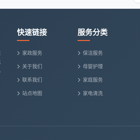
洁时薪差一倍，到底差在哪三步？
者直觉上以为30元和60元的保洁师之间只是“贵和便宜”
快速链接
服务分类
三个层面的完全不同。
 员工直营
保
家政服务
保洁服务
两类：
平台转包中介模式
和
员工直营模式
。这两类之间的
洗
关于我们
母婴护理
电
联系我们
家庭服务
人员，保洁员到手收入被大幅压缩。消费者投诉显示，有
员来源不明、培训缺失。更有外包保洁人员用洁厕剂清洗
站点地图
家电清洗
联。
聘、统一培训、统一管理，服务标准统一，出了问题能找
40元/小时，公司扣除管理费后每月能有7000多元收
万元。直营制下保洁师收入有保障，服务态度和稳定度也