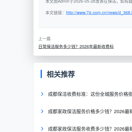
本文由Admin于2026-05-28发表在保洁，
适配和工具配置要求远高于日常保洁，工时也
薪自然高于日常保洁。
本文链接：
http://www.7jz.com.cn/news/d_368.
成都市场上，深度保洁按小时计费时，清
小时，合计约60元/小时。深度保洁套餐价
上一篇
（50-70㎡），4小时深度保洁约210元（70
日常保洁服务多少钱？2026年最新收费标
从招聘端来看，深度保洁的结算到手价约
管理费、培训费和工具耗材费用，一般在40-6
相关推荐
3. 开荒保洁按小时计费：为什么有的报
开荒保洁既可以按小时计费，也可以按
成都保洁收费标准：这份全城服务价格
户型复杂的房屋。
成都市场开荒保洁按小时计费时，一般1名
成都家政保洁服务价格多少钱？2026最
常设有起步时长，多为2-3小时，若服务时
费时约8-10元/㎡（含擦窗、家具等）。
成都家政保洁服务收费多少钱？2026最