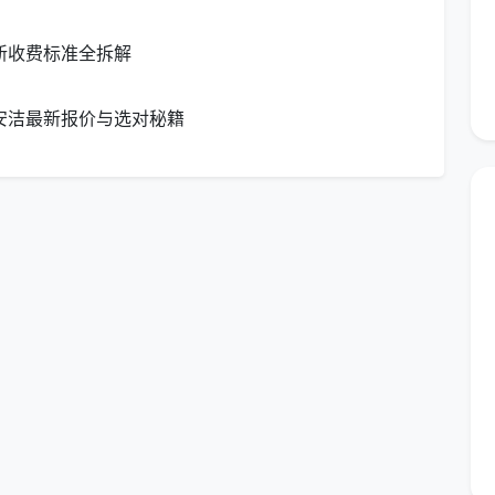
新收费标准全拆解
参考
适用场景
均安洁最新报价与选对秘籍
89元/3小时129元/4小时
每周或每两周维持基础卫生
元
换季大扫除、搬家退租、长期
158元/4小时210元
未打扫
约8-10元/㎡（精开荒）
新房装修后入住前
少钱2026、日常保洁按小时收费、深度保洁一个小
保洁时薪一般多少。