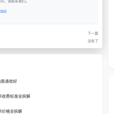
如有疑问，请联系我们。
更长（通常6-8小时甚至更长）。因此，深度保洁的时
html
洁工人费用约50元/小时，加上保洁工具费用约10元/
格比单次按时计费更划算——3小时深度保洁约158元
下一篇
-90㎡）。
没有了
35元/小时。消费者端支付的价格会包含平台或公司的
5元/人/小时之间。
50元/小时，有的按平方算？
平方计费。按小时计费的优势在于灵活，适合面积较小或
指南请收好
服务人员工作1小时的参考价为40-60元。计时收费通
新收费标准全拆解
长未达起步时长，也按起步价收取。精开荒保洁按面积计
新价格全拆解