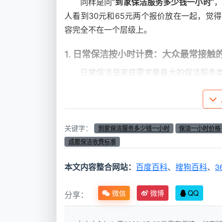
同样是问“
到家保洁服务多少钱一小时
”
人看到30元和65元两个报价放在一起，觉
容完全不在一个层级上。
1. 日常保洁按小时计费：大众最常接触
日常保洁是家庭需求量最大的保洁服务
阳台、餐厅）的表面除尘、地面清洁和物品
成都市场上，日常保洁的时薪普遍在30
中，时薪稳定在37-42元/小时。家政保洁如
关键字：
到家保洁服务多少钱一小时
保洁一小时价格
小时。小时计薪30-50元左右1小时的模式
成都保洁收费标准
以套餐计费来看，日常保洁2小时套餐约89
本文内容整合网站：
百度百科
、
搜狗百科
、
3
时约159元（90-130㎡）。套餐折算后时
微信
微博
QQ
分享：
2. 深度保洁按小时计费：比日常保洁贵
深度保洁需要处理重油污、厚水垢、死