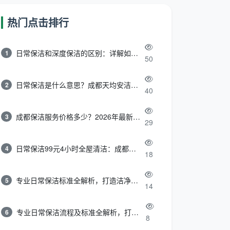
热门点击排行
日常保洁和深度保洁的区别：详解如何选择最适合的清洁服务
1
50
日常保洁是什么意思？成都天均安洁带你快速区分“日常vs深度vs开荒”
2
40
成都保洁服务价格多少？2026年最新报价表来了，这一篇看透所有费用
3
29
日常保洁99元4小时全屋清洁：成都天均安洁保洁超值服务全解析
4
18
专业日常保洁标准全解析，打造洁净舒适生活空间
5
14
专业日常保洁流程及标准全解析，打造洁净舒适环境
6
8