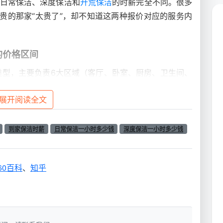
，日常保洁、深度保洁和
开荒保洁
的时薪完全不同。很多
得贵的那家“太贵了”，却不知道这两种报价对应的服务内
的价格区间
类型，主要负责6大区域（客厅、卧室、厨房、卫生间、
规整。它的按时计费价格最透明。
展开阅读全文
-50元/人/小时，中心城区如武侯区、锦江区因平台集
果按时间收费一般30-40元一小时，100平米一般需要4
到家保洁时薪
日常保洁一小时多少钱
深度保洁一小时多少钱
在成都较为普遍。
元（50㎡以下），3小时约129元（50-90㎡），4小
60百科
、
知乎
薪可低至40元以下，比单次按时计费整体更划算。
在哪？
角积尘和全屋高温消毒，对保洁人员的专业能力、清洁剂