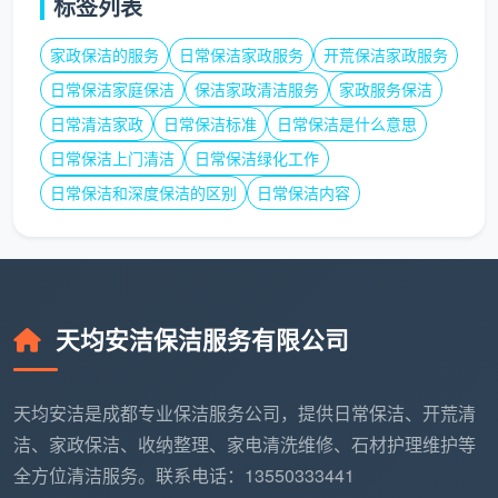
标签列表
第二步：家具家电进场后 → 预约一次入住前深度保
家政保洁的服务
日常保洁家政服务
开荒保洁家政服务
洁（一次）
日常保洁家庭保洁
保洁家政清洁服务
家政服务保洁
进家具和装窗帘会带来二次粉尘，搬家过程中墙面可能
日常清洁家政
日常保洁标准
日常保洁是什么意思
蹭到污渍，家电拆箱会产生泡沫碎屑。这一次深度保洁
日常保洁上门清洁
日常保洁绿化工作
把所有新产生的脏污一次性收干净，让家真正达到“可以
日常保洁和深度保洁的区别
日常保洁内容
光脚踩”的程度。
第三步：正式入住后 → 签约包月保洁（长期）
根据家庭情况选择双周或每周上门。包月保洁维持的是
你入住时的洁净基线，让你从装修的劳累中彻底解放出
天均安洁保洁服务有限公司
来，每个月花几百块钱，换来一个总是干净的家。
组合预约的优势：
天均安洁对同时预约“开荒+入住
天均安洁是成都专业保洁服务公司，提供日常保洁、开荒清
前深度+包月”的用户提供打包优惠，总费用比分开单约
洁、家政保洁、收纳整理、家电清洗维修、石材护理维护等
更划算，而且从开荒到日常维护无缝衔接，不用再到处
全方位清洁服务。联系电话：13550333441
找不同的保洁公司。