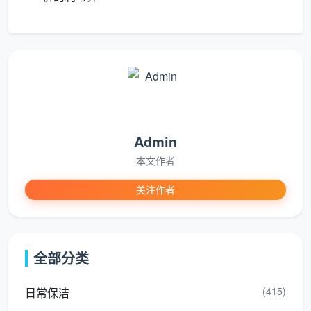
85-
850-
990-
约10-
同上，窗户4-
100
1100
1300
13元/
6扇，柜体中
㎡
元
元
㎡
等
100-
1000-
1100-
约10-
大面积户型，
120
1320
1560
13元/
窗户5扇以上
㎡
元
元
㎡
Admin
120-
1200-
1320-
约10-
大平层，大面
本文作者
150
1500
1800
12元/
积玻璃窗
㎡
元
元
㎡
关注作者
长尾词覆盖
：上表已自然覆盖“开荒保洁一次
多少钱”“新房开荒保洁报价”等搜索需求。
全部分类
(415)
日常保洁
开荒保洁一次做多久？一般80-120㎡的精装房，天