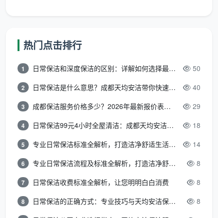
双职
每两
约
双
深度保洁
约
工家
周1
250-
周
标准，全
500-
庭、
次，
400
保
屋边角精
800
日常
热门点击排行
每月
元/
洁
细擦拭
元/月
轻度
2次
次
维护
日常保洁和深度保洁的区别：详解如何选择最适合的清洁服务
50
1
有小
日常保洁是什么意思？成都天均安洁带你快速区分“日常vs深度vs开荒”
40
2
孩或
成都保洁服务价格多少？2026年最新报价表来了，这一篇看透所有费用
29
3
每周
约
宠物
每
日常保洁
约
1
200-
的家
日常保洁99元4小时全屋清洁：成都天均安洁保洁超值服务全解析
18
4
周
+重点区
800-
次，
350
庭、
保
域深度处
1400
专业日常保洁标准全解析，打造洁净舒适生活空间
14
5
每月
元/
对洁
洁
理
元/月
4次
次
净度
专业日常保洁流程及标准全解析，打造洁净舒适环境
8
6
要求
日常保洁收费标准全解析，让您明明白白消费
8
7
高
日常保洁的正确方式：专业技巧与天均安洁保洁服务全解析
8
8
以上是成都主城区及郫都区的包月保洁费用参考。