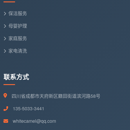
开荒保洁的单价高，不是因为同样的活儿收更贵的
保洁服务
钱，而是因为每平方米的活儿本身就比日常保洁多得
多。把这两样东西搞清楚，就不会再用包月保洁的月费
母婴护理
去对比开荒保洁的一次报价了。
家庭服务
六、想清楚你到底需要什么，然后找天均安洁就行
家电清洗
在成都，搜“
开荒保洁多少钱一个月
”，兜了一圈发
现这个问题本身就不太成立——开荒是按次的，包月是
按月的，两件事说清楚了就没那么复杂。
成都天均安洁
联系方式
保洁
能给你的，是这两条线上各自清晰明了的报价：
如果你家刚装完
：发一段视频，我们给一个开荒保洁
四川省成都市天府新区籍田街道滨河路58号
的固定总价，做完验收满意付款
135-5033-3441
如果你家已经入住
：告诉我们面积和需求，我们匹配
whitecamel@qq.com
一个合适的包月方案，绑定固定保洁师，让干净一直
在线