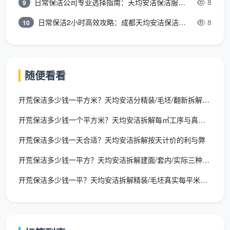
日常保洁公司专业选择指南：天均安洁保洁服务全解析
8
9
天均安洁的包月用户还会享受到以下额外权益：
日常保洁2小时高效攻略：成都天均安洁保洁专业时间管理方案
8
10
固定保洁师
：绑定一名星级保洁师长期上门，熟悉家
中布局和卫生习惯
周期检查清单
：每次服务附带一套检查清单，系统记
随便看看
录历史清洁情况，死角不遗漏
开荒保洁多少钱一平方米？天均安洁分精装/毛坯/翻新拆解单价
组合优惠
：长期包月用户预约额外服务（如擦窗、家
电清洗），享受专属折扣
开荒保洁多少钱一个平方米？天均安洁拆解每㎡工序与真实报价
开荒保洁多少钱一天合适？天均安洁拆解按天计价的利与弊
四、开荒+包月，一次组合搞定从“工地”到“家”的过渡
开荒保洁多少钱一平方？天均安洁拆解建面/套内/实际三种算法
很多成都业主的最佳选择，其实是把开荒保洁和包
月保洁衔接起来。天均安洁给出一个参考时间线：
开荒保洁多少钱一平？天均安洁拆解精装/毛坯真实每平米报价
第一步：硬装完成后 → 预约开荒保洁（一次）
清除所有装修残留，让房子达到“可以进家具”的洁净标
准。天均安洁的五道验收关卡确保开荒质量到位。