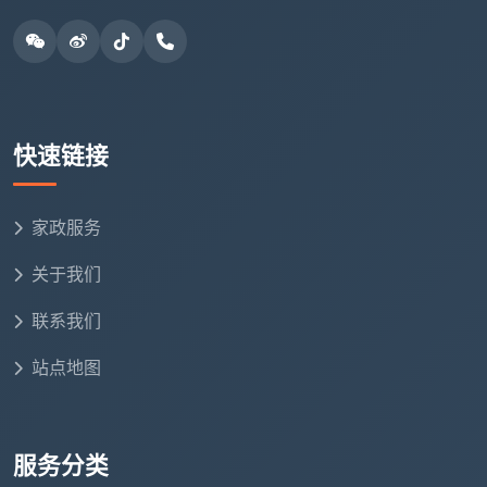
五、同样叫“保洁”，为什么开荒和包月价格差那么多？
有人搜完“
开荒保洁多少钱一个月
”之后，拿包月保
洁的月费除以开荒一次的费用，发现开荒一次的钱够包
月两个月。这里面的原因需要解释清楚：
快速链接
| 对比维度 | 开荒保洁 | 包月保洁 |
| --- | --- | --- | --- |
家政服务
| 清洁起点 | 装修后，遍布粉尘、漆点、水泥渣 | 已入
关于我们
住，日常浮尘和轻度脏污 |
| 每平方米工时 | 精装开荒约0.15-0.2小时/㎡ | 深度保
联系我们
洁约0.08-0.12小时/㎡ |
站点地图
| 工具与耗材 | 铲刀、除漆剂、工业吸尘器、刀片消耗
大 | 分区毛巾、平板拖把、常规清洁剂 |
| 保洁师技能要求 | 需要开荒专项培训，会铲漆不伤瓷
服务分类
砖 | 需要深度保洁培训，懂不同材质护理 |