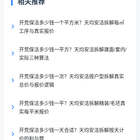
相关推荐
考。所有报价均为一口价，包含全屋窗户内外清洁、柜
体内部擦拭、厨卫天花板除尘，确认后不再有任何追
开荒保洁多少钱一个平方米？天均安洁拆解每㎡
加。
工序与真实报价
折算
精装
毛坯
开荒保洁多少钱一平方？天均安洁拆解建面/套内/
面积
每平
开荒
开荒
包含内容
实际三种算法
段
方米
总价
总价
单价
开荒保洁多少钱一次？天均安洁按户型拆解真实
50-
550-
650-
约11-
全屋粉尘+漆
总价与报价逻辑
60
660
780
13元/
点+胶渍+窗
㎡
元
元
㎡
户+柜体
开荒保洁多少钱一平？天均安洁拆解精装/毛坯真
实每平米报价
70-
700-
810-
约10-
同上，窗户3-
80
880
1040
13元/
4扇
㎡
元
元
㎡
开荒保洁多少钱一天合适？天均安洁拆解按天计
价的利与弊