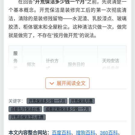
在回答“
开荒保洁多少钱一个月
”之前，先说清楚一
个基本概念。开荒保洁是装修完工后的第一次彻底清
洁，清除的是装修残留物——水泥渣、乳胶漆点、玻璃
胶渍、柜体锯末和全屋粉尘。这种清洁只做一次，做完
就是做完了，不存在“按月做开荒”的说法。
服
务
计价方
天均安洁
频次
服务目的
类
式
价格参考
型
展开阅读全文
开
清除装修残
8-13元/
按建筑
荒
一次
留，实现从
㎡，总价
关键字：
开荒保洁多少钱一个月
开荒保洁月费
面积
保
性
工地到可入
约500-
成都包月保洁价格
成都定期保洁多少钱一个月
（㎡）
洁
住的转换
1500元
开荒后保洁怎么收费
长
约250-
本文内容整合网站：
百度百科
、
搜狗百科
、
360百科
、
包