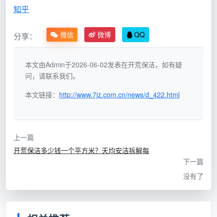
期，
按次收
维持已入住
400元/
知乎
月
按月
费，月
房屋的日常
次，月费
保
预约
度结算
洁净度
视频次而
洁
微信
微博
QQ
分享：
频次
定
本文由Admin于2026-06-02发表在开荒保洁，如有疑
你搜“开荒保洁多少钱一个月”时，大概率是在关心
问，请联系我们。
以下两种情况之一：
本文链接：
http://www.7jz.com.cn/news/d_422.html
刚装完房子，想知道开荒一次多少钱，但又用“一个
月”表达了“这段时间搞完”的意思
开荒已经做完了，想知道以后每个月请人保洁要花多
上一篇
开荒保洁多少钱一个平方米？天均安洁拆解每
少钱
下一篇
下面两种需求，天均安洁逐一回应。
没有了
二、如果你是想问：开荒一次多少钱？
以下为天均安洁在成都的开荒保洁一次性报价参