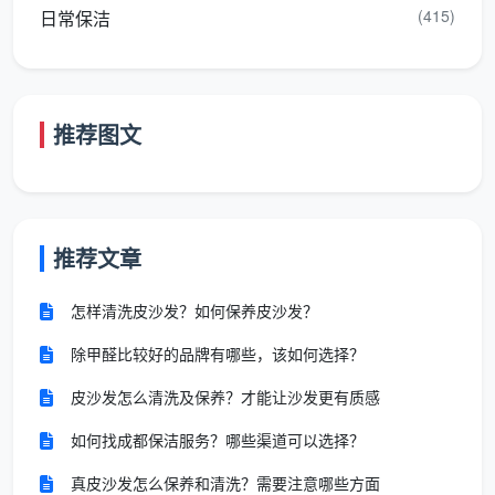
(415)
日常保洁
均安洁的2人开荒组一天之内可以完工。面积更大或脏
污更重的，可能需要一天半到两天。但总价在开工前就
已锁定，不管实际做了多长时间，价格不变。
推荐图文
三、如果你是想问：开荒之后，每个月保洁要花多少
钱？
这才是很多搜“
开荒保洁多少钱一个月
”的人真正想
知道的答案。开荒做完了，家具家电进场了，人也住进
推荐文章
去了。接下来每个月怎么维持这种洁净度？天均安洁提
供了两种包月保洁方案。
怎样清洗皮沙发？如何保养皮沙发？
除甲醛比较好的品牌有哪些，该如何选择？
包
月度
月
上门
单次服务
单次
适合
皮沙发怎么清洗及保养？才能让沙发更有质感
总费
方
频次
内容
费用
人群
用
如何找成都保洁服务？哪些渠道可以选择？
案
真皮沙发怎么保养和清洗？需要注意哪些方面