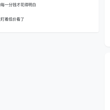
的每一分钱才花得明白
收费标准全公开
只盯着低价看了
少钱”时心中有数，我们直接公布2026年在成都执行的
口价，按
建筑面积
计算，覆盖下文所列的全部12项精保
预估总价
适合户型
900 - 1200元
两居室、小套三
960 - 1560元
标准三居室、紧凑四居室
1200 - 1800元
大平层三居/四居、带独立书房
按实勘估价
跃层、联排、独栋