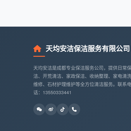
以上价格已包含全屋玻璃内外、窗
拭、厨房卫生间深度除垢、五金件擦亮、
及门套清洁等全部12个细项。
天均安洁保洁服务有限公司
全屋开荒保洁多少钱一平方
这个数字，
值。成都天均安洁保洁承诺：所列项目一个
天均安洁是成都专业保洁服务公司，提供日常
四、货比三家：同样喊“全屋开荒”，为
洁、开荒清洁、家政保洁、收纳整理、家电清
把账算到明处，是非自然清楚。我们不
维修、石材护理维护等全方位清洁服务。联系
起对比。
话：13550333441
低价游击队的“全屋开荒”
：起步价500-8
吸尘加200元 → 窗框轨道清洁加100元 →
1800元，且部分区域使用强酸清洁剂有