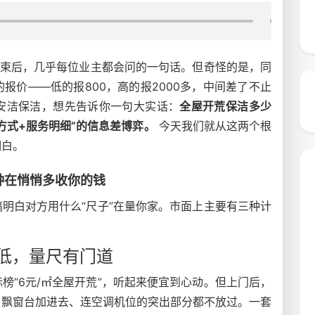
结束后，几乎每位业主都会问的一句话。但奇怪的是，同
报价——低的报800，高的报2000多，中间差了不止
安洁保洁，想先告诉你一句大实话：
全屋开荒保洁多少
方式+服务明细”的信息差博弈。
今天我们就从这两个根
明白。
种在悄悄多收你的钱
搞明白对方用什么“尺子”在量你家。市面上主要有三种计
着低，量尺有门道
榜“6元/㎡全屋开荒”，听起来便宜到心动。但上门后，
、飘窗台加进去、连空调机位的突出部分都不放过。一套