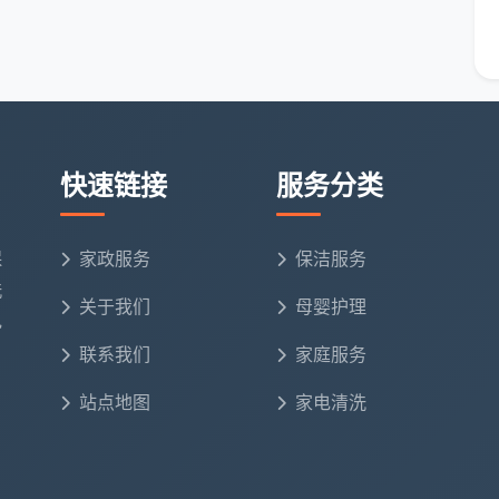
框轨道、纱窗、墙面天花除尘、全屋柜体内部吸尘擦
全屋地面漆点胶点铲除、开关灯具表面清洁、踢脚线
快速链接
服务分类
只有和具体的服务清单放在一起看，才有真正的参考价
不少，未列项目绝不额外收费。
保
家政服务
保洁服务
什么总价能差出一倍？
洗
关于我们
母婴护理
妨把市面常见的两种服务模式和成都天均安洁保洁放在一
电
联系我们
家庭服务
00元 → 擦外窗加300元 → 厨房除油污加250元 → 柜体
站点地图
家电清洗
 踢脚线清洁加80元 → 没有售后 → 最终花费约1500-
损坏五金风险。