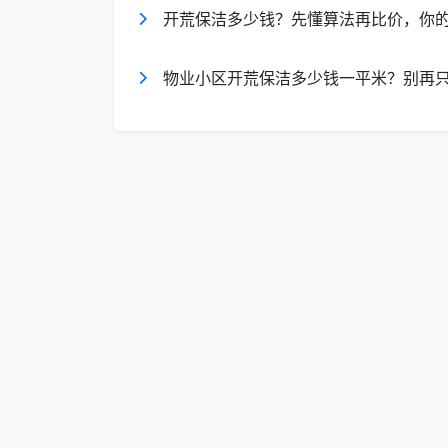
因。
开荒保洁多少钱？先懂算法再比价，你
三、成都天均安洁保洁：全屋开荒保洁
物业小区开荒保洁多少钱一平米？别再
为了让每一位业主问到“全屋开荒保洁多
标准价格体系。以下为精装新房深度开荒一
洁服务。
建筑面积
全屋开荒单价
60-80㎡
15元/㎡
80-120㎡
12-13元/㎡
120-150㎡
10-12元/㎡
150㎡以上／复式别墅
18元/㎡起