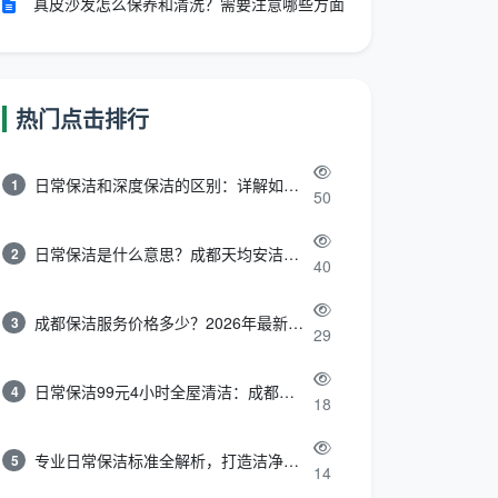
真皮沙发怎么保养和清洗？需要注意哪些方面
热门点击排行
日常保洁和深度保洁的区别：详解如何选择最适合的清洁服务
1
50
日常保洁是什么意思？成都天均安洁带你快速区分“日常vs深度vs开荒”
2
40
成都保洁服务价格多少？2026年最新报价表来了，这一篇看透所有费用
3
29
日常保洁99元4小时全屋清洁：成都天均安洁保洁超值服务全解析
4
18
专业日常保洁标准全解析，打造洁净舒适生活空间
5
14