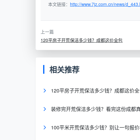
本文链接：
http://www.7jz.com.cn/news/d_443.
影响变量
对价格的影响
装修污染
轻污染→标准价；重污染→
上一篇
程度
上浮10%-20%
120平房子开荒保洁多少钱？成都这价全包
房屋结构
平层标准价；复式/挑空/超
与窗量
大窗量→上浮
相关推荐
服务颗粒
表面清洁→低价；精保洁→
度
标准价
板
120平房子开荒保洁多少钱？成都这价全
是否含垃
不含→看似省100；含→实
圾归拢
际更省心
装修完开荒保洁多少钱？看完这份成都
成都天均安洁保洁会在上门初勘后，结
100平米开荒保洁多少钱？别让一句报
同。原则只有一个：
报价即结算价，不到场