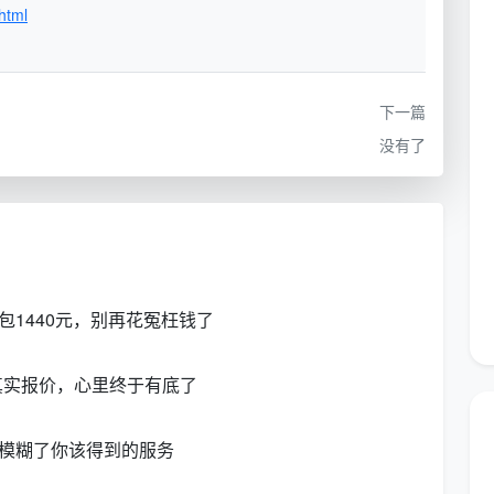
html
具体说明
精装房只需去浮灰；半包或清包则有大量漆点、玻璃胶、水泥
下一篇
残渣，需手工铲除，耗时翻倍
没有了
挑空客厅需要长杆作业，窗型多且复杂会大幅增加擦窗时间，
风险与工时同步上升
只拖地擦窗的叫“粗保洁”；包含柜内吸尘、轨道清灰、开关面
擦拭的叫“精保洁”
包1440元，别再花冤枉钱了
开荒会产生大量粉尘和碎屑，部分公司要求业主自行处理，把
这部分成本转嫁出去
真实报价，心里终于有底了
合以上四点在标准单价基础上给出最终报价，并写入合
价模糊了你该得到的服务
加价。
这也是为什么老客户愿意把我们推荐给邻居的原