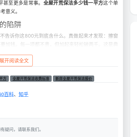
5平甚至更多是常事。
全屋开荒保洁多少钱一平方
这个单
参考意义。
走的陷阱
但不告诉你这800元到底含什么。真做起来才发现：擦窗
还要加钱。每一项都不贵，但加起来轻松破两千。这是典
展开阅读全文
—成都天均安洁保洁的做法
100平就是100平，没有重新量尺的灰色空间。单价固
平方
全屋开荒保洁收费标准
新房全屋开荒保洁报价
签单前出示详细服务清单。什么面积加什么项目，合同上
60百科
、
知乎
最后结账的数字。
懂这四个影响价格的核心变量
为每一套房的“清洁难度”都不一样。下面这四个变量，
洁，如有疑问，请联系我们。