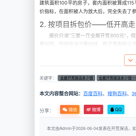
建筑面积100平的房子，套内面积被算成11
价指标，在面积被人为放大后，完全失去了
2. 按项目拆包价——低开高
报价只说“三室一厅全屋开荒800元”，
要加钱、厨房除油污要加钱、柜子里面吸尘
型的先用低价把你圈住，再一步步加项目。
3. 按建筑面积一口价全包—
以房产证上的建筑面积为唯一计价基准，
关键字：
全屋开荒保洁多少钱
全屋开荒保洁多少钱一
定，全屋12项精保洁内容全部囊括在内，
本文内容整合网站：
百度百科
、
搜狗百科
、
3
写得一清二楚，
新房全屋开荒保洁报价
就是
二、全屋开荒保洁多少钱一平方？先看
微信
微博
QQ
分享：
全屋开荒保洁多少钱
没有全国统一价，因
本文由Admin于2026-06-04发表在开荒保
直接决定了你的钱花在了哪里。