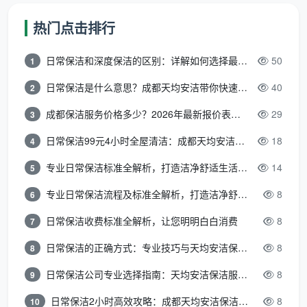
热门点击排行
以上总价已包含下文所列全部12项精保洁服
务。半包或清包装修因漆点、水泥点、胶渍更
日常保洁和深度保洁的区别：详解如何选择最适合的清洁服务
50
1
多，单价可能上浮10%-20%，但所有调整都会在
日常保洁是什么意思？成都天均安洁带你快速区分“日常vs深度vs开荒”
40
2
勘场后写入合同，绝不会中途加价。
成都保洁服务价格多少？2026年最新报价表来了，这一篇看透所有费用
29
3
日常保洁99元4小时全屋清洁：成都天均安洁保洁超值服务全解析
18
4
四、12项精保洁全清单：你的开荒保洁钱，到底花在了
哪
专业日常保洁标准全解析，打造洁净舒适生活空间
14
5
很多业主问“开荒保洁多少钱”时，并不清楚一次到
专业日常保洁流程及标准全解析，打造洁净舒适环境
8
6
位的开荒到底该包含哪些事。成都天均安洁保洁的标准
日常保洁收费标准全解析，让您明明白白消费
8
精开荒，覆盖以下12个大项，做一项勾一项，业主逐项
7
验收。
日常保洁的正确方式：专业技巧与天均安洁保洁服务全解析
8
8
全屋玻璃系统：
所有窗户内外玻璃、窗框轨道凹
日常保洁公司专业选择指南：天均安洁保洁服务全解析
8
9
槽、纱窗、阳台移门玻璃及地轨
日常保洁2小时高效攻略：成都天均安洁保洁专业时间管理方案
8
10