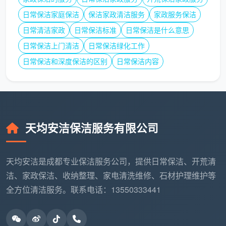
地面极致处理：
全屋地面漆点、腻子点、玻璃胶点
日常保洁家庭保洁
保洁家政清洁服务
家政服务保洁
手工铲除，吸尘后深度湿拖两遍
日常清洁家政
日常保洁标准
日常保洁是什么意思
窗台与飘窗：
各房间窗台石及飘窗台粉尘彻底清除
日常保洁上门清洁
日常保洁绿化工作
强弱电箱及管道：
电箱内部除尘，明装管道表面擦
日常保洁和深度保洁的区别
日常保洁内容
拭
空调新风风口：
各房间风口滤网简易拆卸除尘
粉尘垃圾归拢：
开荒产生的粉尘碎屑全部打包并移
天均安洁保洁服务有限公司
至小区指定堆放点
新房开荒保洁报价
只有和这样一份明细对照着看，
天均安洁是成都专业保洁服务公司，提供日常保洁、开荒清
才有真正的比较意义。
洁、家政保洁、收纳整理、家电清洗维修、石材护理维护等
全方位清洁服务。联系电话：13550333441
五、开荒保洁什么时候做，直接影响这笔钱花得值不值
“开荒保洁多少钱”固然重要，但时机不对，花再多
钱也达不到理想效果。