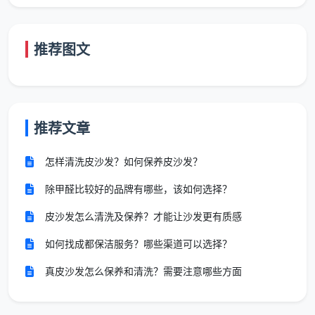
价全包。以下是2026年精装新房深度开荒的标准报价，
涵盖全屋12项精保洁服务。
推荐图文
精装开
预估总
建筑面积
适合户型
荒单价
价
15元/
900 -
两居室、小三
推荐文章
60-80㎡
㎡
1200元
房
怎样清洗皮沙发？如何保养皮沙发？
12-13
960 -
标准三居室、
80-120㎡
除甲醛比较好的品牌有哪些，该如何选择？
元/㎡
1560元
紧凑四居室
皮沙发怎么清洗及保养？才能让沙发更有质感
10-12
1200 -
舒适大三房、
120-150㎡
如何找成都保洁服务？哪些渠道可以选择？
元/㎡
1800元
大平层
真皮沙发怎么保养和清洗？需要注意哪些方面
150㎡以上
18元/
按实勘
跃层、联排、
／复式别墅
㎡起
估价
独栋