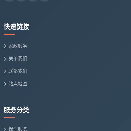
黄金节点：灯具洁具装完、家具未进场
这是经过无数案例验证的最佳时机。此时全屋无遮
快速链接
挡，墙角、窗台内侧、柜体背后的缝隙全部暴露在外，
保洁员可以一次性做到无死角。如果先把沙发、床和餐
家政服务
桌搬进去再开荒，这些家具底下的区域就成了清洁盲
区，花全屋的钱只做了一半的面积。
关于我们
进阶思路：入住前“开荒+深度护理”打包
联系我们
入住前，除了开荒保洁，多数家庭还需要窗帘蒸汽
站点地图
除螨、全屋杀菌消毒、木地板保养等。成都天均安洁保
洁提供“新居一站式入住套餐”，将这些项目与开荒保洁
打包，整体费用比逐项分开下单节省约15%。一次上
服务分类
门，全屋一步到位达到入住标准，省时又省钱。
六、低价的“账单陷阱”：贪便宜反而更贵
保洁服务