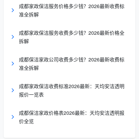
成都家政保洁服务价格多少钱？2026最新收费标
洁保洁的“精开荒”放在一起对比，差别一清二楚。
准全拆解
成都天均安洁保洁精
服务细项
低价粗开荒
成都家政保洁服务收费多少钱？2026最新价格全
开荒
拆解
只擦内窗，外窗
内外窗、窗框轨道凹
窗玻璃
和轨道不碰
槽、纱窗全包
成都保洁家政公司收费多少钱？2026最新收费标
准全拆解
橱柜衣柜
抽屉全部取出，隔板
不打开，不清洁
内部
逐一吸尘擦拭
成都家政保洁收费标准2026最新：天均安洁透明
报价一览表
开关插座
全屋逐一擦拭，去除
不处理
面板
腻子粉残留
成都保洁家政价格表2026最新：天均安洁透明报
地面漆点
不铲或按点另外
全屋手工铲除，一口
价全览
水泥点
收费
价全包