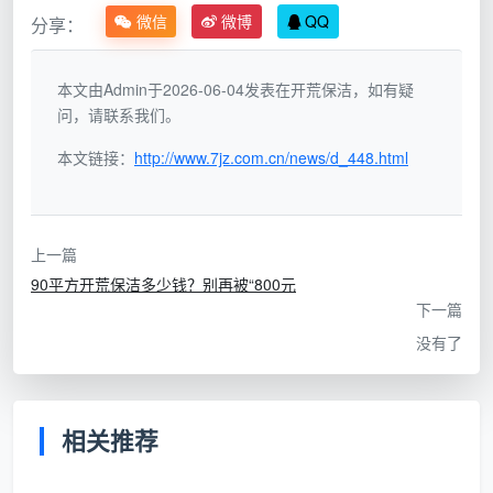
起步价听着很舒服，比如“全屋开荒800元”。但进
微信
微博
QQ
分享：
场后你会发现：擦外窗另加200、厨房除垢另加180、
衣柜内吸尘另加150、地面除漆点另加120……一项项叠
本文由Admin于2026-06-04发表在开荒保洁，如有疑
上去，最终结账轻松翻倍到1800元以上。低价只是吸引
问，请联系我们。
你上车的车票，真正的票价在后面一站一站地补。
本文链接：
http://www.7jz.com.cn/news/d_448.html
3. 按建筑面积一口价全包——成都天均
安洁保洁的透明算法
以房产证上的建筑面积为唯一计价基准，不重新量
上一篇
尺，不在中途说“面积超了”。
开荒保洁收费标准
就是签
90平方开荒保洁多少钱？别再被“800元
下一篇
单时的数字，全屋12项精保洁服务白纸黑字写在合同
里，从头到尾不增一分钱。
没有了
二、再看服务深度：开荒保洁多少钱一平方，差就差在
“精”和“粗”之间
相关推荐
开荒保洁多少钱一平方
这个数字，脱离服务明细来
看毫无意义。我们不妨把市面上“粗开荒”和成都天均安