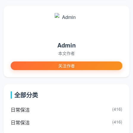
五金件洁
可能用强酸或劣
进口中性清洁剂，擦
具
质清洁剂
亮不腐蚀镀层
空调风口
风口滤网拆卸除尘，
不处理
及灯槽
灯带槽吸尘
Admin
72小时内非人为返污
售后保障
做完即走，失联
本文作者
免费返工
关注作者
同样是问“开荒保洁多少钱”，有人花800元只得到
了表面四件事，有人花1400元做到了12项精保洁。开荒
保洁一分钱一分货，在这个行业里体现得淋漓尽致。
全部分类
三、成都天均安洁保洁：开荒保洁多少钱？各面积段一
口价全透明
(416)
日常保洁
在成都天均安洁保洁，我们不以模糊的“套内面积”
(416)
日常保洁
或“项目拆包”来定价，而是按房产证上的
建筑面积
一口