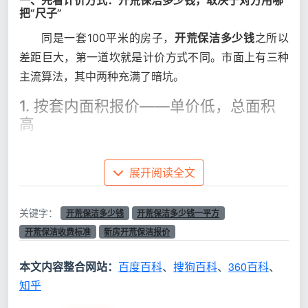
一、先看计价方式：开荒保洁多少钱，取决于对方用哪
把“尺子”
同是一套100平米的房子，
开荒保洁多少钱
之所以
差距巨大，第一道坎就是计价方式不同。市面上有三种
主流算法，其中两种充满了暗坑。
1. 按套内面积报价——单价低，总面积
高
不少团队打着“5-6元/㎡开荒保洁”的旗号吸引眼
球。但上门后，他们会把阳台、飘窗、过道甚至空调机
展开阅读全文
位都算进面积里。一套建面100平米的房子，套内面积
能被量到110-120平。低价单价乘上被放大的面积，总
关键字：
开荒保洁多少钱
开荒保洁多少钱一平方
价不降反升，而且这种报价通常只包含最基本的扫尘拖
开荒保洁收费标准
新房开荒保洁报价
地。
本文内容整合网站：
百度百科
、
搜狗百科
、
360百科
、
2. 按项目拆包报价——低开高走的连环
知乎
套