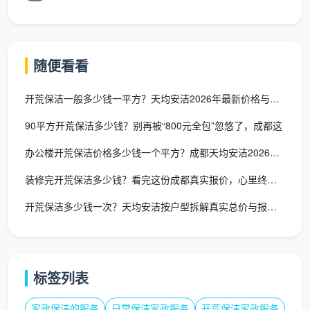
天花板与墙面：
全屋天花边角、灯带槽除尘，墙面
浮灰清除
随便看看
开关灯具：
全屋开关插座面板边缘腻子粉清洁，射
灯筒灯及空调风口表面擦拭
开荒保洁一般多少钱一平方？天均安洁2026年最新价格与服务详
厨房深度除垢：
吊柜地柜内外及全部抽屉取出吸尘
90平方开荒保洁多少钱？别再被“800元全包”忽悠了，成都这
擦拭，台面漆点胶点铲除，烟机灶具及墙面瓷砖清洁
办公楼开荒保洁价格多少钱一个平方？成都天均安洁2026收费标
卫生间深度清洁：
全卫墙地砖水泥点清除，淋浴玻
装修完开荒保洁多少钱？看完这份成都真实报价，心里终于有底了
璃及五金件擦亮除垢，马桶内外消毒清洁，地漏清掏
开荒保洁多少钱一次？天均安洁按户型拆解真实总价与报价逻辑
全屋柜体内部：
所有衣柜、储物柜、玄关柜隔板和
抽屉逐一取出吸尘擦拭，门板胶印去除
室内门及踢脚线：
所有室内门、门套、门锁清洁，
标签列表
全屋踢脚线上沿除尘和漆点清除
家政保洁的服务
日常保洁家政服务
开荒保洁家政服务