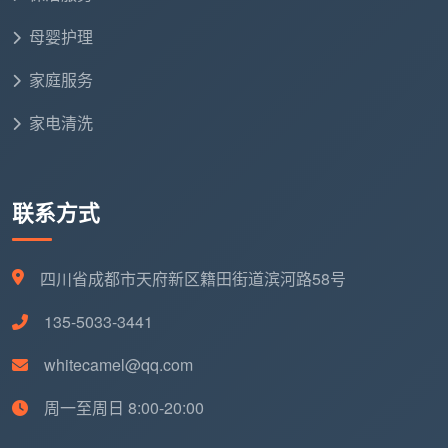
开荒保洁多少钱
的搜索结果里，永远不缺让你心动
母婴护理
的低价。但这些低价的真实面目，是一张你看不到的分
项账单。
家庭服务
家电清洗
对比维
成都天均安洁保
低价开荒服务
度
洁
联系方式
计价基
按套内面积多量，建面
按建面，100平
础
100平可能算到115平
就是100平
四川省成都市天府新区籍田街道滨河路58号
基础报
500-800元，仅含地面
1200-1500元，
价
和粗略擦窗
12项精保洁全包
135-5033-3441
擦窗系
外窗、窗轨、纱窗另加
全含，无二次收
whitecamel@qq.com
统
300-400元
费
周一至周日 8:00-20:00
厨房/卫
柜内、瓷砖墙缝、五金