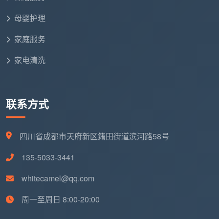
现
母婴护理
场
柜体+3元、窗槽+2元、
无，预算锁定
加
除胶+500元……
家庭服务
项
家电清洗
业
主
以为捡了便宜，中途骑虎
一开始觉得“贵”，
心
难下
做完觉得值
联系方式
理
最
四川省成都市天府新区籍田街道滨河路58号
终
不可控，往往超过精细开
可控，等于报价
花
荒的全包价
135-5033-3441
费
whitecamel@qq.com
怎么在一通电话里判断开荒保洁价钱有没
周一至周日 8:00-20:00
有坑？