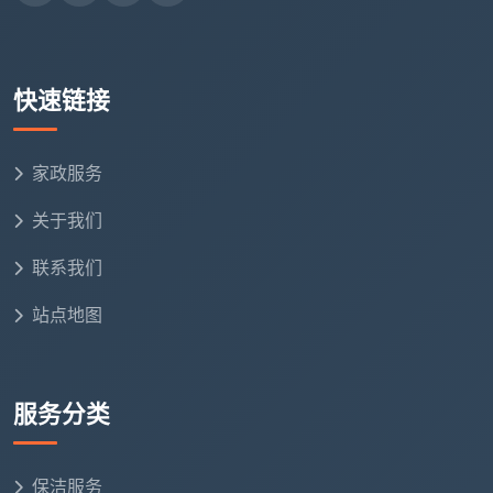
✅ 厨房卫生间顶面墙面、地漏内部清理
✅ 地面各类胶点、漆点、水泥点分类处理
快速链接
✅ 作业后一次免费返工整改
对比两种报价模式的本质差异：
家政服务
关于我们
对
比
天均安洁全包一口
联系我们
低价引流+现场加项模式
维
价模式
度
站点地图
电
话
勘场后报总价（含
服务分类
3-5元/㎡（只含基础面）
报
所有项目）
价
保洁服务