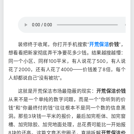
装修终于收尾，你打开手机搜索“
开荒保洁
价钱
”，
想看看把新家彻底弄干净要花多少钱。结果越搜越懵：
同一个小区、同样100平米，有人说花了500，有人说
花了2000，还有人花了4000——价钱差了8倍，每个
人却都说自己“没有被坑”。
这就是开荒保洁市场最隐蔽的现实：
开荒保洁价钱
从来不是一个单纯的数字问题，而是一个“你听到的价
钱”和“你最终付的钱”往往根本不是同一个数的信息黑
洞。那些3块钱一平米的报价，最后加完柜体、加完窗
槽、加完除胶、加完地面处理，总花费可能比一开始报
8块的还高。这篇文章不兜圈子，直接拆解
开荒保洁价