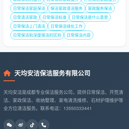
日常保洁家庭保洁
保洁家政清洁服务
家政服务保洁
天均安洁保洁的计价逻辑：不报“裸价”，只
日常清洁家政
日常保洁标准
日常保洁是什么意思
做全包
日常保洁上门清洁
日常保洁绿化工作
在成都市场，
天均安洁保洁
的报价风格在行业里属
日常保洁和深度保洁的区别
日常保洁内容
于“先重后轻”——勘场时把细节问得很清楚，报价时把
所有项目写得很全，看起来单价不是最低，但做完之后
没有任何加项。这种模式的核心逻辑是：
开荒保洁价钱
应该在第一次沟通时就锁定，而不是做到一半再和业主
博弈。
天均安洁保洁服务有限公司
他们的报价单通常明确列出以下必含项：
天均安洁是成都专业保洁服务公司，提供日常保洁、开荒清
✅ 全屋玻璃含窗框槽深度清理（不是只擦大面）
洁、家政保洁、收纳整理、家电清洗维修、石材护理维护等
全方位清洁服务。联系电话：13550333441
✅ 全屋柜体内部层板、抽屉、五金合页、柜角
✅ 踢脚线、开关面板、强弱电箱内外