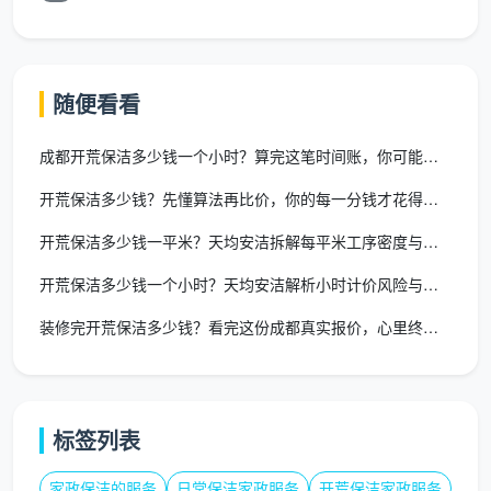
会背流程和能执行流程是两件事。经过训练的开荒
工，知道哑光砖和亮光砖用不同工具、知道木饰面遇碱
会泛白、知道地漏必须打开清理内部水泥浆——这些“知
随便看看
道”值钱，因为它避免了你事后花更多钱修补。
变量四：验收机制
成都开荒保洁多少钱一个小时？算完这笔时间账，你可能再也不想按
有没有书面验收清单、敢不敢让业主拿强光手电一
开荒保洁多少钱？先懂算法再比价，你的每一分钱才花得明白
起查、不合格能不能免费返工——这些不是附加服务，
开荒保洁多少钱一平米？天均安洁拆解每平米工序密度与真实报价
是
开荒保洁价钱
的隐性构成。一份让你放心付钱的报
开荒保洁多少钱一个小时？天均安洁解析小时计价风险与更优方案
价，背后是一套让你安心验收的机制。
装修完开荒保洁多少钱？看完这份成都真实报价，心里终于有底了
变量五：保险兜底
开荒过程中意外损坏财物（玻璃划痕、灯具刮擦、
龙头磕碰）的赔偿能力。正规公司会为单次服务购买公
标签列表
众责任险，这笔成本包含在报价里，但会在出事时帮你
兜住底。
家政保洁的服务
日常保洁家政服务
开荒保洁家政服务