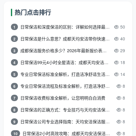
变量一：设备投入
热门点击排行
大功率工业吸尘器（2000W以上）和家用吸尘器的
日常保洁和深度保洁的区别：详解如何选择最适合的清洁服务
50
1
除尘效率天差地别。工业级设备一台就几千元，但能真
正把装修粉尘从吊顶槽、柜体深处、空调回风口抽干
日常保洁是什么意思？成都天均安洁带你快速区分“日常vs深度vs开荒”
40
2
净。不用工业吸尘器的团队，等于在用家用工具干工业
成都保洁服务价格多少？2026年最新报价表来了，这一篇看透所有费用
29
3
级的活。
日常保洁99元4小时全屋清洁：成都天均安洁保洁超值服务全解析
18
4
变量二：药剂成本
专业日常保洁标准全解析，打造洁净舒适生活空间
14
5
一瓶水泥分解剂和一瓶洁厕灵，成本差出几十倍。
专业日常保洁流程及标准全解析，打造洁净舒适环境
8
6
专业药剂不仅要有效，还不能腐蚀材质。
天均安洁保洁
的作业车上通常备有6-8种分类清洁剂，每一种对应一
日常保洁收费标准全解析，让您明明白白消费
8
7
类污染和一类材质——这笔投入，直接体现在最终效果
日常保洁的正确方式：专业技巧与天均安洁保洁服务全解析
8
8
和材质安全上。
日常保洁公司专业选择指南：天均安洁保洁服务全解析
8
9
变量三：人员培训
日常保洁2小时高效攻略：成都天均安洁保洁专业时间管理方案
8
10