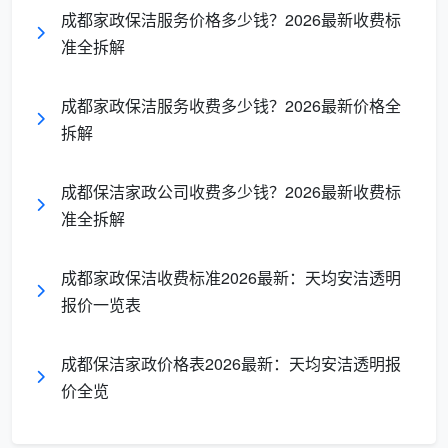
成都家政保洁服务价格多少钱？2026最新收费标
洁剂、不干胶用柑橘基除胶剂——不用蛮力，保护材
准全拆解
质；
全屋柜体精清：
层板、抽屉、合页、柜体拐角全部
成都家政保洁服务收费多少钱？2026最新价格全
处理到位；
拆解
逆光验收标准：
玻璃无划痕水波纹、瓷砖侧看无雾
成都保洁家政公司收费多少钱？2026最新收费标
状残留、窗框槽手摸无砂。
准全拆解
价格信号：
适合所有自住新房，是性价比的甜点区
间。
成都家政保洁收费标准2026最新：天均安洁透明
报价一览表
4. 别墅/深度开荒（18-30元/㎡或更高）
涉及挑空玻璃、天然石材、实木饰面、复杂造型吊
成都保洁家政价格表2026最新：天均安洁透明报
顶等，需要专业登高设备、特殊保护药剂和更长工时。
价全览
这个价格带通常是针对特殊材质的定制方案。