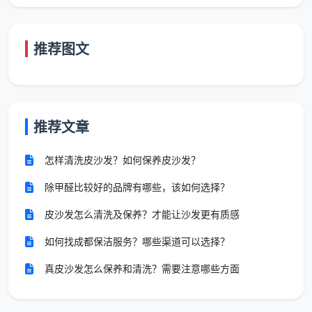
精
10-
全屋柜体精
特殊材
细
18
自住新房
清、分类药
质需提
推荐图文
开
元/
（推荐）
剂、逆光验收
前沟通
荒
㎡
18-
深
30
石材护理、挑
按点位
别墅、大
推荐文章
度
元/
空作业、实木
或整体
平层、特
开
㎡
保护
加项
殊材质
怎样清洗皮沙发？如何保养皮沙发？
荒
+
除甲醛比较好的品牌有哪些，该如何选择？
开荒保洁价钱背后的隐形变量：为什么同
皮沙发怎么清洗及保养？才能让沙发更有质感
一套房子报价能差一倍？
如何找成都保洁服务？哪些渠道可以选择？
即便同属“精细开荒”这个层级，不同公司的
开荒保
真皮沙发怎么保养和清洗？需要注意哪些方面
洁价钱
依然有明显差距。差价来自五个容易忽略的变
量：