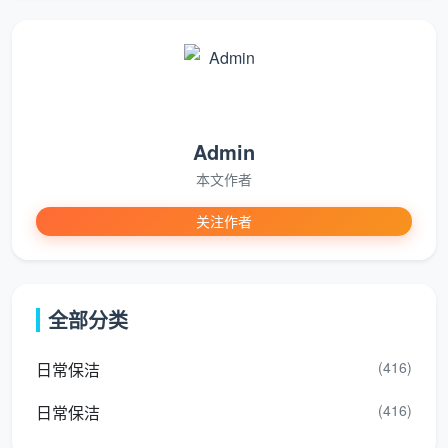
开荒保洁价钱四个层级速查表：
服
参
务
考
不包含/
包含内容
适合谁
层
单
注意
级
价
Admin
本文作者
2-
柜体、
粗
装修公司
4
地面清扫、简
窗槽、
关注作者
排
交房走流
元/
单拖擦
胶点处
渣
程
㎡
理
全部分类
普
5-
通
窗户框槽初步
专业药
8
出租房、
粗
清理、柜内简
剂、五
(416)
日常保洁
元/
预算极紧
开
单吸尘
金保养
㎡
(416)
日常保洁
荒