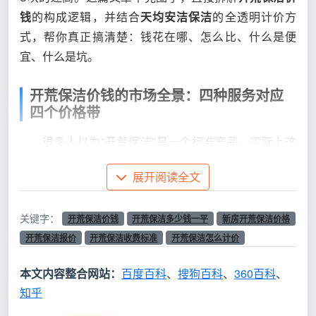
钱
的构成逻辑，并结合
天均安洁保洁
的全透明计价方
式，帮你真正搞清楚：钱花在哪、怎么比、什么是便
宜、什么是坑。
开荒保洁价钱的市场全景：四种服务对应
四个价格带
很多人以为“开荒保洁”是一个标准产品，实际上这
四个字下面盖着至少四种完全不同的事。同样的面积，
展开阅读全文
开荒保洁价钱
能差出一个数量级，是因为你买的东西根
本不一样。
关键字：
开荒保洁价钱
开荒保洁多少钱一平
新房开荒保洁价格
1. 工地粗排渣（2-4元/㎡）
开荒保洁报价
开荒保洁收费标准
开荒保洁怎么计价
这是装修公司交房前常做的“面子工程”：把明显的
本文内容整合网站：
百度百科
、
搜狗百科
、
360百科
、
建筑垃圾扫走，地拖一遍，窗户大概擦一下。不做柜体
知乎
内部，不碰窗框槽，不管踢脚线。严格来说这不叫保