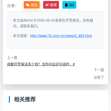
洁，叫“排渣”。
微信
微博
QQ
分享：
价格信号：
极低，但自住业主选了等于白花钱。
本文由Admin于2026-06-05发表在开荒保洁，如有疑
2. 普通粗开荒（5-8元/㎡）
问，请联系我们。
在粗排渣基础上增加：窗户框槽初步清理、柜体内
本文链接：
http://www.7jz.com.cn/news/d_463.html
简单吸尘、地面可见胶点铲除。但通常不分类使用药
剂，水泥斑处理用蛮力，存在划伤风险。
上一篇
价格信号：
出租房过渡、装修预算极度紧张可选，
成都开荒保洁多少钱？当你问出这句话时，8
但需承担材质损伤风险。
下一篇
3. 精细开荒（10-18元/㎡）
没有了
这是自住业主应该盯住的区间，也是
天均安洁保洁
的主力服务线。核心差异不在“擦得更仔细”，而在于三
相关推荐
件事：
药剂分类处理：
水泥用分解剂、乳胶漆雾用中性清