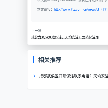
工，房间里是腻子粉、水泥渍和胶印，不是
本文链接：
http://www.7jz.com.cn/news/d_477.
布，没有铲刀组、没有大功率吸尘器、没有
净、高窗够不着。所以搜“
武侯区新房保洁
政。
上一篇
成都龙泉驿家政保洁，天均安洁开荒精保洁净
二、武侯区的房子有三种典型情况，决
“成都武侯区家政保洁”这个搜索词背后
但武侯区的住房情况比较多元，不同情况对
相关推荐
第一种：精装新盘。
武侯区近几年交付
子微尘。这层灰如果不用大功率吸尘器配合
成都武侯区开荒保洁联系电话？天均安
多家庭有小孩和老人，对空气质量要求高，
第二种：老小区翻新装修。
桐梓林、玉
部改造。翻新装修比毛坯房精装更容易留下
重铺的过程中，这些残留会嵌在窗轨、踢脚