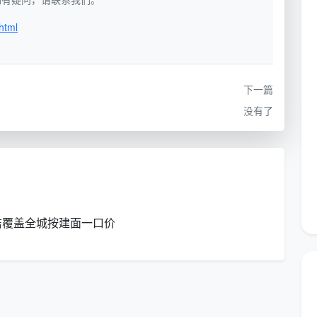
生活灰尘。请一个日常保洁阿姨来，她手里只有拖把和抹
html
针对不同材质的分类清洁剂——漆点铲不掉、柜内吸不干
”时，一定要确认对方提供的是开荒保洁，而不是普通家
下一篇
没有了
定了开荒保洁不能一个模子套
，很多业主想解决的是新房或翻新后的第一次彻底清洁。
开荒保洁的要求差别很大。
的精装新盘，全屋覆盖着一层肉眼几乎看不见的极细腻
软毛刷做深度吸尘，入住后会持续扬尘好几周。武侯区很
洁覆盖全城按建面一口价
这一点尤其要注意。
林、望江路有不少老小区，业主买下后做全屋翻新或局
顽固的水泥点、漆点和胶印——墙面铲掉重做、地板拆掉
线和瓷砖缝隙里，必须由保洁员半蹲着用铲刀配合中性清