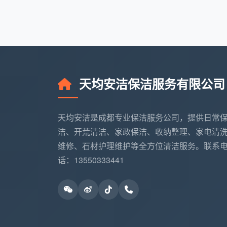
一条一条写出来。成都天均安洁保洁签单时
逐项验收。
第三条：问清洁剂。
低价团队为省成本
后氧化发黑，不可逆。武侯区很多业主装修
钱的劣质清洁剂毁了。成都天均安洁保洁统
天均安洁保洁服务有限公司
地板，写进合同。
第四条：确认工人归属。
是公司自有员
天均安洁是成都专业保洁服务公司，提供日常
区翻新的顽固漆点怎么处理、精装房的微尘
洁、开荒清洁、家政保洁、收纳整理、家电清
全看运气。成都天均安洁保洁全部为自有固
维修、石材护理维护等全方位清洁服务。联系
这四条，是你在武侯区找开荒保洁服务
话：13550333441
门。
四、成都天均安洁保洁在武侯区：标准
成都天均安洁保洁覆盖武侯区全境——