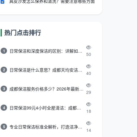
真皮沙发怎么保养和清洗？需要注意哪些方面
热门点击排行
日常保洁和深度保洁的区别：详解如何选择最适合的清洁服务
1
50
日常保洁是什么意思？成都天均安洁带你快速区分“日常vs深度vs开荒”
2
40
成都保洁服务价格多少？2026年最新报价表来了，这一篇看透所有费用
3
29
日常保洁99元4小时全屋清洁：成都天均安洁保洁超值服务全解析
4
18
专业日常保洁标准全解析，打造洁净舒适生活空间
5
14