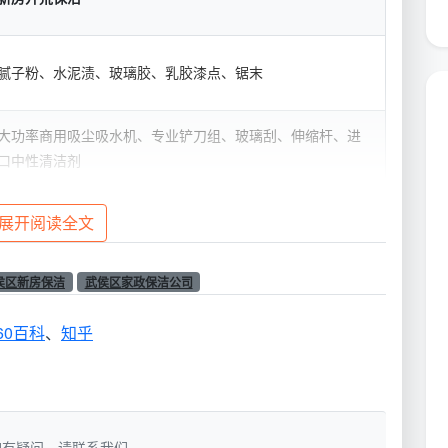
腻子粉、水泥渍、玻璃胶、乳胶漆点、锯末
大功率商用吸尘吸水机、专业铲刀组、玻璃刮、伸缩杆、进
口中性清洁剂
含柜体内部、窗框轨道凹槽、开关面板、空调风口、踢脚线
展开阅读全文
上沿、灯带槽
侯区新房保洁
武侯区家政保洁公司
2-3人连续工作6-8小时
60百科
、
知乎
目视无尘、手触无灰、地漏无杂物、轨道无碎屑
保洁是“清零装修残留”。武侯区很多新盘和老房翻新刚完
洁，如有疑问，请联系我们。