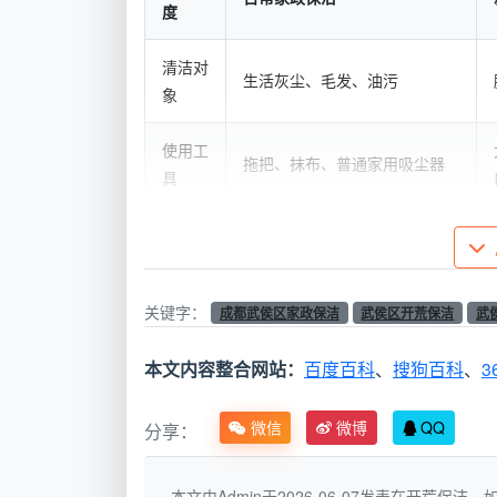
度
清洁对
生活灰尘、毛发、油污
象
使用工
拖把、抹布、普通家用吸尘器
具
清洁深
可见表面（地面、台面、家具
度
外表面）
关键字：
成都武侯区家政保洁
武侯区开荒保洁
武
耗费工
1人2-3小时
时
本文内容整合网站：
百度百科
、
搜狗百科
、
3
验收标
肉眼看着干净
微信
微博
QQ
分享：
准
简单说，日常保洁是“维持干净”，开荒
本文由Admin于2026-06-07发表在开荒保