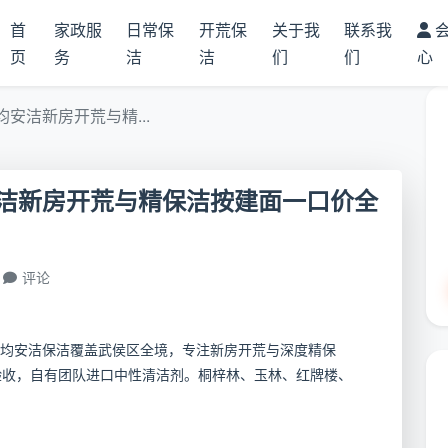
首
家政服
日常保
开荒保
关于我
联系我
页
务
洁
洁
们
们
心
安洁新房开荒与精...
洁新房开荒与精保洁按建面一口价全
评论
均安洁保洁覆盖武侯区全境，专注新房开荒与深度精保
验收，自有团队进口中性清洁剂。桐梓林、玉林、红牌楼、