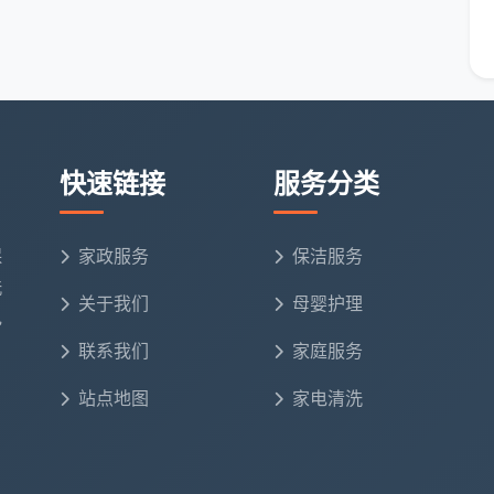
出具12项精保洁确认单，做完一项勾一项，武侯区业主
使用强酸类廉价清洁剂，当时把五金件擦得锃亮，几天
时用了品牌龙头和花洒，几千块的东西，不能被一瓶几块
一使用进口中性清洁剂，不伤瓷砖釉面、不锈钢镀层和木
快速链接
服务分类
工，还是临时拼凑的散工？前者有统一培训，知道老小
保
家政服务
保洁服务
怎么深度吸除；后者今天来开荒，明天去工地搬砖，质量
洗
定团队。
关于我们
母婴护理
电
时的护身符。不管最后选哪家，先把这四条问清楚再约上
联系我们
家庭服务
站点地图
家电清洗
透明，价格透明
桐梓林、玉林、红牌楼、望江路、科华北路、外双楠、机