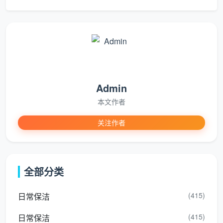
橱柜内
内部不吸尘不
层吸尘擦拭，门板胶印
部
擦拭
去除
开关插
不处理，腻子
全屋逐一擦拭，边缘腻
座面板
粉残留依旧
子铲除干净
地面漆
Admin
不铲，或按点
全屋每一处手工铲除，
点、水
本文作者
额外收费
包含在总价内
泥点
关注作者
五金
件、花
可能用强酸劣
进口中性清洁剂，擦亮
洒、龙
质清洁剂
不伤镀层
全部分类
头
(415)
日常保洁
空调风
风口滤网除尘，灯带槽
口、灯
不处理
深度吸尘
(415)
日常保洁
带槽