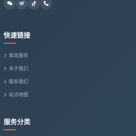
“开荒保洁价格差异原因”说到底，就是五个字：
透
明与不透明
。计价的面积基数透不透明，服务项目透不
透明，清洁剂和工具透不透明，工人归属透不透明，售
后承诺透不透明。每一个不透明的地方，都是一个潜在
快速链接
的坑，也是一个被压下来的成本。
在成都天均安洁保洁，我们选择把一切都透明化：
家政服务
按建筑面积一口价全包，12项精保洁逐项列在确认单
上，进口中性清洁剂和自有团队写进合同，72小时售后
关于我们
承诺白纸黑字。这样的报价，不会是市场上最低的那个
联系我们
数字，但它是你不需要承担任何隐形风险的那个数字。
站点地图
下一次再看到差价悬殊的报价，别再只盯着数字比
大小了。用这五个原因去反向拆解每一份报价，你会自
己找到答案——
开荒保洁价格差异原因
看懂了，选谁也
服务分类
就清楚了。