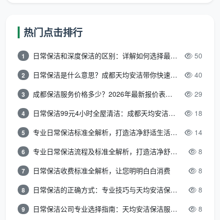
剂。水龙头和花洒当时擦得锃亮，几天后表面开始氧化
发黑，镀层腐蚀不可逆。一个品牌龙头几百上千块，换
热门点击排行
一个的成本远超你省下的保洁费。而且强酸残留的刺鼻
气味，对有小孩、老人和过敏体质成员的家庭是持续的
日常保洁和深度保洁的区别：详解如何选择最适合的清洁服务
50
1
健康隐患。
日常保洁是什么意思？成都天均安洁带你快速区分“日常vs深度vs开荒”
40
2
成都天均安洁保洁统一使用进口中性清洁剂，对瓷
成都保洁服务价格多少？2026年最新报价表来了，这一篇看透所有费用
29
3
砖釉面、不锈钢镀层、木地板零腐蚀，这是写进合同的
日常保洁99元4小时全屋清洁：成都天均安洁保洁超值服务全解析
18
4
承诺。同时配备大功率商用吸尘器、专业铲刀组、玻璃
刮和伸缩杆、分类毛巾等全套工具。工具和清洁剂的成
专业日常保洁标准全解析，打造洁净舒适生活空间
14
5
本，是构成
开荒保洁价格差异
的重要一环——但它保障
专业日常保洁流程及标准全解析，打造洁净舒适环境
8
6
的是你几十万装修成果的安全。
日常保洁收费标准全解析，让您明明白白消费
8
7
四、开荒保洁价格差异原因第四条：团队归属——自有
员工还是临时工
日常保洁的正确方式：专业技巧与天均安洁保洁服务全解析
8
8
开荒保洁价格差异原因
里，还有一个容易被忽略的
日常保洁公司专业选择指南：天均安洁保洁服务全解析
8
9
变量：上门的人是谁。