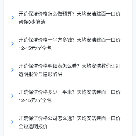
一句：“这个价格是按建面算还是套内算？”
开荒保洁价格怎么做预算？天均安洁建面一口价
二、开荒保洁价格差异原因第二条：服务密度——粗开
帮你3步算清
荒和精开荒，做的根本不是同一套活
同样是“全屋开荒”，有的公司只做4项表面功夫，有
开荒保洁价格一平方多钱？天均安洁建面一口价
的公司做满12项精保洁。
开荒保洁价格差异
的另一大源
12-15元/㎡全包
头，就是服务项目的多寡和深度。
开荒保洁价格明细表怎么看？天均安洁教你识别
低价粗开荒
透明报价与隐形陷阱
服务细
成都天均安洁保洁精开
（800元左
项
荒（1300元左右）
右）
开荒保洁价格多少一平米？天均安洁建面一口价
12-15元/㎡全包
只擦内窗，外
内外窗、窗框轨道凹
窗玻璃
窗和轨道槽不
槽、纱窗、移门地轨全
及窗框
开荒保洁价格公司怎么选？天均安洁建面一口价
碰
包
全包透明报价
衣柜、
柜门不打开，
抽屉全部取出，隔板逐