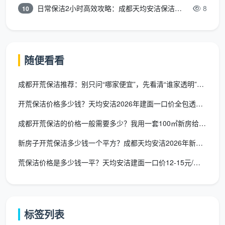
日常保洁2小时高效攻略：成都天均安洁保洁专业时间管理方案
8
10
自有团队
：公司签劳动合同的固定员工，统一培训，
知道不同材质用什么工具和清洁剂，流程标准化，今
天做张姐家和明天做李先生家，质量是同一个标准。
随便看看
临时派单
：接单后临时找人，昨天可能在工地搬砖，
成都开荒保洁推荐：别只问“哪家便宜”，先看清“谁家透明”再决
今天来给你开荒，没有统一培训，质量全靠运气。
开荒保洁价格多少钱？天均安洁2026年建面一口价全包透明报价
成都天均安洁保洁全部为自有固定团队，2-3人一
组，标准分工。一位负责玻璃系统、柜体内部和灯具风
成都开荒保洁的价格一般需要多少？我用一套100㎡新房给你算了
口，另一位负责地面铲除、厨卫深度和踢脚线处理。自
新房子开荒保洁多少钱一个平方？成都天均安洁2026年新居价目
有团队的人力成本远高于临时散工，这是
成都开荒保洁
荒保洁价格是多少钱一平？天均安洁建面一口价12-15元/㎡全
价格差异
中合理的一部分——它买的是质量的确定性，
而不是靠运气。
五、开荒保洁价格差异原因第五条：售后保障——敢不
敢把承诺写进合同
标签列表