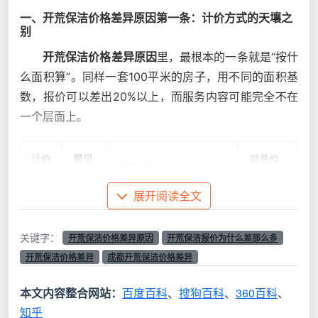
一、开荒保洁价格差异原因第一条：计价方式的天壤之
别
开荒保洁价格差异原因
里，最根本的一条就是“按什
么面积算”。同样一套100平米的房子，用不同的面积基
数，报价可以差出20%以上，而服务内容可能完全不在
一个层面上。
计价
常见
对总价
背后真相
方式
报价
的影响
展开阅读全文
实际总
阳台、飘窗、过道全算，
价不
关键字：
开荒保洁价格差异原因
开荒保洁报价为什么差那么多
按套
“5
建面100㎡被量到115㎡
低，且
内面
元/
开荒保洁价格差异
成都开荒保洁价格差异
+；单价虽低，但只含表
入住标
积
㎡”
面粗清洁
准达不
本文内容整合网站：
百度百科
、
搜狗百科
、
360百科
、
到
知乎