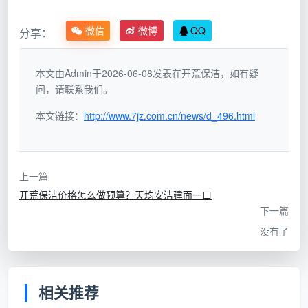
“全
总价轻
微信
微博
QQ
分享：
按项
屋
进场后擦外窗、吸柜内、
松翻至
目拆
800
铲漆点全变增项，一项项
1800元
包
元
加上去
本文由Admin于2026-06-08发表在开荒保洁，如有疑
以上
起”
问，请联系我们。
本文链接：
http://www.7jz.com.cn/news/d_496.html
“12-
按建
15
总价确
筑面
元/
房产证上的建筑面积，
定，无
积一
㎡，
100平就是100平，合同
上一篇
后顾之
口价
12项
锁定总价，全程不加钱
开荒保洁价格怎么做预算？天均安洁建面一口
忧
全包
全
下一篇
包”
没有了
成都天均安洁保洁采用的就是第三种方式。单是计
价方式这一项，就能解释
开荒保洁报价为什么差那么多
相关推荐
的一大半原因。当你看到超低价时，别急着心动，先问