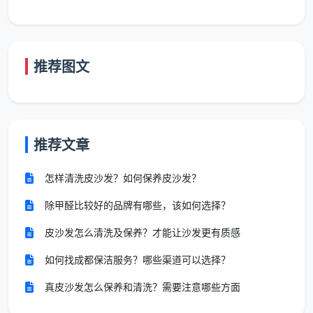
踢脚
全屋踢脚线上沿除尘去
不处理或随便
线、门
漆点，门套门锁精细清
扫灰
推荐图文
套细节
洁
这还只是部分项目对比。
成都开荒保洁价格差异
的
背后，实际上是“做了哪些事”和“没做哪些事”的差别。成
推荐文章
都天均安洁保洁的12项精保洁清单，每一项都写在确认
单上，做完一项勾一项，业主逐项验收。服务密度不
怎样清洗皮沙发？如何保养皮沙发？
同，价格自然不同。
除甲醛比较好的品牌有哪些，该如何选择？
三、开荒保洁价格差异原因第三条：清洁剂与工具——
看不见的成本，影响最大的后果
皮沙发怎么清洗及保养？才能让沙发更有质感
这是绝大多数业主在问
开荒保洁价格差异原因
时完
如何找成都保洁服务？哪些渠道可以选择？
全忽略的一点，但恰恰是代价最高的一项。
真皮沙发怎么保养和清洗？需要注意哪些方面
低价开荒团队为省成本，往往使用强酸类廉价清洁