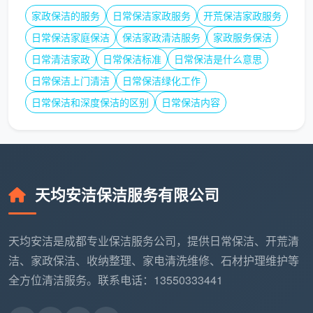
最后一条
开荒保洁价格差异原因
，藏在你签完合同
家政保洁的服务
日常保洁家政服务
开荒保洁家政服务
之后。开荒保洁做完后几天，极少数区域可能出现轻微
日常保洁家庭保洁
保洁家政清洁服务
家政服务保洁
返灰，这是正常的“沉降返尘”现象。
日常清洁家政
日常保洁标准
日常保洁是什么意思
游击队模式
：做完拿钱就走，几天后发现问题，电话
日常保洁上门清洁
日常保洁绿化工作
已经打不通了。
日常保洁和深度保洁的区别
日常保洁内容
正规公司模式
：承诺一个合理的售后期，出现非人为
返污免费返工，敢把这条写进合同。
成都天均安洁保洁承诺72小时内非人为二次污染免
天均安洁保洁服务有限公司
费上门返工，白纸黑字写在服务合同里。售后保障是有
成本的，这个成本会被算进报价里，但它让你没有后顾
之忧。那些报价低到离谱的公司，恰恰是把售后成本完
天均安洁是成都专业保洁服务公司，提供日常保洁、开荒清
全剔除掉了——因为你根本找不到他们。
洁、家政保洁、收纳整理、家电清洗维修、石材护理维护等
全方位清洁服务。联系电话：13550333441
六、弄懂了差异原因，你就知道怎么选了