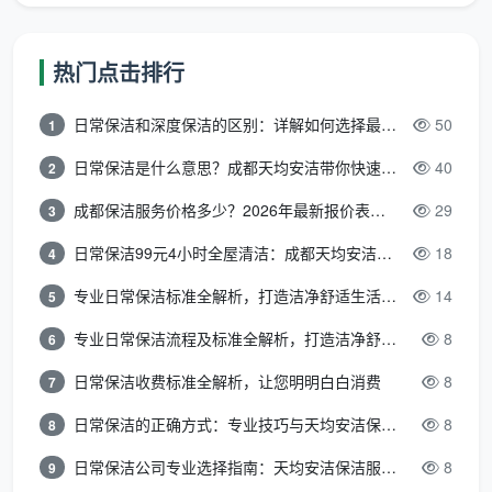
劳动合同的正式员工，非临时外聘或转包人员。
服务人员经过统一培训，统一工服，两人一组固
定搭配，按照标准化流程作业。”
热门点击排行
日常保洁和深度保洁的区别：详解如何选择最适合的清洁服务
50
1
这一条解决的是转包和临时工的问题。很多挂着“开
日常保洁是什么意思？成都天均安洁带你快速区分“日常vs深度vs开荒”
40
2
荒保洁公司”牌子的机构，接单后转包给零散工人。来的
成都保洁服务价格多少？2026年最新报价表来了，这一篇看透所有费用
29
不是签单的人，质量完全不可控。我们的承诺书里明确
3
了服务人员的归属。
日常保洁99元4小时全屋清洁：成都天均安洁保洁超值服务全解析
18
4
承诺五：72小时售后保障，免费返工
专业日常保洁标准全解析，打造洁净舒适生活空间
14
5
专业日常保洁流程及标准全解析，打造洁净舒适环境
8
6
“本公司承诺：自甲方验收合格之日起72小时
日常保洁收费标准全解析，让您明明白白消费
8
7
内，因非人为踩踏、泼溅等原因导致的沉降粉尘
返灰等二次污染，本公司免费上门处理。售后响
日常保洁的正确方式：专业技巧与天均安洁保洁服务全解析
8
8
应时间为接到甲方通知后24小时内安排上门。”
日常保洁公司专业选择指南：天均安洁保洁服务全解析
8
9