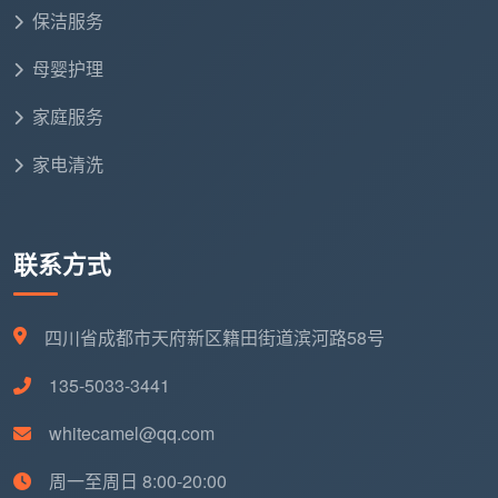
120-150㎡
元
层
保洁服务
母婴护理
150㎡以上／复式别
按实勘估价
跃层、联排
墅
家庭服务
家电清洗
所有服务均按上述承诺书条款执行。合同锁
定总价，中途零增项；12项精保洁逐项验收；进
口中性清洁剂不伤装修；自有团队上门；72小时
联系方式
售后免费返工。
四川省成都市天府新区籍田街道滨河路58号
六、再搜“开荒保洁服务承诺书”，你已经知道真正有用
135-5033-3441
的承诺长什么样了
当你在手机里再次搜索“开荒保洁服务承诺书”时，
whitecamel@qq.com
你不会再被一句“你放心，不满意不给钱”轻易打发。你
周一至周日 8:00-20:00
心里已经有了一份标准承诺书的结构：一口价锁定不增