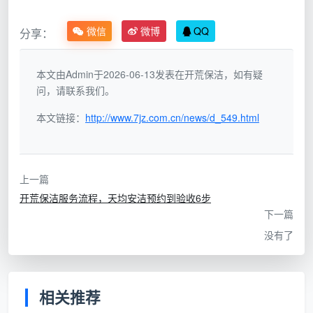
定弄干净”
们的干净标准就是这样的”
微信
微博
QQ
分享：
“不满意不给
人已经走了，钱已经付了，再叫回来比登
钱”
天还难
本文由Admin于2026-06-13发表在开荒保洁，如有疑
问，请联系我们。
“我们用的是
五金件几天后氧化发黑，对方说“是你自
好清洁剂”
己使用不当”
本文链接：
http://www.7jz.com.cn/news/d_549.html
成都天均安洁保洁的做法是：所有承诺全部写进
开
荒保洁服务承诺书
，并作为合同附件，具有同等法律效
上一篇
力。我们不觉得“签承诺书”是生分，恰恰相反——敢写
开荒保洁服务流程，天均安洁预约到验收6步
承诺书、承诺书写得越具体，才越说明一家公司对自己
下一篇
的交付质量有信心。
没有了
二、成都天均安洁保洁：一份合格的服务承诺书，至少
应该包含这五条
相关推荐
在成都天均安洁保洁，每一位业主在签合同时都会