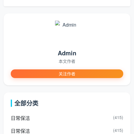
“本公司承诺：严格按照合同附件《12项精保
洁服务清单》逐项作业，全屋玻璃内外及窗框轨
道凹槽、柜体内部吸尘擦拭、地面漆点胶点水泥
点铲除、踢脚线上沿除尘去漆点、空调风口滤网
除尘等项目全部覆盖。服务完成后，甲方逐项验
Admin
收，全部验收合格并签字确认后，方视为交付完
本文作者
成。”
关注作者
这一条解决的是服务内容缩水的问题。很多低价开
荒把“全屋开荒”拆成“基础开荒”和“深度清洁”，基础价只
全部分类
做表面，深度项目加钱。我们的承诺书里，12项精保洁
一项不少，全部包含在一口价里。
(415)
日常保洁
承诺三：进口中性清洁剂，不伤任何装修表面
(415)
日常保洁