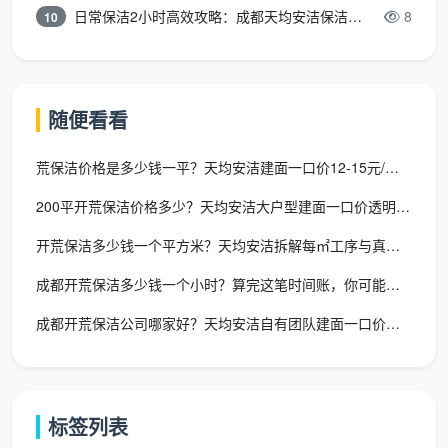
日常保洁2小时高效攻略：成都天均安洁保洁专业时间管理方案
8
10
这一条解决的是“做完即走、售后无门”的问题。开
荒保洁做完后几天，极少数区域可能出现轻微返灰，这
是正常的物理现象。游击队不管，我们管。
随便看看
三、除了这五条，还有两个容易被忽略的承诺细节
荒保洁价格是多少钱一平？天均安洁建面一口价12-15元/㎡全
承诺细节一：工具装备标配。
成都天均安洁保洁在
200平开荒保洁价格多少？天均安洁大户型建面一口价透明报价
承诺书中还注明了上门标配装备——大功率商用吸尘吸
水机、专业铲刀组（3-4种刀头）、玻璃刮及伸缩杆、
开荒保洁多少钱一个平方米？天均安洁拆解每㎡工序与真实报价
分类毛巾（分色不交叉使用）、地面保护垫。工具的标
成都开荒保洁多少钱一个小时？算完这笔时间账，你可能再也不想按
准化是服务质量的下限保障。
成都开荒保洁公司哪家好？天均安洁自有团队建面一口价全包
承诺细节二：服务覆盖范围。
承诺书中明确写明服
务覆盖成都主城区及周边各区县——锦江、青羊、武
侯、成华、金牛、高新、天府新区、双流、龙泉驿、温
江、郫都、新都，均可预约上门，不因距离加收额外费
标签列表