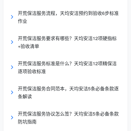
收到一份
新房开荒保洁承诺
函。它不长，但每一条都对
应着开荒保洁中最容易出现纠纷的环节。
开荒保洁服务流程，天均安洁预约到验收6步标准
作业
承诺一：一口价锁定，全程不增项
开荒保洁服务要求有哪些？天均安洁12项硬指标
“本公司承诺：合同签署后，合同总价为固定
+验收清单
一口价，不因现场面积争议、污染程度变化等任
何原因增加费用。如本公司单方面提出加价，甲
开荒保洁服务标准是什么？天均安洁12项精保洁
方有权拒绝支付任何额外款项。”
逐项验收标准
开荒保洁服务合同范本，天均安洁5条必备条款逐
这一条解决的是一口价变“起步价”的问题。市面上
条解读
太多低价开荒团队，进场后告诉你“这个要加钱、那个要
加钱”，你没有书面承诺，只能被牵着走。我们把总价锁
开荒保洁服务协议怎么签？天均安洁5条必备条款
死写进承诺书，多一分都不收。
防坑指南
承诺二：12项精保洁逐项验收，缺一项不算交付