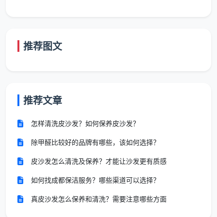
“本公司承诺：服务过程中统一使用进口中性
清洁剂，对甲方房屋内的瓷砖釉面、不锈钢镀
推荐图文
层、木地板表面、石英石台面等不造成任何腐蚀
或损伤。如因本公司使用不当清洁剂造成财产损
失，本公司承担相应赔偿责任。”
推荐文章
这一条解决的是清洁剂安全隐患。低价团队为省成
怎样清洗皮沙发？如何保养皮沙发？
本用强酸类清洁剂，当时看着亮，几天后五金件氧化发
黑，镀层腐蚀不可逆。我们的承诺书里把清洁剂类型和
除甲醛比较好的品牌有哪些，该如何选择？
赔偿责任都写明了。
皮沙发怎么清洗及保养？才能让沙发更有质感
承诺四：自有固定团队，持证上岗，标准作业
如何找成都保洁服务？哪些渠道可以选择？
真皮沙发怎么保养和清洗？需要注意哪些方面
“本公司承诺：上门服务人员均为本公司签订