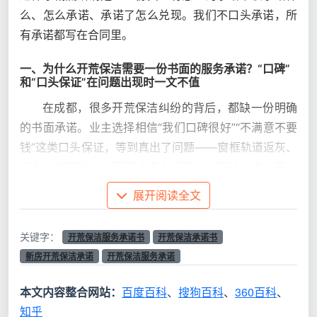
么、怎么承诺、承诺了怎么兑现。我们不口头承诺，所
有承诺都写在合同里。
一、为什么开荒保洁需要一份书面的服务承诺？“口碑”
和“口头保证”在问题出现时一文不值
在成都，很多开荒保洁纠纷的背后，都缺一份明确
的书面承诺。业主选择相信“我们口碑很好”“不满意不要
钱”这类口头保证，等到真出了问题——窗框轨道返灰、
五金件被腐蚀、地面漆点根本没铲——再找对方，要么
电话不接，要么一句话：“我们当时说好了就是这样
展开阅读全文
的。”
关键字：
开荒保洁服务承诺书
开荒保洁承诺书
常见的口头
新房开荒保洁承诺
开荒保洁服务承诺
问题出现后的现实
保证
本文内容整合网站：
百度百科
、
搜狗百科
、
360百科
、
“你放心，肯
窗框轨道有灰、柜内没吸——对方说“我
知乎