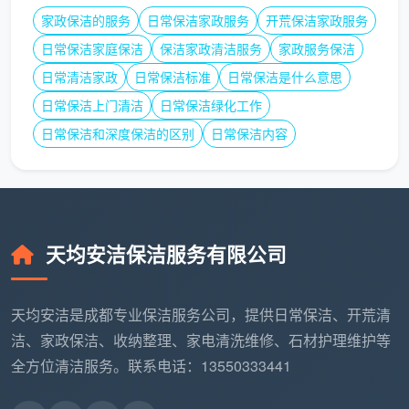
用。
家政保洁的服务
日常保洁家政服务
开荒保洁家政服务
四、如何验证一份“开荒保洁服务承诺书”的真伪？
日常保洁家庭保洁
保洁家政清洁服务
家政服务保洁
日常清洁家政
日常保洁标准
日常保洁是什么意思
下次再有人给你看
开荒保洁服务承诺
，用下面三个
问题验证它是不是一张空头支票：
日常保洁上门清洁
日常保洁绿化工作
日常保洁和深度保洁的区别
日常保洁内容
承诺书是不是合同的正式附件？
如果只是单独一张
纸，不盖章不签字，没有法律效力。
每一条承诺有没有对应的违约责任？
比如“如未按清
单逐项完成，甲方有权要求返工至合格为止”或“如使
天均安洁保洁服务有限公司
用非中性清洁剂造成损伤，承担赔偿责任”。没有后
果的承诺等于没承诺。
天均安洁是成都专业保洁服务公司，提供日常保洁、开荒清
承诺的内容具不具体？
“保证做到干净整洁”是空话，
洁、家政保洁、收纳整理、家电清洗维修、石材护理维护等
“内外窗玻璃无水痕手印、轨道凹槽手触无灰”才是可
全方位清洁服务。联系电话：13550333441
验证的标准。