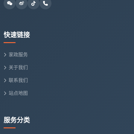
五、成都天均安洁保洁：承诺写在纸上，标准刻在流程
里
在成都天均安洁保洁，
开荒保洁服务承诺书
不是一
份用来装饰门面的宣传单，而是和合同钉在一起的正式
快速链接
文件。我们的每一次服务，都按这份承诺书的标准交
付。
家政服务
精装开荒一口
关于我们
建筑面积
适合家庭
价
联系我们
900 - 1200
两居室、小三
60-80㎡
站点地图
元
房
960 - 1560
80-120㎡
标准三居室
元
服务分类
1200 - 1800
大三房、大平