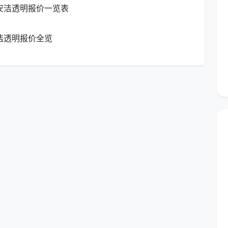
安洁透明报价一览表
吸尘擦拭，台面漆点胶点铲除，烟机灶具墙面瓷砖清洁
无胶印
洁透明报价全览
浴玻璃及五金除垢擦亮，马桶内外消毒，地漏清掏——
抽屉逐一取出吸尘擦拭，门板胶印去除——验收标准：
屋踢脚线上沿除尘和漆点铲除——验收标准：踢脚线上
手工铲除，吸尘后深度湿拖两遍——验收标准：逆光看
清除——验收标准：台面光洁，凹槽无粉尘堆积
道表面擦拭