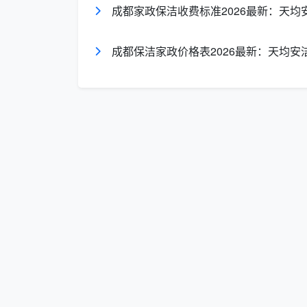
成都家政保洁收费标准2026最新：天均
厨房深度除垢
：吊柜地柜内外及抽屉全拆
——验收标准：柜内手摸无灰，台面光滑
成都保洁家政价格表2026最新：天均安
卫生间精细清洁
：墙地砖水泥点清除，淋
验收标准：五金件光亮无斑，地漏无杂物
全屋柜体内部吸尘
：所有衣柜储物柜隔板
抽屉底板无锯末，柜角无积灰
室内门及踢脚线
：门扇门套门锁清洁，全
沿手摸无粉尘
地面极致处理
：全屋地面漆点腻子点胶点
地面无斑块，赤脚走无颗粒感
窗台石与飘窗
：窗台石及飘窗台粉尘彻底
强弱电箱及明管
：电箱内部除尘，明装管