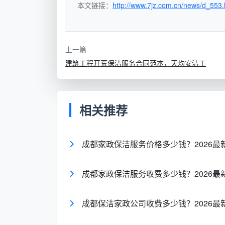
本文链接：
http://www.7jz.com.cn/news/d_553.
简单说，日常保洁做的是“维持”，
开荒
零，它们会藏在家里的每一个角落——窗轨
出来，持续影响居住品质。
上一篇
建筑工程开荒保洁服务合同范本，天均安洁工
二、开荒保洁服务包含哪些项目？12项
在成都天均安洁保洁，
新房开荒保洁
被
验收标准，做完一项勾一项，业主逐项验收
相关推荐
全屋玻璃系统
：所有窗户内外玻璃、窗框
玻璃无水痕手印，轨道手触无灰
成都家政保洁服务价格多少钱？2026最
天花板与墙面除尘
：天花边角、灯带槽、
成都家政保洁服务收费多少钱？2026最
洁净，灯槽内无积尘
开关灯具擦拭
：全屋开关插座面板边缘腻
成都保洁家政公司收费多少钱？2026最
白色腻子残留