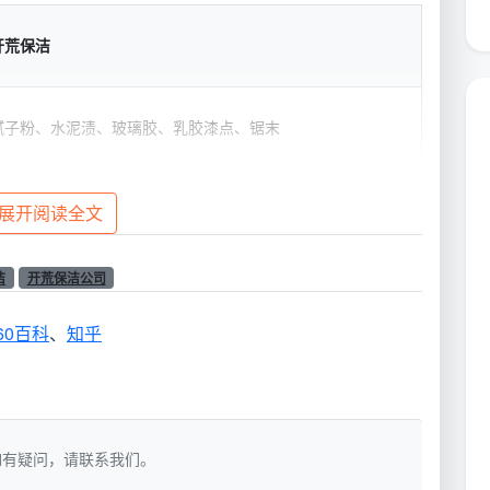
开荒保洁
腻子粉、水泥渍、玻璃胶、乳胶漆点、锯末
大功率商用吸尘吸水机、专业铲刀组、玻璃刮、伸缩杆、进口
展开阅读全文
中性清洁剂
洁
开荒保洁公司
全屋无死角：含柜内、窗轨凹槽、开关面板、空调风口、踢脚
线上沿
60百科
、
知乎
2-3人连续工作6-8小时
目视无尘、手触无灰、地漏无杂物、轨道无碎屑
洁，如有疑问，请联系我们。