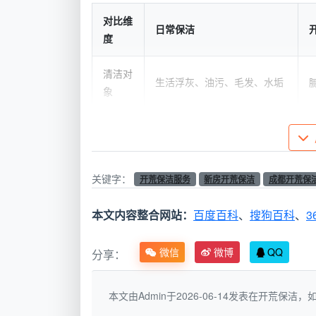
对比维
日常保洁
度
清洁对
生活浮灰、油污、毛发、水垢
象
使用工
拖把、抹布、普通家用吸尘器
具
关键字：
开荒保洁服务
新房开荒保洁
成都开荒保
清洁深
可见表面：地面、台面、家具
度
外表面
本文内容整合网站：
百度百科
、
搜狗百科
、
3
工作时
1人2-3小时
长
微信
微博
QQ
分享：
验收标
肉眼看着干净，垃圾清倒
本文由Admin于2026-06-14发表在开荒保
准