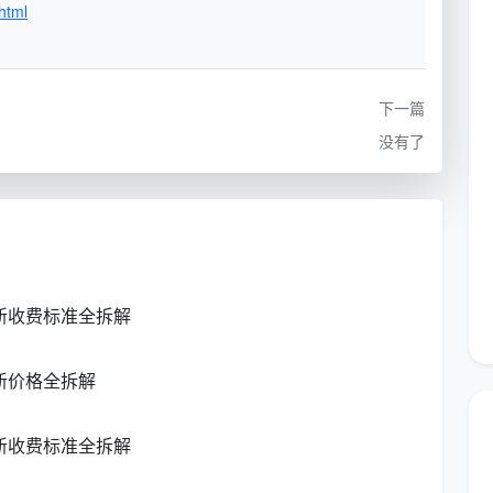
html
保洁服务
做的是“清零”。装修残留如果不做这次彻底清
里、柜子深处、踢脚线上沿——在今后的生活中慢慢释放
下一篇
没有了
精保洁清单逐项对照
固化为12项精保洁标准工序。每一项都有明确的做法和
：
轨道凹槽、纱窗、阳台移门玻璃及地轨——验收标准：
新收费标准全拆解
空调风口除尘，墙面浮灰清除——验收标准：风口滤网
新价格全拆解
子清理，筒灯射灯表面擦拭——验收标准：面板四周无
新收费标准全拆解