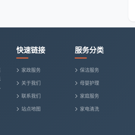
打包并移至小区指定堆放点
的
开荒保洁服务
，而不是只擦了表面的“走过场”。
快速链接
服务分类
只有一种不坑
价从几百到两千多都有，根源在于计价方式完全不同。
保
家政服务
保洁服务
洗
实情况
风险
关于我们
母婴护理
电
台飘窗过道全计入面积，建面100㎡被量
面积注水，入
联系我们
家庭服务
115㎡以上；只含表面粗清
住标准达不到
站点地图
家电清洗
总价轻松翻至
场后擦外窗、吸柜内、铲漆点全变增项
1800元以上