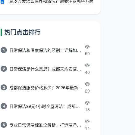
真皮沙发怎么保养和清洗？需要注意哪些方面
热门点击排行
日常保洁和深度保洁的区别：详解如何选择最适合的清洁服务
1
50
日常保洁是什么意思？成都天均安洁带你快速区分“日常vs深度vs开荒”
2
40
成都保洁服务价格多少？2026年最新报价表来了，这一篇看透所有费用
3
29
日常保洁99元4小时全屋清洁：成都天均安洁保洁超值服务全解析
4
18
专业日常保洁标准全解析，打造洁净舒适生活空间
5
14