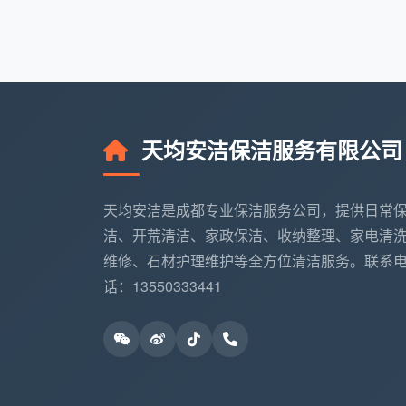
空调新风滤网
：各房间风口滤网拆卸除尘
粉尘垃圾归拢
：开荒产生的所有粉尘碎屑
这12项全部做到位，才算是真正意义上
天均安洁保洁服务有限公司
三、开荒保洁怎么收费？三种计价方式
在成都，搜“
成都开荒保洁
”你会发现报
天均安洁是成都专业保洁服务公司，提供日常
洁、开荒清洁、家政保洁、收纳整理、家电清
计价方式
常见说法
真
维修、石材护理维护等全方位清洁服务。联系
按套内面积
阳
话：13550333441
“5元/㎡全屋开荒”
报低价
到
按项目拆包
“全屋开荒800元起”
进
报起步价