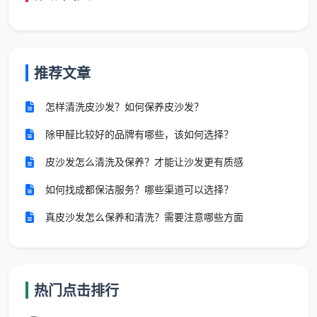
元/㎡
1800元
大平层
150㎡以上
18元/
按实勘
跃层、联排、
／复式别墅
㎡起
估价
独栋
推荐文章
怎样清洗皮沙发？如何保养皮沙发？
表内每平单价已包含全部12项精保洁服务。
如果您的房子是半包或清包装修，漆点、水泥渍
除甲醛比较好的品牌有哪些，该如何选择？
更重，勘场后单价可能小幅上浮，但一切价格均
皮沙发怎么清洗及保养？才能让沙发更有质感
在合同内锁定，绝不中途加价。
如何找成都保洁服务？哪些渠道可以选择？
真皮沙发怎么保养和清洗？需要注意哪些方面
以成都最普遍的100平米新房为例：建面单价13
元，总价1300元，12大项全包。这就是
成都新房开荒保
洁价格
的真实样本——你能提前算清，合同签完就不再
变。
热门点击排行
三、12-15元一平的“一般价格”到底买到了什么？拆开