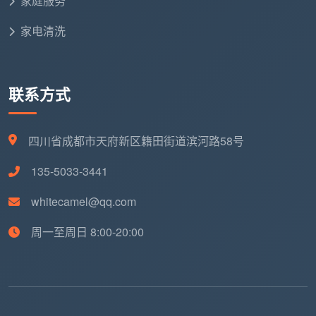
家庭服务
家电清洗
特
殊
材
按实际情况单独
如特殊石材地面护理、大量
质
联系方式
评估
旧家具需要保护等
与
需
四川省成都市天府新区籍田街道滨河路58号
求
135-5033-3441
成都天均安洁保洁的原则是：勘场后一次性报价，
whitecamel@qq.com
所有调整依据写入合同，绝不中途通知“要加钱”。这
样，你问到的
成都开荒保洁一般多少钱
，就是一个确定
周一至周日 8:00-20:00
的、不会反悔的答案。
五、每平价格算清了，什么时候做最划算？
成都开荒保洁一般多少钱
不只是一个数字问题，还