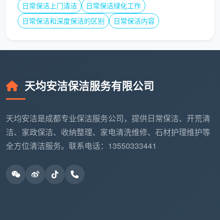
踢脚
日常保洁上门清洁
日常保洁绿化工作
不处理或随便
全屋踢脚线上沿除尘去漆
线、门
扫灰
点，门套门锁精细清洁
日常保洁和深度保洁的区别
日常保洁内容
套细节
每平实
1-2人3小时表
2-3人6-8小时12项精保
际获得
面粗清
洁，真正做到无死角
天均安洁保洁服务有限公司
成都开荒保洁报价
，只有和这样一份服务清单对照
着看，才有真正的性价比可言。所谓“一般价格”，指的
天均安洁是成都专业保洁服务公司，提供日常保洁、开荒清
不仅仅是数字上的市场普遍区间，更是指这个数字背后
洁、家政保洁、收纳整理、家电清洗维修、石材护理维护等
所对应的服务深度——在成都，建面12-15元/㎡、包含
全方位清洁服务。联系电话：13550333441
12项精保洁，才是正规公司的主流标准。
四、同样是成都开荒保洁，每平的一般价格也会有合理
浮动
理解了“成都开荒保洁一般多少钱”的基础行情后，
你还需要知道三个合理变量。它们会让同一家公司的每