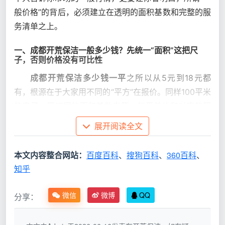
般价格”的背后，必须建立在透明的面积基数和完整的服
务清单之上。
一、成都开荒保洁一般多少钱？先统一“面积”这把尺
子，否则价格没有可比性
成都开荒保洁多少钱一平
之所以从5元到18元都
有，根源在于大家用不同的“平方”在报价。同样100平米
的房子，用不同的面积基数来算，每平单价和对应的服
务内容天差地别。
展开阅读全文
计
每
本文内容整合网站：
百度百科
、
搜狗百科
、
360百科
、
价
平
知乎
真实情况
方
报
式
价
微信
微博
QQ
分享：
按