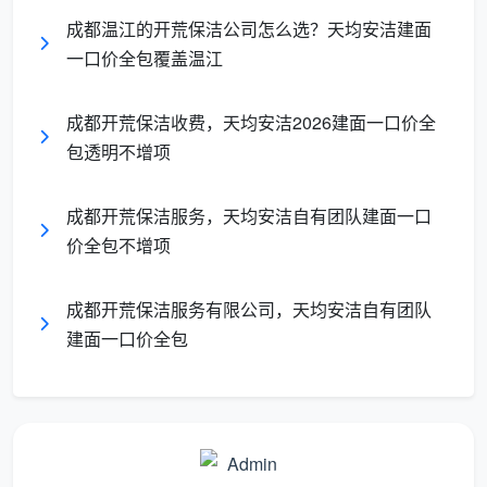
按
成都温江的开荒保洁公司怎么选？天均安洁建面
建
一口价全包覆盖温江
筑
12-
面
15
房产证上的建筑面积，100平就是100
积
成都开荒保洁收费，天均安洁2026建面一口价全
元/
平，12项精保洁全包，全程不加钱
报
包透明不增项
㎡
透
明
成都开荒保洁服务，天均安洁自有团队建面一口
价
价全包不增项
成都天均安洁保洁坚持第三种方式：
成都开荒保洁
成都开荒保洁服务有限公司，天均安洁自有团队
一般多少钱
，在我们这里，就是总价除以房产证上的建
建面一口价全包
面面积。基数透明、无争议，每平单价才有真正的比较
意义。拿到任何报价，第一句话就该问：“这个单价是乘
以建面还是套内？”
二、成都天均安洁保洁：成都开荒保洁一般多少钱？
2026年建面单价全公开