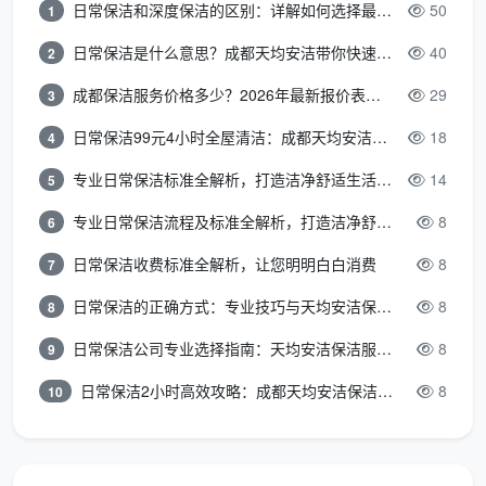
日常保洁和深度保洁的区别：详解如何选择最适合的清洁服务
50
1
服务密度，差价一目了然
日常保洁是什么意思？成都天均安洁带你快速区分“日常vs深度vs开荒”
40
2
同样是问“成都开荒保洁一般多少钱”，5块钱一平的
和13块钱一平的，每一平买到的服务内容完全不在一个
成都保洁服务价格多少？2026年最新报价表来了，这一篇看透所有费用
29
3
世界里。我们把每平对应的实际服务拆开来看，差别立
日常保洁99元4小时全屋清洁：成都天均安洁保洁超值服务全解析
18
4
刻显现。
专业日常保洁标准全解析，打造洁净舒适生活空间
14
5
低价粗开荒
专业日常保洁流程及标准全解析，打造洁净舒适环境
8
6
服务细
成都天均安洁保洁精开荒
（折合建面约
项
（建面12-15元/㎡）
日常保洁收费标准全解析，让您明明白白消费
8
7
5-8元/㎡）
日常保洁的正确方式：专业技巧与天均安洁保洁服务全解析
8
8
窗玻璃
只擦内窗玻
内外窗、窗框轨道凹槽、
日常保洁公司专业选择指南：天均安洁保洁服务全解析
8
9
及窗框
璃，外窗和轨
纱窗、移门地轨全部深度
系统
道槽不碰
清洁
日常保洁2小时高效攻略：成都天均安洁保洁专业时间管理方案
8
10
衣柜、
柜门不打开，
抽屉全部取出，隔板逐层
橱柜内
内部不吸尘不
吸尘擦拭，门板胶印去除
部
擦拭