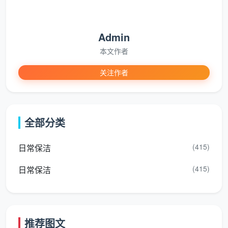
在成都天均安洁保洁，
成都开荒保洁一般多少钱
的
答案直接与您家房产证上的建筑面积挂钩。面积越大，
Admin
团队调度和工具摊销效率越高，每平单价阶梯式降低。
本文作者
这也就是目前成都市场上，正规公司精装开荒的一般行
情。
关注作者
精装开
预估总
适合的成都常
建筑面积
荒单价
价
见户型
全部分类
15元/
900 -
两居室、紧凑
(415)
日常保洁
60-80㎡
㎡
1200元
小三房
(415)
日常保洁
12-13
960 -
标准三居室、
80-120㎡
元/㎡
1560元
改善型三房
10-12
1200 -
舒适大三房、
推荐图文
120-150㎡