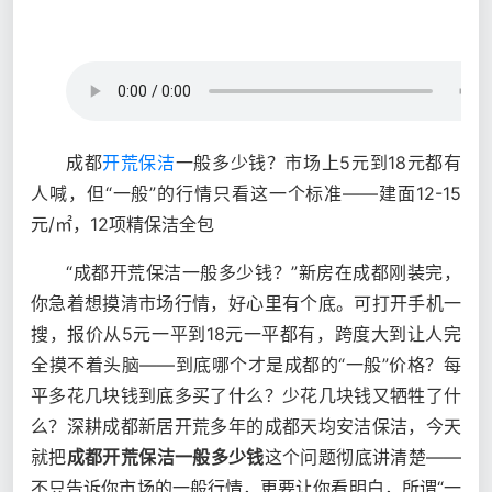
成都
开荒保洁
一般多少钱？市场上5元到18元都有
人喊，但“一般”的行情只看这一个标准——建面12-15
元/㎡，12项精保洁全包
“成都开荒保洁一般多少钱？”新房在成都刚装完，
你急着想摸清市场行情，好心里有个底。可打开手机一
搜，报价从5元一平到18元一平都有，跨度大到让人完
全摸不着头脑——到底哪个才是成都的“一般”价格？每
平多花几块钱到底多买了什么？少花几块钱又牺牲了什
么？深耕成都新居开荒多年的成都天均安洁保洁，今天
就把
成都开荒保洁一般多少钱
这个问题彻底讲清楚——
不只告诉你市场的一般行情，更要让你看明白，所谓“一