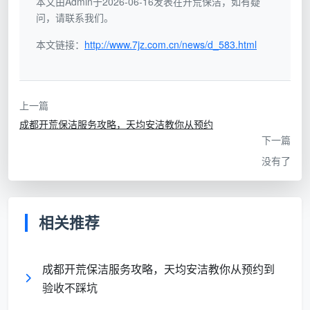
套
本文由Admin于2026-06-16发表在开荒保洁，如有疑
问，请联系我们。
内
阳台、飘窗、过道全计入面积，建面
5-6
面
100㎡被量到115㎡以上；单价看着极
本文链接：
元/
http://www.7jz.com.cn/news/d_583.html
积
低，但只含表面粗清，入住标准远远达
㎡
报
不到
低
上一篇
价
成都开荒保洁服务攻略，天均安洁教你从预约
按
下一篇
项
只
没有了
目
说
拆
“全
进场后擦外窗、吸柜内、铲漆点全变增
包
屋
项，实际折合建面每平花了15-18元
相关推荐
不
800
报
元
单
起”
成都开荒保洁服务攻略，天均安洁教你从预约到
价
验收不踩坑