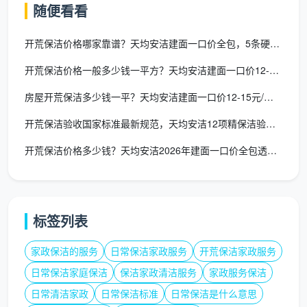
随便看看
开关插
不处理，腻子
全屋几十个面板逐一细致
开荒保洁价格哪家靠谱？天均安洁建面一口价全包，5条硬指标可验
座面板
粉残留依旧
擦拭，边缘腻子铲除干净
开荒保洁价格一般多少钱一平方？天均安洁建面一口价12-15元
地面漆
全屋每一处漆点、腻子
不铲，或按点
房屋开荒保洁多少钱一平？天均安洁建面一口价12-15元/㎡全
点、水
点、胶点手工铲除，含在
额外收费
泥点
总价内
开荒保洁验收国家标准最新规范，天均安洁12项精保洁验收标准
开荒保洁价格多少钱？天均安洁2026年建面一口价全包透明报价
五金
可能用强酸劣
件、花
进口中性清洁剂，擦亮除
质清洁剂，损
洒、龙
垢，不腐蚀表面
伤镀层
头
标签列表
空调风
风口滤网拆卸除尘，灯带
家政保洁的服务
日常保洁家政服务
开荒保洁家政服务
口、灯
不处理
槽深度吸尘
日常保洁家庭保洁
保洁家政清洁服务
家政服务保洁
带槽
日常清洁家政
日常保洁标准
日常保洁是什么意思