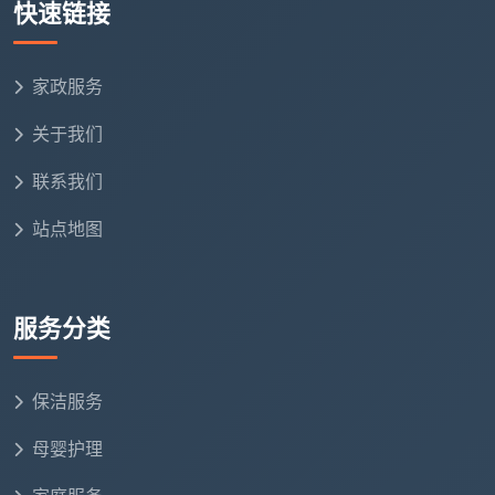
快速链接
平单价在小范围内浮动，但全部是签合同前就确定下来
的，不是中途才提的。
家政服务
变
对每平单价的影
原因
关于我们
量
响
联系我们
装
修
精装房适用标准
站点地图
自己盯工的清包装修，地面
交
单价；半包/清
全是干结的乳胶漆点和水泥
付
包上浮
块，手工铲除时间翻倍
状
10%-20%
服务分类
态
户
保洁服务
型
平层标准价；复
挑高客厅需长杆作业，大面
与
式/挑空/超大窗
积落地窗和移门增加擦窗工
母婴护理
窗
量上浮
时
量