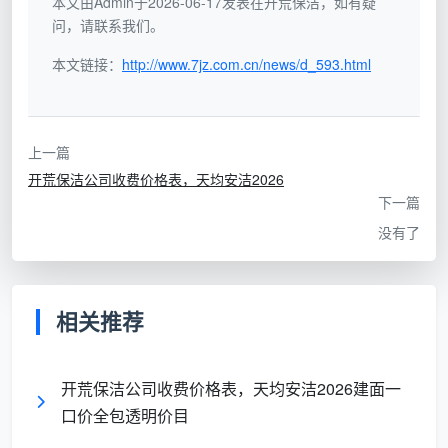
本文由Admin于2026-06-17发表在开荒保洁，如有疑
按项
问，请联系我们。
“全屋
目拆
擦外窗、吸柜内、铲漆
开荒
否，服务
本文链接：
http://www.7jz.com.cn/news/d_593.html
包模
点全变增项，总价轻松
800
边界模糊
糊报
翻至1800+
元”
价
上一篇
按建
“12-
开荒保洁公司收费价格表，天均安洁2026
是，面积
筑面
15元/
下一篇
基数与项
积一
㎡，
无，合同价即最终价
没有了
目边界双
口价
12项
重锁定
全包
全包”
相关推荐
成都天均安洁保洁坚持第三种方式。我们定义的
开
荒保洁价格标准
，核心只有一条：
让业主在签合同前，
就能用房产证上的建筑面积，自己算出最终要花多少
开荒保洁公司收费价格表，天均安洁2026建面一
钱，并且这个数字中途不会变。
任何做不到这一条的
口价全包透明价目
“标准”，都是在为后期的增项留后路。