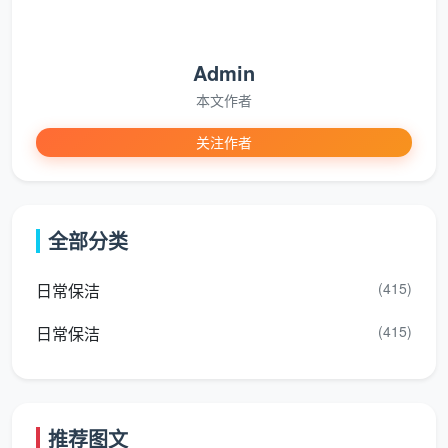
120-150㎡
元/㎡
1800元
平层
150㎡以上／
18元/
按实勘估
Admin
跃层、联排
复式别墅
㎡起
价
本文作者
关注作者
以上总价已包含全部12项精保洁服务。半包
或清包装修因漆点水泥渍更重，勘场后单价可能
小幅上浮，但一切调整均在合同内锁定，绝不中
全部分类
途加价。
(415)
日常保洁
以成都最常见的100平米新房为例：建面单价13
(415)
日常保洁
元，总价1300元，12大项全包。这就是
新房开荒保洁收
费标准
的真实样本——总价可以提前算清，合同签完就
不再变。
推荐图文