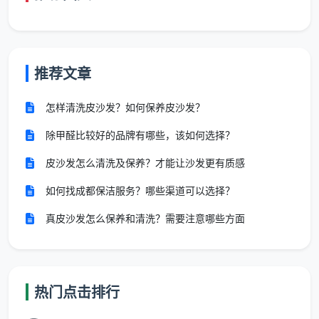
三、收费标准的灵魂不是数字，是数字背后的服务密度
很多业主在比较
开荒保洁收费标准
时，只盯着“每平
米多少钱”，却忽略了同样重要的一个维度：这个单价
推荐文章
下，到底包含哪些服务。成都天均安洁保洁的一口价，
对应的是以下12项精保洁标准，做完一项勾一项，业主
怎样清洗皮沙发？如何保养皮沙发？
逐项验收：
除甲醛比较好的品牌有哪些，该如何选择？
全屋玻璃内外、窗框轨道凹槽、纱窗、阳台移门玻璃
皮沙发怎么清洗及保养？才能让沙发更有质感
及地轨
如何找成都保洁服务？哪些渠道可以选择？
天花边角、灯带槽、空调风口除尘，墙面浮灰清除
真皮沙发怎么保养和清洗？需要注意哪些方面
全屋开关插座面板边缘腻子清理，筒灯射灯表面擦拭
厨房吊柜地柜内外及抽屉全拆吸尘擦拭，台面漆点胶
点铲除，烟机灶具墙面瓷砖清洁
热门点击排行
卫生间墙地砖水泥点清除，淋浴玻璃及五金除垢擦