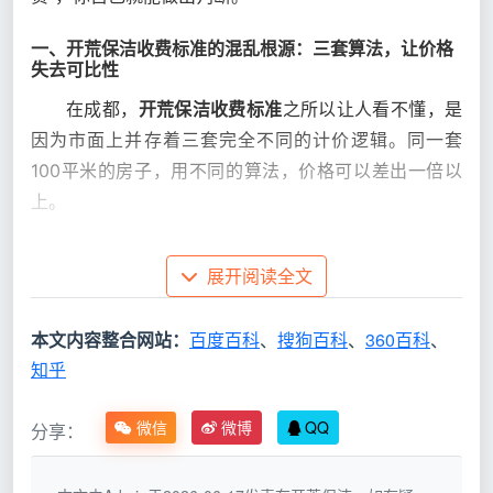
一、开荒保洁收费标准的混乱根源：三套算法，让价格
失去可比性
在成都，
开荒保洁收费标准
之所以让人看不懂，是
因为市面上并存着三套完全不同的计价逻辑。同一套
100平米的房子，用不同的算法，价格可以差出一倍以
上。
计价
报价
是否符合
展开阅读全文
隐形成本
模式
方式
透明标准
本文内容整合网站：
百度百科
、
搜狗百科
、
360百科
、
按套
阳台、飘窗、过道全算
知乎
内面
否，面积
“5元/
面积，建面100㎡被量
积低
基数不透
㎡”
到115㎡+；仅含表面
微信
微博
QQ
分享：
价引
明
粗清
流