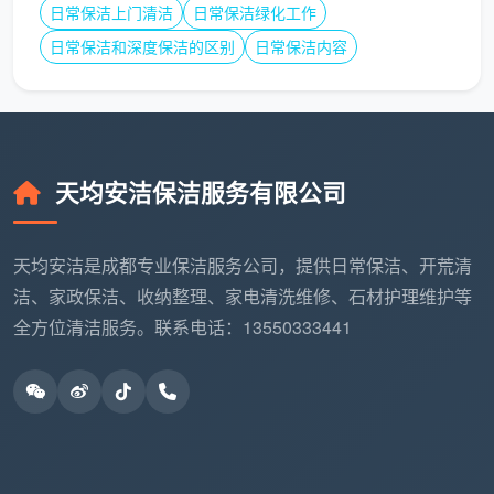
全是干结的乳胶漆点和水泥
日常保洁上门清洁
日常保洁绿化工作
付
包上浮
块，手工铲除耗时翻倍
状
日常保洁和深度保洁的区别
10%-20%
日常保洁内容
态
户
型
平层标准价；复
挑高客厅需长杆作业，大面
与
式/挑空/超大窗
积落地窗与多扇移门增加擦
天均安洁保洁服务有限公司
窗
量上浮
窗工时
量
天均安洁是成都专业保洁服务公司，提供日常保洁、开荒清
洁、家政保洁、收纳整理、家电清洗维修、石材护理维护等
特
殊
按实际情况单独
如特殊石材地面护理、旧家
全方位清洁服务。联系电话：13550333441
需
评估
具保护等，需增加相应工序
求
成都天均安洁保洁的原则是：所有调整都在勘场后
一次性写入合同，绝不中途通知“要加钱”。一套真正透