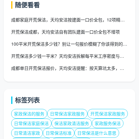
把这12项作为衡量
成都开荒保洁收费标准
的一把尺
随便看看
子。任何一家公司报完价，你都可以追问一句：“你们这
个价格，包含窗框轨道清洁吗？包含衣柜内部吸尘吗？
成都家庭开荒保洁，天均安洁按建面一口价全包，12项精保洁不增
包含地面漆点铲除吗？”三个问题问完，对方报价的含金
开荒保洁成都，天均安洁自有团队建面一口价全包不增项
量就一目了然。
100平米开荒保洁多少钱？别让一句报价模糊了你该得到的服务
四、影响收费标准的三个合理变量
开荒保洁多少钱一平米？天均安洁拆解每平米工序密度与真实报价
一份诚实的
开荒保洁收费标准
，不是僵硬的死数
成都单日开荒保洁报价，天均安洁提醒：按天算坑太多，建面一口价
字，而是会根据房屋实际情况做合理微调。下面这三个
变量，是正常的、应该在勘场后写入合同的调整因素。
变
标签列表
对价格的影响
说明
量
家政保洁的服务
日常保洁家政服务
开荒保洁家政服务
装
日常保洁家庭保洁
保洁家政清洁服务
家政服务保洁
修
精装房适用标准
自己盯工的清包装修，地面
日常清洁家政
日常保洁标准
日常保洁是什么意思
交
单价；半包/清