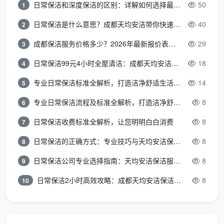
日常保洁和深度保洁的区别：详解如何选择最适合的清洁服务
50
1
亮，马桶内外消毒，地漏清掏
日常保洁是什么意思？成都天均安洁带你快速区分“日常vs深度vs开荒”
40
2
全屋衣柜储物柜隔板抽屉逐一取出吸尘擦拭，门板胶
印去除
成都保洁服务价格多少？2026年最新报价表来了，这一篇看透所有费用
29
3
日常保洁99元4小时全屋清洁：成都天均安洁保洁超值服务全解析
18
4
室内门门套门锁清洁，全屋踢脚线上沿除尘和漆点铲
除
专业日常保洁标准全解析，打造洁净舒适生活空间
14
5
全屋地面漆点腻子点胶点手工铲除，吸尘后深度湿拖
专业日常保洁流程及标准全解析，打造洁净舒适环境
8
6
两遍
日常保洁收费标准全解析，让您明明白白消费
8
7
窗台石飘窗台粉尘彻底清除
日常保洁的正确方式：专业技巧与天均安洁保洁服务全解析
8
8
强弱电箱内部除尘，明装管道表面擦拭
日常保洁公司专业选择指南：天均安洁保洁服务全解析
8
9
日常保洁2小时高效攻略：成都天均安洁保洁专业时间管理方案
8
10
空调新风滤网简易拆卸除尘
粉尘碎屑打包并移至小区指定堆放点