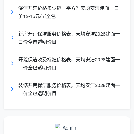
保洁开荒价格多少钱一平方？天均安洁建面一口
二、成都天均安洁保洁：开荒保洁收费标准——2026
价12-15元/㎡全包
年建面一口价阶梯表
在成都天均安洁保洁，
开荒保洁收费标准
是一套完
新房开荒保洁服务价格表，天均安洁2026建面一
全公开的体系。您只需对照房产证上的建筑面积，就能
口价全包透明价目
在下表中找到对应的精装开荒一口价。
开荒保洁收费标准价格表，天均安洁2026建面一
精装开
口价全包透明价目
建筑面积
预估总价
适合家庭
荒单价
装修开荒保洁服务价格表，天均安洁2026建面一
15元/
900 -
两居室、紧
60-80㎡
口价全包透明价目
㎡
1200元
凑小三房
12-13
960 -
80-120㎡
标准三居室
元/㎡
1560元
10-12
1200 -
大三房、大