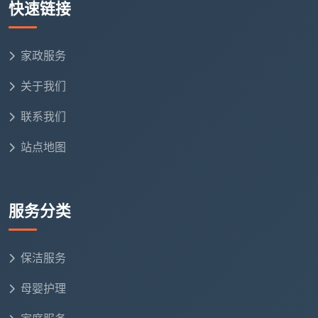
快速链接
明的
开荒保洁收费标准
，就应该是你签合同之前就知道
的最终价格。
家政服务
五、用这套收费标准反向筛选：五个问题验出报价的真
伪
关于我们
下次再拿到任何一份
开荒保洁收费标准
的报价，不
联系我们
必比价比到眼花，用下面五个问题快速筛一遍。
站点地图
按什么面积算？
是建面还是套内？阳台飘窗过道含
不含？
包含哪些服务？
能不能一条条写出来？哪些不含？
服务分类
不含的怎么收费？
用什么清洁剂？
五金件和瓷砖用中性还是酸性？能
保洁服务
不能把品牌写进合同？
母婴护理
工人是公司自有还是临时找的？
这直接关系到质量