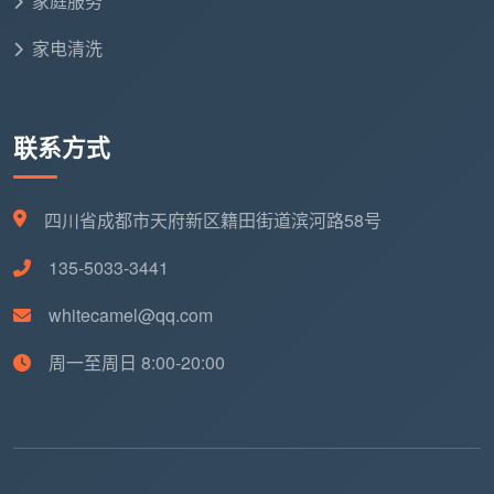
家庭服务
是否稳定。
家电清洗
有没有售后保障？
做完后多久之内出现非人为返污
可以免费返工？
能把这五个问题全部清晰回答并愿意写入合同的，
联系方式
就是一份值得信任的
开荒保洁收费标准
。回答含糊的，
不管数字多低，都要打上问号。
四川省成都市天府新区籍田街道滨河路58号
六、再搜“开荒保洁收费标准”，你已经能自己当裁判了
135-5033-3441
当你在手机里再次搜索“开荒保洁收费标准”时，你
whitecamel@qq.com
不会再被那些“500元全包”的字眼轻易打动。你心里已
经有了一个清晰的框架：真正的收费标准，不是某一个
周一至周日 8:00-20:00
固定的低价，而是一套透明的计价规则——它告诉你按
什么面积算、包含哪些项目、总价会不会中途变、用的
是什么清洁剂、有没有售后保障。
在成都天均安洁保洁，
开荒保洁收费标准
从来不是