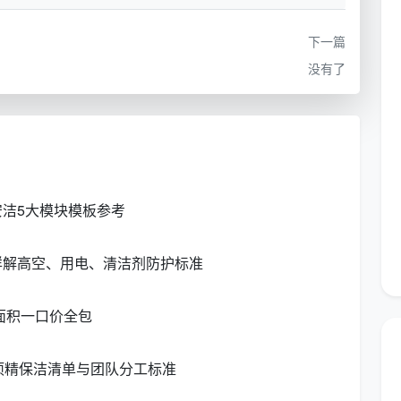
何价格对比都是在做无用功。
下一篇
格——2026年精装新房建面一口价
没有了
格
是一套完全公开、可以自测的体系。以下为2026年精
目前成都正规实体公司的主流行情区间。
预估总价
适合的成都常见户型
洁5大模块模板参考
900 - 1200元
两居室、紧凑小三房
详解高空、用电、清洁剂防护标准
960 - 1560元
标准三居室、改善型三房
1200 - 1800元
舒适大三房、大平层
面积一口价全包
按实勘估价
跃层、联排、独栋
项精保洁清单与团队分工标准