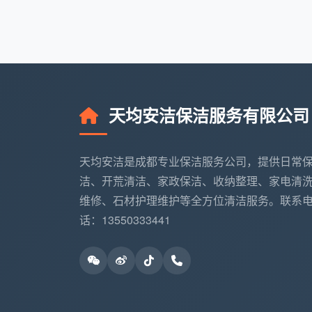
衣柜、橱柜内部
柜门不打开，内部不吸尘
开关插座面板
不处理，腻子粉残留依旧
天均安洁保洁服务有限公司
地面漆点、水泥
不铲，或按点额外收费
点
天均安洁是成都专业保洁服务公司，提供日常
洁、开荒清洁、家政保洁、收纳整理、家电清
五金件、花洒、
可能用强酸劣质清洁剂，
维修、石材护理维护等全方位清洁服务。联系
龙头
层
话：13550333441
空调风口、灯带
不处理
槽
踢脚线、门套细
不处理或随便扫灰
节