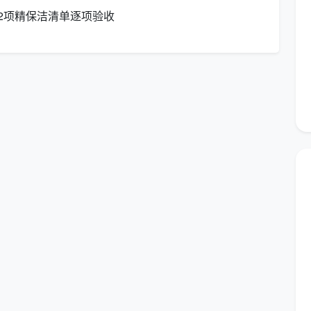
2项精保洁清单逐项验收
务。半包或清包装修因漆点水泥渍更重，勘场后单价可
，绝不中途加价。
单价13元，总价1300元，12大项全包。这就是
成都新
清，合同签完就不再变。
么服务？拆开服务密度，真假价格一目了然
一平的和13块钱一平的，每一平对应的服务内容完全不在
8元/
成都天均安洁保洁精开荒（建面12-15元/㎡）
道槽不
内外窗、窗框轨道凹槽、纱窗、移门地轨全部深
度清洁