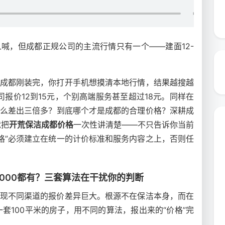
人喊，但成都正规公司的主流行情只有一个——建面12-
在成都刚装完，你打开手机想摸清本地行情，结果越搜越
报价12到15元，个别高端服务甚至超过18元。同样在
什么差出三倍多？到底哪个才是成都的合理价格？深耕成
就把
开荒保洁成都价格
一次性讲清楚——不只告诉你当前
格”必须建立在统一的计价标准和服务内容之上，否则任
2000都有？三套算法在干扰你的判断
发现不同渠道的报价差异巨大。根源不在保洁本身，而在
套100平米的房子，用不同的算法，报出来的“价格”完