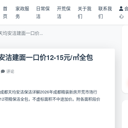
首
家政服
日常保
开荒保
关于我
联系我
页
务
洁
洁
们
们
心
均安洁建面一口价...
洁建面一口价12-15元/㎡全包
评论
成都天均安洁保洁详解2026年成都精装新房开荒市场行
间，12项精保洁全包，不虚标面积不中途加价。附各面积段价