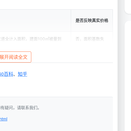
是否反映真实价格
道全计入面积，建面100㎡被量到
否，面积基数失
单价看似低，只含表面粗清洁
真，服务内容缩水
展开阅读全文
、吸柜内、铲漆点全变增项，最终结账
否，初始报价不代
+
表最终花费
60百科
、
知乎
价，100平就是100平；12项精保洁
是，面积基数和服
即锁定总价
务内容双重锁定
洁，如有疑问，请联系我们。
html
荒保洁成都价格
，在我们看来，只有在“按建筑面积一口
任何报价，第一句话就该问：“这个单价是乘以建面还是