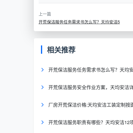
套内？包含哪些项目？”两个变量不统一，任
上一篇
开荒保洁服务任务需求书怎么写？天均安洁5
二、成都天均安洁保洁：开荒保洁成都价
在成都天均安洁保洁，
开荒保洁成都价
装新房深度开荒的建面一口价标准，这也是
相关推荐
建筑面积
精装开荒单价
开荒保洁服务任务需求书怎么写？天均安
60-80㎡
15元/㎡
开荒保洁服务安全作业方案，天均安洁
80-120㎡
12-13元/㎡
120-150㎡
10-12元/㎡
厂房开荒保洁价格:天均安洁工装定制按
150㎡以上／复式别墅
18元/㎡起
开荒保洁服务职责有哪些？天均安洁12