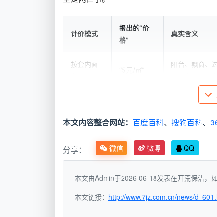
报出的“价
计价模式
真实含义
格”
按套内面
阳台、飘窗、过
“5元/㎡”
积报低价
115㎡以上；
按项目拆
“全屋开荒
进场后擦外窗
包报起步
800元”
轻松翻至1800
本文内容整合网站：
百度百科
、
搜狗百科
、
3
价
微信
微博
QQ
分享：
按建筑面
“12-15元/
按房产证建面计
积一口价
㎡，12项全
全含，签合同
全包
包”
本文由Admin于2026-06-18发表在开荒保
本文链接：
http://www.7jz.com.cn/news/d_601.
成都天均安洁保洁采用第三种方式。
开
价全包”这个统一标尺下讨论才有意义。拿到