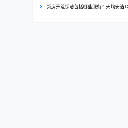
新房开荒保洁包括哪些服务？天均安洁1
表内总价已包含全部12项精保洁服
能小幅上浮，但一切调整均在合同内锁定
以成都最常见的100平米新房为例：建面
房开荒保洁价格
的真实样本——你能提前算
三、12-15元/㎡的价格到底对应了什
同样是问“开荒保洁成都价格”，5块钱
一个世界里。
低价粗开荒（折合建面约5-
服务细项
㎡）
窗玻璃及窗框系
只擦内窗玻璃，外窗和轨
统
碰