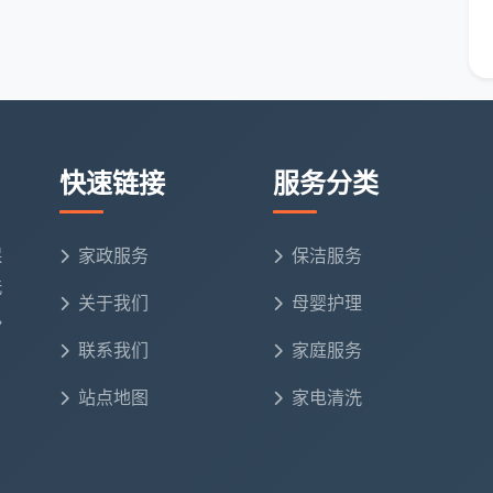
抽屉全部取出，隔板逐层吸尘擦拭，门板胶印去
不擦拭
除
全屋几十个面板逐一细致擦拭，边缘腻子铲除干
净
快速链接
服务分类
全屋每一处漆点、腻子点、胶点手工铲除，含在
总价内
保
家政服务
保洁服务
洗
损伤镀
关于我们
母婴护理
进口中性清洁剂，擦亮除垢，不腐蚀表面
电
联系我们
家庭服务
风口滤网拆卸除尘，灯带槽深度吸尘
站点地图
家电清洗
全屋踢脚线上沿除尘去漆点，门套门锁精细清洁