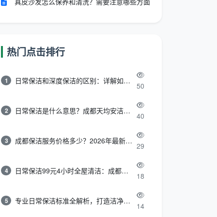
真皮沙发怎么保养和清洗？需要注意哪些方面
热门点击排行
日常保洁和深度保洁的区别：详解如何选择最适合的清洁服务
1
50
日常保洁是什么意思？成都天均安洁带你快速区分“日常vs深度vs开荒”
2
40
成都保洁服务价格多少？2026年最新报价表来了，这一篇看透所有费用
3
29
日常保洁99元4小时全屋清洁：成都天均安洁保洁超值服务全解析
4
18
专业日常保洁标准全解析，打造洁净舒适生活空间
5
14