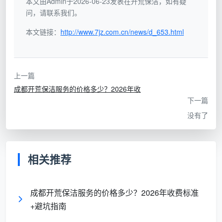
本文由Admin于2026-06-23发表在开荒保洁，如有疑
问，请联系我们。
均安洁保洁服务有限公司
自成立起，就坚持结合成都本
地环境特点打磨自己的服务合同。我们的
开荒保洁服务
本文链接：
http://www.7jz.com.cn/news/d_653.html
协议书合同范本
绝非简单套用网上的模板，而是针对以
下本土痛点做了升级：
上一篇
潮湿气候防霉补充条款：
明确卫生间、厨房墙角、
成都开荒保洁服务的价格多少？2026年收
窗槽等易潮位置的深度除霉处理标准。
下一篇
装修污染粗清界定：
将“表面灰尘清理”与“漆点、水
没有了
泥块、美缝剂残渍精细清除”分开列明，防止后期增
项。
相关推荐
地板材质特殊保护：
合同内设专栏，区分实木地
板、强化地板、石材地面的对应工艺与验收要求，避
免用错药剂。
成都开荒保洁服务的价格多少？2026年收费标准
+避坑指南
这些不是噱头，而是
成都天均安洁保洁
经手上万套