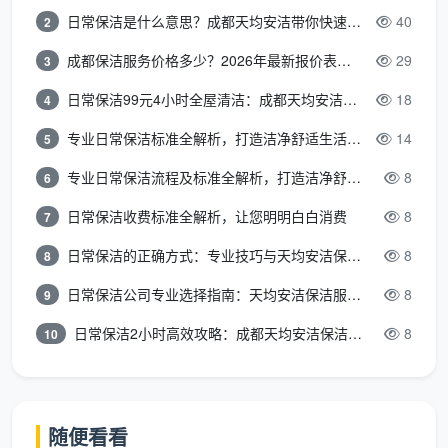
坏
约定施工前双方检查并记录已有
日常保洁是什么意思？成都天均安洁带你快速区分“日常vs深度vs开荒”
40
2
赔
不清不楚，
损坏，施工中若造成划伤、磕
偿
难以追责。
成都保洁服务价格多少？2026年最新报价表来了，这一篇看透所有费用
29
3
碰，按市场维修价赔偿。
责
日常保洁99元4小时全屋清洁：成都天均安洁保洁超值服务全解析
18
4
任
专业日常保洁标准全解析，打造洁净舒适生活空间
14
5
以上7项可以说是
开荒保洁验收标准合同
的灵魂。
专业日常保洁流程及标准全解析，打造洁净舒适环境
8
6
在
成都开荒保洁合同
的实际签署中，你还需特别注意三
日常保洁收费标准全解析，让您明明白白消费
8
7
个容易踩雷的细节。
日常保洁的正确方式：专业技巧与天均安洁保洁服务全解析
8
8
3.1 服务范围必须把“增项”堵死
日常保洁公司专业选择指南：天均安洁保洁服务全解析
8
9
很多开荒协议只写基础清洁，而像吸顶灯槽内部、
大型家电背后、高处新风出风口这些地方，往往被当作
日常保洁2小时高效攻略：成都天均安洁保洁专业时间管理方案
8
10
“增项”另外加钱。
成都天均安洁保洁
的
新房开荒保洁服
务合同书范本
会将这些易忽略点提前写入“包含项”，让
报价一步到位。
随便看看