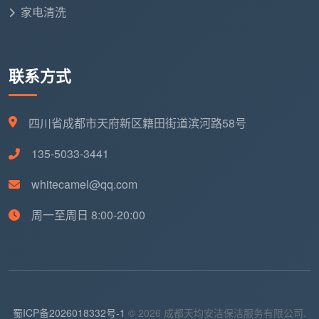
家电清洗
省事找了小区门口临时叫的保洁。做完后全屋玻璃到处
是划痕，地板上飘着一层白灰，对方早已拉黑微信。正
是因为没有签署任何
新房开荒保洁协议书范本
，维权无
联系方式
门，最后不得不自己重新花了三千多块修复。后来经邻
居介绍，李女士找到了
成都天均安洁保洁
。这次，她首
先拿到的是一份条款详尽的
开荒保洁服务协议书合同范
四川省成都市天府新区籍田街道滨河路58号
本
。施工前，我们的领班和她一起逐项核对玻璃、地砖
135-5033-3441
的原有状况，并把验收标准用案例照片的形式明确下
来。完工当天，她拿着合同附件里的小手电，仔仔细细
whitecamel@qq.com
照了一遍窗槽和踢脚线，所有约定项目全部达标。李女
周一至周日 8:00-20:00
士感叹：“原来有份正规合同，开荒也可以这么清爽踏
实。”
这绝不仅仅是运气，而是一份被认真对待的
开荒保
洁服务协议书合同范本
释放出的约束力和安全感。
蜀ICP备2026018332号-1
© 2026 成都天均安洁保洁服务有限公司.