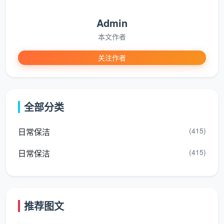
务
仅写“全屋开
逐房间列明：客厅、卧室、厨
范
荒”，未列区
卫、阳台，标注顶面、墙面、玻
Admin
围
域。
璃、窗槽、柜体内外等点位。
本文作者
明
细
关注作者
材
未约定，保
料
注明使用品牌中性清洁剂，针对
洁员用强酸
与
大理石、实木等指定专用养护
全部分类
洗剂损坏五
工
剂，合同附件列入。
金。
具
(415)
日常保洁
计
(415)
日常保洁
费
一口价，无
按建筑面积或分项报价，明确“验
与
分项；开工
收合格后付尾款”，至少保留
支
就收全款。
10%-15%质保尾款。
付
推荐图文