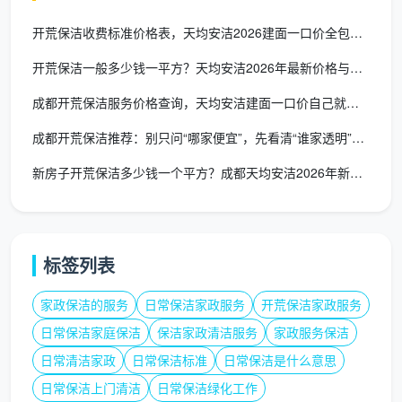
3.2 验收方式要“眼见为实”
开荒保洁收费标准价格表，天均安洁2026建面一口价全包透明价
不要只依赖肉眼。合同里可以约定“双方使用强光手
开荒保洁一般多少钱一平方？天均安洁2026年最新价格与服务详
电、白手套共同验收”。这是
开荒保洁验收标准合同条款
非常有效的一环，避免完工后你发现细看满是指纹和毛
成都开荒保洁服务价格查询，天均安洁建面一口价自己就能算清
絮。
成都开荒保洁推荐：别只问“哪家便宜”，先看清“谁家透明”再决
3.3 留下质保尾款是硬道理
新房子开荒保洁多少钱一个平方？成都天均安洁2026年新居价目
即便对方是大公司，也应坚持验收合格再付清。我
们的
开荒保洁服务协议书合同范本
始终建议业主保留
10%左右尾款，竣工一周后复查无误再支付。这一条，
标签列表
胜过一万句保证。
家政保洁的服务
日常保洁家政服务
开荒保洁家政服务
四、避开这5个坑，你手中的开荒保洁合同
日常保洁家庭保洁
保洁家政清洁服务
家政服务保洁
才是真护身符
日常清洁家政
日常保洁标准
日常保洁是什么意思
网上下载一份
开荒保洁合同模板免费
版不难，难的
日常保洁上门清洁
日常保洁绿化工作