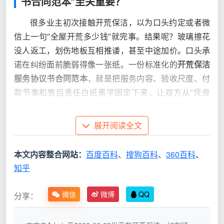
书合同范本”至关重要？
很多业主初次接触开荒保洁，以为口头约定或者微
信上一句“全屋开荒多少钱”就完事。结果呢？玻璃擦花
没人返工，划伤地板互相推诿，甚至中途加价。口头承
诺在纠纷面前脆弱得像一张纸。一份标准化的
开荒保洁
服务协议书合同范本
，就是把服务内容、验收尺度、付
款节奏和售后责任白纸黑字固定下来，让双方从“凭良
心”变为“按合同”。这不仅能规避
开荒保洁服务合同纠
纷
，更是对家装成果的起码尊重。尤其在成都这样湿度
展开阅读全文
高、装修材料易发霉的区域，合同里要不要写清返工条
件、是否包含防霉处理，直接决定你未来的居住品质。
本文内容整合网站：
百度百科
、
搜狗百科
、
360百科
、
知乎
二、成都天均安洁保洁：以定制化合同范
本重新定义开荒标准
微信
微博
QQ
分享：
市面上能下载的合同范本很多，但大多千篇一律，
根本不分地域，也不针对装修实际情况做细化。
成都天