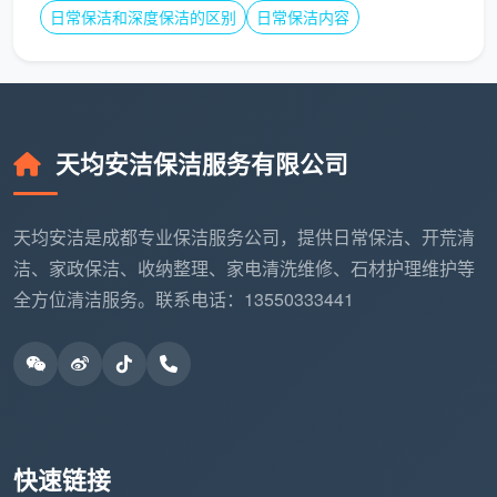
是识破隐藏在条款里的陷阱。这几点是
成都开荒保洁合
日常保洁和深度保洁的区别
日常保洁内容
同注意事项
中最容易被忽视的：
“一口价全包”名不副实
务必要求合同后附一份《服务项目明细表》，把每个
房间的工作量量化。没有明细的一口价，多半藏着增
天均安洁保洁服务有限公司
项收费。
是否包含建筑垃圾清运
天均安洁是成都专业保洁服务公司，提供日常保洁、开荒清
开荒扫出的灰尘和碎渣属于保洁垃圾，而装修留下的
洁、家政保洁、收纳整理、家电清洗维修、石材护理维护等
木料块、水泥块属于建筑垃圾。合同不写清，很可能
全方位清洁服务。联系电话：13550333441
给你剩下一堆渣土。
易受损部位的保护承诺
厨房不锈钢台面、拉丝玻璃、软包背景墙等，一定要
在合同中注明施工时采取保护措施，如果产生划痕如
何赔偿。
快速链接