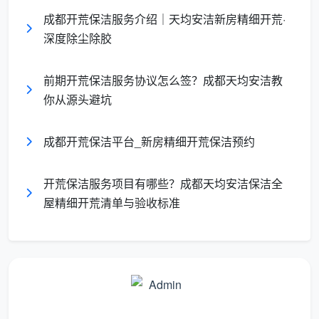
新房开荒后沉淀下来的“血泪经验”。当你拿着这样一份
成都开荒保洁服务介绍｜天均安洁新房精细开荒·
开荒保洁服务合同书
，不用多费口舌，双方的权责已然
深度除尘除胶
分明。
前期开荒保洁服务协议怎么签？成都天均安洁教
三、拆解“开荒保洁服务协议书合同范本”不
你从源头避坑
可或缺的7大核心要素
想要自己辨别一份协议是否合格，可以从下面这张
成都开荒保洁平台_新房精细开荒保洁预约
表入手。我们把
开荒保洁合同模板
里最关键的部分浓缩
出来，并对比了成都天均安洁保洁的实际做法。
开荒保洁服务项目有哪些？成都天均安洁保洁全
屋精细开荒清单与验收标准
合
同
一般范本常
成都天均安洁保洁的规范写法
要
见漏洞
素
服