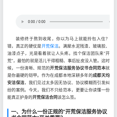
装修终于熬到收尾，你以为马上就能拎包入住？
错，真正的硬仗是
开荒保洁
。满屋水泥残渣、玻璃胶、
油漆点子，光是看着就让人头疼。找个保洁团队来“开
荒”，最怕的就是活儿干得粗糙、事后扯皮没人管。这时
候，一份清晰、规范的
开荒保洁服务协议书合同范本
就
是你最硬的铠甲。作为在成都本地深耕多年的
成都天均
安洁保洁
，我们见过太多因无协议、协议模糊而引发纠
纷的案例。今天，我们不只给范本，更要让你读懂一份
能真正护身的
开荒保洁合同
该怎么签。
一、为什么一份正规的“开荒保洁服务协议