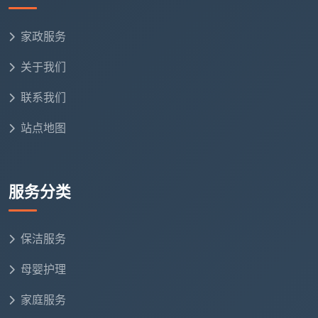
返工要写“几次”和“时效”
不能只留一句“不满意可返工”，要写明“验收发现不合
家政服务
格项，限48小时内安排返工，同一问题返工不超过3
关于我们
次，仍不合格可要求退款或补偿”。
联系我们
看签字盖章，更要看签约主体
确认签章方是否就是派工的保洁公司，避免中介转
站点地图
包。
成都天均安洁保洁
的每一份合同均由本公司直属
团队执行，合同与营业执照名称一致，从根源杜绝转
包乱象。
服务分类
这些避坑指南，本身就可以作为你衡量一份
开荒保
洁服务合同书怎么写
的自我检查清单。
保洁服务
母婴护理
五、从纠纷到圆满：一份专业范本如何守
住你的新家
家庭服务
李女士去年在成都成华区的一套新房装修完毕，图