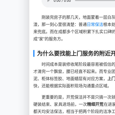
刚装完房子的那几天，地面蒙着一层白
渣，那一刻心里很清楚：普通
日常保洁
根本
来兜底。而在成都多个区域积累下扎实口碑的
成“家”的服务方。
为什么要找能上门服务的附近
时间成本是装修收尾阶段最容易被低估
才清完一个飘窗，腰已经直不起来。而专业
泥、柜体标签胶、地面蜡层有对应方案，
上
快，还能根据实际面积现场沟通重点区域。
更重要的是，开荒保洁并不是只搞一次
硬装结束、家具进场前，一次
精细开荒
在进
都天均安洁保洁，相当于把两个阶段的洁净