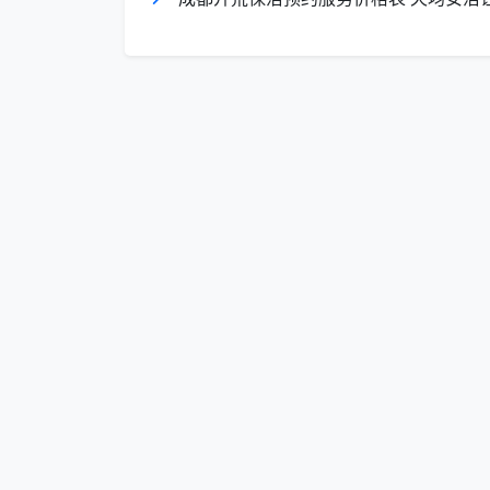
需求沟通与面积确认
通过电话或微信说明户型、装修阶段、重
估时长与报价范围。
现场勘查与工具铺设
人员到场后先检查地面材质、五金件表面
业。
分区深度清理
先上后下、从里到外：天花板与灯具→墙
脚线。这个顺序能避免二次污染。
专项除胶除漆
对门窗框保护膜残留胶、地砖上滴落的乳
表面。
湿拖与吸尘收尾
工业吸尘器吸完全屋颗粒后，用对应材