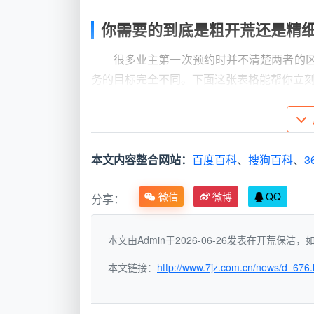
你需要的到底是粗开荒还是精
很多业主第一次预约时并不清楚两者的区
务的目标完全不同。下面这张表格能帮你立
对比维
粗开荒保洁
度
本文内容整合网站：
百度百科
、
搜狗百科
、
3
操作时
硬装完成、灯具安装后、家具进场前
机
微信
微博
QQ
分享：
核心任
清理装修残留：水泥块、腻子粉、大
本文由Admin于2026-06-26发表在开荒保
务
面灰尘
本文链接：
http://www.7jz.com.cn/news/d_676.
使用工
大功率工业吸尘器、铲刀、刀片、通
具
用清洁剂