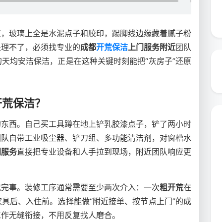
灰，玻璃上全是水泥点子和胶印，踢脚线边缘藏着腻子粉
处理不了，必须找专业的
成都
开荒保洁
上门服务附近
团队
天均安洁保洁，正是在这种关键时刻能把“灰房子”还原
开荒保洁？
的东西。自己买工具蹲在地上铲乳胶漆点子，铲了两小时
团队自带工业吸尘器、铲刀组、多功能清洁剂，对窗槽水
门服务
直接把专业设备和人手拉到现场，附近团队响应更
就完事。装修工序通常需要至少两次介入：一次
粗开荒
在
家具后、入住前。选择能做“附近接单、按节点上门”的成
工作无缝衔接，不用反复找人磨合。