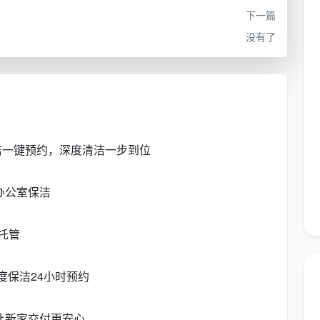
下一篇
全屋所有表面，包括五金件抛光、灯具内里、柜体边角
没有了
手摸无尘、反光无痕、无遗漏胶印漆点
安洁保洁的上门人员会在看现场时给出明确建议——不会
洁一键预约，深度清洁一步到位
段漏掉后续才会暴露的问题，这种“把话说到前头”的做
上多，但很实在。
办公室保洁
是怎么把流程做实的？
托管
门服务至少包含以下几个关键节点。把它列出来，是因为
主入住后还得不停地擦。
度保洁24小时预约
让新家交付更安心