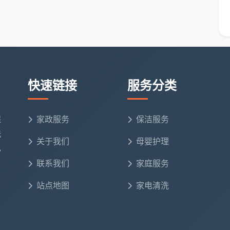
关四周，有问题当场返工，无问题签字完工。
荒保洁上门服务
中，坚持不把“验收”变成走过场，而且对
快速链接
服务分类
说确实省心。
恰恰是入住后的大痛点
保
家政服务
保洁服务
洗
庭还会冒出一些边缘需求，它们同样是天均安洁保洁的上
关于我们
母婴护理
电
联系我们
家庭服务
家具底部积灰、墙面打磨粉尘混进地板缝隙，比新房开
拭。
站点地图
家电清洗
前，一次彻底的“退房级保洁”，包含抽油烟机表面、卫