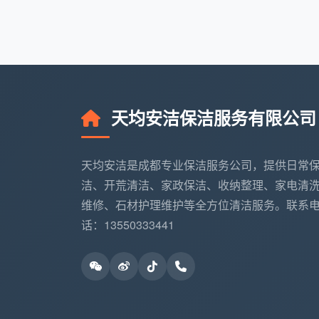
查。
客户逐项验收
建议业主重点查看窗槽、柜子边角、灯开
天均安洁保洁在成都多个区域的
附近开
天均安洁保洁服务有限公司
返工零扯皮，这一条对头回找开荒的业主来
容易被忽略的三个长尾需求，
天均安洁是成都专业保洁服务公司，提供日常
洁、开荒清洁、家政保洁、收纳整理、家电清
除了常规的
成都新房开荒保洁
，很多家
维修、石材护理维护等全方位清洁服务。联系
门服务范围。
话：13550333441
二手房翻新后保洁
：老房局部改造后，旧
荒更难处理，需要针对性地做柜内深度擦
搬家前整体保洁
：租客退租或房东收回房屋
生间水垢和全屋除味。