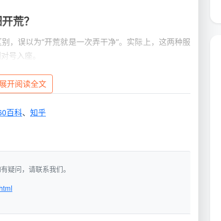
细开荒？
别，误以为“开荒就是一次弄干净”。实际上，这两种服
刻对号入座。
展开阅读全文
精细开荒保洁
60百科
、
知乎
家具家电进场后、软装完成、入住前
处理细节洁净：柜内灰尘、玻璃胶印、开关面板漆点、
洁，如有疑问，请联系我们。
踢脚线边缘
html
多种刷头、分色毛巾、中性/弱碱性清洁剂、玻璃刮、
缝隙吸头