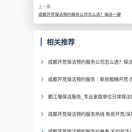
上一篇
覆盖重
地面、墙面浮灰、窗框大块水泥
成都开荒保洁预约服务公司怎么选？保洁一键
点
验收标
无明显建筑垃圾与积灰，表面基本干
准
净
相关推荐
如果你不确定自己家该做哪一档，天均
成都开荒保洁预约服务公司怎么选？保
为了多收钱硬推精细开荒，也不会在粗开荒阶
法，在附近的
成都开荒保洁上门服务
里算不
成都开荒保洁预约服务｜新房粗精开荒·
附近上门服务，天均安洁保洁
都江堰保洁服务_专业家庭单位日常保洁
从预约到验收，一套完整的开荒保洁上
不少低价开荒会悄悄省略其中两步，导致业
成都开荒保洁预约服务热线 新房开荒/深
标准上门服务流程：
成都开荒保洁预约服务价格表 天均安洁