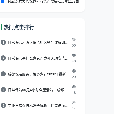
真皮沙发怎么保养和清洗？需要注意哪些方面
热门点击排行
日常保洁和深度保洁的区别：详解如何选择最适合的清洁服务
1
50
日常保洁是什么意思？成都天均安洁带你快速区分“日常vs深度vs开荒”
2
40
成都保洁服务价格多少？2026年最新报价表来了，这一篇看透所有费用
3
29
日常保洁99元4小时全屋清洁：成都天均安洁保洁超值服务全解析
4
18
专业日常保洁标准全解析，打造洁净舒适生活空间
5
14