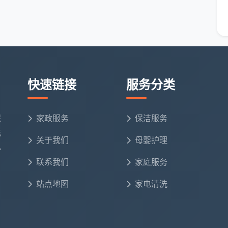
办公区，若装修后需连续4周每周一次精开荒，同时包含所
约在12000元上下；如果减少为隔周一次，费用能压缩
荒保洁包月套餐报价”时，天均安洁的顾问一定会先和您核
标准。
由
快速链接
服务分类
把“月度长期开荒”执行得稳定、安全的品牌并不多。天
保
家政服务
保洁服务
洗
员均完成岗前SOP培训，使用统一配色的伸缩杆、铲
关于我们
母婴护理
电
联系我们
家庭服务
均配置公众责任险与员工意外险，大型商业项目可提供
站点地图
家电清洗
油、工业吸尘器处理水泥粉尘、玻璃刮刀配合中性清洁