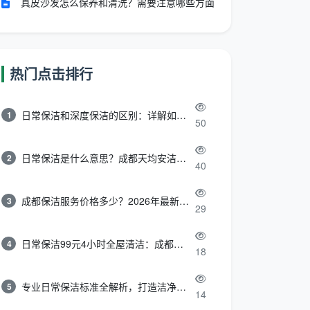
真皮沙发怎么保养和清洗？需要注意哪些方面
热门点击排行
日常保洁和深度保洁的区别：详解如何选择最适合的清洁服务
1
50
日常保洁是什么意思？成都天均安洁带你快速区分“日常vs深度vs开荒”
2
40
成都保洁服务价格多少？2026年最新报价表来了，这一篇看透所有费用
3
29
日常保洁99元4小时全屋清洁：成都天均安洁保洁超值服务全解析
4
18
专业日常保洁标准全解析，打造洁净舒适生活空间
5
14