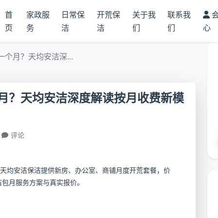
首
家政服
日常保
开荒保
关于我
联系我
页
务
洁
洁
们
们
心
个月？天均安洁深...
月？天均安洁深度解读按月收费新模
评论
天均安洁保洁提供新房、办公室、商铺月度开荒套餐，价
洁包月服务方案与真实报价。