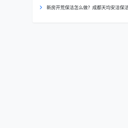
新房开荒保洁怎么做？成都天均安洁保洁
服务场景
面积区间
月度建
住宅分批开荒
90-150㎡/套，
随交房
（精装）
月内2-3套
门，约2
写字楼滚动开
300-800㎡/层
每周1次
荒
商铺/专柜调
按调改
50-150㎡/铺
改开荒
内1-3次
酒店式公寓退
30-60㎡/间，月
退租即
租开荒
内8-15间
约8-15
成都天均安洁保洁特别说明
：以上月度价