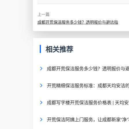
积与区域
与开敞工位，计价不同。
上一篇
垃圾清运与
装修残留的水泥块、保护膜、
成都开荒保洁服务多少钱？透明报价与避坑指
建渣处理
含清运，费用差异巨大。
精开荒与粗
要达到玻璃无胶印、橱柜内无
开荒等级
准，工时更长，月费更高。
相关推荐
可见，单纯搜索“成都新房开荒保洁月结
成都开荒保洁服务多少钱？透明报价与
只是单平米的噱头价，真正落地必须回到上
准，再出月度报价单，从源头杜绝中途加价
开荒精细保洁服务标准：成都天均安洁的
成都开荒保洁服务多少钱一个
成都写字楼开荒保洁服务价格表 | 天均安
很多客户直接搜索“
成都开荒保洁服务多
洁基于2026年的服务数据，给出了一套参
开荒保洁阿姨上门服务，让成都新家“净”
下费用均已包含工具、专业清洁剂、基础垃