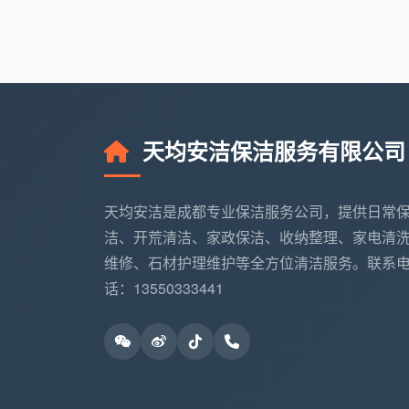
度”动态生成。例如，某个软件园800㎡的
有玻璃隔断的深度清洁与建渣下楼，月度总价
40%以上。这也就是为什么当您问“成都开
对三项信息：确切面积、总点位、预期达标
选择天均安洁包月开荒的5大理
天均安洁保洁服务有限公司
在成都，能做开荒保洁的团队不少，但能
均安洁保洁的差异主要体现在以下方面：
天均安洁是成都专业保洁服务公司，提供日常
洁、开荒清洁、家政保洁、收纳整理、家电清
自有标准化团队，拒绝转包
：所有开荒人
维修、石材护理维护等全方位清洁服务。联系
刀、吸尘吸水机，到岗即开工。
话：13550333441
保险全覆盖，无后顾之忧
：每次上门服务
保函。
深度清洁不玩虚的
：高温蒸汽机除厨房重
液去除油漆印，不一味水冲。