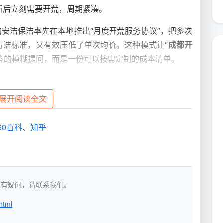
新后立刻需要开荒，周期紧凑。
安洁保洁率先在本地推出“月度开荒服务协议”，把多次
清洁标准，又有效压低了单次均价。这种模式让“
成都开
答的模糊提问，而是一份可以按需定制的成本清单。
因素
展开阅读全文
数，天均安洁的报价系统会综合考虑四个变量，这也是业
60百科
、
知乎
天均安洁建议
1次，频次直接
按装修交付节奏定制，避免无效空跑。
洁，如有疑问，请联系我们。
html
个独立办公室
提前给出平面图，精确核算人力和工