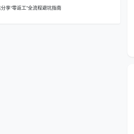
分享“零返工”全流程避坑指南
月度参考
议频次
服务亮点
价（元）
进度上
3000-
逐套精细化开荒，含窗槽、橱
-3次
5000
柜、灯具除尘
6000-
玻璃幕墙专项擦拭、地毯吸
，共4次
15000
尘、工位精细除胶
进度，月
1800-
快速响应、夜间施工，不耽误
4000
白天经营
清，累计
5000-
标准化SOP，确保每间交付如
次
10000
新
格并非固定套餐，而是根据“总面积 × 频次 × 清洁深