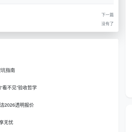
时。
下一篇
油漆桶等是否包
天均安洁套餐内含基础建渣装袋与清运
没有了
到物业指定点。
尘的精开荒标
首次上门做精开荒，后续维护频次可降
为粗开荒，灵活省钱。
多少钱”或“成都办公室开荒保洁包月费用”，得到的往往
避坑指南
述四大变量。天均安洁保洁一直坚持先看现场、先对标
。
“看不见”验收哲学
月？天均安洁这样报价
洁2026透明报价
少钱一个月
”，希望看到一个透明价目。成都天均安洁保
考区间——注意，不同项目会因现场复杂度上下浮动，以
享无忧
圾装袋与入险人工。