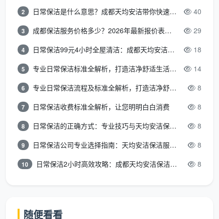
吗？
作业规范。
日常保洁是什么意思？成都天均安洁带你快速区分“日常vs深度vs开荒”
40
2
天均安洁的开荒
目前覆盖成都主城区及郫都、温江、
成都保洁服务价格多少？2026年最新报价表来了，这一篇看透所有费用
29
3
保洁上门服务覆
双流、龙泉驿等周边，具体可预约确
日常保洁99元4小时全屋清洁：成都天均安洁保洁超值服务全解析
18
4
盖哪些区域？
认。
专业日常保洁标准全解析，打造洁净舒适生活空间
14
5
开荒清除了大部分粉尘，但软装进场
开荒后可以立即
专业日常保洁流程及标准全解析，打造洁净舒适环境
8
6
后还会有少量浮尘，建议入住前再做
入住吗？
一次精细保洁。
日常保洁收费标准全解析，让您明明白白消费
8
7
日常保洁的正确方式：专业技巧与天均安洁保洁服务全解析
8
8
厨房柜子里的标
能。天均安洁会使用中性的除胶剂配
签保护膜能去除
合热风枪低档处理，避免损伤柜体表
日常保洁公司专业选择指南：天均安洁保洁服务全解析
8
9
吗？
面。
日常保洁2小时高效攻略：成都天均安洁保洁专业时间管理方案
8
10
总之，选定一个知根知底的
成都开荒保洁上门服务
平台
，远比在价格对比上纠结更重要。天均安洁通过可
量化的验收标准、自有培训的保洁员和透明报价，让开
随便看看