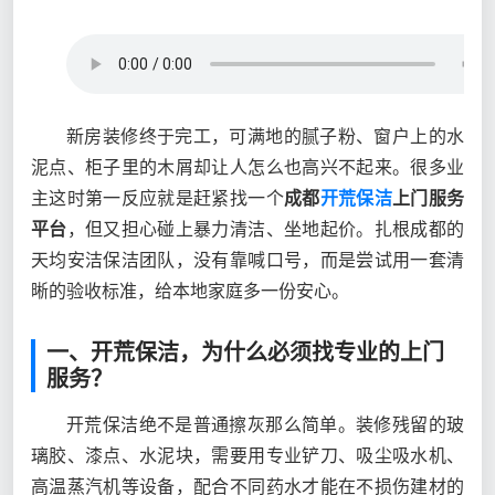
新房装修终于完工，可满地的腻子粉、窗户上的水
泥点、柜子里的木屑却让人怎么也高兴不起来。很多业
主这时第一反应就是赶紧找一个
成都
开荒保洁
上门服务
平台
，但又担心碰上暴力清洁、坐地起价。扎根成都的
天均安洁保洁团队，没有靠喊口号，而是尝试用一套清
晰的验收标准，给本地家庭多一份安心。
一、开荒保洁，为什么必须找专业的上门
服务？
开荒保洁绝不是普通擦灰那么简单。装修残留的玻
璃胶、漆点、水泥块，需要用专业铲刀、吸尘吸水机、
高温蒸汽机等设备，配合不同药水才能在不损伤建材的