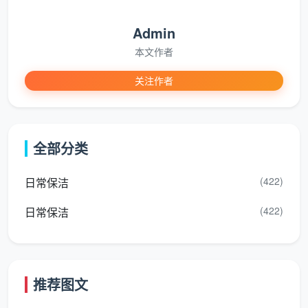
业主逐项确认
：邀请业主对照验收表逐项核验，确认
Admin
无划痕、无残留才算完工。
本文作者
这套机制其实把常见纠纷化解在了交房之前，也让
关注作者
天均安洁在本地成都开荒保洁上门服务中收获了不少正
向反馈。
全部分类
三、挑选成都开荒保洁服务，盯准这三点
就够了
(422)
日常保洁
是否把验收标准说在前面
(422)
日常保洁
靠谱的团队会提前告知哪些能清、哪些需要提前保
护。天均安洁就把验收清单做成微信图文发给业主，
减少模糊地带。
服务团队是不是自有员工
推荐图文
临时抓人的模式很难保证质量。天均安洁的保洁人员