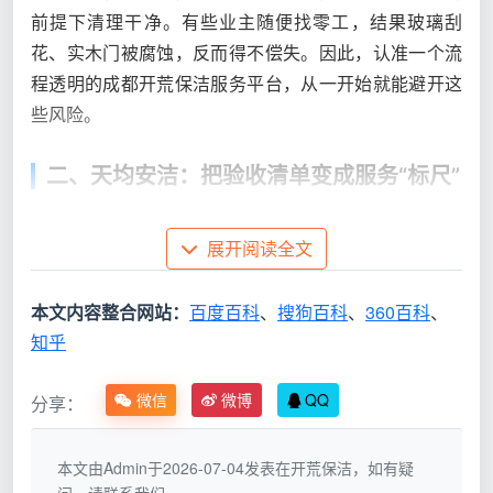
前提下清理干净。有些业主随便找零工，结果玻璃刮
花、实木门被腐蚀，反而得不偿失。因此，认准一个流
程透明的成都开荒保洁服务平台，从一开始就能避开这
些风险。
二、天均安洁：把验收清单变成服务“标尺”
天均安洁在成都开荒保洁领域算不上铺天盖地打广
展开阅读全文
告的团队，却靠着“先亮标准再干活”的方式，慢慢积累
了不少回头客。他们没有把开荒当成一次性买卖，而是
本文内容整合网站：
百度百科
、
搜狗百科
、
360百科
、
针对成都常见的精装房、清水房、LOFT等户型，整理出
知乎
一套可交付的验收清单。
2.1 七区精细化清洁流程
微信
微博
QQ
分享：
团队将全屋划分七个重点区域，每个区域都有对应
的操作步骤和自检项：
本文由Admin于2026-07-04发表在开荒保洁，如有疑