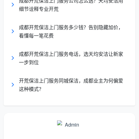
成都开荒保洁上门服务公司怎么选？天均安洁用
门窗及
细节诠释专业开荒
弱碱性清洁剂、
开关面
漆点、手印、标签残胶
纤维抹布
板
成都开荒保洁上门服务多少钱？告别隐藏加价，
看懂每一笔花费
踢脚线
美缝剂残留、乳胶漆滴
专用铲刀、无纺
与地砖
落
布
成都开荒保洁上门服务电话，选天均安洁让新家
强弱电
一步到位
吸尘器毛刷头、
箱及空
积灰、保护膜
干布
调风口
开荒保洁上门服务同城保洁，成都业主为何偏爱
这种模式？
2.2 业主参与的三重验收机制
实时过程自检
：每完成一个区域，组长按清单打钩，
并拍照上传至服务群。
完工组长验收
：全部清洁结束后，组长带领交叉检查
死角，避免遗漏。