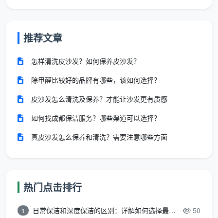
都经过岗前实训，熟悉不同建材的清洁禁忌，避免
“开荒变毁房”。
推荐文章
有无清晰保障方案
万一出现磕碰或清洁不到位，是否有补做、理赔机
怎样清洗皮沙发？如何保养皮沙发？
制，这一点在咨询时就可以直接确认。
除甲醛比较好的品牌有哪些，该如何选择？
四、成都开荒保洁上门服务常见疑问解析
皮沙发怎么清洗及保养？才能让沙发更有质感
如何找成都保洁服务？哪些渠道可以选择？
长尾问题
简要解答
真皮沙发怎么保养和清洗？需要注意哪些方面
成都新房开荒保
根据面积和脏污程度，市场透明价多
洁一般多少钱一
在8-15元/㎡。天均安洁按实际面积
平方米？
直报，无隐藏增项。
热门点击排行
开荒保洁包含擦
包含内外玻璃、窗框凹槽及纱窗清
日常保洁和深度保洁的区别：详解如何选择最适合的清洁服务
50
窗和窗框凹槽
洁。高层外窗会配合安全防护，确保
1