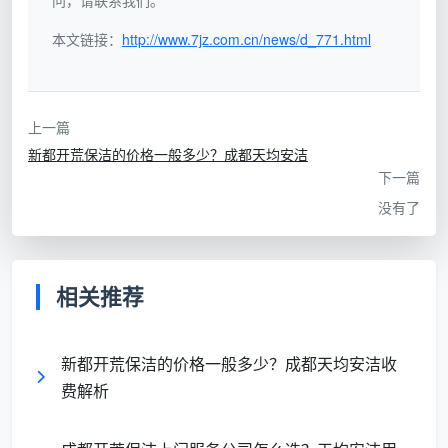
问，请联系我们。
区域
关键清理项
使用工具
本文链接：
http://www.7jz.com.cn/news/d_771.html
大功率吸尘器、
客厅/卧
地面白灰、踢脚线漆
中性清洁剂、无
室
点、窗户凹槽沙粒
上一篇
痕铲刀
新都开荒保洁的价格一般多少？成都天均安洁
下一篇
橱柜内外木屑、烟机灶
高温蒸汽机、不
没有了
厨房
具表面油污、五金件残
锈钢护理布
留胶
专用水泥溶解
相关推荐
墙砖水泥渍、地漏水泥
卫生间
剂、玻璃刮、除
块、浴室玻璃水垢
垢刷
新都开荒保洁的价格一般多少？成都天均安洁收
阳台/飘
窗框保护膜、石面腻
除胶剂、软毛
费解析
窗
子、护栏灰尘
刷、鱼鳞布