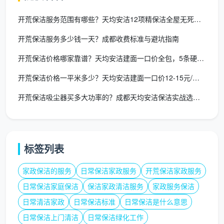
荒环节不再成为入住前的烦心事。下一次面对新房清
洁，不妨把信任交给这样注重标准和体验的本地团队。
开荒保洁服务范围有哪些？天均安洁12项精保洁全屋无死角覆盖
开荒保洁服务多少钱一天？成都收费标准与避坑指南
开荒保洁价格哪家靠谱？天均安洁建面一口价全包，5条硬指标可验
开荒保洁价格一平米多少？天均安洁建面一口价12-15元/㎡全
开荒保洁吸尘器买多大功率的？成都天均安洁保洁实战选购指南
标签列表
家政保洁的服务
日常保洁家政服务
开荒保洁家政服务
日常保洁家庭保洁
保洁家政清洁服务
家政服务保洁
日常清洁家政
日常保洁标准
日常保洁是什么意思
日常保洁上门清洁
日常保洁绿化工作