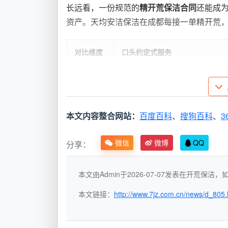
长远看，一份规范的
精开荒保洁合同
还能成
资产。天均安洁保洁在成都每接一单精开荒
对比维度
口头约定式服务
服务范围
模糊，易遗漏厨房排烟道、强弱
验收标准
凭感觉，常因“玻璃有水痕”争执
本文内容整合网站：
百度百科
、
搜狗百科
、
3
费用风险
中途可能被要求加价做“特殊清理”
微信
微博
QQ
分享：
售后保障
做完即结束，发现隐藏污渍无从
本文由Admin于2026-07-07发表在开荒保
一份专业精开荒保洁合同的“骨
本文链接：
http://www.7jz.com.cn/news/d_805.
以天均安洁保洁在成都使用的定制合同
合同
时，可以逐一核对，把潜在风险提前化