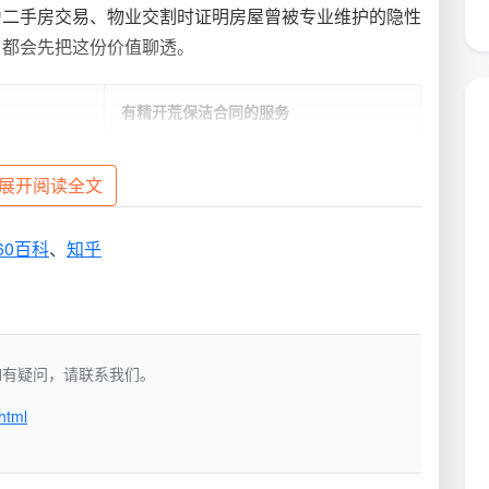
为二手房交易、物业交割时证明房屋曾被专业维护的隐性
，都会先把这份价值聊透。
有精开荒保洁合同的服务
电箱等死角
附件列明清扫区域清单，逐项勾对
展开阅读全文
明确强光侧视、纸巾擦拭等验收方法
60百科
、
知乎
总价列明，超范围服务需另签补充协议
追诉
约定质保期，限定时间内免费返工
洁，如有疑问，请联系我们。
架”长什么样？
html
为例，下面这五个板块缺一不可。业主在签订
精开荒保洁
解。