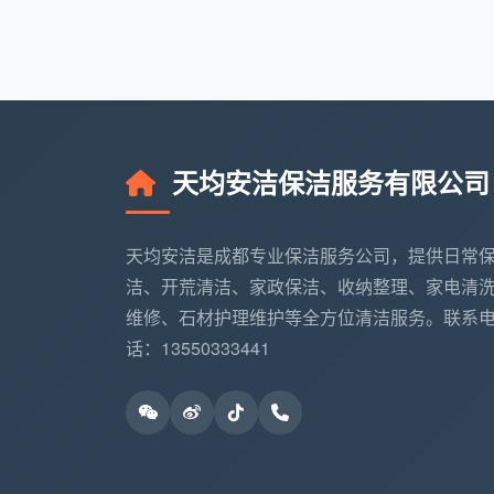
保洁合同
会给出明确承诺：例如保洁结束后
定时间内上门复洁，不再另外收费。
成都天均安洁保洁：把每一份合
天均安洁保洁在成都深耕精细化保洁多
天均安洁保洁服务有限公司
们有一套独特的工作流程：
免费上门勘测后出合同
：不用模板套所有
天均安洁是成都专业保洁服务公司，提供日常
服务方案与报价，写进专属合同。
洁、开荒清洁、家政保洁、收纳整理、家电清
维修、石材护理维护等全方位清洁服务。联系
百余项可视节点逐项销号
：保洁员携带与
话：13550333441
时抽查。
环保耗材清晰溯源
：合同附件注明所使用
表面和居住健康。
电子+纸质双存档
：不方便到场的业主，