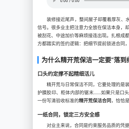
装修接近尾声，整间屋子却覆着厚灰、水
信号。很多业主把注意力全放在保洁本身，
被刮花、中途加价等麻烦接连出现。扎根成
方都踏实的签约逻辑：把细节提前锁进合同
为什么精开荒保洁一定要“落到
口头约定撑不起精细活儿
精开荒与日常保洁不同，它要处理的是
护膜胶印、柜体内部的锯末……如果只是口头
一份写清验收标准的
精开荒保洁合同
，恰恰是
一纸合同，锁定三方安全感
对业主来说，合同是约束服务品质的凭