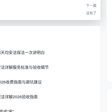
下一篇
没有了
。不仅仅写“全屋保洁”，而是列出：
五金件表面
都天均安洁保洁一次讲明白
地漏防臭芯拆卸清理
尘
安洁详解服务标准与验收细节
方式
026收费指南与避坑建议
开荒保洁服务合同的“任务书”。
洁详解2026验收指南
积还是使用面积计价，单价中是否已包含环保清洁剂、工
成“家”