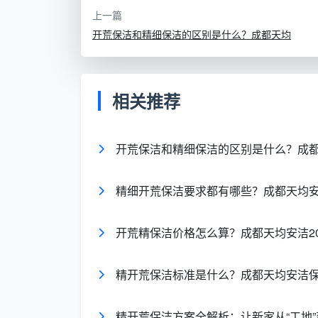
上一篇
1. 精开荒范围清单，细到每个拉手
开荒保洁和精细保洁的区别是什么？成都天均
真正可靠的合同，会把服务拆解得非常细
可移动家具底部
：是否挪开清洁并归位
相关推荐
门窗系统
：窗框槽、纱窗、推拉门轨道、
开荒保洁和精细保洁的区别是什么？成
厨卫空间
：吊顶上方、橱柜内部及顶端、
开关插座与灯具
：面板除胶、灯罩内部除
精细开荒保洁要求都有哪些？成都天均
墙面与踢脚线
：浮尘清除、乳胶漆点去除
开荒精保洁价格怎么算？成都天均安洁2
这份清单会作为合同附件，相当于一份精
精开荒保洁标准是什么？成都天均安洁保
2. 费用构成与付款节奏
精开荒保洁合同
内应明确是按照建筑面
精开荒保洁方案全解析：让新家从“工地”变