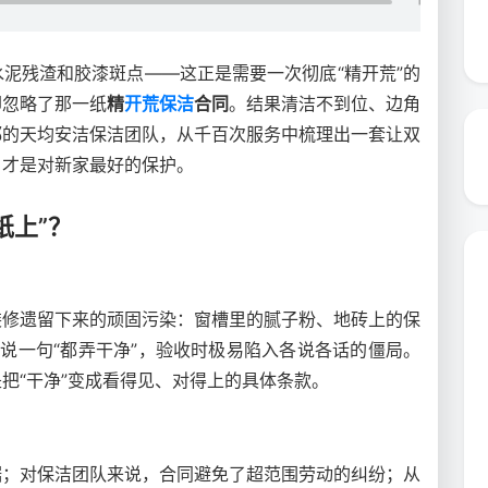
泥残渣和胶漆斑点——这正是需要一次彻底“精开荒”的
却忽略了那一纸
精
开荒保洁
合同
。结果清洁不到位、边角
都的天均安洁保洁团队，从千百次服务中梳理出一套让双
，才是对新家最好的保护。
纸上”？
装修遗留下来的顽固污染：窗槽里的腻子粉、地砖上的保
说一句“都弄干净”，验收时极易陷入各说各话的僵局。
把“干净”变成看得见、对得上的具体条款。
据；对保洁团队来说，合同避免了超范围劳动的纠纷；从