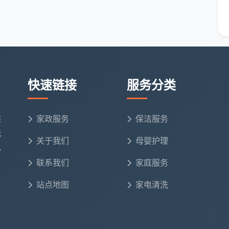
72小时内，业主发现问题可以拍照联系，团队必须在约
同做成“服务说明书”
年，始终将
精开荒保洁合同
视为服务的起点而非约束。他
快速链接
服务分类
户型，顾问现场评估脏污程度、装修材质，再量身定制
保
家政服务
保洁服务
洗
关于我们
母婴护理
电
合同一致的验收表作业，擦完一项打勾一项，业主可随
联系我们
家庭服务
的清洁剂品牌与主要成分，确保没有强酸强碱伤害装修
站点地图
家电清洗
可通过手机签署电子版
精开荒保洁合同
，实时查看保洁进