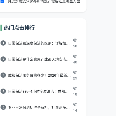
真皮沙发怎么保养和清洗？需要注意哪些方面
热门点击排行
日常保洁和深度保洁的区别：详解如何选择最适合的清洁服务
1
50
日常保洁是什么意思？成都天均安洁带你快速区分“日常vs深度vs开荒”
2
40
成都保洁服务价格多少？2026年最新报价表来了，这一篇看透所有费用
3
29
日常保洁99元4小时全屋清洁：成都天均安洁保洁超值服务全解析
4
18
专业日常保洁标准全解析，打造洁净舒适生活空间
5
14