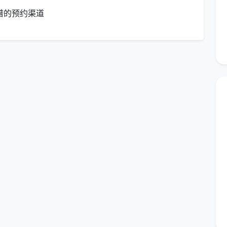
谱的预约渠道
00
每周1次，每次3-4小时，含基础清洁项目
/平方
地面清洁、工位整理、公共区域保洁
际面积
定期维护，含基础清洁和垃圾清运
专项报
厨房重油污处理300-500元，卫生间深度清
洁200-400元
元/平
新房首次全面清洁，最低收费500元起