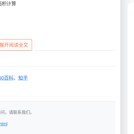
面积计算
求，天均安洁提供专业的企业保洁解决方案：
展开阅读全文
60百科
、
知乎
保洁计划
深度保洁服务，包括：
如有疑问，请联系我们。
html