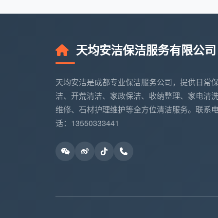
注：以上价格为成都地区市场参考价，
天均安洁保洁服务有限公司
影响日常保洁价格的主要因素
天均安洁是成都专业保洁服务公司，提供日常
了解保洁服务定价逻辑，能帮助您做出
洁、开荒清洁、家政保洁、收纳整理、家电清
1. 房屋面积与户型结构
维修、石材护理维护等全方位清洁服务。联系
话：13550333441
小户型（60㎡以下）通常按小时计费更划
中大户型（90-150㎡）按面积计费更透明
复式、别墅等特殊结构可能需额外费用
2. 清洁难度与频次
长期未清洁的房屋首次保洁费用较高