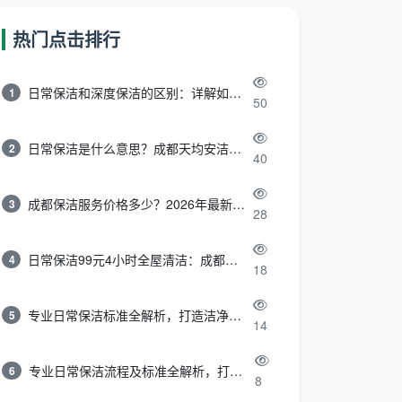
热门点击排行
日常保洁和深度保洁的区别：详解如何选择最适合的清洁服务
1
50
日常保洁是什么意思？成都天均安洁带你快速区分“日常vs深度vs开荒”
2
40
成都保洁服务价格多少？2026年最新报价表来了，这一篇看透所有费用
3
28
日常保洁99元4小时全屋清洁：成都天均安洁保洁超值服务全解析
4
18
专业日常保洁标准全解析，打造洁净舒适生活空间
5
14
专业日常保洁流程及标准全解析，打造洁净舒适环境
6
8