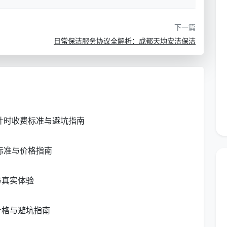
生
下一篇
日常保洁服务协议全解析：成都天均安洁保洁
日常保洁服务价目参考表，价格可能因具体服务内容、房
精准报价：
价格区
新计时收费标准与避坑指南
服务内容说明
标准与价格指南
0元/
地面清洁、家具除尘、厨卫基础清洁、垃圾处
理
与真实体验
价格与避坑指南
4元/平
适合60-150平方米常规户型，含全屋基础清
洁