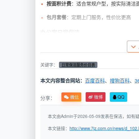
按面积计费
：适合常规户型，按实际清洁
包月套餐
：定期上门服务，性价比更高
办公室日常保洁
针对写字楼、商铺等商业场所的保洁需
固定周期服务
：按周、按月定期清洁
关键字：
日常保洁服务价目表
按面积计费
：适合面积明确的办公场所
本文内容整合网站：
百度百科
、
搜狗百科
、
3
定制化方案
：根据企业特殊需求制定专属
微信
微博
QQ
分享：
专项深度保洁
除了常规日常保洁外，天均安洁还提供
本文由Admin于2026-05-09发表在保洁，
厨房深度清洁
：处理顽固油污，消毒杀菌
本文链接：
http://www.7jz.com.cn/news/d_102.