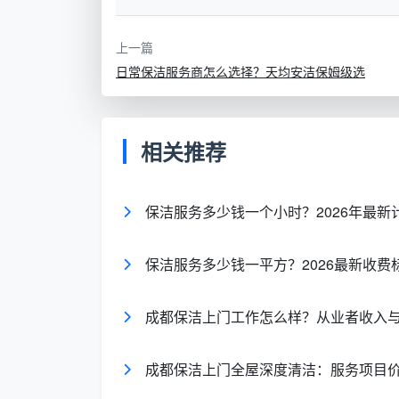
卫生间深度清洁
：除垢消毒，防止细菌滋
全屋深度保洁
：边角、死角全面清洁
上一篇
日常保洁服务商怎么选择？天均安洁保姆级选
成都天均安洁保洁价目表详解
以下是成都天均安洁保洁2025年最新
相关推荐
屋状况等因素有所调整，建议咨询客服获取
计费方
参考
保洁服务多少钱一个小时？2026年最
服务类型
式
间
保洁服务多少钱一平方？2026最新收费
家庭日常
按小时
40-6
保洁
计费
小时
成都保洁上门工作怎么样？从业者收入
成都保洁上门全屋深度清洁：服务项目
家庭日常
按面积
2.5-
保洁
计费
方米