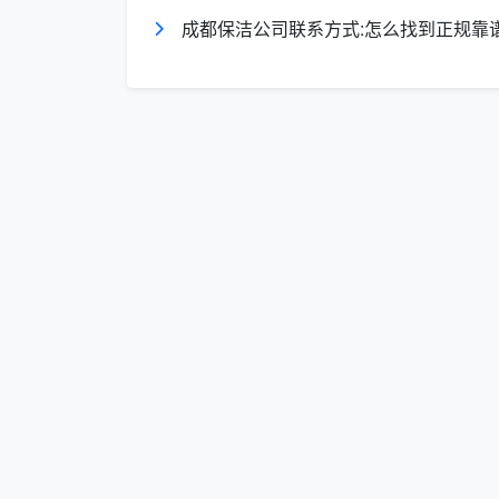
成都保洁公司联系方式:怎么找到正规靠
家庭包月
按月计
500-9
套餐
费
元/月
办公室日
按面积
3-5元
常保洁
计费
米/次
办公室包
按月计
按实
月服务
费
报价
深度保洁
按项目
详见
服务
计费
价
按面积
6-10
开荒保洁
计费
方米