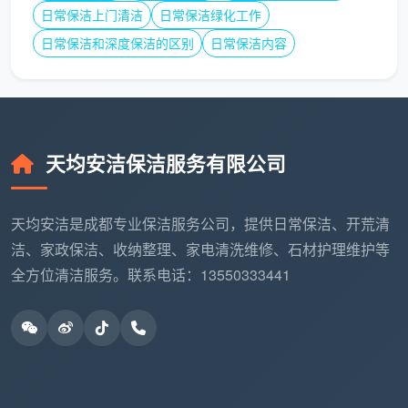
选择长期签约的包月模式，每月4次保洁约0.7元/平方
日常保洁上门清洁
日常保洁绿化工作
米。
日常保洁和深度保洁的区别
日常保洁内容
四、专项增值服务收费标准速查
在日常保洁基础上，客户往往还需要加购专项清洗
服务。以下增值项目均明码标价，杜绝“隐形消费”。
天均安洁保洁服务有限公司
服务项目
收费标准（参考）
天均安洁是成都专业保洁服务公司，提供日常保洁、开荒清
洁、家政保洁、收纳整理、家电清洗维修、石材护理维护等
150-200元/台（含深度除油、消
油烟机拆洗
毒）
全方位清洁服务。联系电话：13550333441
全屋除螨杀菌
3-5元/平方米
10-15元/平方米（仅限木质地板，
地板打蜡养护
200元起做）