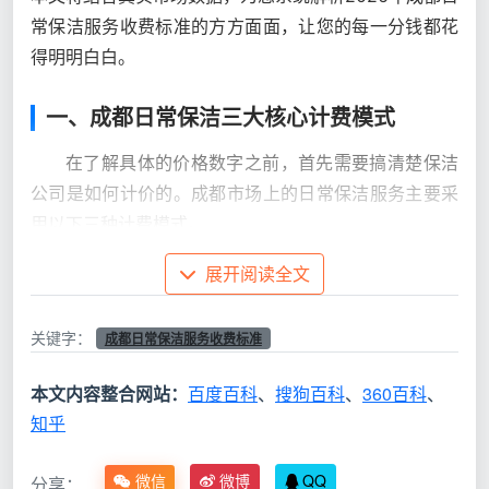
常保洁服务收费标准的方方面面，让您的每一分钱都花
得明明白白。
一、成都日常保洁三大核心计费模式
在了解具体的价格数字之前，首先需要搞清楚保洁
公司是如何计价的。成都市场上的日常保洁服务主要采
用以下三种计费模式。
展开阅读全文
1.1 按面积计费
以房屋建筑面积为基准，价格透明直观，尤其适合
关键字：
成都日常保洁服务收费标准
全屋整体清洁。
日常保洁一次性做下来，按面积计费通
常在1.5-3元/平方米
，100平方米的住宅日常保洁费用
本文内容整合网站：
百度百科
、
搜狗百科
、
360百科
、
约150-300元。
知乎
1.2 按小时计费
微信
微博
QQ
分享：