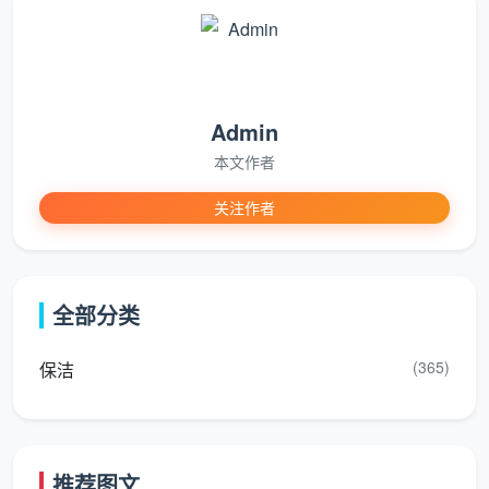
根据2026年成都本地家政市场行情，各户型日常保
洁的具体收费如下：
50平方米以下（套一/公寓）
：日常保洁每次收费约
Admin
100-150元；
本文作者
50-80平方米（套二）
：日常保洁每次收费约150-
关注作者
200元；
80-120平方米（主流三居室）
：日常保洁每次收费
约200-300元；
全部分类
120平方米以上（大户型）
：日常保洁每次收费约
(365)
保洁
300-500元。
2.2 深度保洁与日常保洁的区别
日常保洁主要覆盖全屋表面除尘、拖地、厨卫基础
推荐图文