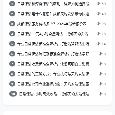
日常保洁和深度保洁的区别：详解如何选择最适合的清洁服务
50
1
平日会上涨约20%-30%，部分服务需额外支付40-
日常保洁是什么意思？成都天均安洁带你快速区分“日常vs深度vs开荒”
40
2
90元节假日附加费；
成都保洁服务价格多少？2026年最新报价表来了，这一篇看透所有费用
28
3
人员配置
：双人协作深度保洁的效率更高，但单次出
勤成本也更高；
日常保洁99元4小时全屋清洁：成都天均安洁保洁超值服务全解析
18
4
专业日常保洁标准全解析，打造洁净舒适生活空间
14
区域位置
：高新区、天府新区等新建楼盘密集区域报
5
价与主城区持平，偏远区域可能产生小额交通附加
专业日常保洁流程及标准全解析，打造洁净舒适环境
8
6
费。
日常保洁收费标准全解析，让您明明白白消费
8
7
三、企业/商业场所保洁收费标准
日常保洁的正确方式：专业技巧与天均安洁保洁服务全解析
8
8
除了家庭住宅，企业对“
成都日常保洁服务收费标
日常保洁公司专业选择指南：天均安洁保洁服务全解析
8
9
准
”的查询需求同样旺盛。企业保洁通常按月计费或长期
日常保洁2小时高效攻略：成都天均安洁保洁专业时间管理方案
8
10
外包，报价结构更为稳定。
场所类型
收费标准
说明