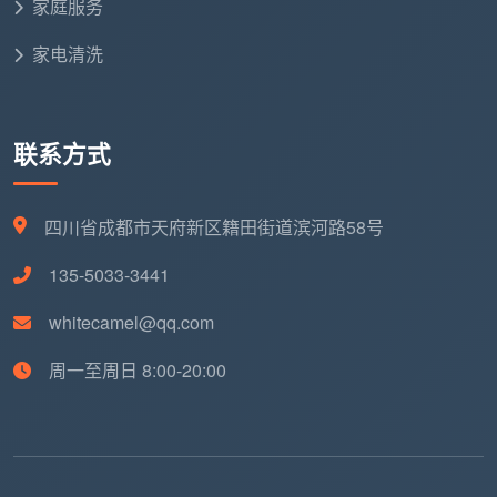
家庭服务
以100平方米住宅为例，单次按次保洁约200-240
家电清洗
元，每月4次即800-960元。而
包月保洁
通过规模优势
显著降低单次成本——
一般100平方米住宅包月费用约
150元/次，具体取决于一个月打扫几次
-6
。相比单次购
联系方式
买，包月套餐平均单次价格可优惠15%-20%。
此外，包月客户还能锁定固定的保洁团队，无需频
四川省成都市天府新区籍田街道滨河路58号
繁适应不同人员，减少了沟通成本和磨合时间，尤其适
135-5033-3441
合上班族家庭和家中有老人小孩需保持高度卫生环境的
客户。
whitecamel@qq.com
六、成都日常保洁避坑指南：认准透明收
周一至周日 8:00-20:00
费的“三不”原则
面对市场上良莠不齐的服务商，成都天均安洁保洁
提醒消费者注意以下三大常见陷阱：