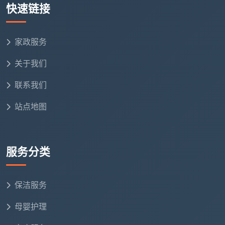
快速链接
空调挂机清洗
约100-150元/台
冰箱深度清洗
约80元/台
家政服务
关于我们
滚筒洗衣机全拆洗
180-284元
联系我们
高空玻璃清洁（10
额外加收20%服务费
楼以上）
站点地图
相比常规家政公司，专业保洁机构提供的专项清洗
不仅覆盖范围更广，且标准化程度更高，价格也更透
服务分类
明。
保洁服务
五、包月/定期保洁：更省钱的长效方案
母婴护理
如果您希望长期保持家居整洁，包月保洁是不容错
过的性价比之选。