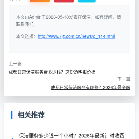
根据保洁人员的实际服务时长收费，灵活性强，适
合清洁需求明确的场景。
日常保洁小时工收费一般为
本文由Admin于2026-05-10发表在保洁，如有疑问，请
30-50元/小时/人
，100平方米的房屋日常保洁通常需
联系我们。
要4小时左右，总费用约160-200元。不同等级的保洁
本文链接：
http://www.7jz.com.cn/news/d_114.html
师价格有所差异，三星级日常保洁费用约30-50元/小
时，等级越高收费越高。
1.3 按户型套餐计费
上一篇
成都日常保洁服务费多少钱？这份透明报价指
针对不同面积区间制定一口价套餐，客户可以根据
下一篇
自家户型直接对照选择。
成都日常保洁服务有哪些？2026年最全服
服务
户型
面积范围
收费标准
时长
相关推荐
一居室/单身
60平方米及
3小
150-180
公寓
以下
时/次
元/次
保洁服务多少钱一个小时？2026年最新计时收费