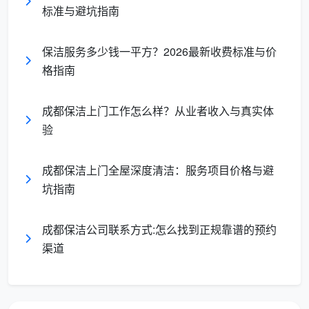
标准与避坑指南
80-100平方
4小
200-240
两居室
米
时/次
元/次
保洁服务多少钱一平方？2026最新收费标准与价
三居室及以
120-140平
5小
280-320
格指南
上
方米
时/次
元/次
成都保洁上门工作怎么样？从业者收入与真实体
成都天均安洁保洁在服务中灵活采用上述多种计费
验
方式，并在上门勘测后提供书面报价清单，做到“一口
价、全透明”。
成都保洁上门全屋深度清洁：服务项目价格与避
坑指南
二、住宅日常保洁收费全场景解读
成都保洁公司联系方式:怎么找到正规靠谱的预约
针对成都普通家庭，“
成都日常保洁服务收费标准
”
渠道
中占比最高的是住宅保洁。以下是按不同房屋面积和使
用场景的详细报价参考。
2.1 不同户型具体收费标准