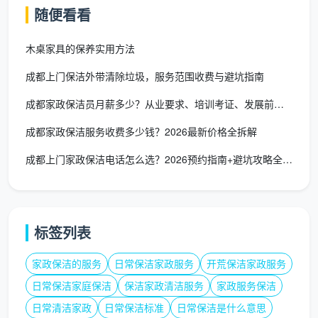
随便看看
日常保洁服务
写字楼/办
2026年成都高新某人
木桌家具的保养实用方法
约1.4元/平方
公楼
才公司项目中标价
-5
米
成都上门保洁外带清除垃圾，服务范围收费与避坑指南
物业日常
约1.5元/平方
综合物业面积和楼层
成都家政保洁员月薪多少？从业要求、培训考证、发展前景全解析
保洁
米/月
高低调整-
成都家政保洁服务收费多少钱？2026最新价格全拆解
驻场保洁
约3000-
含人员薪酬、社保及
成都上门家政保洁电话怎么选？2026预约指南+避坑攻略全在这
员
3600元/月/人
常规耗材
精保洁
约6.8元/平方
含深度清洁的高标准
（入住前
标签列表
米
服务
-5
清洁）
家政保洁的服务
日常保洁家政服务
开荒保洁家政服务
对于创业工作室和中小企业的零星保洁需求，按小
日常保洁家庭保洁
保洁家政清洁服务
家政服务保洁
时或按次收费更为经济，单次约300-800元/日，也可
日常清洁家政
日常保洁标准
日常保洁是什么意思