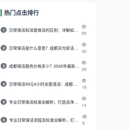
热门点击排行
日常保洁和深度保洁的区别：详解如何选择最适合的清洁服务
1
50
日常保洁是什么意思？成都天均安洁带你快速区分“日常vs深度vs开荒”
2
40
成都保洁服务价格多少？2026年最新报价表来了，这一篇看透所有费用
3
29
日常保洁99元4小时全屋清洁：成都天均安洁保洁超值服务全解析
4
18
专业日常保洁标准全解析，打造洁净舒适生活空间
5
14
专业日常保洁流程及标准全解析，打造洁净舒适环境
6
8