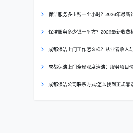
1、铜毛巾杆
保洁服务多少钱一个小时？2026年最
全铜毛巾架具稳定性很强、不易氧化，
保洁服务多少钱一平方？2026最新收费
不剥落、不褪色。
2、不锈钢毛巾架
成都保洁上门工作怎么样？从业者收入
不锈钢毛巾杆的特点是结构不够紧密、
成都保洁上门全屋深度清洁：服务项目
3、锌合金毛巾杆
成都保洁公司联系方式:怎么找到正规靠
作为较早面市的材料出现在门锁五金中
也有较多选择赢得了广泛的市场，其最大的
4、铝合金毛巾
介于铜毛巾杆和不锈钢毛巾架之间。