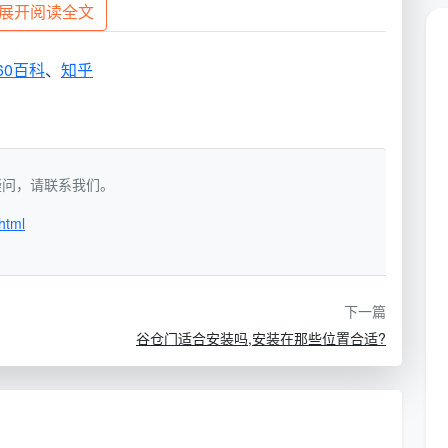
展开阅读全文
为55厘米
60百科
、
知乎
头的对面，距地高1600mm。
如有疑问，请联系我们。
html
下一篇
谷仓门适合安装吗,安装在那些位置合适?