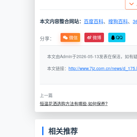
单杆毛巾架离地一般约1.5米
毛巾架底座最下端与盥洗槽台面的距离
本文内容整合网站：
百度百科
、
搜狗百科
、
3
浴缸浴巾架安装在浴缸的上方，一般在龙
微信
微博
QQ
分享：
本文由Admin于2026-05-13发表在保洁，
本文链接：
http://www.7jz.com.cn/news/d_175.
上一篇
恒温花洒选购方法有哪些,如何保养?
相关推荐
二、卫生间毛巾杆材质：