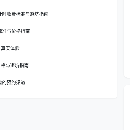
新计时收费标准与避坑指南
光泽度和硬度皆好、密度高、分量重、经过电镀抛光后
标准与价格指南
与真实体验
成本低
价格与避坑指南
谱的预约渠道
，因为其材质可以做多中颜色，多种风格，且款式方面
弱点就是：材质比较脆，时间长会有点锈斑。