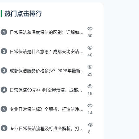
热门点击排行
日常保洁和深度保洁的区别：详解如何选择最适合的清洁服务
1
50
日常保洁是什么意思？成都天均安洁带你快速区分“日常vs深度vs开荒”
2
40
成都保洁服务价格多少？2026年最新报价表来了，这一篇看透所有费用
3
29
日常保洁99元4小时全屋清洁：成都天均安洁保洁超值服务全解析
4
18
专业日常保洁标准全解析，打造洁净舒适生活空间
5
14
专业日常保洁流程及标准全解析，打造洁净舒适环境
6
8