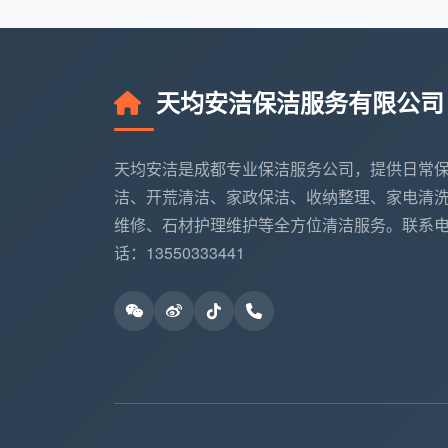
厨具表面擦拭
微波炉、电饭煲等外
典型误区：
很多客户认为“厨房保洁”等
天均安洁保洁服务有限公司
期保洁的厨房服务仅针对表面和轻度油污，
专项家电清洗的服务范围。
天均安洁是成都专业保洁服务公司，提供日常
2.3 卫生间：洁具除垢与镜面去渍
洁、开荒清洁、家政保洁、收纳整理、家电清
维修、石材护理维护等全方位清洁服务。联系
卫生间是细菌最容易滋生的区域，定期
话：13550333441
清洁项目
具体操作
马桶清洁
马桶内壁刷洗+外表面
洗手台与镜面
台面擦拭、镜面去水
淋浴区
玻璃水渍刮拭、地面