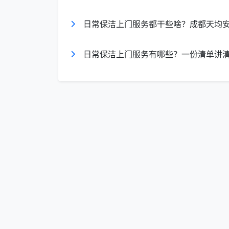
需要特别说明的是，
客厅和卧室的定期
日常保洁上门服务都干些啥？成都天均
可移动）、天花板除尘、开柜内部整理以及
2.2 厨房：台面油污清除与表面擦拭
日常保洁上门服务有哪些？一份清单讲
厨房是家庭保洁中“含金量”最高的区域
是：
清洁项目
具体操作
台面清洁
清除台面油污、水渍
水槽清洁
水槽内壁刷洗、龙头
油烟机表面擦拭
油烟机外壳去油
地面去渍
厨房地面清扫+拖拭