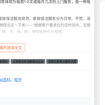
通常体现为每周1-2次或每月几次的上门服务，是一种有
家政保洁服务规范，家政保洁服务分为日常、开荒、深
期保洁这一子类——“根据客户要求在约定时间内，定期
、擦、洗、拖、刷、掸等各种作业组成。
护”——通过固定周期的表面清洁，预防灰尘和轻度污渍
展开阅读全文
牙一样，是保持生活品质的基本操作。
逐一拆解
些项目
日常保洁和深度保洁区别
成都定期保洁服务范围
心的问题：每次保洁员上门，到底应该做哪些事？业内权
内地面、墙面、顶棚、阳台、厨房、卫生间等部位进行清
60百科
、
知乎
等进行针对性的处理，以达到环境清洁、杀菌防腐、物品