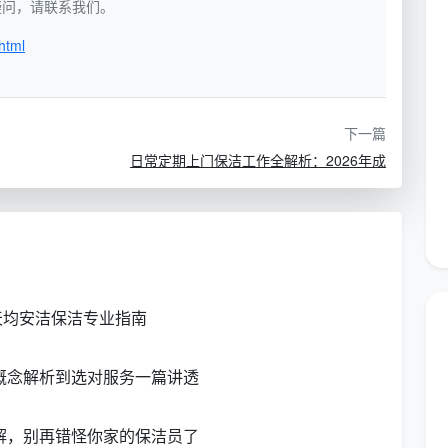
如有疑问，请联系我们。
html
也是定期保洁中面积占比最大的板块。
核心工作内容包
下一篇
日常定期上门保洁工作全解析：2026年成
执行标准
浮尘和轻微污渍
地面无杂物、无积水、无可见污渍
床头柜等擦拭
手触无灰、表面光亮
物入柜
视觉整洁有序
天均安洁保洁专业指南
新袋
垃圾不残留、无异味
从概念解析到选对服务一篇讲透
无明显积灰
拆解，别再错怪你家的保洁员了