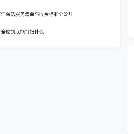
保洁并不包含床底/沙发底部的深度清洁（除非家具轻便
安洁保洁服务清单与收费标准全公开
窗帘清洗
。这些项目属于深度保洁或专项保洁的范畴。
清全屋到底能打扫什么
，也是最容易被误解的区域。定期保洁在厨房的核心工作
注意事项
和食物残渣
含灶台表面、操作台面
表面擦拭
去除水垢和轻度油污
不含内部拆洗
重点处理油污滴溅区域