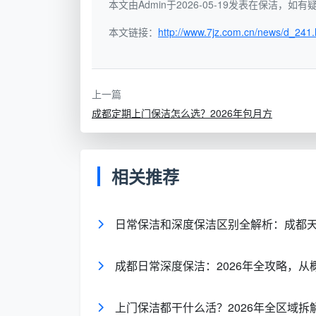
本文由Admin于2026-05-19发表在保洁，
2.1 客厅与卧室：全屋除尘与表面整洁
本文链接：
http://www.7jz.com.cn/news/d_241.
客厅和卧室是家庭活动最频繁的区域，
括：
上一篇
成都定期上门保洁怎么选？2026年包月方
清洁项目
具体操作
地面清洁
全面清扫+拖拭，去除
相关推荐
家具表面除尘
桌面、茶几、电视柜、
物品简单归位
客厅杂物整理、卧室衣
日常保洁和深度保洁区别全解析：成都
垃圾桶清空套袋
全屋垃圾桶清理并更换
成都日常深度保洁：2026年全攻略，
踢脚线与开关面板
表面灰尘擦拭
上门保洁都干什么活？2026年全区域