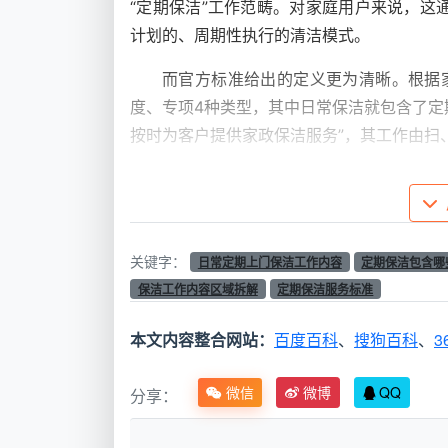
“定期保洁”工作范畴。对家庭用户来说，这
计划的、周期性执行的清洁模式。
而官方标准给出的定义更为清晰。根据
度、专项4种类型，其中日常保洁就包含了定
按时为客户提供家政保洁服务”，其工作由扫
通俗地理解，
定期保洁的核心是“高频维
堆积，维持居家基础整洁
，就像每天洗脸刷
关键字：
二、核心工作内容：六大区域
日常定期上门保洁工作内容
定期保洁包含哪
保洁工作内容区域拆解
定期保洁服务标准
了解了定义之后，接下来是消费者最关
威资料明确给出了日常保洁的范围：
对居室
本文内容整合网站：
百度百科
、
搜狗百科
、
3
扫保洁，对门窗、玻璃、灶具、洁具、家具
保养的目的
。
微信
微博
QQ
分享：
下面，我们按照区域逐一拆解。