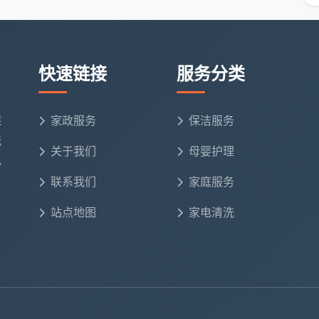
壳除尘
不含电器内部清洁
于“把油烟机拆开洗干净”，这是一个普遍的认知偏差。定
快速链接
服务分类
油烟机的全拆清洗、橱柜内部的彻底清洁属于深度保洁或
保
家政服务
保洁服务
洗
关于我们
母婴护理
电
保洁的重点在于洁具表面清洁和基础消毒：
联系我们
家庭服务
执行标准
站点地图
家电清洗
擦拭
无污渍、无异味
渍刮拭
无水痕、无皂垢
冲洗
无明显水垢