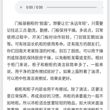
门板是橱柜的“脸面”。想要让它“永远年轻”，只需要
记住这三点:勤洗，勤擦，门板保持干燥。多说点，日常
使用过程中，开关门板时动作较轻，门铰链定期加油
等。可有效延长机柜的使用寿命。还有南方的朋友们，
你们回南天老家除湿的时候，别忘了厨房。可以用干燥
剂或除湿机保持厨房干燥，以免橱柜发霉或变形。相对
于柜门来说，柜子和橱柜的清洁就简单多了。一般来
说，用干净的湿布擦拭就好了。如果上面附着了油渍，
可以用中性清洁液擦拭，效果会更好。
橱柜和柜子内部会用干布擦拭。除了清洁，还要注
意日常保养，养成良好的习惯。吊柜的承重能力一般不
如地柜。所以吊柜适合放置较轻的物品，如大块米面油
等重物。最好是把柜子放下来。这些器皿在放进橱柜之