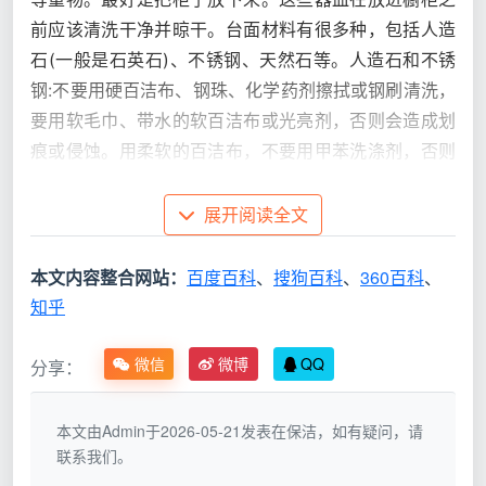
前应该清洗干净并晾干。台面材料有很多种，包括人造
石(一般是石英石)、不锈钢、天然石等。人造石和不锈
钢:不要用硬百洁布、钢珠、化学药剂擦拭或钢刷清洗，
要用软毛巾、带水的软百洁布或光亮剂，否则会造成划
痕或侵蚀。用柔软的百洁布，不要用甲苯洗涤剂，否则
很难去除白斑。
展开阅读全文
除垢时，不能用强酸性洁厕粉、稀盐酸等。，否则
会损坏釉面，使其失去光泽。普通烟花，三尺火炉。作
本文内容整合网站：
百度百科
、
搜狗百科
、
360百科
、
为厨房家庭的“重要场所”，使用频率高，油烟容易产生
知乎
污渍。橱柜作为厨房的主体部分，自然要进行老门板清
洁保养。否则再好的橱柜也帮不上油烟的入侵，变得暗
微信
微博
QQ
分享：
淡无光，也影响使用。
本文由Admin于2026-05-21发表在保洁，如有疑问，请
联系我们。