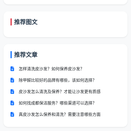
门窗保洁通常包含室内侧玻璃擦拭、玻璃框除尘和
门把手擦拭消毒，但
不包含
高空外侧玻璃和纱窗拆卸清
洗。阳台保洁通常包括地面清扫、晾衣架表面擦拭和栏
推荐图文
杆除尘。
1.5 日常保洁 vs 深度保洁：一张表看懂区别
同样是叫保洁，日常保洁和深度保洁的清洁力度差
推荐文章
异极大。很多纠纷的根源，就在于客户把定期保洁当深
度保洁来验收。
怎样清洗皮沙发？如何保养皮沙发？
除甲醛比较好的品牌有哪些，该如何选择？
对比维
日常保洁（含定
深度保洁
皮沙发怎么清洗及保养？才能让沙发更有质感
度
期保洁）
如何找成都保洁服务？哪些渠道可以选择？
核心定
高频维护，维持
彻底焕新，攻克顽固污
位
表面整洁
渍
真皮沙发怎么保养和清洗？需要注意哪些方面
服务时