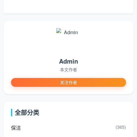
⚠️ 最容易引发纠纷的认知误区：
很多客户认为“厨
房保洁”等于“把油烟机拆开洗干净”。实际上，上门保洁
的厨房服务仅针对表面和轻度油污，油烟机的全拆清
洗、橱柜内部的彻底清洁属于深度保洁或专项家电清洗
的服务范围。
1.3 卫生间：洁具除垢与镜面去渍
Admin
卫生间的上门保洁清洁重点在于马桶内外壁刷洗
本文作者
+外表面擦拭、洗手台与镜面擦拭及水渍刮拭、淋浴区
关注作者
玻璃水渍刮拭与地面冲洗、水龙头/花洒等五金件表面擦
拭，以及地面清扫+墙角除毛发。卫生间服务
不包含
瓷
砖缝隙深度除霉、浴缸打磨翻新以及天花板/排风扇的清
全部分类
洁。
1.4 门窗、阳台与其他
(365)
保洁