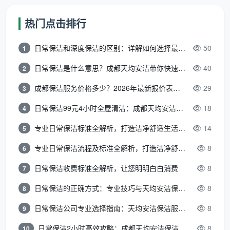
长（100
约3-4小时
约5-8小时
㎡）
热门点击排行
厨房处
台面擦拭、油烟
滤网拆洗、灶台重油污
日常保洁和深度保洁的区别：详解如何选择最适合的清洁服务
50
1
理
机表面去油
清除、橱柜内外清洁
日常保洁是什么意思？成都天均安洁带你快速区分“日常vs深度vs开荒”
40
2
马桶外表面、镜
成都保洁服务价格多少？2026年最新报价表来了，这一篇看透所有费用
29
3
卫生间
瓷砖缝隙除霉、马桶内
面、玻璃水渍刮
处理
壁除菌、五金件抛光
日常保洁99元4小时全屋清洁：成都天均安洁保洁超值服务全解析
18
4
拭
专业日常保洁标准全解析，打造洁净舒适生活空间
14
5
家中平时维持较
适用场
入住前、退租后、长期
专业日常保洁流程及标准全解析，打造洁净舒适环境
8
6
好，每周定期维
景
未打扫（3个月以上）
护
日常保洁收费标准全解析，让您明明白白消费
8
7
日常保洁的正确方式：专业技巧与天均安洁保洁服务全解析
8
8
数据来源：综合成都家政市场公开服务标准
日常保洁公司专业选择指南：天均安洁保洁服务全解析
8
9
一个简单的判断法则：
如果家里平时维持较好，每
日常保洁2小时高效攻略：成都天均安洁保洁专业时间管理方案
8
周定期保洁就够了；如果是入住前、退租后或长期未打
10