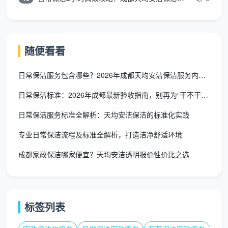
扫，则必须选深度保洁。
最推荐的策略是“定期保洁
（维持）+ 每隔3-6个月一次深度保洁（焕新）”的组合
模式。
随便看看
成都天均安洁保洁
的服务体系覆盖了日常保洁与深
日常保洁服务包含哪些？2026年成都天均安洁保洁服务内容全解
度保洁两大层级。在日常保洁方面，保洁员按规定区域
进行清洁工作，覆盖客厅、卧室、厨房、卫生间、阳台
日常保洁标准：2026年成都最新验收指南，别再为“干不干净”
等主要区域，服务内容聚焦于基础表面清洁和维护。在
日常保洁服务标准全解析：天均安洁保洁的标准化实践
深度清洁方面，还能延伸覆盖石材翻新、地板打蜡、地
专业日常保洁流程及标准全解析，打造洁净舒适环境
毯清洗等专项服务，适合对居住品质有更高要求的家
庭。
成都家政保洁哪家便宜？天均安洁透明报价性价比之选
二、上门保洁清洁怎么收费？2026年成都
最新价格体系
标签列表
“
上门保洁清洁
”的价格不是一个固定数字，而是由
计费模式、服务深度、房屋面积、污染程度四大变量共