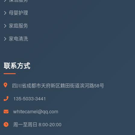
数据来源：成都家政市场公开报价
母婴护理
深度保洁服务内容在日常保洁基础上，对卫生间水
垢、厨房油污、床底沙发底下进行卫生死角清洁，适用
家庭服务
于出租房入住、搬家入住、长期未打扫有重油污水垢、
家电清洗
有宠物等场景。
如果按面积计费，住宅类深度保洁约8-15元/㎡。日
常三星保洁费用大概在30~50元/小时。
联系方式
2.3
开荒保洁
价格
四川省成都市天府新区籍田街道滨河路58号
开荒保洁是装修后的首次全面清洁，按面积计费，
价格跨度较大：简开荒（基础款）约3-6元/㎡，精开荒
135-5033-3441
（标准款）约6-12元/㎡，深度开荒（高端款）约12-20
whitecamel@qq.com
元/㎡。
周一至周日 8:00-20:00
2.4 包月保洁——长期托管更划算