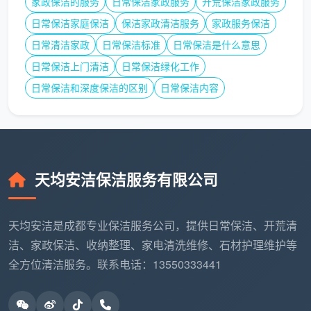
家政保洁的服务
日常保洁家政服务
开荒保洁家政服务
同决定的。
日常保洁家庭保洁
保洁家政清洁服务
家政服务保洁
日常清洁家政
日常保洁标准
日常保洁是什么意思
2.1 日常保洁套餐制价格
日常保洁上门清洁
日常保洁绿化工作
日常保洁和深度保洁的区别
日常保洁内容
服
参
务
考
适用
服务内容
时
价
面积
长
格
约
50
天均安洁保洁服务有限公司
2小
厨房台面、卫生间、家具表
89
㎡以
时
面、地面、整理物品
元
下
天均安洁是成都专业保洁服务公司，提供日常保洁、开荒清
洁、家政保洁、收纳整理、家电清洗维修、石材护理维护等
约
50-
3小
129
90
上述+更多区域覆盖
全方位清洁服务。联系电话：13550333441
时
元
㎡