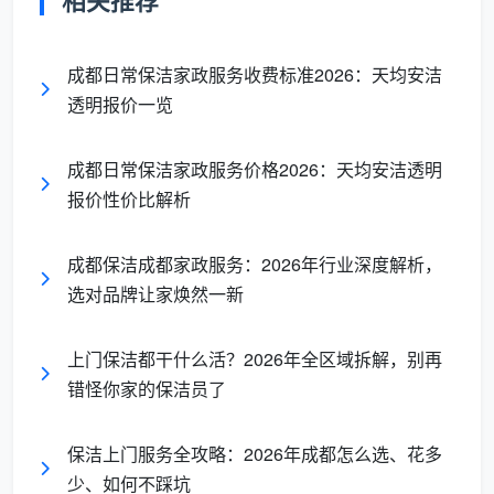
相关推荐
踢脚线
成都日常保洁家政服务收费标准2026：天均安洁
与开关
表面灰尘擦拭
无明显积灰
透明报价一览
面板
成都日常保洁家政服务价格2026：天均安洁透明
需要注意的是，家庭保洁
不包含
搬动大件家具、开
报价性价比解析
柜内部整理、天花板除尘以及窗帘拆洗等深度清洁项目
——这些属于深度保洁或专项保洁的范畴。
成都保洁成都家政服务：2026年行业深度解析，
1.2 厨房：台面油污清除与表面擦拭
选对品牌让家焕然一新
厨房是家庭保洁中“含金量”最高的区域，也是最容
易被客户误解的区域。上门保洁清洁在厨房的核心工作
上门保洁都干什么活？2026年全区域拆解，别再
包括台面油污清除与水渍清理、水槽内壁刷洗及龙头表
错怪你家的保洁员了
面擦拭、
油烟机外壳去油
（仅限表面擦拭，不含内部拆
洗）、灶台表面及厨电外壳擦拭，以及地面清扫+拖
保洁上门服务全攻略：2026年成都怎么选、花多
拭。
少、如何不踩坑