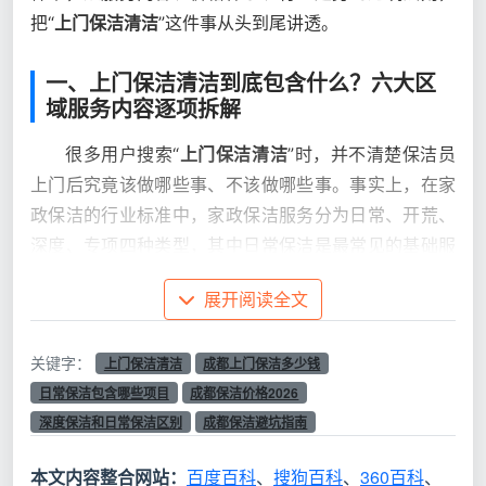
把“
上门保洁清洁
”这件事从头到尾讲透。
一、上门保洁清洁到底包含什么？六大区
域服务内容逐项拆解
很多用户搜索“
上门保洁清洁
”时，并不清楚保洁员
上门后究竟该做哪些事、不该做哪些事。事实上，在家
政保洁的行业标准中，家政保洁服务分为日常、开荒、
深度、专项四种类型，其中日常保洁是最常见的基础服
务。根据行业通行标准，日常保洁上门清洁的范围是：
展开阅读全文
对居室内地面、墙面、顶棚、阳台、厨房、卫生间等部
位进行清扫保洁，对门窗、玻璃、灶具、洁具、家具等
关键字：
上门保洁清洁
成都上门保洁多少钱
进行针对性的处理，以达到环境清洁、杀菌防腐、物品
日常保洁包含哪些项目
成都保洁价格2026
保养的目的
。
深度保洁和日常保洁区别
成都保洁避坑指南
下面按照六大区域逐一拆解“上门保洁清洁”的标准
工作内容：
本文内容整合网站：
百度百科
、
搜狗百科
、
360百科
、