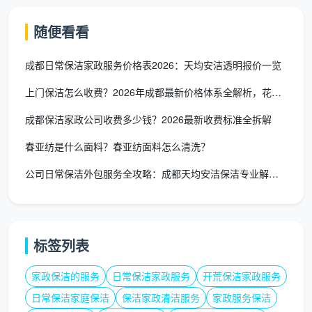
污染评估：确定清洁难度等级（1-5级）
随便看看
方案调整：根据实际情况微调清洁方案
成都日常保洁家政服务价格表2026：天均安洁透明报价一览
时间分配：制定详细的时间分配计划
上门保洁怎么收费？2026年成都最新价格体系全解析，花钱不踩
第三阶段：分区清洁执行（标准时长：100分钟）
成都保洁家政公司收费多少钱？2026最新收费标准全拆解
遵循“从上到下、从内到外、从干到湿、从洁到污”
春亚纺是什么面料？春亚纺面料怎么清洗？
的十六字原则：
公司日常保洁外包服务全攻略：成都天均安洁保洁专业解决方案
高空区域
（0-15分钟）：天花板、灯具、空调出风口
中段区域
（16-60分钟）：家具表面、电器、装饰品
标签列表
地面区域
（61-90分钟）：吸尘、拖地、边角处理
家政保洁的服务
日常保洁家政服务
开荒保洁家政服务
细节完善
（91-100分钟）：开关、门把手、踢脚线
日常保洁家庭保洁
保洁家政清洁服务
家政服务保洁