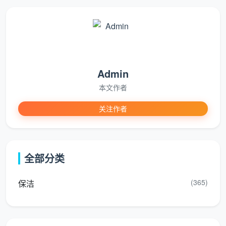
灶
每
厨
黄
4
台、油烟
日深度
房专用
色
个月
机、台面
清洁
客
每
Admin
起
蓝
6
厅、卧室
周清洁
居区域
色
个月
本文作者
家具表面
消毒
关注作者
窗
随
玻
绿
户、镜
6
用随清
璃镜面
色
子、玻璃
个月
全部分类
洁
隔断
(365)
保洁
每
地
灰
所有
4
次使用
面清洁
色
地面区域
个月
后清洗