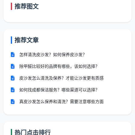
推荐图文
设备性能标准
：
吸尘器：吸力不低于20KPa，噪音低于70分贝
推荐文章
蒸汽清洁机：温度可达140℃，压力4Bar以上
怎样清洗皮沙发？如何保养皮沙发？
洗地机：清洁宽度35cm以上，水箱容量8L
除甲醛比较好的品牌有哪些，该如何选择？
所有电动设备：必须通过国家安全认证，定期检测
皮沙发怎么清洗及保养？才能让沙发更有质感
清洁剂使用标准
：
如何找成都保洁服务？哪些渠道可以选择？
pH值范围：6.5-8.5（中性温和）
真皮沙发怎么保养和清洗？需要注意哪些方面
生物降解率：≥90%
有害物质：零甲醛、零磷、零荧光剂
热门点击排行