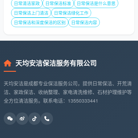
第四阶段：质量自检（标准时长：10分钟）
日常清洁家政
日常保洁标准
日常保洁是什么意思
日常保洁上门清洁
日常保洁绿化工作
建立三级自检体系：
日常保洁和深度保洁的区别
日常保洁内容
员工自检：完成每个区域后立即检查
交叉检查：不同区域保洁员互相检查
主管抽检：随机抽查3-5个关键点位
天均安洁保洁服务有限公司
第五阶段：客户验收（标准时长：5分钟）
天均安洁是成都专业保洁服务公司，提供日常保洁、开荒清
成果展示：引导客户查看重点区域
洁、家政保洁、收纳整理、家电清洗维修、石材护理维护等
问题记录：客户指出问题立即整改
全方位清洁服务。联系电话：13550333441
满意度评分：客户现场评分，低于90分启动整改流程
服务确认：双方签字确认服务完成