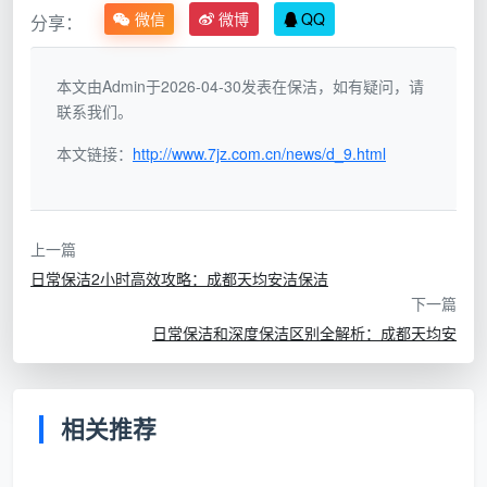
专业技能培训
（总计80学时）：
微信
微博
QQ
分享：
基础清洁理论（20学时）：清洁原理、化学品安全、
工具使用
本文由Admin于2026-04-30发表在保洁，如有疑问，请
联系我们。
实操技能训练（40学时）：分区清洁、特殊材质处
本文链接：
http://www.7jz.com.cn/news/d_9.html
理、设备操作
服务规范培训（15学时）：客户沟通、隐私保护、应
急处理
上一篇
日常保洁2小时高效攻略：成都天均安洁保洁
考核认证环节（5学时）：理论+实操双重考核，通
下一篇
过率需达90%
日常保洁和深度保洁区别全解析：成都天均安
持续教育机制
：
每月专业技能复训（4学时）
相关推荐
每季度新技术新设备培训（8学时）