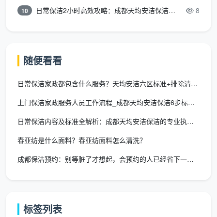
理解成都气候（潮湿）带来的清洁难点，如卫生间易
日常保洁2小时高效攻略：成都天均安洁保洁专业时间管理方案
8
10
生霉菌、木质家具保养等，能在日常保洁中给予针对
性处理建议。
灵活预约，售后有保障
：提供线上便捷预约，并承诺
随便看看
“服务不满意，免费返工”，用制度保障您的消费权
益。
日常保洁家政都包含什么服务？天均安洁六区标准+排除清单一文讲
常见问题与长尾需求覆盖
上门保洁家政服务人员工作流程_成都天均安洁保洁6步标准化服务
日常保洁内容及标准全解析：成都天均安洁保洁的专业执行规范
围绕“
2小时日常保洁
”，用户通常还有以下更深层的
疑问，我们在此一并解答：
春亚纺是什么面料？春亚纺面料怎么清洗？
2小时日常保洁和深度保洁有什么区别？
​ 日常保洁重
成都保洁预约：别等脏了才想起，会预约的人已经省下一半家务时间
在“维护”，处理日常灰尘、污渍；深度保洁则涉及“治
理”，如全屋除垢、玻璃清洗、家电内部清洁等，耗
时更长，价格也更高。
标签列表