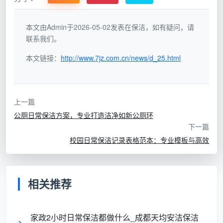
本文由Admin于2026-05-02发表在保洁，如有疑问，请
茶几、电视柜等台面擦拭除
联系我们。
台
尘、沙发整理（表面除尘）、家
客
面清洁
具电器表面清洁、踢脚线及墙面
本文链接：
http://www.7jz.com.cn/news/d_25.html
厅/餐厅
与归整
浮尘处理、地面清洁、更换垃圾
袋。
上一篇
操作台面清洁、油烟机外壳
公厕日常保洁方案，专业打造洁净如新公厕环
重
及灶台表面擦拭、厨房电器（如
下一篇
厨
点去污
微波炉、电饭煲）表面清洁、水
校园日常保洁记录表格范本：专业模板与高效
房
与擦拭
池清洁、五金件（水龙头等）擦
拭、地面清洁。
相关推荐
马桶内外清洁消毒、洗手盆/
消
台面清洁、镜面擦拭、淋浴房/浴
卫
家政2小时日常保洁都做什么_成都天均安洁保洁
毒与除
缸表面清洁、五金件（花洒、龙