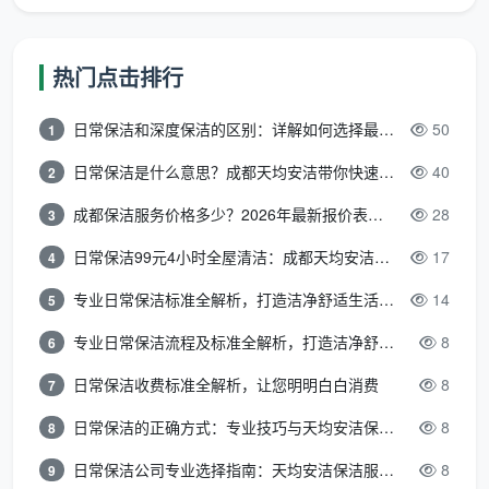
选择成都天均安洁保洁的四大独特优势
在成都众多的保洁公司中，
成都天均安洁保洁服务
热门点击排行
有限公司
凭借其专业化、标准化和本地化服务脱颖而
日常保洁和深度保洁的区别：详解如何选择最适合的清洁服务
50
1
出。
日常保洁是什么意思？成都天均安洁带你快速区分“日常vs深度vs开荒”
40
2
标准化流程，品质可预期
：我们严格执行“分区作
业、工具专用”的流程。保洁师上门会携带分区毛
成都保洁服务价格多少？2026年最新报价表来了，这一篇看透所有费用
28
3
巾、专业清洁剂等基础工具，确保从客厅到卫生间，
日常保洁99元4小时全屋清洁：成都天均安洁保洁超值服务全解析
17
4
清洁工具不交叉使用，避免二次污染。
专业日常保洁标准全解析，打造洁净舒适生活空间
14
5
员工规范，服务更安心
：所有上岗保洁师均经过严格
专业日常保洁流程及标准全解析，打造洁净舒适环境
8
6
背景核查与系统培训，服务过程规范可靠。我们理解
客户对“陌生人进家”的顾虑，致力于提供透明、放心
日常保洁收费标准全解析，让您明明白白消费
8
7
的服务体验。
日常保洁的正确方式：专业技巧与天均安洁保洁服务全解析
8
8
专注日常，更懂成都家庭
：作为本地企业，我们深刻
日常保洁公司专业选择指南：天均安洁保洁服务全解析
8
9