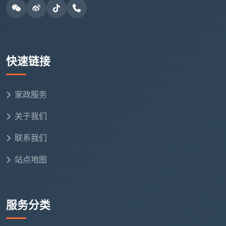
提前规划
：尽量提前1天预约，以便我们为您匹配最
合适的保洁师。
明确需求
：预约时或保洁师上门后，简要说明家庭的
特殊情况（如养宠物、有婴幼儿）或本次希望重点清
快速链接
洁的区域。
做好准备
：确保服务时段家中通水通电，将贵重物
家政服务
品、易碎品妥善收好。
关于我们
有效沟通
：服务过程中有任何疑问或特殊要求，可随
联系我们
时与保洁师沟通。
站点地图
总而言之，
2小时日常保洁
是维持家庭日常洁净的
高性价比选择。它通过专业的流程和工具，在有限时间
内系统化地解决表面清洁问题，为您节省出宝贵的周末
服务分类
时光。选择像
成都天均安洁保洁
这样正规、专业的本地
服务商，不仅能获得标准化的服务，更能享受到安心、