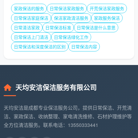
日常保洁包含冰箱内部清洗吗？
​ 不包含。日常保洁
家政保洁的服务
日常保洁家政服务
开荒保洁家政服务
仅涉及家电外部表面擦拭。冰箱、空调、洗衣机内部
日常保洁家庭保洁
保洁家政清洁服务
家政服务保洁
清洗属于家电深度清洗服务范畴。
日常清洁家政
日常保洁标准
日常保洁是什么意思
可以要求保洁阿姨帮忙整理衣柜吗？
​ 日常保洁服务
日常保洁上门清洁
日常保洁绿化工作
通常包含“台面物品摆放整齐”，但
不包含
专业的衣柜
日常保洁和深度保洁的区别
日常保洁内容
收纳、整理大量零碎物品或处理私人物品。
成都天均安洁保洁提供
开荒保洁
服务吗？
​ 是的。除
了
2小时日常保洁
，我司也提供新房开荒保洁、工程
保洁、定期托管保洁等全方位服务，满足您不同阶段
天均安洁保洁服务有限公司
的需求。
如何预约一次高效的2小时日常保洁？
天均安洁是成都专业保洁服务公司，提供日常保洁、开荒清
洁、家政保洁、收纳整理、家电清洗维修、石材护理维护等
为了让您的
2小时日常保洁
体验达到最佳，
成都天
全方位清洁服务。联系电话：13550333441
均安洁保洁
建议您：