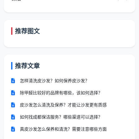
2小时服务的时间分配与效率秘诀
许多客户会问：“我家XX平米，2小时够吗？”
成都
天均安洁保洁
基于丰富的上门经验，提供以下参考：
推荐图文
建筑面积50㎡以内
：2小时可完成全屋基础日常保
洁。
建筑面积50-90㎡
：建议预约3小时，或与保洁师沟
推荐文章
通重点清洁区域。
怎样清洗皮沙发？如何保养皮沙发？
建筑面积90-120㎡
：建议预约4小时，以确保清洁
质量。
除甲醛比较好的品牌有哪些，该如何选择？
提升2小时保洁效率的关键在于
事前沟通
与
重点突
皮沙发怎么清洗及保养？才能让沙发更有质感
出
。服务前，您可以告知保洁师本次需要重点关注的区
如何找成都保洁服务？哪些渠道可以选择？
域（如厨房油污、卫生间水垢），并提前将零散物品简
真皮沙发怎么保养和清洗？需要注意哪些方面
单归位，这样能最大化利用专业保洁时间。