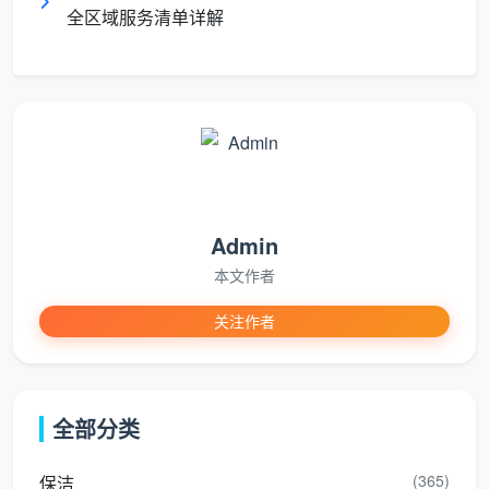
生间
全区域服务清单详解
垢
头）除水垢、地面清洁、更换垃
圾袋。
书
桌
书桌、书架表面擦拭、物品
房/储物
面整理
归位整理、地面清洁。
间
与除尘
Admin
阳
基
阳台地面清扫、扶手/栏杆擦
台
础清扫
拭、物品简单归置。
本文作者
关注作者
请注意
：2小时日常保洁主要针对
表面清洁
和
日常
维护
，通常不包括擦外窗、深度清洗油烟机内部、家具
内部收纳、灯具拆卸清洗、地板打蜡等专项或深度服
全部分类
务。
(365)
保洁