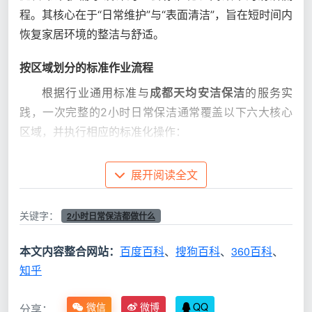
程。其核心在于“日常维护”与“表面清洁”，旨在短时间内
恢复家居环境的整洁与舒适。
按区域划分的标准作业流程
根据行业通用标准与
成都天均安洁保洁
的服务实
践，一次完整的2小时日常保洁通常覆盖以下六大核心
区域，并执行相应的标准化操作：
展开阅读全文
主
清
要服务
具体操作内容
洁区域
项目
关键字：
2小时日常保洁都做什么
本文内容整合网站：
百度百科
、
搜狗百科
、
360百科
、
床铺整理平铺、床头柜/衣柜
表
知乎
卧
等家具表面擦拭、台面物品归位
面除尘
室
摆放、门窗及窗框除尘、地面清
与整理
微信
微博
QQ
扫或吸尘、更换垃圾袋。
分享：