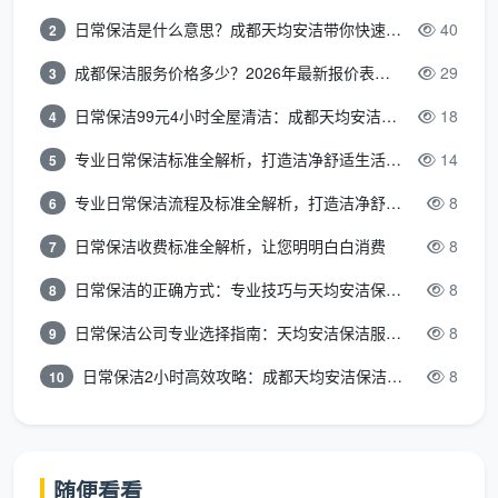
日常保洁是什么意思？成都天均安洁带你快速区分“日常vs深度vs开荒”
40
2
成都保洁服务价格多少？2026年最新报价表来了，这一篇看透所有费用
29
3
日常保洁99元4小时全屋清洁：成都天均安洁保洁超值服务全解析
18
4
专业日常保洁标准全解析，打造洁净舒适生活空间
14
5
专业日常保洁流程及标准全解析，打造洁净舒适环境
8
6
日常保洁收费标准全解析，让您明明白白消费
8
7
日常保洁的正确方式：专业技巧与天均安洁保洁服务全解析
8
8
日常保洁公司专业选择指南：天均安洁保洁服务全解析
8
9
日常保洁2小时高效攻略：成都天均安洁保洁专业时间管理方案
8
10
随便看看