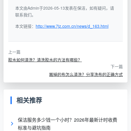
本文由Admin于2026-05-13发表在保洁，如有疑问，请
联系我们。
本文链接：
http://www.7jz.com.cn/news/d_163.html
2、春亚纺面料怎么清洗？
刚才提到纯亚麻面料不能高温清洗以及浸泡，所以
上一篇
接下来再来说说如何清洗。一方面要使用低温清洗，确
胶水如何清洗？清洗胶水的方法有哪些？
下一篇
保水温不超过40度，这样就可以保障清洁剂发挥效果的
搬掉的布怎么清洗？分享洗布的正确方式
同时不会因为水温高而导致春亚纺面料缩水，另外一方
面则是干洗，这就要交给专业干洗店，然后是模拟干
洗，即通过低温洗涤后再用漂白水等强力清洁剂清洗，
相关推荐
之后马上用熨斗熨平平整。
保洁服务多少钱一个小时？2026年最新计时收费
标准与避坑指南
因为大多数情况下春亚纺服装都是造型设计复杂