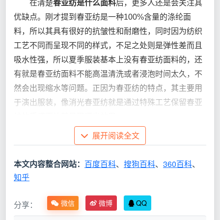
在清楚
春亚纺是什么面料
后，更多人还是会关注其
优缺点。刚才提到春亚纺是一种100%含量的涤纶面
料，所以其具有很好的抗皱性和耐磨性，同时因为纺织
工艺不同而呈现不同的样式，不足之处则是弹性差而且
吸水性强，所以夏季服装基本上没有春亚纺面料的，还
有就是春亚纺面料不能高温清洗或者浸泡时间太久，不
然会出现缩水等问题。正因为春亚纺的特点，其主要用
于演出服装，像消光春亚纺就是通过特殊工艺保留春亚
纺的质感而让其呈现哑光效果。
展开阅读全文
本文内容整合网站：
百度百科
、
搜狗百科
、
360百科
、
知乎
微信
微博
QQ
分享：