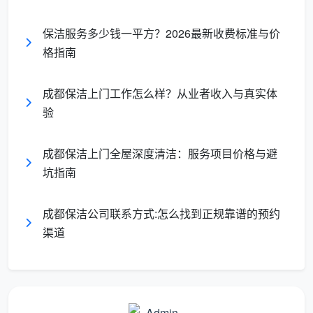
的，所以才要多了解这种面料以及掌握其清洗技巧，不
保洁服务多少钱一平方？2026最新收费标准与价
要使用高温水洗和浸泡，根据服装脏污程度考虑手洗或
格指南
者干洗，确保不影响服装面料的品质。
成都保洁上门工作怎么样？从业者收入与真实体
验
成都保洁上门全屋深度清洁：服务项目价格与避
坑指南
成都保洁公司联系方式:怎么找到正规靠谱的预约
渠道