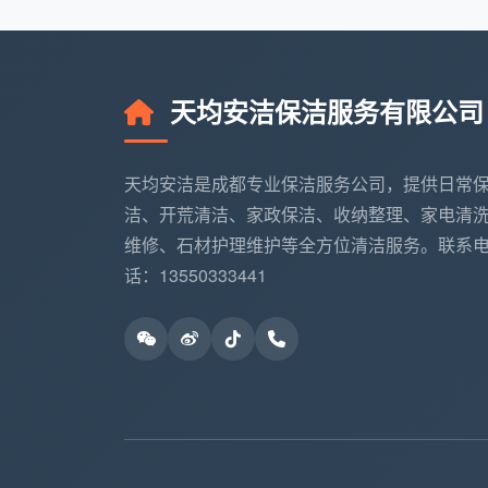
这种管理动作一旦坚持下来，保洁员没有
执行，一线团队习惯将“签名”与“达标”深度
天均安洁保洁服务有限公司
3.2 暗坑二：交接班信息断
假如保洁员A早班清洁完毕签字下班，
天均安洁是成都专业保洁服务公司，提供日常
任？众多纠纷正是因为交接信息的可视化缺
洁、开荒清洁、家政保洁、收纳整理、家电清
设置的“异常备注栏”在这一刻就是破局工具
维修、石材护理维护等全方位清洁服务。联系
表内，接班人员在复工后第一时间确认表格传
话：13550333441
为了将交接持续优化，成都天均安洁保
制”，每日清洁结束必须双向签字并交主管备
案”。
3.3 暗坑三：物料消耗不透
洗手液用得快、卫生纸一天换几次等物
上专门为补充物资、设备异常等物料需求设