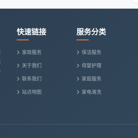
了再以“已经打扫过”搪塞检查的余地。关键是通过反复
绑定，自觉行为慢慢被塑造出来。
快速链接
服务分类
层，保洁标准断裂
但接班保洁员B发现某侧位堵塞未及时处理，到底谁的责
保
家政服务
保洁服务
失而持续发酵。
卫生间保洁员日常打扫签字登记表
中配套
洗
。早班人员签字前需将故障状况等必要异常信息交接记入
关于我们
母婴护理
电
接信息，避免“灰色地带”。
联系我们
家庭服务
洁在所服务的商业综合体领域全面推行项目“表单一式两
站点地图
家电清洗
案，确保任何一个卫生间都拥有完整的“日常打扫值班档
明，连一瓶清洁剂去哪里了都不知道
耗情况永远是保洁成本管控的出血点。而专业签字登记表
计了专栏。通过签字表的领用反馈追踪物业物料趋势，反