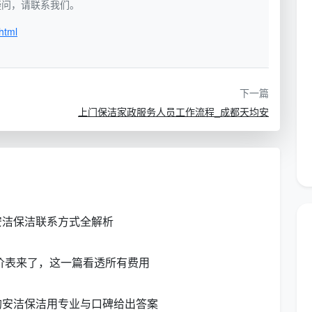
如有疑问，请联系我们。
html
围，便于核实频次合规性
下一篇
位编号，一线管理无盲区
上门保洁家政服务人员工作流程_成都天均安
纸巾、倒垃圾、消杀等
”等多项卫生要求，提高签名后合格率
洁员亲笔签字栏
安洁保洁联系方式全解析
后确认签字，形成闭环
报价表来了，这一篇看透所有费用
料缺位等应在备注栏详细登记
均安洁保洁用专业与口碑给出答案