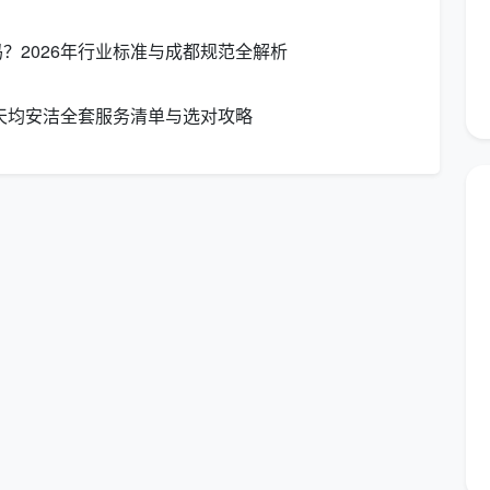
基层保洁员便捷填写的需求，又严格帮不同委托方校准表
的A4表真正进化为标准化执行的信息窗口。
？2026年行业标准与成都规范全解析
三大“暗坑”？
都天均安洁全套服务清单与选对攻略
面孔，有人监督时打扫仔细，没人盯着
在的时候，卫生间每天光洁如新，可他一走投诉就接踵而
天均安洁保洁在驻场服务中最先做的就是用
卫生间保洁员
保洁员每完成一项标准动作后必须在对应栏签字，与此同
状况是否一致，并且引入“逢签必查”的三级抽查制度：
质量；
生合格率。