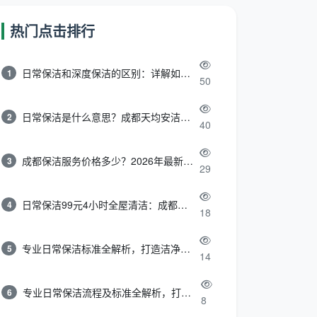
热门点击排行
日常保洁和深度保洁的区别：详解如何选择最适合的清洁服务
1
50
日常保洁是什么意思？成都天均安洁带你快速区分“日常vs深度vs开荒”
2
40
成都保洁服务价格多少？2026年最新报价表来了，这一篇看透所有费用
3
29
日常保洁99元4小时全屋清洁：成都天均安洁保洁超值服务全解析
4
18
专业日常保洁标准全解析，打造洁净舒适生活空间
5
14
专业日常保洁流程及标准全解析，打造洁净舒适环境
6
8