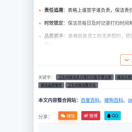
责任追溯
：表格上谁签字谁负责，保洁责任
时效锁定
：保洁员每日及时记录打扫时间
品质抓手
：表格就是员工的无声契约，把
作；
考核依据
：主管根据签字记录判定保洁员
成都天均安洁保洁在与本地多家甲级写
关键字：
卫生间保洁员日常打扫签字登记表
保洁日常
的
日常保洁
签名登记体系能显著提升品质管
保洁品质管控
卫生间保洁数字化
可能都会让管理者陷入死循环。
本文内容整合网站：
百度百科
、
搜狗百科
、
3
二、一份专业的“卫生间保洁员日常打扫
现实中很多保洁公司依然在用简单粗暴的
微信
微博
QQ
分享：
掉了大量过程信息。一份真正具备管理穿透
都天均安洁保洁的自主实践与改良案例，包