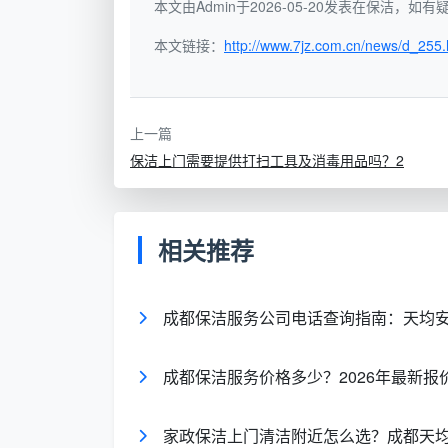
本文由Admin于2026-05-20发表在保洁，
本文链接：
http://www.7jz.com.cn/news/d_255.
核心字段
填写规范与意义
日期与班次
标注早中晚班次时间范
上一篇
清洁区域
具体到楼栋、楼层或厕
保洁上门需要提供打扫工具及消毒用品吗？2
清洁项目细化
如洗便池、刷台面、补
相关推荐
清洁标准参照
明确“十净三无两通一明
保洁员签字栏
每次清洁结束后实操保
成都保洁服务公司电话查询指南：天均
主管复核确认
管理人员巡查核对质量
成都保洁服务价格多少？2026年最新
异常情况备注
无法处理情况报修、物
家政保洁上门清洁附近怎么选？成都天