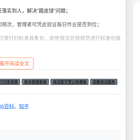
落实到人，解决“踢皮球”问题；
和频次，管理者可凭此验证每日作业是否到位；
日常打扫标准具象化，促使保洁员按规范进行标准化操
的出勤效率和合格率，并与奖惩机制精准挂钩。
展开阅读全文
字楼、购物广场合作时就发现，一套设计科学、落地严谨
打扫签到表
保洁管理表格
保洁签字登记表模板
成都保洁服务
控水平。没有这张表格的约束，无论甲方多么严苛的查岗
60百科
、
知乎
签字登记表”应该包含哪些必备元素？
“√”记录模式，这虽然减轻了保洁员负担，却无形中砍
力的
卫生间保洁员日常打扫签字登记表
长什么样？根据成
含以下核心字段的标准化签名登记表才算合格：