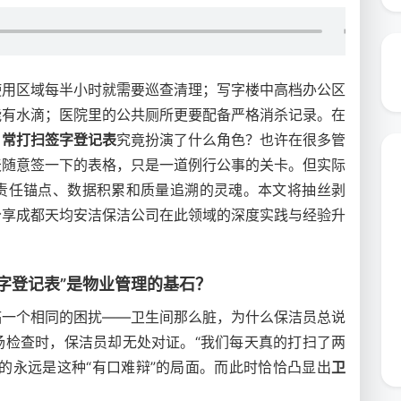
使用区域每半小时就需要巡查清理；写字楼中高档办公区
能有水滴；医院里的公共厕所更要配备严格消杀记录。在
日常打扫签字登记表
究竟扮演了什么角色？也许在很多管
天随意签一下的表格，只是一道例行公事的关卡。但实际
责任锚点、数据积累和质量追溯的灵魂。本文将抽丝剥
分享成都天均安洁保洁公司在此领域的深度实践与经验升
字登记表”是物业管理的基石？
临一个相同的困扰——卫生间那么脏，为什么保洁员总说
场检查时，保洁员却无处对证。“我们每天真的打扫了两
的永远是这种“有口难辩”的局面。而此时恰恰凸显出
卫
：