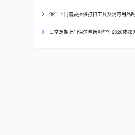
成都天均安洁保洁在服务过程中既尊重
格字段，使
日常打扫签字登记表
从一张不起眼
保洁上门需要提供打扫工具及消毒用品吗
三、一张签字登记表如何堵住保洁管理的
日常定期上门保洁包括哪些？2026成
3.1 暗坑一：人前人后两副
就马虎
很多单位甲方想不通：为什么保洁经理
来？
实际上根源在管理钩子没有下沉。成都
日常打扫签字登记表
强制前台工作可视化。
时主管不定时抽查登记表上的记录与真实卫生
一线保洁员基础自查签名记录；
驻场保洁主管每日全覆盖核对表格及现场
公司品质部门突击随机抽查表格填写与卫