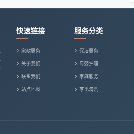
底的清洁，适合对整洁度要求适中的家庭。
：一是固定保洁师长期服务，对你家的情况了然于胸，清
快速链接
服务分类
受节假日调价影响；三是可以在服务过程中随时向保洁师
保
家政服务
保洁服务
工时不够用”
洗
关于我们
母婴护理
电
题：保洁师来了，时间够不够用？会不会到点了还没做完
实际服务经验的保洁时数参考表，供你对照估算：
联系我们
家庭服务
站点地图
家电清洗
备注
适合日常基础维护，厨卫重点区域可覆盖
涵盖六大区域基本清洁，不含阳台杂物整理等附加需求