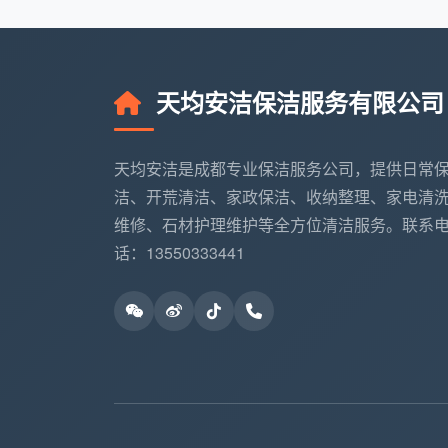
每月一次
：搭配日常自行维护，辅以更彻
选择包月定期保洁有三个看得见的好处
天均安洁保洁服务有限公司
洁效率一次比一次高；二是价格更稳定，不
反馈个性化需求，逐步形成默契。
天均安洁是成都专业保洁服务公司，提供日常
四、不同面积对应多少保洁时长？避免“
洁、开荒清洁、家政保洁、收纳整理、家电清
维修、石材护理维护等全方位清洁服务。联系
很多初次预约保洁的客户都担心一个问
话：13550333441
就匆匆收工？以下是一份基于成都天均安洁
参考保洁时
房屋户型
长
一室一厅（40-60㎡）
2小时以内
两室一厅（60-80㎡）
2.5小时以内