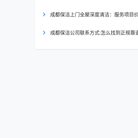
上述六大区域的清洁工作，构成了
定期
成都保洁上门全屋深度清洁：服务项目
上门保洁明确不包含以下服务：整理床铺、
洗餐具炊具，以及任何涉及高空作业的危险
成都保洁公司联系方式:怎么找到正规靠
三、包月 vs 按次：定期保洁怎么选最
当前成都市场上，日常保洁的主流客单价
优惠的单价。以2026年3月市场数据为例，日常
次（100㎡房屋），擦玻璃为15-20元/㎡
元。
成都天均安洁
的包月保洁套餐，针对不
方案：
每周一次
：适合双职工家庭、有宠物或婴
次服务时长根据房屋面积和脏污程度灵活
每两周一次
：适合居住人数较少、日常维