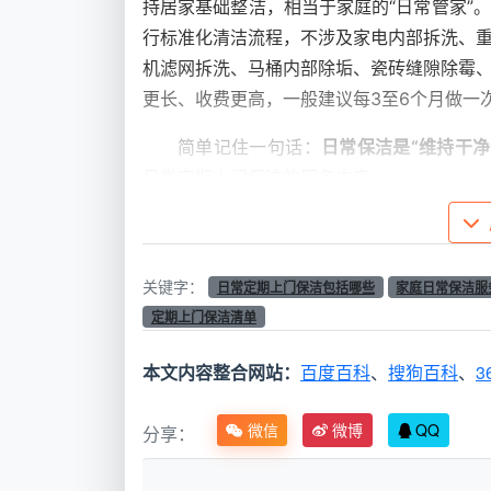
持居家基础整洁，相当于家庭的“日常管家”
行标准化清洁流程，不涉及家电内部拆洗、
机滤网拆洗、马桶内部除垢、瓷砖缝隙除霉
更长、收费更高，一般建议每3至6个月做一
简单记住一句话：
日常保洁是“维持干净
日常定期上门保洁的服务内容。
二、2026年成都家庭定期保洁：六大
以
成都天均安洁保洁
的服务标准为参照
关键字：
日常定期上门保洁包括哪些
家庭日常保洁服
核心区域。不同户型和套餐可能会有细微差
定期上门保洁清单
你精准预估“
上门保洁一次多少钱
”，避免因
本文内容整合网站：
百度百科
、
搜狗百科
、
3
区
具体清洁项目
域
微信
微博
QQ
分享：
客
擦拭餐桌、茶几、电视柜、沙发等家具表