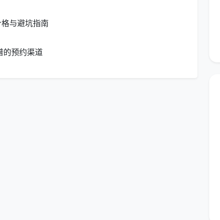
保洁包括什么
的核心答案。需要特别说明的是，日常定期
价格与避坑指南
洗碗洗衣、擦拭工艺品及古董摆件、拆洗油烟机内部、清
操作。如有以上需求，建议单独预约专项服务。
谱的预约渠道
划算？
区间集中在每小时50-80元，定期客户通常可以享受更
保洁价格为50-80元/小时，深度保洁为300-600元/
。春节期间因供需紧张，小时单价往往会冲高到60-100
同家庭的实际脏污程度和清洁频率需求，提供灵活的定制
童的家庭，维持日常整洁的同时降低单次清洁压力。每
匹配，既不浪费工时也不压缩质量。
护较好的家庭，作为基础清洁的补充。