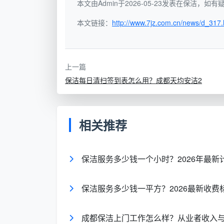
本文由Admin于2026-05-23发表在保洁，
厅
清扫及拖拭；物品简单归位整理
本文链接：
http://www.7jz.com.cn/news/d_317.
卧
擦拭衣柜表面、床头靠、床头柜、书桌、
室
头门框及窗台；地面清洁
上一篇
厨
擦拭墙面、台面、洗手盆、橱柜表面、油
保洁每日清扫签到表怎么用？成都天均安洁2
房
（含集油斗）及地面清洁
卫
擦拭墙面、马桶外表面、洗手盆及台面、
生
相关推荐
龙头、花洒及地面清洁
间
保洁服务多少钱一个小时？2026年最
阳
地面清扫、拖拭，台面及护栏表面擦拭
台
保洁服务多少钱一平方？2026最新收费
玻
室内侧玻璃及窗框擦拭（通常每2个月清
璃
高层够不着的外侧除外）
成都保洁上门工作怎么样？从业者收入