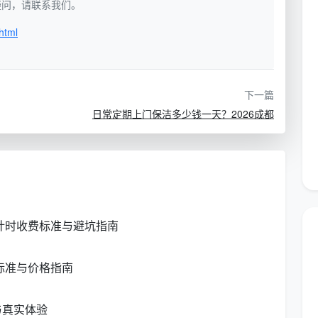
如有疑问，请联系我们。
工具，服务后客户签字验收
html
椅子、门
床铺整理按约定执行（常规日常保洁不含铺
床叠被），贵重摆件主动规避
下一篇
烟机外部
不包含油烟机滤网拆洗和橱柜内部清洁（此
日常定期上门保洁多少钱一天？2026成都
类需求属于深度保洁范畴）
镜面、水
使用专用清洁剂，重点区域重点消毒，毛巾
分色使用避免马桶与台面混擦
新计时收费标准与避坑指南
不含重物搬运和高空作业，花盆周围细致除
尘
标准与价格指南
洁一次，
安全第一，够不着的外侧玻璃不强行作业
与真实体验