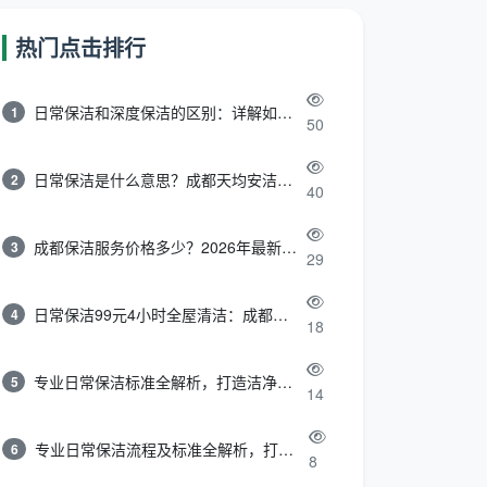
热门点击排行
日常保洁和深度保洁的区别：详解如何选择最适合的清洁服务
1
50
日常保洁是什么意思？成都天均安洁带你快速区分“日常vs深度vs开荒”
2
40
成都保洁服务价格多少？2026年最新报价表来了，这一篇看透所有费用
3
29
日常保洁99元4小时全屋清洁：成都天均安洁保洁超值服务全解析
4
18
专业日常保洁标准全解析，打造洁净舒适生活空间
5
14
专业日常保洁流程及标准全解析，打造洁净舒适环境
6
8