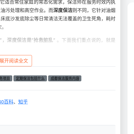
。它适合常住家庭的常态化需求，保洁师在服务时效内执
重油污处理和高空作业。而
深度保洁
则不同，它针对油烟
、床底沙发底除尘等日常清洁无法覆盖的卫生死角，耗时
次。
”，深度保洁是“抢救脏乱”
。下面我们重点说的，就是
展开阅读全文
区域清洁清单
，一份规范的
家庭日常定期保洁
服务，通常覆盖以下六大
务项目
定期保洁包括什么
成都保洁服务内容
异，但总体框架基本一致。提前明确这些内容，也有助于
服务范围模糊而产生额外费用。
60百科
、
知乎
成都天均安洁服务标准
面；地面
使用九色分区毛巾防止交叉污染，自备清洁