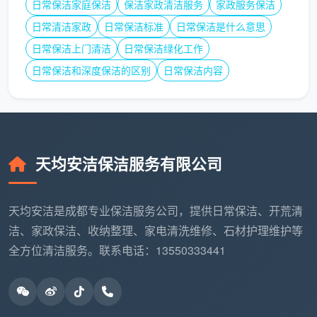
日常保洁家庭保洁
保洁家政清洁服务
家政服务保洁
及
石材翻新晶面处理、木
具备大型工程开荒、
日常清洁家政
日常保洁标准
日常保洁是什么意思
工
地板打蜡抛光、工程竣
酒店厂房保洁、石材
日常保洁上门清洁
日常保洁绿化工作
程
工开荒、外墙清洗
病变处理等高阶能力
养
日常保洁和深度保洁的区别
日常保洁内容
护
从这张表格可以看出，
成都天均安洁保洁
既有满足
双职工家庭日常维护的套餐，也有应对大扫除及高端住
天均安洁保洁服务有限公司
宅养护的深度方案。如果你恰好是那种不希望为了“擦玻
璃”和“洗地板”分开找两拨人的用户，这种“一站式”的综
合公司就能很好地减少沟通的隐性成本。
天均安洁是成都专业保洁服务公司，提供日常保洁、开荒清
洁、家政保洁、收纳整理、家电清洗维修、石材护理维护等
2.4 算价格：透明才是硬道理，拒绝“低开高走”
全方位清洁服务。联系电话：13550333441
2026年，成都的日常保洁服务费到底在什么区间？
市面上有一些屡试不爽的“套路”：比如客服在电话里报
了一个极低的“起步价”，等保洁员上了门，却不断加收