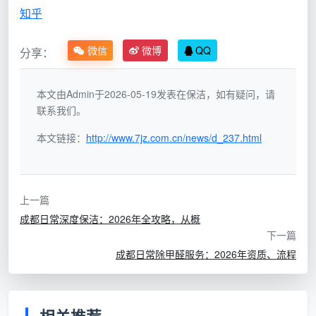
民需求，精细化、重设计的收纳整理服务快速走俏，专
知乎
业收纳师、空间规划师预约火爆。
微信
微博
QQ
分享：
成都巧手匠家政负责人杨雪梅指出，2026年成都家
政收纳市场规模预计将增长30%至40%。“长远看，随着
年轻一代成为消费主力，对高品质生活的追求将推动收
本文由Admin于2026-05-19发表在保洁，如有疑问，请
联系我们。
纳整理需求从‘节日峰值’向‘日常高频’演变”。这意味着一
家优秀的日常保洁公司，不能再是单一的“小时工”模
本文链接：
http://www.7jz.com.cn/news/d_237.html
式，而是必须具备解决复杂居家清洁场景的能力。
1.2 成都市家政协会严格推行“五靠谱”标准
上一篇
为了解决“找保姆、约月嫂像开盲盒”的问题，成都
成都日常深度保洁：2026年全攻略，从概
市商务局指导市家政协会打造了“蓉优爱家”家政服务小
下一篇
程序，并严格入驻标准。入驻该平台的家政企业必须严
成都日常除甲醛服务：2026年资质、流程
格遵守“信用靠谱、技能靠谱、价格靠谱、服务靠谱、保
障靠谱”的“五靠谱”标准。