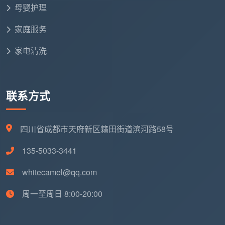
母婴护理
家政行业最怕的是什么？是损坏了贵重物品却无法
家庭服务
追责。不少“游击队”因为没有固定资产和正规注册，常
常在损坏家具后直接“拉黑跑路”。
家电清洗
避坑底线
：选择
成都天均安洁保洁
这类具备工商
实体、口碑可查的
成都日常保洁服务公司
时，哪怕价
联系方式
格略高一些，买来的也是“确定的责任”。在签单前务必
确认这两个问题：“不满意能免费返工吗？多久返？”“保
洁员受伤或打坏贵重物品，有保险赔偿吗？”这两点的答
四川省成都市天府新区籍田街道滨河路58号
案，能帮你快速筛选出真正靠谱的服务商。
135-5033-3441
三、行业横向对比：2026年成都主流合规
whitecamel@qq.com
机构推荐
周一至周日 8:00-20:00
除了像
成都天均安洁保洁
这样能够无缝衔接日常
保洁与工程开荒的本土多面手，成都市场上还有其他几