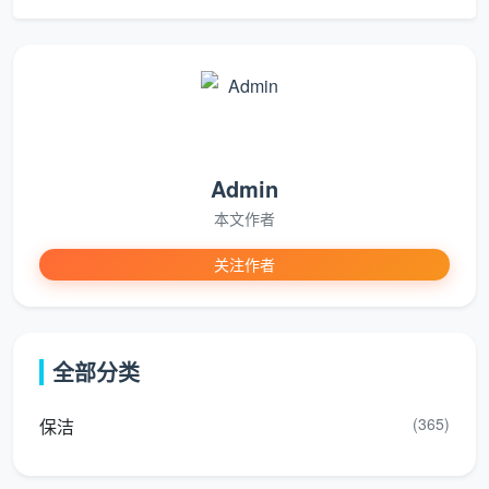
方权威认证及工商注册信息显示，
成都天均安洁保洁
不
仅持有合法的经营执照，其主营业务范围明确涵盖了：
家政服务、专业保洁、清洗消毒服务、建筑物清洁服
务、物业管理等。
避坑要点
：千万不要找“打游击”的临时工，出事根
本找不到人。正规的公司都会有明确的办公地点和经营
Admin
范围，像天均安洁这样业务范围覆盖广泛的，往往意味
本文作者
着其抗风险能力更强、服务更加体系化。
关注作者
2.2 查口碑：真实的“双向”评价最可靠
很多人在找“
成都日常保洁服务公司
”时，容易被低
价迷惑。实际上，真实的用户反馈往往是“双面”的。我
全部分类
们在各大公开平台收集了关于
成都天均安洁保洁
的用
户评价，既有高度的认可，也有严格的监督，这种真实
(365)
保洁
恰恰是判断一家公司是否正规的重要依据。