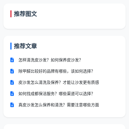
好评端——专业、细致、值得信赖
：
在苏宁等平台的好评区，有用户强烈推荐：“清洁到位，
推荐图文
保证服务时长，干活不挑剔，仔细认真，操作专业，服
务态度好”。还有用户称赞：“安装师傅安装的给力及时
到位，收费合理，穿工装带鞋套正规，主动清理垃圾，
热情服务”。一位半年没好好打扫的业主也表示：“介绍
推荐文章
的阿姨都很靠谱，阿姨都仔仔细细打扫的很干净”。
怎样清洗皮沙发？如何保养皮沙发？
差评端——终端执行的参差
：
除甲醛比较好的品牌有哪些，该如何选择？
当然，家政服务“千人千面”，也有部分用户对终端效果
提出质疑。比如有
开荒保洁
的客户指出：“我人不在，等
皮沙发怎么清洗及保养？才能让沙发更有质感
我回来的时候发现电总闸都没开……什么都没打扫干
如何找成都保洁服务？哪些渠道可以选择？
净”。
真皮沙发怎么保养和清洗？需要注意哪些方面
如何看待这种口碑分化？
行业专家指出，
保洁质量高度依赖“具体保洁