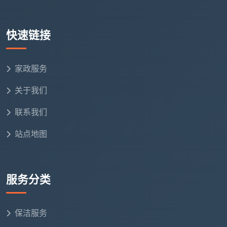
“擦窗费”“重油污处理费”“大户型补偿费”，这就是典型的
非正规公司手段。
快速链接
虽然
成都天均安洁保洁
的不少客户反馈其“收费合
理”，但你在询价时，一定要学会问出“隐性收费”：
家政服务
计时还是计费
：计时工的标准通常会明确划定包含的
关于我们
区域，超过面积是否加钱？
联系我们
是否包含擦窗
：擦单面还是双面？高空外侧玻璃是否
单独加钱？
站点地图
重油污加价
：厨房如果太久没洗，是否有额外的特殊
清洁费？
服务分类
正规的公司都会在服务单上提前标出项目清单，凡
是含含糊糊的，都应快速淘汰。
保洁服务
2.5 看保障：售后与赔付机制是底线