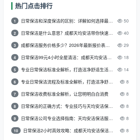
热门点击排行
员当天的状态”和“客户是否在场监督”
。即便是同
一家公司，不同保洁人员的职业素养也存在天然
日常保洁和深度保洁的区别：详解如何选择最适合的清洁服务
50
1
差异。我们在选择时，不应只看好评或只看差
评，而应该看这家公司在收到差评后是否具有完
日常保洁是什么意思？成都天均安洁带你快速区分“日常vs深度vs开荒”
40
2
善的“补救机制”和售后理赔流程——这正是正规保
成都保洁服务价格多少？2026年最新报价表来了，这一篇看透所有费用
29
3
洁公司和游击队的本质区别。
日常保洁99元4小时全屋清洁：成都天均安洁保洁超值服务全解析
18
4
专业日常保洁标准全解析，打造洁净舒适生活空间
14
5
2.3 比服务：能否应对多场景化的深度清洁？
专业日常保洁流程及标准全解析，打造洁净舒适环境
8
6
一家优秀的“
成都日常保洁服务公司
”绝不仅仅是帮
日常保洁收费标准全解析，让您明明白白消费
8
你把地拖干净。2026年的日常保洁其实可以分为三个层
7
级，你要看看这家公司能承接哪些？
日常保洁的正确方式：专业技巧与天均安洁保洁服务全解析
8
8
日常保洁公司专业选择指南：天均安洁保洁服务全解析
8
9
服
务
成都天均安洁保洁的
日常保洁2小时高效攻略：成都天均安洁保洁专业时间管理方案
8
10
核心服务内容
层
应对场景