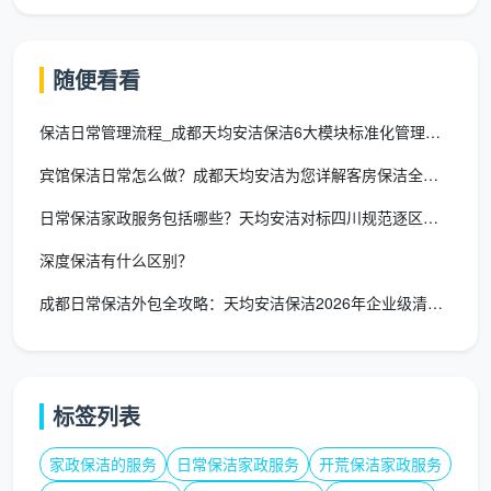
级
基
随便看看
础
卧室、客厅、阳台、厨
覆盖退租保洁、装潢
日
保洁日常管理流程_成都天均安洁保洁6大模块标准化管理体系
房台面、卫生间等表面
后保洁、钟点保洁等
常
除尘与基础清洁
家庭常规需求
宾馆保洁日常怎么做？成都天均安洁为您详解客房保洁全流程
保
洁
日常保洁家政服务包括哪些？天均安洁对标四川规范逐区拆解
深度保洁有什么区别？
专
项
成都日常保洁外包全攻略：天均安洁保洁2026年企业级清洁解决
厨房重油污清除、卫生
覆盖疏通管道、油烟
深
间高温除垢消毒、床底
机/热水器清洗、家电
度
沙发底积尘死角清理
拆洗等
清
洁
标签列表
高
家政保洁的服务
日常保洁家政服务
开荒保洁家政服务
端