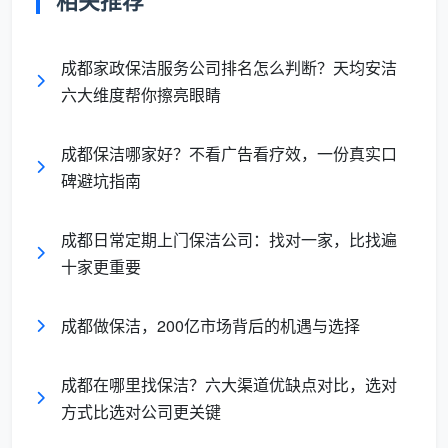
相关推荐
这一官方背书为我们甄别“
成都日常保洁服务公司
”
提供了明确的官方参照：凡是做不到这五点的，基本可
以被剔除出备选名单。
成都家政保洁服务公司排名怎么判断？天均安洁
六大维度帮你擦亮眼睛
二、以成都天均安洁保洁为例：甄别正规
军与游击队的五大硬指标
成都保洁哪家好？不看广告看疗效，一份真实口
碑避坑指南
在成都本土的保洁公司中，
成都天均安洁保洁
不仅
拥有正规的工商注册资质，更难得的是其横跨了“家庭日
成都日常定期上门保洁公司：找对一家，比找遍
常保洁+工程开荒清洁+高端石材养护”等多个细分赛
十家更重要
道。
下面，我们以这家公司为样本，来拆解如何通过“五
成都做保洁，200亿市场背后的机遇与选择
大硬指标”来判断一家公司是否值得下单。
成都在哪里找保洁？六大渠道优缺点对比，选对
2.1 看资质：经营范围与实体保障
方式比选对公司更关键
判断一家公司是否正规，首先得查底细。根据第三