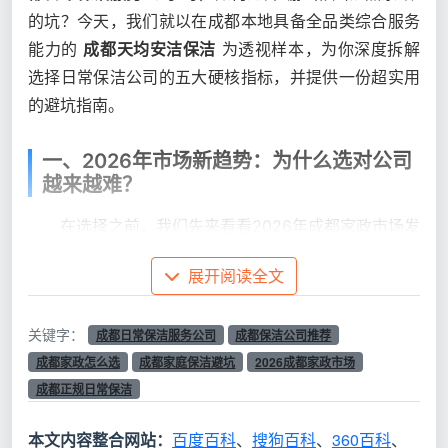
的坑？今天，我们就以在成都本地具备全品类综合服务
能力的
成都天均安洁保洁
为透视样本，为你深度拆解
选择日常保洁公司的五大硬核指标，并提供一份超实用
的避坑指南。
一、2026年市场新趋势：为什么选对公司
越来越难？
在选择之前，我们先来看看2026年成都家政市场发
生的两个核心变化，这直接决定了你选到的公司到底靠
展开阅读全文
不靠谱。
1.1 从“简单擦灰”到“精细化收纳”
关键字：
成都日常保洁服务公司
成都保洁公司推荐
成都家政怎么选
成都家庭保洁避坑
2026成都家政市场
过去找“
成都日常保洁服务公司
”，很多人只要求把
成都正规日常保洁
地拖干净、把桌子抹干净。但2026年，成都家政市场迎
来了质的升级。记者走访发现，传统保洁已难以满足市
本文内容整合网站：
百度百科
、
搜狗百科
、
360百科
、