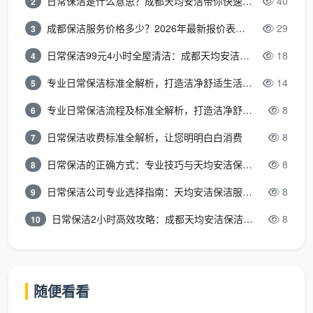
日常保洁是什么意思？成都天均安洁带你快速区分“日常vs深度vs开荒”
40
2
成都保洁服务价格多少？2026年最新报价表来了，这一篇看透所有费用
29
3
日常保洁99元4小时全屋清洁：成都天均安洁保洁超值服务全解析
18
4
专业日常保洁标准全解析，打造洁净舒适生活空间
14
5
专业日常保洁流程及标准全解析，打造洁净舒适环境
8
6
日常保洁收费标准全解析，让您明明白白消费
8
7
日常保洁的正确方式：专业技巧与天均安洁保洁服务全解析
8
8
日常保洁公司专业选择指南：天均安洁保洁服务全解析
8
9
日常保洁2小时高效攻略：成都天均安洁保洁专业时间管理方案
8
10
随便看看