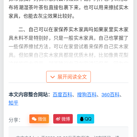
布将潮湿茶叶茶包直接包裹下来，也可以用来擦拭实木
家具，也能去灰尘效果比较好。
二、自己可以在家保养实木家具吗如果家里实木家
具木料不是特别好，只是一般实木家具，自己也掌握了
一些保养擦拭方法，可以在家尝试着来保养自己实木家
具。但如果自己实木家具都是优质木材，比如像黄花梨
这样的实木家具，就不建议自己在家进行保养，因为它
比较名贵，如果在保养方法稍微出点错误，就会影响到
展开阅读全文
家具外观形象，建议最好选择专业保养家具师傅上门来
进行保养。
本文内容整合网站：
百度百科
、
搜狗百科
、
360百科
、
知乎
家里有实木家具的，在了解了实木家具的保养擦拭
方法，如果是一般家具，可以自己在家保养，但如果是
微信
微博
QQ
分享：
比较高档家具最好是选择专业师傅。比如好多家庭在对
实木家具保养时，愿意选择万师傅上门来对实木家具进