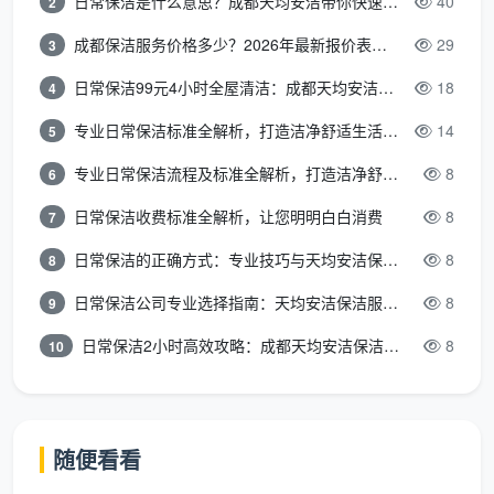
日常保洁是什么意思？成都天均安洁带你快速区分“日常vs深度vs开荒”
40
2
成都保洁服务价格多少？2026年最新报价表来了，这一篇看透所有费用
29
3
日常保洁99元4小时全屋清洁：成都天均安洁保洁超值服务全解析
18
4
专业日常保洁标准全解析，打造洁净舒适生活空间
14
5
专业日常保洁流程及标准全解析，打造洁净舒适环境
8
6
日常保洁收费标准全解析，让您明明白白消费
8
7
日常保洁的正确方式：专业技巧与天均安洁保洁服务全解析
8
8
日常保洁公司专业选择指南：天均安洁保洁服务全解析
8
9
日常保洁2小时高效攻略：成都天均安洁保洁专业时间管理方案
8
10
随便看看