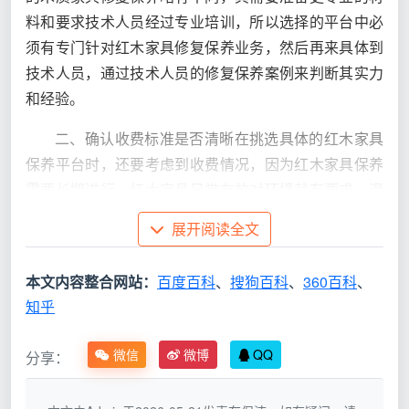
料和要求技术人员经过专业培训，所以选择的平台中必
须有专门针对红木家具修复保养业务，然后再来具体到
技术人员，通过技术人员的修复保养案例来判断其实力
和经验。
二、确认收费标准是否清晰在挑选具体的红木家具
保养平台时，还要考虑到收费情况，因为红木家具保养
需要长期进行。红木家具日常存放对环境就有要求，温
度湿度不满足要求很容易出现家具开裂或者发霉的情
展开阅读全文
况，尤其是冬季供暖时家具腿容易裂开等，同时新生产
的红木家具和存放几年的红木家具保养方法也不同，所
本文内容整合网站：
百度百科
、
搜狗百科
、
360百科
、
以考虑到保养修复作业内容不同，就要确保选择的红木
知乎
家具保养平台针对具体服务有清晰的报价标准，这样利
于客户控制预算，像万师傅平台就有多种报价方式，具
微信
微博
QQ
分享：
体可注册咨询。选择红木家具保养平台要重视刚才提到
的方面，然后咨询技术人员后根据自己的红木家具情