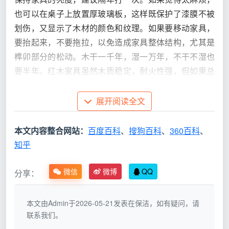
也可以在桌子上放置厚玻璃板，这样既保护了漆膜不被
划伤，又显示了木材的颜色和纹理。如果要移动家具，
要抬起来，不要拖拉，以免造成家具整体结构，尤其是
榫卯部分的松动。木干一千年，湿一万年，不干不湿也
要半年。红木家具虽然木质稳定，耐火性强，但如果总
是泡水受潮，可能会有轻微损坏。
展开阅读全文
即使是耐腐蚀性强、硬度大的紫檀木，也不会被破
坏，但会因为泡水而失去表面光泽或留下水印。红木家
本文内容整合网站：
百度百科
、
搜狗百科
、
360百科
、
具遇水，不要让风吹，也不要加热。一定要阴干，然后
知乎
用钢丝绒擦拭水印，再打蜡恢复光泽！
微信
微博
QQ
分享：
本文由Admin于2026-05-21发表在保洁，如有疑问，请
联系我们。