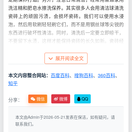
洗洁精和肥皂水擦洗保养。其实很多人会用清洁球清洗
瓷砖上的顽固污渍，会损坏瓷砖。我们可以使用水浸
泡，然后用软刷轻轻刷它们，而不是用钢丝球等尖锐的
东西进行破坏性清洁。同时，清洗后一定要立即晾干，
不要留下水渍，这样才能保持瓷砖的长久如新。瓷砖经
常被水、铁锈、油脂、肥皂和污垢等玷污。尤其是瓷砖
接缝处，更容易藏污纳垢。为了保持瓷面的清洁，又不
展开阅读全文
损伤瓷面的强光，可以使用多功能去污膏进行清洁。瓷
砖缝隙处，先用牙刷沾一点去污膏去除污垢，再用毛刷
本文内容整合网站：
百度百科
、
搜狗百科
、
360百科
、
在缝隙处涂防水剂，这样既能防止渗水又能防止霉菌滋
知乎
生。
微信
微博
QQ
分享：
本文由Admin于2026-05-21发表在保洁，如有疑问，请
联系我们。