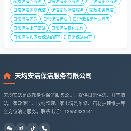
家政保洁的服务
日常保洁家政服务
开荒保洁家政服务
日常保洁家庭保洁
保洁家政清洁服务
家政服务保洁
精开
精装房、
荒
日常清洁家政
日常保洁标准
除胶处理、地板打蜡、
日常保洁是什么意思
胶痕残留
（标
6-12
厨卫深度清洁、玻璃内
日常保洁上门清洁
日常保洁绿化工作
较多的新
准
外侧清洁
日常保洁和深度保洁的区别
日常保洁内容
房
款）
深度
开荒
高温蒸汽消毒、石材养
别墅、复
12-
（高
护、吊顶/窗槽死角清
式楼或高
20
天均安洁保洁服务有限公司
端
洁、建筑垃圾清运
要求场景
款）
天均安洁是成都专业保洁服务公司，提供日常保洁、开荒清
按房屋类型区分，普通住宅简开荒约3-6元/㎡
洁、家政保洁、收纳整理、家电清洗维修、石材护理维护等
（100㎡约300-720元），精开荒约6-12元/㎡（100㎡
全方位清洁服务。联系电话：13550333441
约600-1200元）；别墅/复式深度开荒可达15-20元/
㎡。面积越小，单价越高——100㎡以下单价5-8元/