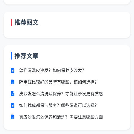
50-
约
3小
推荐图文
90
129
同上，覆盖全屋六大区域
时
㎡
元
90-
约
4小
130
159
同上，适用定期打扫的房间
推荐文章
时
㎡
元
怎样清洗皮沙发？如何保养皮沙发？
以上套餐价格参考成都市场主流报价，适用
除甲醛比较好的品牌有哪些，该如何选择？
于定期打扫的房间。
皮沙发怎么清洗及保养？才能让沙发更有质感
如何找成都保洁服务？哪些渠道可以选择？
需要注意的是，日常保洁按小时计费并不意味着“想
真皮沙发怎么保养和清洗？需要注意哪些方面
擦多久擦多久”。多数家政公司会设定最低服务时长（通
常2-3小时起做），白班和晚班的价格也可能不同，晚