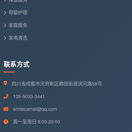
清洗
元/㎡
高空作业费
母婴护理
木地
家庭服务
板打
约10元/㎡
含抛光
蜡
家电清洗
地毯
化纤1.5-2元/㎡，纯毛2-3
起价200元
清洗
元/㎡
联系方式
窗帘
水洗约9元/斤，干洗约18
15斤起
清洗
元/斤
四川省成都市天府新区籍田街道滨河路58号
135-5033-3441
以上价格参考成都市场主流报价。家电清洗、地板
保养等专项服务与日常保洁、深度保洁属于不同服务类
whitecamel@qq.com
型，建议根据实际需求单独预约。
周一至周日 8:00-20:00
五、独特视角：同一项“日常保洁”，报价差