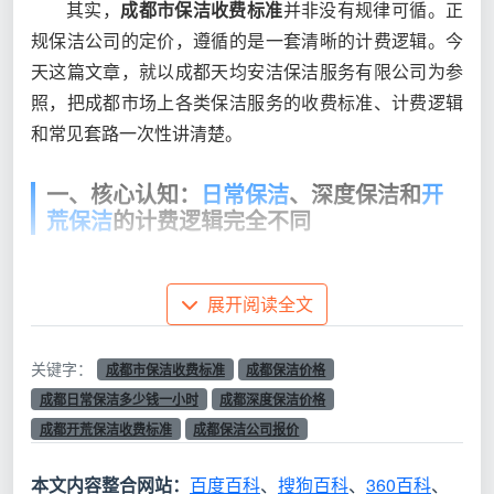
其实，
成都市保洁收费标准
并非没有规律可循。正
规保洁公司的定价，遵循的是一套清晰的计费逻辑。今
天这篇文章，就以成都天均安洁保洁服务有限公司为参
照，把成都市场上各类保洁服务的收费标准、计费逻辑
和常见套路一次性讲清楚。
一、核心认知：
日常保洁
、深度保洁和
开
荒保洁
的计费逻辑完全不同
很多消费者对
成都市保洁收费标准
的困惑，根源在
于把不同服务类型的报价混为一谈。实际上，日常保
展开阅读全文
洁、深度保洁和开荒保洁是三套完全不同的收费体系：
关键字：
成都市保洁收费标准
成都保洁价格
服
成都日常保洁多少钱一小时
成都深度保洁价格
务
主流计费
成都市市场参考
成都开荒保洁收费标准
成都保洁公司报价
适用场景
类
方式
价
型
本文内容整合网站：
百度百科
、
搜狗百科
、
360百科
、