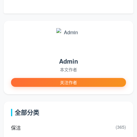
按次/套餐计费
：购买套餐可大幅降低均价。例如3
小时日常保洁单次收费约180元（折合60元/小
时），但购买次卡后折算时薪可降至40元以下。
按面积计费
：部分公司普通打扫（不擦玻璃）约3-5
元/㎡，全面打扫（含擦玻璃）约4-6元/㎡。
Admin
2. 套餐计费参考（成都市场主流）
本文作者
关注作者
服
参
户型
务
考
核心服务内容
面积
时
价
长
格
全部分类
50
约
2小
厨房台面、卫生间、家具表
(365)
保洁
㎡以
89
时
面、地面、物品整理
下
元