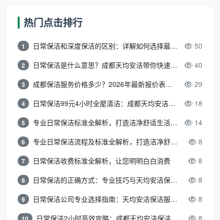
班通常上浮约40%。
热门点击排行
三、深度保洁和开荒保洁怎么收费？面积
计价里的“分级逻辑”
日常保洁和深度保洁的区别：详解如何选择最适合的清洁服务
50
1
日常保洁是什么意思？成都天均安洁带你快速区分“日常vs深度vs开荒”
40
2
1. 深度保洁：按面积为主，按小时为辅
成都保洁服务价格多少？2026年最新报价表来了，这一篇看透所有费用
29
3
深度保洁是日常保洁基础上对卫生死角、顽固污渍
的全面清理。成都市深度保洁按面积计费约8-15元/㎡，
日常保洁99元4小时全屋清洁：成都天均安洁保洁超值服务全解析
18
4
按小时计费约50-80元/人/小时。
专业日常保洁标准全解析，打造洁净舒适生活空间
14
5
部分公司也提供按小时的深度保洁套餐：3小时
专业日常保洁流程及标准全解析，打造洁净舒适环境
8
6
（60㎡以内）约149元，4小时（60-90㎡）约199元，
日常保洁收费标准全解析，让您明明白白消费
8
7
5小时（90-120㎡）约249元。服务内容在日常保洁基
础上，增加卫生间水垢清除、厨房油污处理、床底沙发
日常保洁的正确方式：专业技巧与天均安洁保洁服务全解析
8
8
底等死角清理。
日常保洁公司专业选择指南：天均安洁保洁服务全解析
8
9
专项区域深度清洁也有单独报价，如厨房深度保养
日常保洁2小时高效攻略：成都天均安洁保洁专业时间管理方案
8
10