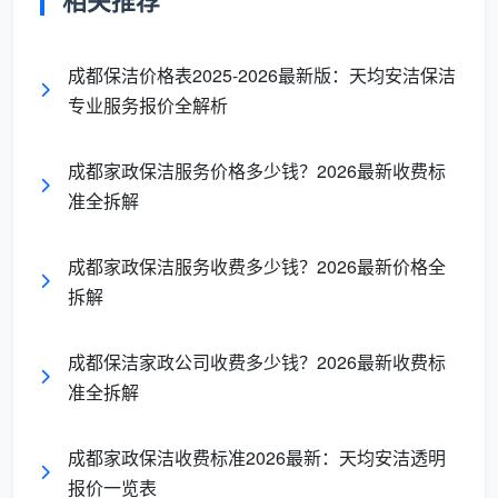
相关推荐
清
件计费
清洗80-150元/
求
洁
台等
成都保洁价格表2025-2026最新版：天均安洁保洁
专业服务报价全解析
如果不分清服务类型就开始比价，就像拿打车的起
步价去比包车的日租价，怎么比都是错的。
成都家政保洁服务价格多少钱？2026最新收费标
二、日常保洁怎么收费？小时计费的“明码”
准全拆解
与“暗码”
成都家政保洁服务收费多少钱？2026最新价格全
日常保洁是成都家庭需求量最大的保洁服务。目前
拆解
成都市场基础时薪普遍在35-60元之间，具体受服务形
式和区域影响。
成都保洁家政公司收费多少钱？2026最新收费标
1. 主流计费模式
准全拆解
按小时计费（单次）
：日常保洁单次服务价格多在
成都家政保洁收费标准2026最新：天均安洁透明
35-42元/小时，中心城区如武侯区、锦江区因平台
报价一览表
集中，时薪稳定在37-42元。