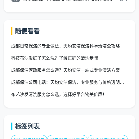
一间约350-480元（不含电器拆洗），卫生间深度清洁
约130-180元。
2. 开荒保洁：按面积分级定价
随便看看
开荒保洁针对新房装修后的首次全面清洁，收费标
成都日常保洁的专业做法：天均安洁保洁科学清洁全攻略
准按服务深度分层：
科技布沙发脏了怎么洗？了解正确的清洗步骤
收费
成都保洁家政服务怎么选？天均安洁一站式专业清洁方案
服务
标准
核心服务内容
适用场景
深度
（元/
成都保洁公司电话：天均安洁保洁，专业服务与价格透明指南
㎡）
布艺沙发清洗服务怎么选，选择好平台物美价廉！
简开
毛坯房轻
荒
全屋除尘、地面清扫、
度污染、
（基
3-6
厨卫表面去污、玻璃外
简单装修
标签列表
础
侧清洁
后
款）