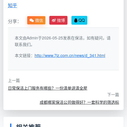
知乎
日
按小时计
35-42元/小时
每周/每两周
常
费为主，
微信
微博
QQ
分享：
（单次），套餐
维持基础卫
保
部分按面
更低
生
洁
积或套餐
本文由Admin于2026-05-25发表在保洁，如有疑问，请
联系我们。
深
换季大扫
按小时或
按面积约8-15元/
度
除、搬家退
本文链接：
http://www.7jz.com.cn/news/d_341.html
按面积计
㎡；按小时约50-
保
租、节前全
费
80元/人/小时
洁
屋焕新
上一篇
开
普通住宅5-12元/
日常保洁上门服务有哪些？一份清单讲清全屋
荒
按面积计
新房装修后
㎡，精装房8-15
下一篇
保
费为主
首次清洁
元/㎡
成都哪家保洁公司做得好？一套科学的筛选标
洁
专
油烟机清洗150-
单一场景的
项
按项或按
280元/台，空调
专业清洁需