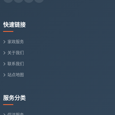
㎡，200㎡以上可协商至3-5元/㎡。
四、专项清洁及其他服务怎么收费？
快速链接
除了三大核心服务，成都市场上常见的专项清洁也
有清晰的收费标准：
家政服务
专项
关于我们
参考价格
备注
服务
联系我们
油烟
顶吸式150-220元/台，侧
全拆清洗价格
站点地图
机清
吸式200-280元/台
更高
洗
空调
挂机60-100元/台，柜机
中央空调按组
服务分类
清洗
100-150元/台
计费
保洁服务
玻璃
单面5-8元/㎡，双面8-15
高层可能加收