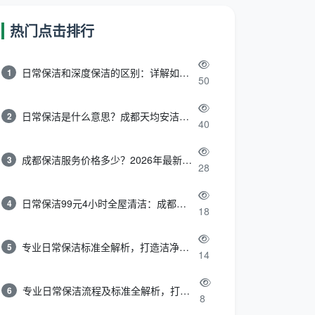
热门点击排行
日常保洁和深度保洁的区别：详解如何选择最适合的清洁服务
1
50
日常保洁是什么意思？成都天均安洁带你快速区分“日常vs深度vs开荒”
2
40
成都保洁服务价格多少？2026年最新报价表来了，这一篇看透所有费用
3
28
日常保洁99元4小时全屋清洁：成都天均安洁保洁超值服务全解析
4
18
专业日常保洁标准全解析，打造洁净舒适生活空间
5
14
专业日常保洁流程及标准全解析，打造洁净舒适环境
6
8