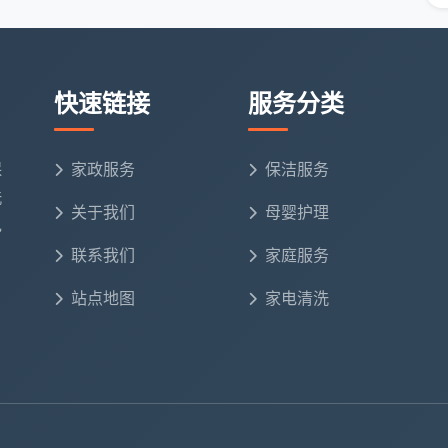
质沙发80-120元/座
面积阶梯计价
快速链接
服务分类
保
家政服务
保洁服务
洗
团队，所有保洁人员均掌握不同装修材质的清洁技巧和设
关于我们
母婴护理
电
培训，确保每一位服务人员都能提供标准化、专业化的清
联系我们
家庭服务
站点地图
家电清洗
，无刺鼻气味、无残留，对老人、小孩、宠物友好。同时
吸尘器、高压清洗机、蒸汽消毒机等，清洁效率比常规设