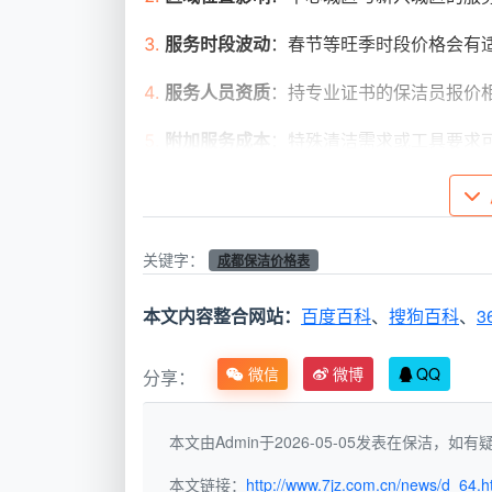
服务时段波动
：春节等旺季时段价格会有
服务人员资质
：持专业证书的保洁员报价
附加服务成本
：特殊清洁需求或工具要求
天均安洁保洁2025-2026服
家庭保洁服务价格
关键字：
成都保洁价格表
天均安洁保洁为成都家庭用户提供全方
本文内容整合网站：
百度百科
、
搜狗百科
、
3
服务类
微信
微博
QQ
分享：
收费方式
价格
型
本文由Admin于2026-05-05发表在保洁，
日常保
按小时收
40-
本文链接：
http://www.7jz.com.cn/news/d_64.h
洁
费