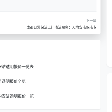
-6.0元/平方米
全屋基础清洁服务
下一篇
成都日常保洁上门清洁服务：天均安洁保洁专
-900元/月
每周1次，含基础清洁
400-600元/
含玻璃清洁、厨房油污处理等
安洁透明报价一览表
洁透明报价全览
元/平方米
新房装修后首次全面清洁
均安洁透明报价一览
洁保洁实际报价