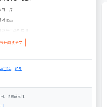
适当上浮
相对较高
可能产生额外费用
展开阅读全文
务价格明细
位的清洁解决方案，具体收费标准如下：
60百科
、
知乎
范围
服务内容
如有疑问，请联系我们。
地面清洁、家具除尘、厨卫基础清
70元/人/小时
tml
洁