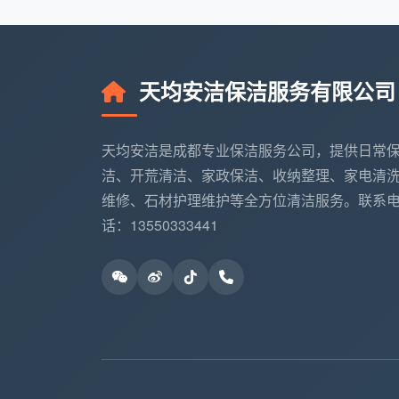
软装清洗服务
：布艺沙发70-100元/座，皮
地毯清洗服务
：100平米内300元起，按
天均安洁保洁服务有限公司
天均安洁保洁的独特优势
天均安洁是成都专业保洁服务公司，提供日常
专业团队保障服务质量
洁、开荒清洁、家政保洁、收纳整理、家电清
天均安洁保洁拥有经过严格培训的专业
维修、石材护理维护等全方位清洁服务。联系
备操作规范。公司特别注重员工的专业技能
话：13550333441
洁服务。
环保材料与先进设备
公司采用符合国家环保标准的清洁耗材
配备德国工业级专业清洁设备，包括大功率
备提升30%。