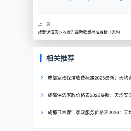
日常保
按面积收
3.0
上一篇
洁
费
成都保洁怎么收费？最新收费标准解析（天均
包月服
月度套餐
600
务
相关推荐
深度保
按户型收
套一
成都家政保洁收费标准2026最新：天均
洁
费
次
成都保洁家政价格表2026最新：天均安
开荒保
按面积收
6-8
洁
费
成都日常保洁家政服务价格表2026：天
数据来源：成都保洁市场调研及天均安