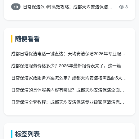
日常保洁2小时高效攻略：成都天均安洁保洁专业时间管理方案
8
定期维护的房间按基础价执行；长期未清洁、厨卫
10
重度油污、杂物堆积过多的房间，清洁难度提升，价格
可能上浮。这也是定期保洁比“脏到受不了才叫一次”更
经济的原因——长期维持整洁的房间，每次清洁耗时和
随便看看
难度都更可控。
成都日常保洁电话一键直达：天均安洁保洁2026年专业服务热线
4. 区域与时段
成都保洁服务价格多少？2026年最新报价表来了，这一篇看透所
成都主城区（青羊/武侯/高新区）报价通常比郊区
（郫都/温江）略高；不同时段价格也可能不同。特别需
日常保洁家政服务方案怎么定？成都天均安洁按需匹配5大场景更省
要注意的是，法定节假日的价格一般会有明显上浮，建
日常保洁的具体服务内容有哪些？成都天均安洁保洁全面解析
议提前两周以上预约以锁定合理价格。
日常保洁全套教程：成都天均安洁保洁专业级家庭清洁完全指南
四、不同服务类型的收费标准：一项表看
清全品类
很多消费者把日常保洁、深度保洁和
开荒保洁
的价
标签列表