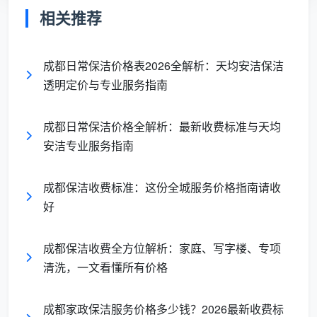
上
相关推荐
费
日常保洁按小时计费时，不同等级的保洁师，其价
成都日常保洁价格表2026全解析：天均安洁保洁
格是不一样的，日常三星保洁费用大概在30~50元/小
透明定价与专业服务指南
时。按面积计费方面，成都市场全屋日常保洁约3-4.5
元/㎡，100平米的家庭保洁费用大约在150-300元之
成都日常保洁价格全解析：最新收费标准与天均
间。
安洁专业服务指南
长尾词自然覆盖：
成都日常保洁多少钱一小
成都保洁收费标准：这份全城服务价格指南请收
时、成都保洁套餐价格、成都定期保洁包月多少
好
钱。
成都保洁收费全方位解析：家庭、写字楼、专项
清洗，一文看懂所有价格
二、独特视角：定期保洁为什么比“想起来
才约”更省钱？
成都家政保洁服务价格多少钱？2026最新收费标