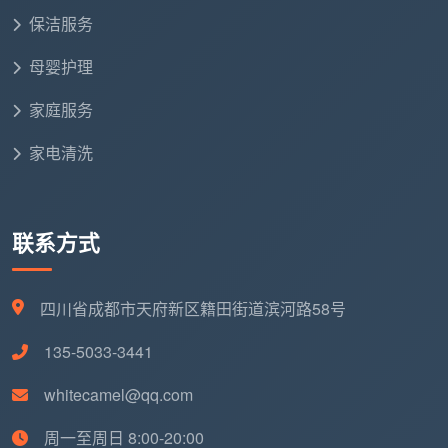
保洁服务
五、独特视角：同一项保洁服务，报价差
母婴护理
一倍的全链条拆解
家庭服务
很多消费者在对比“
成都日常定期上门保洁收费标
准
”时，只盯住了最后的单价数字。但实际上，同一项
家电清洗
日常保洁35元和60元之间的差距，往往包含了五个维度
的差异：
联系方式
1. 服务模式差异（平台中介 vs 员工直营）
中介平台以低价吸引订单再转包给兼职人员，每单
抽成比例较高。保洁员到手收入被大幅压缩，积极性不
四川省成都市天府新区籍田街道滨河路58号
足，甚至出现平台低价雇人、服务质量失控后商家失联
135-5033-3441
的情况。而员工直营模式——保洁师由公司统一招聘、
统一培训、统一管理——虽然单价相对更高，但服务标
whitecamel@qq.com
准统一、出了问题能找到责任人。45元/小时以上的报
周一至周日 8:00-20:00
价通常意味着保洁师是公司正式员工，背后有培训成本