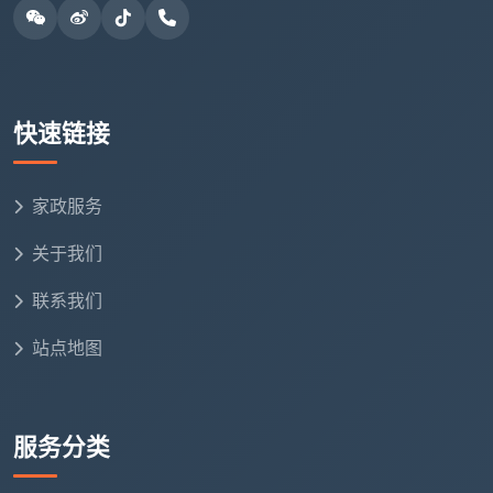
开
30-60
3-12元/㎡
荒
新房装修后首次清
元/人/小
（精开荒6-12
保
洁
时
元/㎡）
快速链接
洁
日常保洁套餐参考
：2小时89元（50㎡以下）、3小
家政服务
时129元（50-90㎡）、4小时159元（90-130
关于我们
㎡），适用于定期打扫、基础整洁的房间。
联系我们
深度保洁参考
：3小时149元（60㎡以内）、4小时
199元（60-90㎡）、5小时249元（90-120㎡），
站点地图
在日常保洁基础上增加卫生间水垢清除、厨房油污处
理、床底沙发底等死角清理。
服务分类
日常保洁与深度保洁各有分工，科学搭配才能做到
既控制预算又全面覆盖。