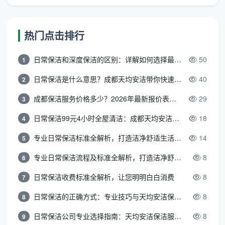
四个维度：
热门点击排行
1. 房屋面积与户型
面积越大、房间越多，按面积计费的总价越高，但
日常保洁和深度保洁的区别：详解如何选择最适合的清洁服务
50
1
单平价格反而更划算。100㎡以下户型按面积计费单价
日常保洁是什么意思？成都天均安洁带你快速区分“日常vs深度vs开荒”
40
2
通常较高，大户型单平单价可协商更低。按小时计费
时，大户型意味着更长的清洁时间，总费用自然更高。
成都保洁服务价格多少？2026年最新报价表来了，这一篇看透所有费用
29
3
日常保洁99元4小时全屋清洁：成都天均安洁保洁超值服务全解析
18
4
2. 服务频率与周期
这是影响“
成都日常定期上门保洁收费标准
专业日常保洁标准全解析，打造洁净舒适生活空间
”最关键
14
5
的因素。成都市场上，包月保洁按每月服务次数不同，
专业日常保洁流程及标准全解析，打造洁净舒适环境
8
6
收费约1.2-2.0元/平方米/次——每月1次约1.3-2.0元/㎡/
日常保洁收费标准全解析，让您明明白白消费
8
7
次，每月2次约1.2-1.8元/㎡/次，频率越高单次越便宜。
包月服务频率越高，单次分摊成本越低。
日常保洁的正确方式：专业技巧与天均安洁保洁服务全解析
8
8
日常保洁公司专业选择指南：天均安洁保洁服务全解析
8
9
3. 房屋脏污程度