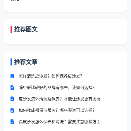
波动影响。以100平米的普通住宅为例：如果包月做家
政保洁，一般约150元一次，取决于一个月打扫几次。
更重要的是，固定的保洁师会逐渐熟悉你家的户型
推荐图文
布局、家具材质和清洁偏好，每次服务的效率逐次提
升。临时约单每次都是“从零开始”，定期合作则是“持续
叠加”——这种效率复利，是单次比价时完全看不到的隐
藏价值。
推荐文章
怎样清洗皮沙发？如何保养皮沙发？
长尾词自然覆盖：
成都定期保洁比单次划算
吗、成都保洁月卡价格、成都保洁周卡套餐。
除甲醛比较好的品牌有哪些，该如何选择？
皮沙发怎么清洗及保养？才能让沙发更有质感
三、影响“成都日常定期上门保洁收费标准”
如何找成都保洁服务？哪些渠道可以选择？
的四大因素
真皮沙发怎么保养和清洗？需要注意哪些方面
成都市场上同类型保洁服务的价格差异，主要来自