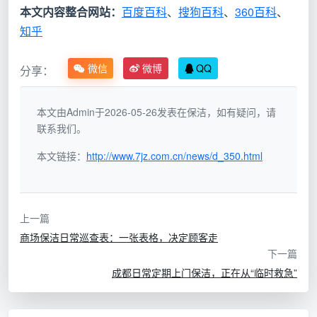
本文内容整合网站：
百度百科
、
搜狗百科
、
360百科
、
知乎
按
小户型局部打
灵活但总价
小
30-60元/小
扫、临时待客
不可控，不
时
时（通常3小
微信
微博
QQ
分享：
应急、按需灵
同时段和平
计
时起做）
活预约
台差异明显
费
本文由Admin于2026-05-26发表在保洁，如有疑问，请
联系我们。
按
面
本文链接：
http://www.7jz.com.cn/news/d_350.html
家庭全屋日常
费用提前锁
1.5-4.5元/㎡
积
保洁，户型越
定，不受时
（建筑面积）
计
大单平越划算
长影响
费
上一篇
商场保洁日常巡查表：一张表格，决定顾客走
定
包月150-300
下一篇
期
价格锁定、
元/月/次，套
每周/每两周
成都日常定期上门保洁，正在从“临时救急”
套
不受市场波
餐价省
固定上门的常
餐
动影响，长
12%-18%以
住家庭
计
期成本最低