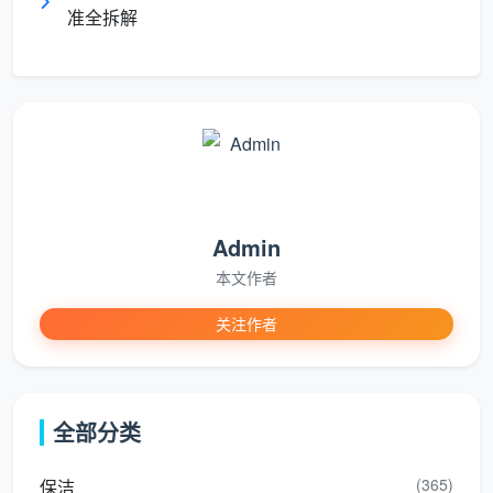
准全拆解
大多数成都消费者对“
成都日常定期上门保洁收费
标准
”的关注，停留在单次比价。但定期保洁真正的
账，远不只是单次便宜了几块钱。
1. 单次临时保洁的“隐形成本”
临时约单次日常保洁，看似灵活，但每次都要重新
预约、重新沟通需求、保洁师重新熟悉户型。更关键的
是，成都保洁市场的价格存在明显的季节波动——节前
Admin
高峰期价格普遍上浮，部分时段时薪可从平时的35-42
本文作者
元涨至40-50元甚至更高。不签定期套餐，每次都是在
关注作者
不确定的价格波动中“碰运气”。
2. 定期长期保洁的“价格锁定+效率复利”
定期保洁最大的价值不在“单价低”，而在于
价格锁
全部分类
定
和
效率复利
。定期套餐单次价格直降约12%-18%，更
关键的是套餐价在整个服务周期内保持不变，不受市场
(365)
保洁