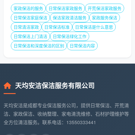
格混为一谈，这也是“
成都日常定期上门保洁收费标准
”
家政保洁的服务
日常保洁家政服务
开荒保洁家政服务
经常被误解的原因之一。三者是完全不同的服务类型，
日常保洁家庭保洁
保洁家政清洁服务
家政服务保洁
计费逻辑也不同：
日常清洁家政
日常保洁标准
日常保洁是什么意思
服
日常保洁上门清洁
按小时
日常保洁绿化工作
务
计费
按面积计费
日常保洁和深度保洁的区别
日常保洁内容
适用场景
类
（参
（参考）
型
考）
日
定期维护基础卫
常
30-60
天均安洁保洁服务有限公司
1.5-4.5元/㎡
生，每周或每两周
保
元/小时
一次
洁
天均安洁是成都专业保洁服务公司，提供日常保洁、开荒清
深
洁、家政保洁、收纳整理、家电清洗维修、石材护理维护等
40-65
度
换季大扫除、搬家
全方位清洁服务。联系电话：13550333441
元/人/小
4-15元/㎡
保
退租、长期未打扫
时
洁