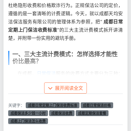
杜绝隐形收费和价格欺诈行为。正规保洁公司的定价，
遵循的是一套清晰的计费逻辑。今天，就以成都天均安
洁保洁服务有限公司的管理体系为参照，把“
成都日常
定期上门保洁收费标准
”的三大主流计费模式拆开讲清
楚，并附带一份实用的避坑手册。
一、三大主流计费模式：怎样选择才能性
价比最高？
在成都，
日常保洁
服务的收费方式主要分为三种：
按小时计费、按面积计费和定期套餐计费。三种模式各
展开阅读全文
有适用场景：
关键字：
成都日常定期上门保洁收费标准
成都日常保洁价格
计
单价范围（成
成都保洁多少钱一小时
成都保洁收费
成都定期保洁套餐
费
都市场2026
适用场景
优缺点
成都上门保洁怎么收费
模
年参考价）
式