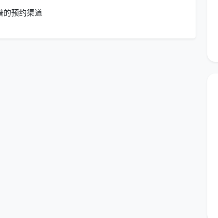
谱的预约渠道
动拖把
组合
境友好