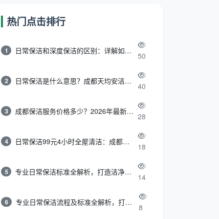
热门点击排行
日常保洁和深度保洁的区别：详解如何选择最适合的清洁服务
1
50
日常保洁是什么意思？成都天均安洁带你快速区分“日常vs深度vs开荒”
2
40
成都保洁服务价格多少？2026年最新报价表来了，这一篇看透所有费用
3
28
日常保洁99元4小时全屋清洁：成都天均安洁保洁超值服务全解析
4
18
专业日常保洁标准全解析，打造洁净舒适生活空间
5
14
专业日常保洁流程及标准全解析，打造洁净舒适环境
6
8