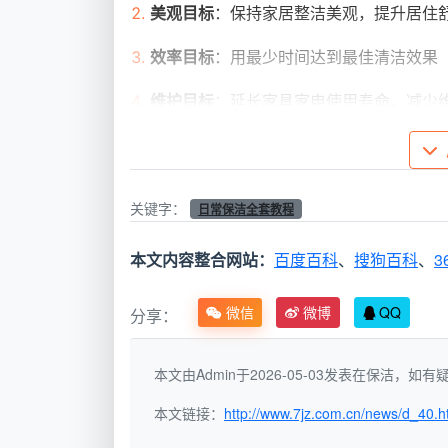
美观目标
：保持家居整洁美观，提升居住
效率目标
：用最少时间达到最佳清洁效果
维护目标
：延长家具家电使用寿命，减少
天均安洁保洁的“四维清洁理念”
深度清洁
：彻底去除污渍和细菌
关键字：
日常保洁全套教程
科学清洁
：根据材质选择正确方法
本文内容整合网站：
百度百科
、
搜狗百科
、
3
高效清洁
：优化流程节省时间
微信
微博
QQ
分享：
安全清洁
：确保人员、物品和环境安全
专业保洁工具与材料准备清单
本文由Admin于2026-05-03发表在保洁，
基础工具套装（家庭必备）
本文链接：
http://www.7jz.com.cn/news/d_40.h