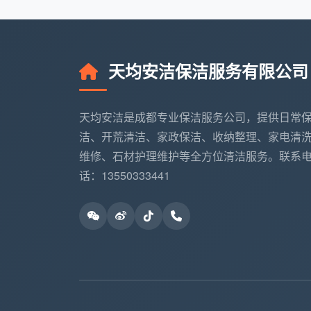
智能清洁设备
：扫地机器人、擦窗机器人
保洁前的准备工作流程
天均安洁保洁服务有限公司
“三步准备法”确保高效开始
环境评估
（5分钟）
天均安洁是成都专业保洁服务公司，提供日常
巡视全屋，确定清洁重点区域
洁、开荒清洁、家政保洁、收纳整理、家电清
维修、石材护理维护等全方位清洁服务。联系
评估污渍类型和严重程度
话：13550333441
识别特殊材质和需要特别注意的区域
制定清洁顺序和计划
物品整理
（10-15分钟）
收起散落物品，分类归位