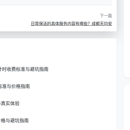
数量建议
选购要点
下一篇
日常保洁的具体服务内容有哪些？成都天均安
各1-2个
扫把选软毛，拖把选可拆卸式
10-15块
不同颜色区分用途
各1个
带轮子方便移动
新计时收费标准与避坑指南
各2套
手套选加厚防滑型
标准与价格指南
各1-2个
小工具解决大问题
与真实体验
价格与避坑指南