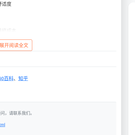
舒适度
维修成本
展开阅读全文
60百科
、
知乎
如有疑问，请联系我们。
tml