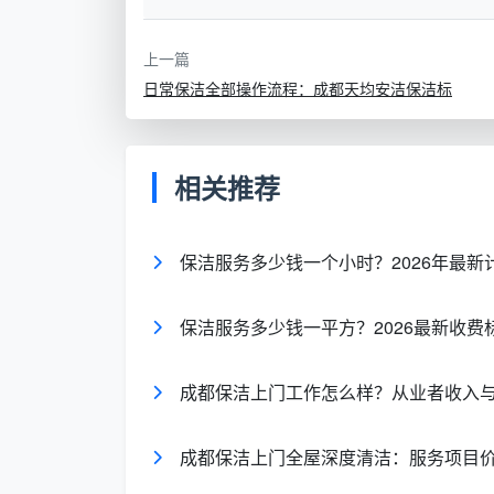
工具类别
具体物品
上一篇
日常保洁全部操作流程：成都天均安洁保洁标
清洁工具
扫把、拖把、簸箕
擦拭工具
超细纤维抹布、海绵
相关推荐
收纳工具
清洁桶、工具收纳箱
保洁服务多少钱一个小时？2026年最
防护工具
橡胶手套、口罩、围裙
保洁服务多少钱一平方？2026最新收费
辅助工具
刮水器、小刷子、旧牙刷
成都保洁上门工作怎么样？从业者收入
成都保洁上门全屋深度清洁：服务项目
专业清洁剂分类指南