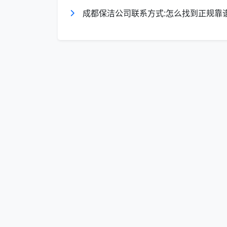
多功能清洁剂
：适用于大多数硬表面
成都保洁公司联系方式:怎么找到正规靠
玻璃清洁剂
：专业去污不留痕
厨房油污清洁剂
：强力去油不伤表面
卫生间消毒清洁剂
：杀菌除垢双重功效
地板清洁剂
：按地板材质选择专用型
家具保养剂
：木质、皮质、布艺专用
天均安洁保洁专业工具升级建议
电动清洁工具
：吸尘器、蒸汽清洁机、电
专业清洁套装
：针对不同区域的专用工具
环保清洁产品
：生物降解型清洁剂，对环