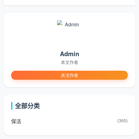
务
适用
价格参考（新津区
服务核心
类
场景
域）
型
忙碌
的上
六大区域（客
日
常规居家保洁按小
Admin
班
厅、卧室、厨
常
时或面积收费；部
族，
房、卫浴、阳
本文作者
居
分商家有包月套餐
日常
台等）的全表
家
模式，例如“3次日
关注作者
除尘
面清洁、地面
保
常清洁+1次深度清
维持
养护与物品归
洁
洁”的月度方案
家庭
位
整洁
全部分类
新房
(365)
保洁
精
装修
在多个招聘及任务
全屋由上到
细
结
网站上，新津区新
下，处理装修
开
束、
楼盘开荒保洁的参