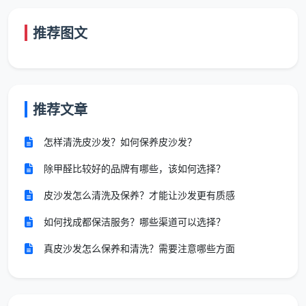
残留的水泥
荒
入住
考报价从
4.5元/平方
渍、玻璃胶
推荐图文
保
前的
米
到
5元/平方米
不
痕、厚重灰尘
洁
彻底
等
清洁
换季
推荐文章
深
大扫
度
除、
针对顽固污
个别平台开荒保洁
怎样清洗皮沙发？如何保养皮沙发？
清
油烟
渍、内部死角
深度清洁约35元/小
洁/
除甲醛比较好的品牌有哪些，该如何选择？
机清
深度处理，特
时，油烟机、地
专
洗、
殊要求杀菌消
毯、沙发等专项清
项
皮沙发怎么清洗及保养？才能让沙发更有质感
除螨
毒等
洁另计
清
杀菌
如何找成都保洁服务？哪些渠道可以选择？
洗
等
真皮沙发怎么保养和清洗？需要注意哪些方面
一份透明的
成都新津上门保洁
报价，应基于以上
场景和详细的服务范围清单，绝不能只是一个模糊的“打