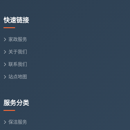
式，直营团队的稳定性和专业度让你更安心。
工具分色，拒绝污染
：公司严格推行“六区六色”工具
快速链接
分色管理制度。保洁师上门时，会在厨房、卫生间、
居室等不同区域使用对应的专用清洁布，杜绝“一块
家政服务
抹布擦全家”的陋习，有效避免细菌交叉污染。
关于我们
验收严苛，售后无忧
：天均安洁承诺，每一次
成都
新津上门保洁
服务结束后，都会陪同客户逐项核对
联系我们
清洁清单进行验收。无论是地面边角的灰尘，还是镜
站点地图
面的水痕，验收不达标均可免费返工，直至客户满意
为止。
服务分类
长尾词自然覆盖：
成都天均安洁保洁怎么
样、新津专业家庭保洁公司、新津靠谱的保洁服
保洁服务
务。