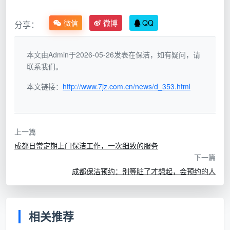
宜。但个人接单潜藏着安全与纠纷风险，一旦出现财
物损坏或清洁不达标，往往维权无门。相比之下，依
微信
微博
QQ
分享：
托
天均安洁保洁
这样的
成都新津上门保洁
直营公
司，保洁师全是公司统一招聘、培训、管理的正式员
本文由Admin于2026-05-26发表在保洁，如有疑问，请
工，身份信息可查可验，安全有保障。
联系我们。
从“凭感觉打扫”到“凭标准验收”的升级
：传统保洁可
本文链接：
http://www.7jz.com.cn/news/d_353.html
能拎着一块抹布就上门，擦完就走。而标准化的上门
保洁服务，要求工具必须
干湿分离、颜色分区作业
，
比如厨房用红色毛巾、卫生间用蓝色毛巾、居室用绿
上一篇
色毛巾，从源头杜绝细菌交叉传播。清洁完毕后更有
成都日常定期上门保洁工作，一次细致的服务
一套明确的验收标准，不达标免费返工。
下一篇
成都保洁预约：别等脏了才想起，会预约的人
本地化服务带来的高效与稳定
：新津作为成都南部重
要的宜居城区，不仅覆盖大量的住宅社区，还拥有普
兴产业园区、各类临街商铺和校园。专业的
成都新
相关推荐
津上门保洁
公司，不仅能为家庭提供服务，还能高