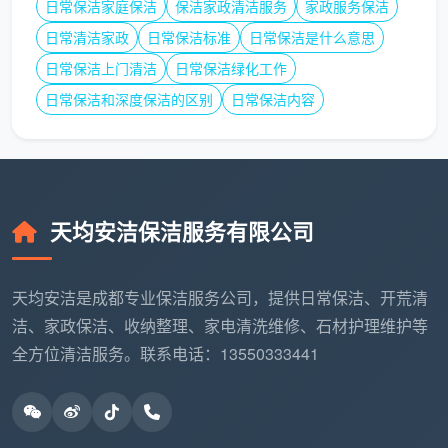
日常保洁家庭保洁
保洁家政清洁服务
家政服务保洁
力提供“一站式”服务、是否遵循严格的SOP标准以及对
日常清洁家政
日常保洁标准
日常保洁是什么意思
团队是否有持续的培训考核。这也正是
天均安洁保
日常保洁上门清洁
日常保洁绿化工作
洁
能在竞争激烈的新津市场中建立扎实口碑的重要原
日常保洁和深度保洁的区别
日常保洁内容
因。
四、天均安洁保洁：把新津上门保洁服务
做成“精工细活”
在了解了行业乱象之后，你会发现，选对一家靠谱
天均安洁保洁服务有限公司
的
成都新津上门保洁
公司，才是真正省心省钱的关
键。成都天均安洁保洁服务有限公司，正是通过一套完
天均安洁是成都专业保洁服务公司，提供日常保洁、开荒清
整的专业体系，让“上门保洁”变成了值得你长期托付的
洁、家政保洁、收纳整理、家电清洗维修、石材护理维护等
“小事”。
全方位清洁服务。联系电话：13550333441
人员直营，安全保障
：天均安洁保洁师全部为公司直
营员工，经过严格的背景核查、健康体检和专业清洁
技术培训。相较于单纯依赖线上平台的“兼职派单”模