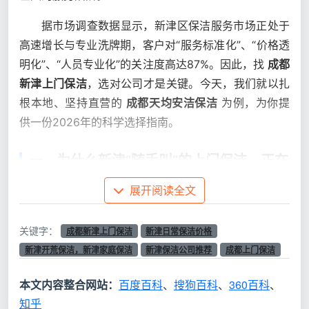
据市场调查数据显示，新津区保洁服务市场正处于
高速增长与专业洗牌期，客户对“服务标准化”、“价格透
明化”、“人员专业化”的关注度高达87%。因此，找
成都
新津上门保洁
，选对公司才是关键。今天，我们就以扎
根本地、坚持直营的
成都天均安洁保洁
为例，为你提
供一份2026年的科学选择指南。
一、为什么新津“随手叫”的上门保洁，正在
被定期直营服务取代？
展开阅读全文
以前很多新津家庭觉得，保洁就是“家里脏到不行的
时候才叫一次”。但这种“临时救急”的模式，正在被越来
关键字：
成都新津上门保洁
新津日常保洁价格
越多追求生活品质的家庭抛弃。
新津开荒保洁，新津家庭保洁
新津保洁公司推荐
成都上门保洁
从“个人中介”到“本地直营公司”的跨越
：过去不少新
本文内容整合网站：
百度百科
、
搜狗百科
、
360百科
、
津业主喜欢在小区群或路边找个人保洁员，觉得便
知乎