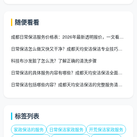
你在平台上看到“日常30元一小时”，感觉捡到宝
了，结果上门后被告知这不算、那不包。比如按“建筑面
随便看看
积”而非“套内面积”加价；门窗玻璃内侧只擦一面，另一
面要加钱；踢脚线、柜体内部除尘更是算作“深度清洁”
成都日常保洁服务价格表：2026年最新透明报价，一文看懂所有
的额外项目。
天均安洁保洁
的做法是，将踢脚线、柜门
日常保洁怎么做又快又干净？成都天均安洁保洁专业技巧大公开
表面、地漏清洁等基础细节全部纳入常规服务清单，拒
科技布沙发脏了怎么洗？了解正确的清洗步骤
绝模糊承诺。
日常保洁的具体服务内容有哪些？成都天均安洁保洁全面解析
陷阱二：缺乏监管的“随机转包”
日常保洁包括哪些内容？成都天均安洁保洁的完整服务清单解析
部分商家接了单，直接在网上发帖“新津区明天9点
开荒保洁，招聘熟手”，不顾保洁师资质便随机转包。这
些临时拼凑的团队没有统一培训，卫生标准和态度无法
保证。更有甚者，一些保洁员因为遇到“比较难处理的死
标签列表
角”就直接选择忽视，最终受伤的还是消费者。
家政保洁的服务
日常保洁家政服务
开荒保洁家政服务
选择
成都新津上门保洁
，重点要看服务商是否有能