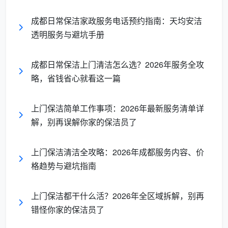
效匹配商业保洁需求，具备极强的业务适配性。
成都日常保洁家政服务电话预约指南：天均安洁
透明服务与避坑手册
长尾词自然覆盖：
新津日常上门保洁怎么
选、新津直营保洁公司、新津保洁服务标准化。
成都日常保洁上门清洁怎么选？2026年服务全攻
略，省钱省心就看这一篇
二、揭秘专业“上门保洁”的正确打开方式：
从你的需求出发
上门保洁简单工作事项：2026年最新服务清单详
解，别再误解你家的保洁员了
很多新津业主在叫
成都新津上门保洁
时，第一句
话就是：“多少钱一小时？”但专业的保洁公司首先关心
上门保洁清洁全攻略：2026年成都服务内容、价
的不是价格，而是你的真实需求。
格趋势与避坑指南
专业的
成都新津上门保洁
服务，会根据你的不同场
景提供精准的匹配方案：
上门保洁都干什么活？2026年全区域拆解，别再
错怪你家的保洁员了
服