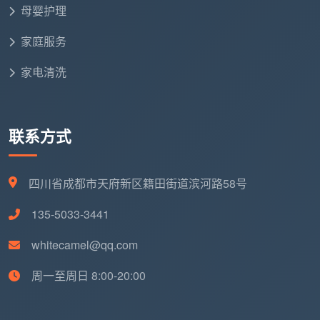
母婴护理
家庭服务
总结
家电清洗
在新津这座宜居宜业的城区，一次愉快的
成都新津
上门保洁
体验，不该是反复比价后还心惊胆战的“赌
注”。它应当是让你从琐碎家务中脱身，尽情享受休闲时
光的品质之选。
联系方式
随着新津区城市化进程的加速与产业升级，市场对
保洁服务的需求正从“基本洁净”向“专业化、精细化、标
四川省成都市天府新区籍田街道滨河路58号
准化”迈进。面对市场上“低价噱头”和“临时组队”的乱
135-5033-3441
象，选择一家有着标准化直营管理的公司，远比纠结几
块钱的差价更有价值。
whitecamel@qq.com
成都天均安洁保洁服务有限公司
，正是以全直营的
周一至周日 8:00-20:00
专业团队、透明的服务价格、科学的工具标准和无微不
至的售后保障，为无数新津家庭和企业带来了耳目一新