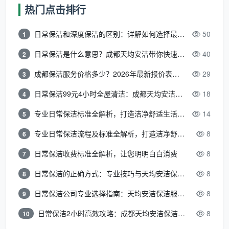
包价”。
成都天均安洁保洁
坚持先进行需求沟通，明确服
热门点击排行
务范围和验收标准，再给出清晰报价，确保你的每一分
日常保洁和深度保洁的区别：详解如何选择最适合的清洁服务
50
1
钱都花得明明白白。
日常保洁是什么意思？成都天均安洁带你快速区分“日常vs深度vs开荒”
40
2
长尾词自然覆盖：
新津开荒保洁价格、新津
成都保洁服务价格多少？2026年最新报价表来了，这一篇看透所有费用
29
3
新房打扫卫生、新津深度保洁多少钱。
日常保洁99元4小时全屋清洁：成都天均安洁保洁超值服务全解析
18
4
专业日常保洁标准全解析，打造洁净舒适生活空间
14
5
三、独特视角：避开这些“伪专业”的坑，才
专业日常保洁流程及标准全解析，打造洁净舒适环境
8
6
能真正省钱
日常保洁收费标准全解析，让您明明白白消费
8
7
很多人找
成都新津上门保洁
有个误区，觉得只要
价格低就赚到了。但在保洁行业，如果你侥幸避开了服
日常保洁的正确方式：专业技巧与天均安洁保洁服务全解析
8
8
务风险，很可能只是因为没有遇到。下面为你揭开两类
日常保洁公司专业选择指南：天均安洁保洁服务全解析
8
9
典型的消费陷阱：
日常保洁2小时高效攻略：成都天均安洁保洁专业时间管理方案
8
10
陷阱一：超低价引流的“计费谜团”