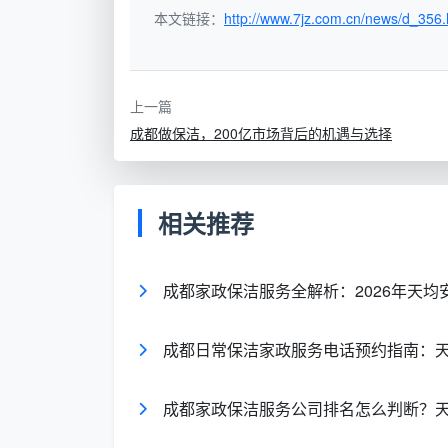
本文链接：
http://www.7jz.com.cn/news/d_356.
大型生
美团、大
商家多、价格透明、
活服务
众点评、
评价可参考、数字化
平台
58到家
高效
上一篇
成都做保洁，200亿市场背后的机遇与选择
小区业
微信群、
真实口碑、邻里验证
主群/邻
麻辣社区
合本小区实际
里推荐
相关推荐
线下家
小区周边
面对面沟通、可查看
政门店
家政门店
执照、响应快
成都家政保洁服务全解析：2026年天
成都日常保洁家政服务电话预约指南：
核心认知更新
：2025年9月，由成都
式上线，首批已集结20多家优质企业，涵盖
成都家政保洁服务公司排名怎么判断？
登录小程序，指尖轻点即可完成服务查询、
可及’。”入驻该平台的家政企业须严格遵守