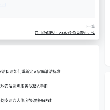
html
用户
部分商家刷好评；平台抽成
习惯线上比
调度
高，保洁员到手收入低可能影
价的年轻消
响服务质量
费者
下一篇
四川成都保洁：200亿级“刚需赛道”，谁
有熟人真实
、贴
个人保洁员流动性大、无合同
体验背书的
保障、出了纠纷维权难
家庭
偏好线下沟
营业
门店质量参差不齐，需实地考
通、急需服
察
均安洁保洁如何重新定义家庭清洁标准
务的家庭
天均安洁透明服务与避坑手册
市商务局指导、市家政协会打造的“蓉优爱家”家政小程序正
保洁、月嫂、养老陪护等多个领域。“市民只需打开手机
天均安洁六大维度帮你擦亮眼睛
比价、预约等操作，真正实现家政服务‘随时随地、触手
“信用靠谱、技能靠谱、价格靠谱、服务靠谱、保障靠谱”