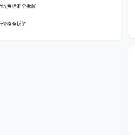
新收费标准全拆解
这是目前在成都找保洁最值得信赖的官方渠道之一。
人无须使用智能手机，只需在社区附近的红旗超市自助终
新价格全拆解
务。通过“家政+零售”的跨界模式，真正打通了家政服
群体“线上操作难”的痛点。
推荐、成都保洁预约小程序、蓉优爱家怎么预约保
级——“在哪儿找”决定“能找到谁”
洁
”时，关注的是“哪个App评分高”“哪个群推荐多”。但很
不同层级的服务商。
藏着“转包黑洞”。
很多平台上的商家实际是中介公司，
来源复杂、培训缺失、流动性大。有消费者投诉，在直播