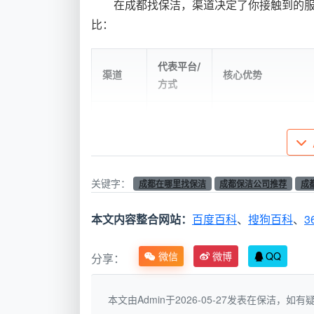
在成都找保洁，渠道决定了你接触到的
比：
代表平台/
渠道
核心优势
方式
政府指
“蓉优爱
商务局指导、协会打
导官方
家”家政小
入驻企业须遵守“五靠
小程序
程序
准
关键字：
成都在哪里找保洁
成都保洁公司推荐
成
全市
红旗连
无需智能手机，老年
3500+门
锁自助
作简单，与“蓉优爱家
本文内容整合网站：
百度百科
、
搜狗百科
、
3
店便民终
终端
接入
端
微信
微博
QQ
分享：
员工制管理、服务标
本地直
天均安洁
一、售后可追溯、固
本文由Admin于2026-05-27发表在保洁，
营公司
保洁等
洁师配对