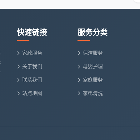
是专业开荒的，就是做
日常保洁
的水平，所有死角一概不
小程序是优洁家政、微信是速达易家”这种多层转包的乱
快速链接
服务分类
政府与协会的信用背书。
“蓉优爱家”小程序由成都市商务
资质审核，并严格遵守“五靠谱”标准——信用靠谱、技
保
家政服务
保洁服务
这种信用背书，是普通商业平台无法提供的。
洗
关于我们
母婴护理
闭环。
四川天府新区家政服务行业倡议书明确指出，家
电
相关证照，公开服务项目、服务内容、收费标准和投诉监
联系我们
家庭服务
为。选择员工直营模式的本地公司，保洁师由公司统一招
站点地图
家电清洗
找到明确的负责人——这是个人接单和转包中介无法提供
题的本质，不在于哪个渠道“名气大”，而在于哪个渠道的
范围就已经被大幅缩小。