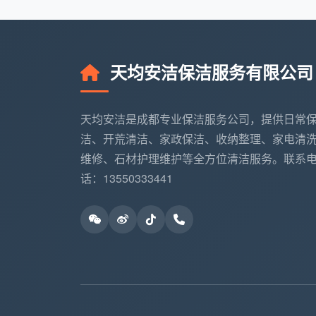
间下单的开荒精细保洁，派来的阿姨根本不
清理。部分平台还出现“主体是小郡主家政、
象，消费者维权时找不到真正的责任方。
天均安洁保洁服务有限公司
官方渠道（“蓉优爱家”等）的背后，是
局指导、市家政协会打造，入驻企业必须通过
天均安洁是成都专业保洁服务公司，提供日常
能靠谱、价格靠谱、服务靠谱、保障靠谱。
洁、开荒清洁、家政保洁、收纳整理、家电清
本地直营公司的背后，是可追溯的服务
维修、石材护理维护等全方位清洁服务。联系
政服务机构应在其经营场所或网络平台公示
话：13550333441
督电话等信息，杜绝隐形收费和价格欺诈行
聘、统一培训、统一管理，服务出了问题能
的确定性。
也就是说，“
成都在哪里找保洁
”这个问
服务商模式经得起验证。渠道选对了，筛选