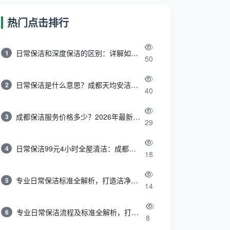
热门点击排行
日常保洁和深度保洁的区别：详解如何选择最适合的清洁服务
1
50
日常保洁是什么意思？成都天均安洁带你快速区分“日常vs深度vs开荒”
2
40
成都保洁服务价格多少？2026年最新报价表来了，这一篇看透所有费用
3
29
日常保洁99元4小时全屋清洁：成都天均安洁保洁超值服务全解析
4
18
专业日常保洁标准全解析，打造洁净舒适生活空间
5
14
专业日常保洁流程及标准全解析，打造洁净舒适环境
6
8