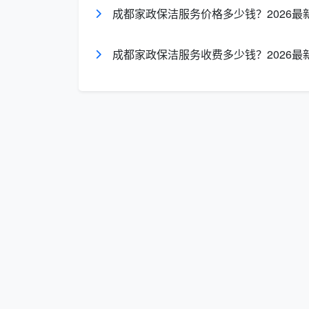
成都家政保洁服务价格多少钱？2026最
的“五靠谱”标准，让居民用得放心、安心。
特别关注——红旗连锁自助终端
：老年
成都家政保洁服务收费多少钱？2026最
端上简单操作，就能轻松预约陪护、保洁等服
务的“最后一公里”。这个渠道完美解决了老年
长尾词自然覆盖：
成都找保洁渠道
洁、成都老年人怎么找保洁。
二、独特视角：渠道决定服务层
大多数消费者在纠结“
成都在哪里找保
少有人意识到：不同的渠道，面对的完全是
平台渠道（美团、58到家等）的背后，
接了订单后转包给第三方兼职人员，保洁员