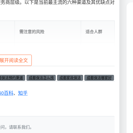
服务商层级。以下是当前最主流的六种渠道及其优缺点对
需注意的风险
适合人群
造，
注重安全和
入驻企业数量有限，高峰期仍
谱”标
信誉的所有
展开阅读全文
需提前预约
家庭
都保洁预约渠道
成都保洁怎么找
成都家政保洁
成都保洁哪家好
人操
不熟悉手机
仅支持基础服务预约，可选品
”同步
操作的老年
60百科
、
知乎
类有限
群体
准统
追求稳定品
需提前确认是否为真直营而非
定保
质、长期合
如有疑问，请联系我们。
转包
作的家庭