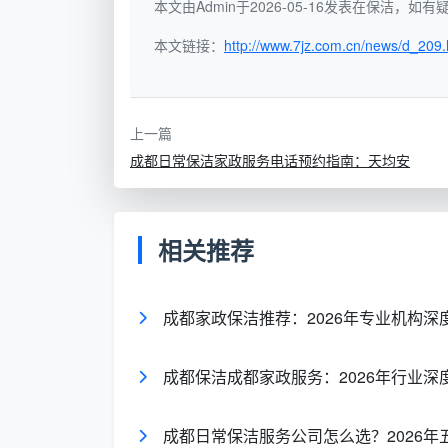
本文由Admin于2026-05-16发表在保洁，
主要清理新房装修残留的水泥块、涂料点、
本文链接：
http://www.7jz.com.cn/news/d_209.
为了帮你一目了然，以下是一张核心差
对比维度
日常保洁
上一篇
成都日常保洁家政服务电话预约指南：天均安
核心定位
高频维护，维持基础整洁
相关推荐
服务时长
2—4小时/次
厨房处理
灶台表面和油烟机外壳擦拭
成都家政保洁推荐：2026年专业机构
卫生间处
洁具外表面擦拭、镜面水渍
成都保洁成都家政服务：2026年行业
理
刮除
成都日常保洁服务公司怎么选？2026年