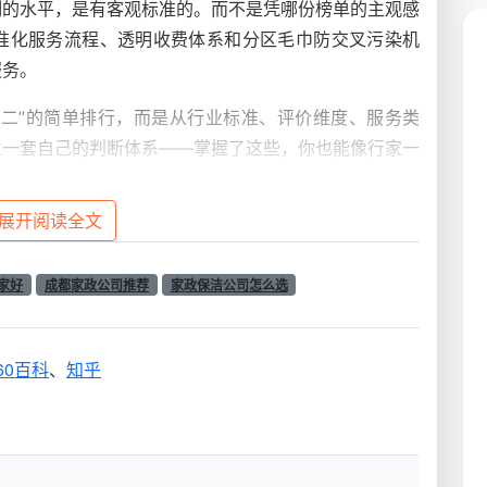
司
的水平，是有客观标准的。而不是凭哪份榜单的主观感
准化服务流程、透明收费体系和分区毛巾防交叉污染机
服务。
第二”的简单排行，而是从行业标准、评价维度、服务类
立一套自己的判断体系——掌握了这些，你也能像行家一
展开阅读全文
洁、
开荒保洁
到底有什么区别？
之前，必须先搞懂一个前置问题：日常保洁、深度保洁和
家好
成都家政公司推荐
家政保洁公司怎么选
第一次预约保洁的成都家庭，最容易踩的坑就是把三者搞
效果，结果双方都不满意。
60百科
、
知乎
划分为
日常保洁、深度保洁、开荒保洁
三种类型。日常保
清洁”，主要对房屋进行表面清洁，包括全屋六大区域家
深度保洁则在日常保洁基础上更进一步，针对房屋死角、
消毒，通常3—6小时完成。开荒保洁是清洁工程之首，