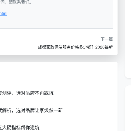
如有疑问，请联系我们。
玻璃胶等建筑装修垃圾。
html
异速查表：
深度保洁
开荒保洁
下一篇
成都家政保洁服务价格多少钱？2026最新
新房装修后一次性彻底
彻底清零，清除顽固死角
清洗
3—6小时/次
4—8小时，多人团队
灶台重油污清除、油烟机滤网
水泥渍、漆点、胶痕铲
深度测评，选对品牌不再踩坑
拆洗
除
瓷砖缝隙除霉、顽固水垢深度
深度解析，选对品牌让家焕然一新
装修残留全面清理
清除
五大硬指标帮你避坑
玻璃里外精细擦拭，含窗框轨