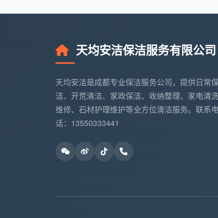
经营资质的、信誉好的家政服务公司。
维度二：服务标准化与人员专业度。
正
区清洁的先后顺序、不同区域的验收标准，以
天均安洁保洁服务有限公司
保洁人员是否经过统一培训、统一着装、持
维度三：工具配置与分区管理。
保洁员
天均安洁是成都专业保洁服务公司，提供日常
不同颜色的清洁布，是检验一家公司是否具
洁、开荒清洁、家政保洁、收纳整理、家电清
一条颜色发暗的毛巾来对付全屋，多半是凑
维修、石材护理维护等全方位清洁服务。联系
维度四：价格透明度与收费模式。
正规
话：13550333441
门费、交通费、耗材费等隐藏收费项。在确
务内容、收费标准、退款规则等承诺以书面
维度五：用户口碑与真实评价。
在美团
差评中的具体反馈以及商家的回应方式和时
维度六：售后保障与验收机制。
专业公