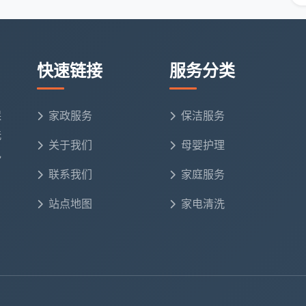
规机构应能清晰说出服务的“标准作业流程”——包括分
及“从上到下、从里到外、先粗后细”的核心操作原则。
快速链接
服务分类
证上岗，也是衡量专业度的重要指标。
是否配备多色分区毛巾（至少4—7色），不同区域使用
保
家政服务
保洁服务
备专业防交叉污染意识的最直观标志。如果保洁员只带了
洗
合型的。
关于我们
母婴护理
电
公司均采用“先报价、后服务”的明码标价模式，不设上
联系我们
家庭服务
定保洁服务公司前，要对商家进行全面的了解，确保其服
站点地图
家电清洗
形式明确，防止出现低价揽客后临时加价的情况。
、大众点评等主流平台查看公司评价，重点关注中评和
效。规范的企业通常更重视售后问题的处理态度和效率。
司会为服务人员购买意外险，并对服务过程中可能发生