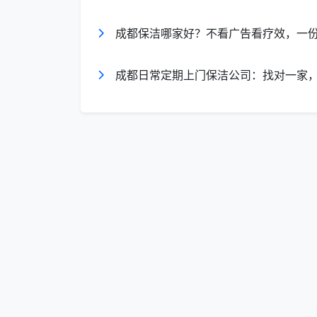
玻璃清洁
仅室内可及表面简单擦拭
成都保洁哪家好？不看广告看疗效，一
一句话判
家不算脏，想维持整洁
断
成都日常定期上门保洁公司：找对一家
了解这个分类，是评价任何一家
成都家
都分不清的公司，专业度值得存疑。
二、在成都评价一家家政保洁公司，这
互联网上的各种“
成都家政保洁服务公司
相矛盾。但如果将《四川省家庭清洁服务规
会在以下六个维度上展现出应有水平：
维度一：资质合规与企业信誉。
正规营
统”（
www.gsxt.gov.cn
）或“企查查”核实
“保洁服务”。企业注册时间长短也可作为稳