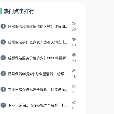
热门点击排行
日常保洁和深度保洁的区别：详解如何选择最适合的清洁服务
1
50
日常保洁是什么意思？成都天均安洁带你快速区分“日常vs深度vs开荒”
2
40
成都保洁服务价格多少？2026年最新报价表来了，这一篇看透所有费用
3
29
日常保洁99元4小时全屋清洁：成都天均安洁保洁超值服务全解析
4
18
专业日常保洁标准全解析，打造洁净舒适生活空间
5
14
专业日常保洁流程及标准全解析，打造洁净舒适环境
6
8