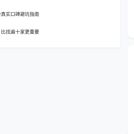
全屋玻璃内外彻底清洁
道
份真实口碑避坑指南
厨房油污明显，卫生间水垢堆
刚装修完或空置大半年
积
，比找遍十家更重要
政保洁服务公司
的第一步——一个连日常保洁和深度保洁
六大维度帮你擦亮眼睛
排名
”往往基于有限数据或单一维度，结论差异大甚至互
范》等行业标准拆解开来，一家规范的家政保洁公司最终
业执照是基础门槛，可通过“国家企业信用信息公示系
公司注册状态，重点查验经营范围是否包含“家政服务”或
定性的参考指标。各地消委会也反复强调，应优先选择有