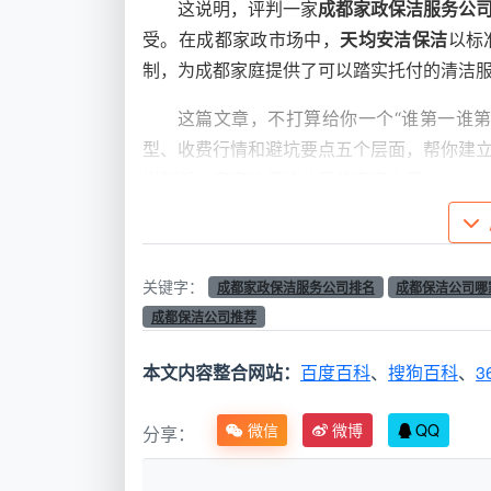
这说明，评判一家
成都家政保洁服务公
受。在成都家政市场中，
天均安洁保洁
以标
制，为成都家庭提供了可以踏实托付的清洁
这篇文章，不打算给你一个“谁第一谁
型、收费行情和避坑要点五个层面，帮你建
样判断一家家政保洁公司的真实水平。
一、先搞懂定位——
日常保洁
、深度保
在开始比较各家
成都家政保洁服务公司
关键字：
成都家政保洁服务公司排名
成都保洁公司哪
开荒保洁是三种性质完全不同的服务。很多
成都保洁公司推荐
混——花了日常保洁的钱，期待深度保洁的
本文内容整合网站：
百度百科
、
搜狗百科
、
3
根据行业通行分类，家政保洁服务明确
洁在行业中需求量最大，核心是“维持型表面
微信
微博
QQ
分享：
居表面的擦拭清洁，通常2—4小时完成。
卫生间水垢、厨房重油污等进行深层清洁和