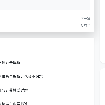
入住前
下一篇
没有了
调清洗、地毯清洗、擦玻璃等
某一项特别脏或需要专业
处理
一小时，100平米一般需要4小时，日常保洁单次总花费
-3元/㎡，100平米也就150-300元。全屋日常保洁要求
格体系全解析
0元。
价格体系全解析，花钱不踩坑
-15元/㎡，100㎡总价在800-1500元之间。开荒保
开荒8-12元/㎡不等，100㎡约600-1200元，精细开
准与计费模式详解
价格表与收费标准
钱一次、日常保洁花费多少、深度保洁预算、新房开