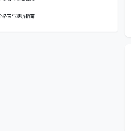
价格表与避坑指南
50平到200平，分别需要多少钱？
接相关。以下是根据成都市场主流价格，为你整理的不同
洁（单
开荒保洁（标准
包月日常（4次/月）
款）
500元
约300-480元
约400-600元/月
700元
约400-800元
约500-700元/月
1000元
约800-1200元
约600-800元/月