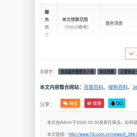
服
务
单次预算范围
服务深度
类
（100㎡参考）
型
日
常
6大区域表面除
约120-500元
保
处理轻度油污
关键字：
保洁服务需要多少钱
保洁预算
日常保洁
洁
本文内容整合网站：
百度百科
、
搜狗百科
、
3
深
度
日常保洁全部内
约800-1500元
微信
微博
QQ
分享：
保
温蒸汽消毒+玻
洁
本文由Admin于2026-05-30发表在保洁，
开
本文链接：
http://www.7jz.com.cn/news/d_388.
荒
装修后首次彻底