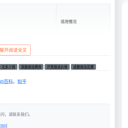
适用情况
展开阅读全文
尘、地面清洁、物品归整；仅
定期维持整洁、临时待客
应急
一次多少钱
深度保洁费用
开荒保洁价格
成都保洁花费
60百科
、
知乎
容+死角清理+重油污去除+高
换季大扫除、搬家退租、
璃双面擦拭
长期未彻底打扫
如有疑问，请联系我们。
html
清洁，处理水泥渍、玻璃胶
新房装修后、旧房翻新后