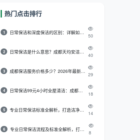
热门点击排行
日常保洁和深度保洁的区别：详解如何选择最适合的清洁服务
1
50
日常保洁是什么意思？成都天均安洁带你快速区分“日常vs深度vs开荒”
2
40
成都保洁服务价格多少？2026年最新报价表来了，这一篇看透所有费用
3
29
日常保洁99元4小时全屋清洁：成都天均安洁保洁超值服务全解析
4
18
专业日常保洁标准全解析，打造洁净舒适生活空间
5
14
专业日常保洁流程及标准全解析，打造洁净舒适环境
6
8