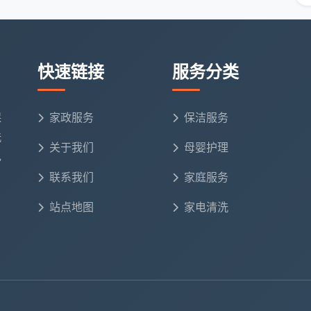
-1500元
约1200-1800元
约800-1000元/月
-2000元
约1500-2500元
约1000-1500元/月
快速链接
服务分类
考值。实际花费会因为污染程度、服务商模式、是否含专
保
家政服务
保洁服务
未打扫、厨房油污严重，深度保洁预算可能要上浮
洗
梯和挑高增加难度，预算也要上浮20%-40%。
关于我们
母婴护理
电
联系我们
家庭服务
多少钱、100平保洁预算、大户型保洁花费多少、不同
站点地图
家电清洗
费方式与省钱搭配方案
学会怎么花最少的钱达到最好的效果。当前成都保洁市场