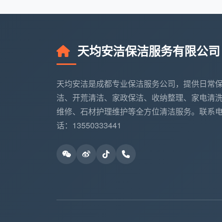
120-150㎡
约300-400元
约1000
150-200
约400-600元
约1500
㎡
天均安洁保洁服务有限公司
以上预算为成都市场中等偏上水平的参
天均安洁是成都专业保洁服务公司，提供日常
项项目等因素有所浮动。如果房屋长期
洁、开荒清洁、家政保洁、收纳整理、家电清
10%-30%。复式、LOFT等特殊户型因为楼
维修、石材护理维护等全方位清洁服务。联系
话：13550333441
长尾词自然覆盖
：50平米保洁需要
面积保洁价格表。
三、这样花钱最划算：三种计
了解“
保洁服务需要多少钱
”之后，更要