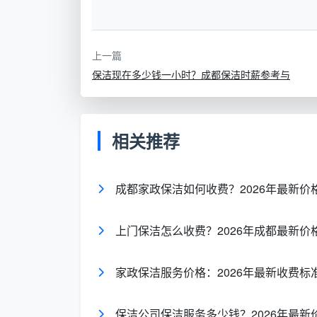
约600-2000元
保
痕、建筑粉尘
洁
上一篇
专
保洁现在多少钱一小时？成都保洁时薪参考与
项
按件计费，几十
油烟机拆洗、空
保
到几百元不等
单一项目
洁
相关推荐
家政保洁如果按时间收费一般30-40元
约120-200元。如果按面积一次性保洁约1.5
成都家政保洁如何收费？2026年最新价
更高标准的话，3-5元/㎡，100㎡约300-50
上门保洁怎么收费？2026年成都最新
深度保洁需要处理重油污和死角，按面积约8
洁则因为污染程度不同，从粗开荒6-8元/㎡到精
荒可达15-20元/㎡。
家政保洁服务价格：2026年最新收费标
保洁公司保洁服务多少钱？2026年最新
长尾词自然覆盖
：保洁服务需要多少