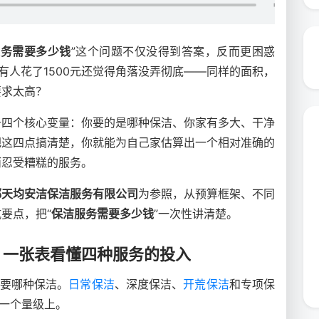
服务需要多少钱
”这个问题不仅没得到答案，反而更困惑
有人花了1500元还觉得角落没弄彻底——同样的面积，
要求太高？
于四个核心变量：你要的是哪种保洁、你家有多大、干净
把这四点搞清楚，你就能为自己家估算出一个相对准确的
而忍受糟糕的服务。
都天均安洁保洁服务有限公司
为参照，从预算框架、不同
要点，把“
保洁服务需要多少钱
”一次性讲清楚。
：一张表看懂四种服务的投入
需要哪种保洁。
日常保洁
、深度保洁、
开荒保洁
和专项保
在一个量级上。