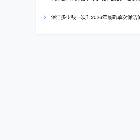
荒保洁需要多少钱。
保洁多少钱一次？2026年最新单次保洁
二、不同户型保洁预算参考：从
“
保洁服务需要多少钱
”也和房屋面积直
面积房屋各类保洁服务的预算参考表：
日常保洁（单
深度保
房屋面积
次）
次）
50㎡以下
约100-150元
约300-
50-80㎡
约150-200元
约500-
80-120㎡
约200-300元
约700-