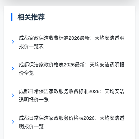
开
40-60
包干，
装修后首次彻底清洁，
荒
元/人/
100㎡约
处理水泥渍、玻璃胶
相关推荐
保
小时
600-
痕、建筑粉尘
洁
2000元
成都家政保洁收费标准2026最新：天均安洁透明
报价一览表
家政保洁如果按时间收费一般30-40元一小时，
100平米一般需要4小时。不同等级的保洁师价格不一
成都保洁家政价格表2026最新：天均安洁透明报
样，日常三星保洁费用大概在30-50元/小时。如果加上
价全览
专项内容如全屋深度保洁，按小时收费为50元/小时，
保洁工具费用另计约10元/小时，合计约60元/小时。
成都日常保洁家政服务收费标准2026：天均安洁
从套餐折算来看，3小时日常保洁套餐约129元（折
透明报价一览
合43元/小时），3小时深度保洁套餐约149元（折合约
50元/小时），套餐价通常比单次按小时计费更划算。
成都日常保洁家政服务价格表2026：天均安洁透
明报价一览
长尾词自然覆盖
：日常保洁现在多少钱一小