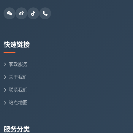
10%-30%，或者建议你升级为深度保洁。这也从侧面印
证了定期保洁比“脏到不行再叫一次”更划算。
长尾词自然覆盖
：成都保洁时薪波动、春节
保洁多少钱一小时、成都各区保洁时薪对比。
快速链接
四、拨通电话前，问清这三点避开“时薪陷
家政服务
阱”
关于我们
在预约时，不要只问“
保洁现在多少钱一小时
”，以
联系我们
下三个问题更能帮你判断对方的专业程度。
站点地图
专业公司应有的
必问问题
警惕信号
回答
服务分类
明确告知3小时起
含糊其