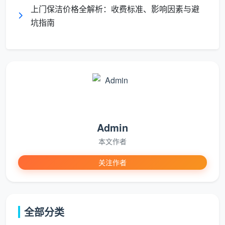
时、深度保洁一小时价格、开荒保洁每小时收
上门保洁价格全解析：收费标准、影响因素与避
费、保洁按时计费价格表。
坑指南
二、同样保洁时薪差一倍，区别在哪？三
步拆解报价背后的秘密
很多消费者对比“
保洁现在多少钱一小时
”时，只盯
着数字本身。但同一项日常保洁，有人报30元/小时，
有人报60元/小时，差的绝不是“老板心黑不黑”，而是以
Admin
下三个你看不见的层面。
本文作者
第一步：看钱到底进了谁的口袋——平台转包 vs 员工
关注作者
直营
这是时薪差异最根本的来源。部分平台以“30元/小
时”的低价吸引你下单，然后抽成一大半，把订单转包给
全部分类
兼职人员。保洁员实际到手可能只有20多元一小时，自