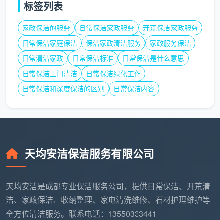
50-80元，而且只涨不跌，越临近春节越难约。2026年
标签列表
春节前，保洁预约排期紧张，部分项目甚至“一工难
家政保洁的服务
日常保洁家政服务
开荒保洁家政服务
求”。如果想在高峰期用上保洁，至少提前2周预约才能
日常保洁家庭保洁
保洁家政清洁服务
家政服务保洁
锁定相对合理的价格。
日常清洁家政
日常保洁标准
日常保洁是什么意思
2. 区域差异：主城区最稳，郊区反而可能更高
日常保洁上门清洁
日常保洁绿化工作
在成都，武侯区、锦江区等核心区因为平台集中，
日常保洁和深度保洁的区别
日常保洁内容
日常保洁时薪稳定在37-42元/小时。而双流、龙泉驿等
区域因为别墅和新房需求旺盛，深度保洁时薪可达40-
57元/小时。郊区因为供给不足，时薪反而可能高于主
城区。
天均安洁保洁服务有限公司
3. 污染程度：脏不脏直接决定单价
定期维护的房间，保洁师按基础时薪就能高效完
天均安洁是成都专业保洁服务公司，提供日常保洁、开荒清
成。如果长期没有打扫，厨房油污结成“老垢”、卫生间
洁、家政保洁、收纳整理、家电清洗维修、石材护理维护等
水垢厚重，清洁难度提升，保洁公司可能会上浮时薪
全方位清洁服务。联系电话：13550333441