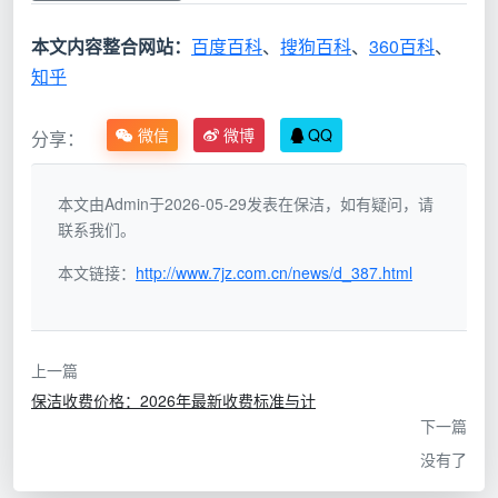
时薪范
服
本文内容整合网站：
百度百科
、
搜狗百科
、
360百科
、
围
100㎡参
务
知乎
（2026
考工时与
服务内容与适用场景
类
年成都
总价
型
市场）
微信
微博
QQ
分享：
日
约3-4小
表面除尘、地面清洁、
30-50
本文由Admin于2026-05-29发表在保洁，如有疑问，请
常
时；总价
物品归整；适用于每
元/人/
联系我们。
保
120-200
周/每两周维持基础卫
小时
洁
元
生
本文链接：
http://www.7jz.com.cn/news/d_387.html
约6-8小
深
增加死角清理、重油污
40-65
时；总价
度
去除、高温蒸汽消毒；
上一篇
元/人/
320-520
保
适用于换季大扫除、搬
保洁收费价格：2026年最新收费标准与计
小时
元（单
洁
家退租
下一篇
人）
没有了
按面积或