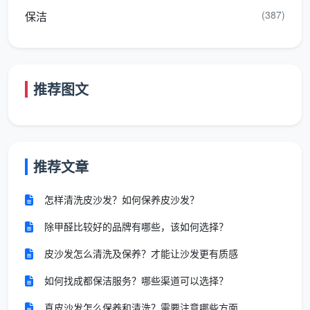
然没有积极性，更不会带专业工具。有消费者投诉，在
(387)
保洁
某平台花188元买了三小时深度清洁，商家擅自派出两
名保洁员，结束后告知“两个人的时间分开算”，账单从
188元变成了300元。
推荐图文
而员工直营模式，保洁师是公司的正式员工，收入
与服务质量挂钩，有底薪、社保、培训和管理成本做支
撑。
成都天均安洁保洁服务有限公司
走的正是员工直营
路线，所有保洁师100%为公司直聘，经过背景核查、健
推荐文章
康体检和统一标准化培训后持证上岗。他们能拿到的是
体面的时薪，而不是被平台层层抽成后的“残羹冷炙”
怎样清洗皮沙发？如何保养皮沙发？
——这就是为什么直营公司的时薪报价会高于市场最低
除甲醛比较好的品牌有哪些，该如何选择？
价，但交付质量稳定可控。
皮沙发怎么清洗及保养？才能让沙发更有质感
第二步：看工具箱里是什么——一块抹布 vs 六区分色
如何找成都保洁服务？哪些渠道可以选择？
低价保洁员的标配往往是一块抹布、一瓶洗洁精。
真皮沙发怎么保养和清洗？需要注意哪些方面
用擦了厨房油污的抹布再去擦卧室桌面，肉眼看不见的