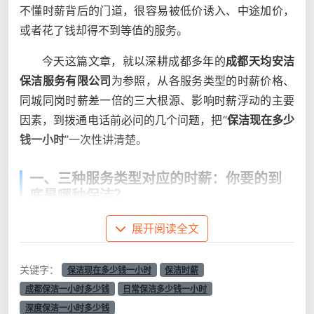
不懂时薪背后的门道，很容易被低价诱入、中途加价，
或者花了钱却得不到等值的服务。
今天这篇文章，就以深耕成都多年的
成都天均安洁
保洁服务有限公司
为参照，从各服务类型的时薪价格、
同城同岗时薪差一倍的三大根源、影响时薪浮动的主要
因素，到拨通电话前必问的几个问题，把“
保洁现在多少
钱一小时
”一次性讲清楚。
一、三种服务类型对应的时薪：你要的到
底是哪种保洁？
同样是问“
保洁现在多少钱一小时
”，
日常保洁
、深
展开阅读全文
度保洁和
开荒保洁
的时薪完全不同。很多人看到30元和
65元两个报价放在一起，以为贵的那家“太贵了”，却不
关键字：
保洁现在多少钱一小时
保洁时薪
知道这两种报价对应着完全不同的服务内容。
成都保洁一小时多少钱
日常保洁多少钱一小时
深度保洁一小时多少钱