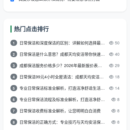
细菌就完成了全屋“巡游”。而专业保洁公司会为保洁师
配备分色毛巾：厨房用红色、卫生间用蓝色、居室用绿
色……不同区域严格区分。同时，清洁剂也会分区适配
热门点击排行
——碱性去油剂对付厨房重油污，酸性清洁剂溶解卫生
间水垢，中性清洁剂养护木质家具。
日常保洁和深度保洁的区别：详解如何选择最适合的清洁服务
50
1
成都天均安洁保洁
严格推行“六区六色”工具分色管
日常保洁是什么意思？成都天均安洁带你快速区分“日常vs深度vs开荒”
40
2
理制度，真正做到“一区一巾、专区专用”，从源头杜绝
成都保洁服务价格多少？2026年最新报价表来了，这一篇看透所有费用
29
3
交叉污染。这些工具和耗材的成本，当然会体现在合理
日常保洁99元4小时全屋清洁：成都天均安洁保洁超值服务全解析
18
4
的时薪里，但也让你每一小时的花费都落在了实处。
专业日常保洁标准全解析，打造洁净舒适生活空间
14
5
第三步：看打扫完之后——出了事找得到人吗？
专业日常保洁流程及标准全解析，打造洁净舒适环境
8
6
正规公司提供书面合同和48小时免费返工机制。而
低价服务常常只有一句微信上的口头承诺，一旦保洁师
日常保洁收费标准全解析，让您明明白白消费
8
7
损坏物品或清洁不达标，你可能直接被拉黑。消协近年
日常保洁的正确方式：专业技巧与天均安洁保洁服务全解析
8
8
不断提醒：选择家政服务时，务必签订正式书面合同，