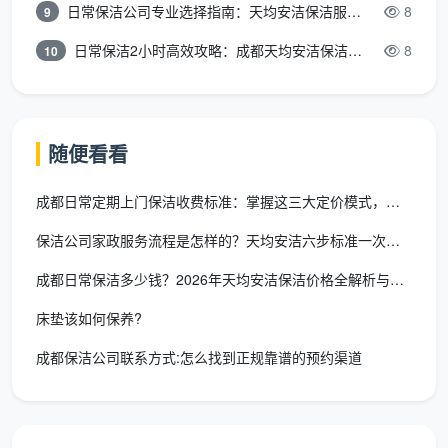
日常保洁公司专业选择指南：天均安洁保洁服务全解析
8
9
明确服务内容、验收标准和违约责任。一个看似稍高的
时薪，其实包含了这套售后保障的“保险溢价”。
日常保洁2小时高效攻略：成都天均安洁保洁专业时间管理方案
8
10
长尾词自然覆盖
：保洁一小时30和60的区
别、保洁时薪为什么差这么多、保洁直营和中介
随便看看
时薪差异。
成都日常定期上门保洁收费标准：掌握这三大定价模式，年省上千元
保洁公司家政服务流程是怎样的？天均安洁六步标准一次讲透
三、“保洁现在多少钱一小时”的波动规律：
什么时候最贵，哪里最稳？
成都日常保洁多少钱？2026年天均安洁保洁价格全解析与省钱指
“
保洁现在多少钱一小时
”的答案并非一成不变，它
床垫该如何保养?
会随着时间和区域的变化而明显波动。
成都保洁公司联系方式:怎么找到正规靠谱的预约渠道
1. 全年最高峰：春节前一个月
春节前，成都保洁时薪从平时的35-42元普遍涨到