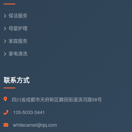
“有起步时长吗？不
步，不足3小时按
辞，说“到
足时怎么算？”
3小时计算
了再看”
保洁服务
“包含哪些项目？厨
提供详细的书面
“全包”“你
母婴护理
房油污和窗槽除尘
项目清单，逐项
放心”等口
家庭服务
算额外吗？”
可验收
头承诺
家电清洗
回避售后
“不满意能免费返工
明确承诺，愿意
问题，只
吗？有没有合同？”
签书面合同
愿微信沟
联系方式
通
有些消费者被超低价时薪吸引，最后却被各种“加
四川省成都市天府新区籍田街道滨河路58号
项”追加费用。有消费者抱怨：“我在直播间下单的开荒
135-5033-3441
精细保洁，派来的阿姨根本不是专业开荒的，就是做日
常保洁的水平，地面胶印一点没处理。”别让“低价”换走
whitecamel@qq.com
你的“高效”——那些看似省钱的低价时薪，往往藏着时