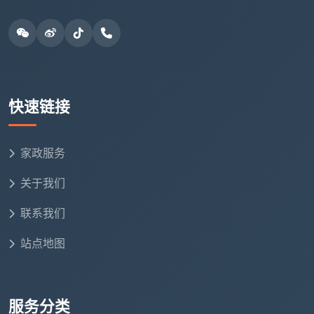
当你能把这套方法用起来，
成都保洁公司哪家口碑
最好
就不再是一个需要反复搜索的问题，而会变成一个
你已经亲身体验过的答案。
找保洁这件事，说到底是在找一种确定感——确定
今天来的人是谁，确定收多少钱不变，确定做完后你会
快速链接
满意。
成都天均安洁保洁
的好口碑，正是从这些确定的
细节里一天天积累出来的。如果你正在比较
成都保洁公
家政服务
司口碑排名
，不妨直接联系天均安洁，透过一次实际的
清洁服务，感受一下被无数老客户转介绍的好口碑，到
关于我们
底好在哪里。
联系我们
站点地图
服务分类