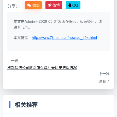
完一项勾一项，不满意当场返工不另收费。
微信
微博
QQ
分享：
售后响应与兜底
：万一有遗漏，能不能找到人、多长
本文由Admin于2026-05-31发表在保洁，如有疑问，请
时间能处理，直接决定口碑走向。天均安洁提供售后
联系我们。
复洁承诺，将问题消化在当日。
本文链接：
http://www.7jz.com.cn/news/d_404.html
用户转介绍率
：真正的口碑不是宣传出来的，是业主
主动推荐给邻居、亲戚的比例。天均安洁保洁很多新
客户来自老客户转介绍，这种自然增长比任何排名都
上一篇
真实。
成都保洁公司收费怎么算？天均安洁保洁20
下一篇
当你带着这五个指标再去审视
成都口碑好的保洁公
没有了
司
，就不会被一两句“我们服务超好”轻易打动，而是能
提出具体问题，看对方如何回应。
天均安洁保洁口碑背后的服务对比
相关推荐
把口碑量化的一个有效方法是做对照。下面这张表