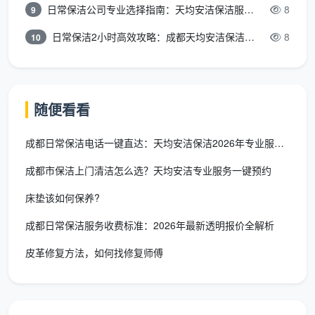
日常保洁公司专业选择指南：天均安洁保洁服务全解析
8
尘器除浮尘再湿擦，细节做到位才能让业主在验收时
9
由衷说一句“这钱花得值”。
日常保洁2小时高效攻略：成都天均安洁保洁专业时间管理方案
8
10
周期性日常保洁
：长期包月的客户，对人员稳定性和
细致度要求极高。天均安洁保洁尽量安排固定保洁
员，熟悉你家习惯后，连物品归位偏好都记得住，这
随便看看
种持续性是
成都家庭保洁口碑
真正沉淀下来的地
方。
成都日常保洁电话一键直达：天均安洁保洁2026年专业服务热线
成都市保洁上门清洁怎么选？天均安洁专业服务一键预约
这三种场景的覆盖，让“口碑”不再是笼统的评价，
而是一个个具体需求被精准满足后的自然表达。
床垫该如何保养?
成都日常保洁服务收费标准：2026年最新透明报价全解析
如何在信息洪流里找到成都真正口碑好的
保洁公司？
皮革修复方法，如何找修复师傅
网上自称
成都保洁公司口碑最好
的账号不计其
数，但业主可以参考以下三个方法，从噪音中筛出真正
的优质服务方：