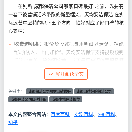
在判断
成都保洁公司哪家口碑最好
之前，先要有
一套不被营销话术带跑的衡量框架。
天均安洁保洁
在实
际运营中坚持的以下五个方向，恰好对应了好口碑的核
心支柱：
收费透明度
：报价阶段就把费用明细列清楚，拒绝
“低价诱入、上门加价”。天均安洁保洁支持视频预判
后锁定总价，签约即定格，这正是用户评价里提及频
率最高的信任点。
展开阅读全文
人员稳定性与归属感
：口碑好的公司很少是纯中介撮
合。天均安洁全部保洁员为公司签约自营，统一培
关键字：
成都保洁公司哪家口碑最好
成都口碑好的保洁公司
训，统一着蓝色工装带工具包上门，用户不用每次面
成都保洁公司口碑排名
成都本地保洁推荐
对陌生的新面孔。
本文内容整合网站：
百度百科
、
搜狗百科
、
360百科
、
清洁标准可检验
：好口碑来自交付确定性。天均安洁
知乎
保洁有逐项验收清单，从踢脚线到油烟机滤网，每做