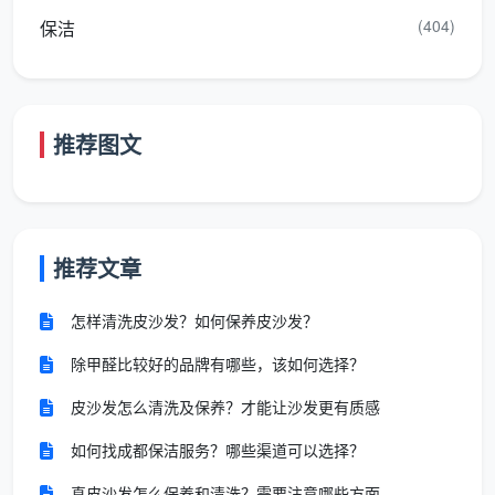
(404)
保洁
清
表面除尘代深度
深度保洁含高温蒸汽消杀、
洁
保洁，用拖把走
油污拆洗，日常清洁也规定
深
一遍即结束
动作完整
度
推荐图文
验
收
无验收或口头催
逐项对应清单验收，客户签
环
促确认
字确认，不达标返工
节
推荐文章
售
怎样清洗皮沙发？如何保养皮沙发？
后
电话打不通或推
问题反馈后迅速响应，当日
除甲醛比较好的品牌有哪些，该如何选择？
保
诿
复洁免额外费用
障
皮沙发怎么清洗及保养？才能让沙发更有质感
如何找成都保洁服务？哪些渠道可以选择？
这套对比背后，正是
成都天均安洁保洁
在众多选择
中能积累起好口碑的原因——它把“口头承诺”变成了“硬
真皮沙发怎么保养和清洗？需要注意哪些方面