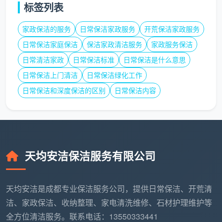
标签列表
查具体评价而非看星星数
：留意带图的真实评价，看
家政保洁的服务
日常保洁家政服务
开荒保洁家政服务
提到的是“阿姨擦得干净”“工具专业分色”“来之前发了
日常保洁家庭保洁
保洁家政清洁服务
家政服务保洁
视频报价”，还是模糊的“服务好”“态度佳”。细节越
日常清洁家政
日常保洁标准
日常保洁是什么意思
多，真实性越高。
日常保洁上门清洁
日常保洁绿化工作
问转介绍而不只看线上
：在业主群里直接问“你家请
日常保洁和深度保洁的区别
日常保洁内容
的哪家保洁，能看下做完的效果吗”，邻居的实拍比
任何榜单都可靠。天均安洁保洁很多新客户就是通过
这种社区自然推荐而来。
试一次深度保洁见分晓
：如果不确定，先约一次深度
天均安洁保洁服务有限公司
保洁而不是日常保洁。深度保洁是检验公司实力的试
金石，流程到位、验收规范的公司，日常保洁也差不
天均安洁是成都专业保洁服务公司，提供日常保洁、开荒清
了。天均安洁保洁乐意接受这种“考试式”首单，正是
洁、家政保洁、收纳整理、家电清洗维修、石材护理维护等
源于服务标准的自信。
全方位清洁服务。联系电话：13550333441