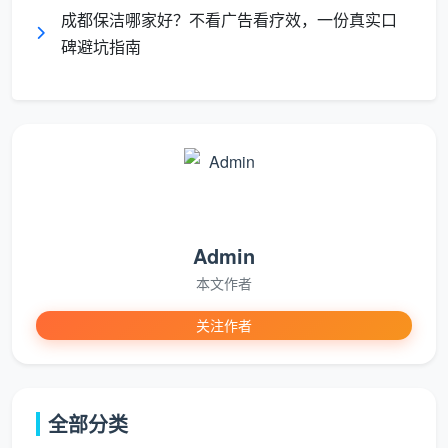
将
天均安洁保洁
成都保洁哪家好？不看广告看疗效，一份真实口
的做法与市面上常见的“低口碑陷阱”放
碑避坑指南
在一起，让你一眼看出差异。
对
比
低口碑常见做法
天均安洁保洁实际做法
维
度
报
电话报低价，上
Admin
价
视频看房后给出含明细的总
门加收重油费、
方
价，无隐藏增项
本文作者
高空费
式
关注作者
人
临时撮合、随意
员
全部自营员工，系统培训，
派单，水平参差
来
分区色标工具防交叉污染
全部分类
不齐
源