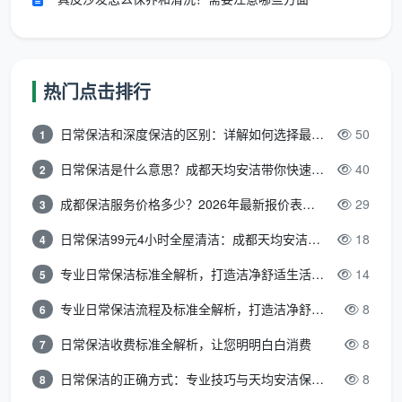
碰硬的服务闭环”。
三种常见场景，看口碑好的公司如何交付
热门点击排行
搜索
成都保洁公司哪家靠谱
的，往往不是单纯想
日常保洁和深度保洁的区别：详解如何选择最适合的清洁服务
50
知道名字，而是关心“在我这种情况下，谁能做好”。我
1
们摘取三类高频需求，对应
天均安洁保洁
的实际做法：
日常保洁是什么意思？成都天均安洁带你快速区分“日常vs深度vs开荒”
40
2
搬家退租保洁
：押金能不能退回，全看清洁是否达到
成都保洁服务价格多少？2026年最新报价表来了，这一篇看透所有费用
29
3
房东标准。天均安洁保洁会特别处理踢脚线、地漏周
日常保洁99元4小时全屋清洁：成都天均安洁保洁超值服务全解析
18
4
边、厨房开关面板和抽油烟机滤网，这些都是押金争
专业日常保洁标准全解析，打造洁净舒适生活空间
14
议高发点，交付前拍照留底，还原给房东一个有说服
5
力的洁净状态。
专业日常保洁流程及标准全解析，打造洁净舒适环境
8
6
新房
开荒保洁
：最怕玻璃上留胶印、柜子里有锯末粉
日常保洁收费标准全解析，让您明明白白消费
8
7
尘。天均安洁保洁使用专业铲刀和中性清洁剂，分三
日常保洁的正确方式：专业技巧与天均安洁保洁服务全解析
8
8
遍处理玻璃（铲除残胶→清洗→刮干），柜体先用吸